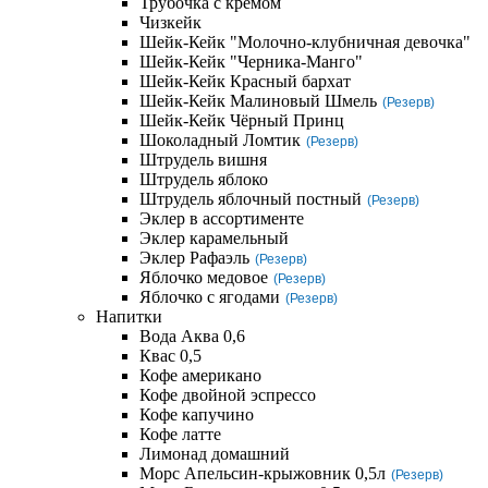
Трубочка с кремом
Чизкейк
Шейк-Кейк "Молочно-клубничная девочка"
Шейк-Кейк "Черника-Манго"
Шейк-Кейк Красный бархат
Шейк-Кейк Малиновый Шмель
(Резерв)
Шейк-Кейк Чёрный Принц
Шоколадный Ломтик
(Резерв)
Штрудель вишня
Штрудель яблоко
Штрудель яблочный постный
(Резерв)
Эклер в ассортименте
Эклер карамельный
Эклер Рафаэль
(Резерв)
Яблочко медовое
(Резерв)
Яблочко с ягодами
(Резерв)
Напитки
Вода Аква 0,6
Квас 0,5
Кофе американо
Кофе двойной эспрессо
Кофе капучино
Кофе латте
Лимонад домашний
Морс Апельсин-крыжовник 0,5л
(Резерв)