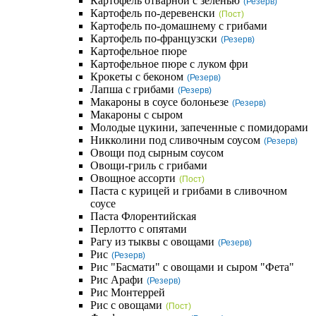
Картофель отварной с зеленью
(Резерв)
Картофель по-деревенски
(Пост)
Картофель по-домашнему с грибами
Картофель по-французски
(Резерв)
Картофельное пюре
Картофельное пюре с луком фри
Крокеты с беконом
(Резерв)
Лапша с грибами
(Резерв)
Макароны в соусе болоньезе
(Резерв)
Макароны с сыром
Молодые цукини, запеченные с помидорами
Никколини под сливочным соусом
(Резерв)
Овощи под сырным соусом
Овощи-гриль с грибами
Овощное ассорти
(Пост)
Паста с курицей и грибами в сливочном
соусе
Паста Флорентийская
Перлотто с опятами
Рагу из тыквы с овощами
(Резерв)
Рис
(Резерв)
Рис "Басмати" с овощами и сыром "Фета"
Рис Арафи
(Резерв)
Рис Монтеррей
Рис с овощами
(Пост)