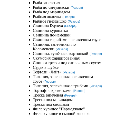
Рыба запеченая
Рыба по-сычуаньски
(Резерв)
Рыба под маринадом
Рыбная лодочка
(Резерв)
Рыбное гнездышко
(Резерв)
Свинина Буржуа
(Резерв)
Свинина куропатка
Свинина по-немецки
Свинина с грибами в сливочном соусе
Свинина, запечённая по-
Коломенски
(Резерв)
Свинина, тушёная с картошкой
(Резерв)
Скумбрия фаршированная
Спинки трески под сливочным соусом
Судак в шубке
Тефтели «Лайт»
(Резерв)
Тилапия, запеченная в сливочном
соусе
(Резерв)
Тилапия, запечённая с грибами
(Резерв)
Тортофа с креветками
(Резерв)
Треска запеченая
(Резерв)
Треска под маринадом
Треска под овощами
Филе куриное "Пармеджано"
Филе куриное в сырной корочке