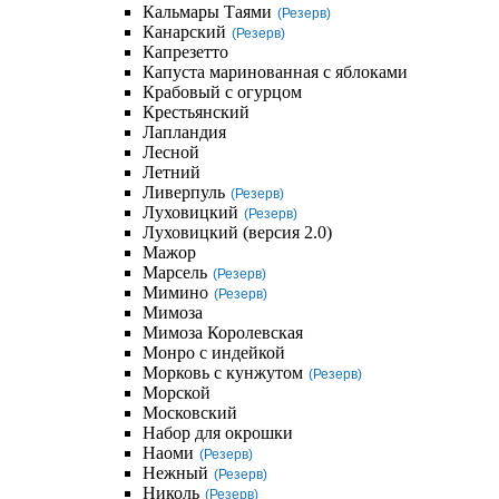
Кальмары Таями
(Резерв)
Канарский
(Резерв)
Капрезетто
Капуста маринованная с яблоками
Крабовый с огурцом
Крестьянский
Лапландия
Лесной
Летний
Ливерпуль
(Резерв)
Луховицкий
(Резерв)
Луховицкий (версия 2.0)
Мажор
Марсель
(Резерв)
Мимино
(Резерв)
Мимоза
Мимоза Королевская
Монро с индейкой
Морковь с кунжутом
(Резерв)
Морской
Московский
Набор для окрошки
Наоми
(Резерв)
Нежный
(Резерв)
Николь
(Резерв)