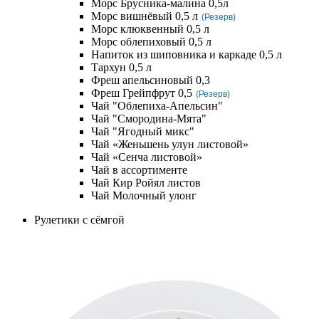
Морс Брусника-малина 0,5л
Морс вишнёвый 0,5 л
(Резерв)
Морс клюквенный 0,5 л
Морс облепиховый 0,5 л
Напиток из шиповника и каркаде 0,5 л
Тархун 0,5 л
Фреш апельсиновый 0,3
Фреш Грейпфрут 0,5
(Резерв)
Чай "Облепиха-Апельсин"
Чай "Смородина-Мята"
Чай "Ягодный микс"
Чай «Женьшень улун листовой»
Чай «Сенча листовой»
Чай в ассортименте
Чай Кир Ройял листов
Чай Молочный улонг
Рулетики с сёмгой