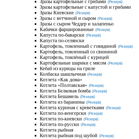
Зразы картофельные с грибами
(Резерв)
Зразы картофельные с капустой и грибами
Зразы Киевские
(Резерв)
Зразы с ветчиной и сыром
(Резерв)
Зразы с сыром Чеддер и халапеньо
Кабачки фаршированные
(Резерв)
Капуста по-баварски
(Резерв)
Капуста по-селянски
Картофель, томленный с говядиной
(Резерв)
Картофель, томленный со свининой
Картофель, томлёный с курицей
Картофельные шарики с мясом
(Резерв)
Кебаб из курицы на гриле
Колбаска шашлычная
(Резерв)
Котлета «Как дома»
Котлета «Полтавская»
(Резерв)
Котлета Белковая бомба
(Резерв)
Котлета Бешамель
(Резерв)
Котлета из баранины
(Резерв)
Котлета куриная с креветками
(Резерв)
Котлета по-венгерски
(Резерв)
Котлета по-киевски
(Резерв)
Котлета по-русски
(Резерв)
Котлета рыбная
Котлета рыбная под шубой
(Резерв)