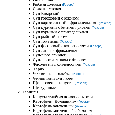
Рыбная солянка
(Резерв)
Солянка мясная
Суп Баварский
Суп гороховый с беконом
Суп картофельный с фрикадельками
(Резерв)
Суп куриный с белыми грибами
(Резерв)
Суп куриный с фрикадельками
Суп рыбный из семги
Суп томатный
(Резерв)
Суп фасолевый с копченостями
(Резерв)
Суп-лапша с фрикадельми
Суп-пюре грибной
Суп-пюре из тыквы с беконом
Фасолевый с копченостями
(Резерв)
Харчо
Чечевичная похлебка
(Резерв)
Чечевичный суп-пюре
Щи из свежей капусты
(Резерв)
Щи куриные
Гарниры
Капуста тушёная по-монастырски
Картофель «Домашний»
(Резерв)
Картофель запеченный
(Резерв)
Картофель запеченный с беконом