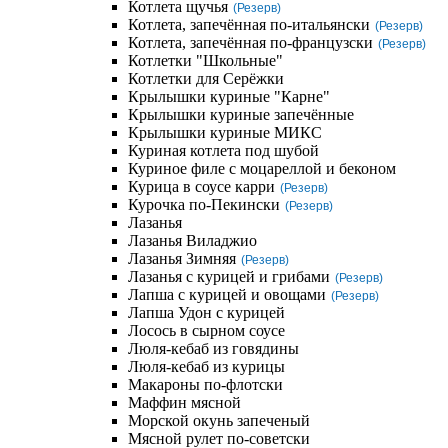
Котлета щучья
(Резерв)
Котлета, запечённая по-итальянски
(Резерв)
Котлета, запечённая по-французски
(Резерв)
Котлетки "Школьные"
Котлетки для Серёжки
Крылышки куриные "Карне"
Крылышки куриные запечённые
Крылышки куриные МИКС
Куриная котлета под шубой
Куриное филе с моцареллой и беконом
Курица в соусе карри
(Резерв)
Курочка по-Пекински
(Резерв)
Лазанья
Лазанья Виладжио
Лазанья Зимняя
(Резерв)
Лазанья с курицей и грибами
(Резерв)
Лапша с курицей и овощами
(Резерв)
Лапша Удон с курицей
Лосось в сырном соусе
Люля-кебаб из говядины
Люля-кебаб из курицы
Макароны по-флотски
Маффин мясной
Морской окунь запеченый
Мясной рулет по-советски