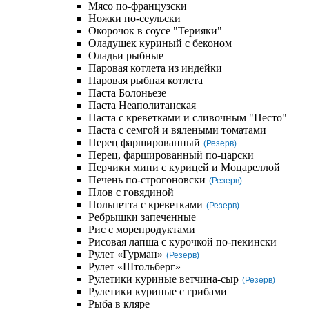
Мясо по-французски
Ножки по-сеульски
Окорочок в соусе "Терияки"
Оладушек куриный с беконом
Оладьи рыбные
Паровая котлета из индейки
Паровая рыбная котлета
Паста Болоньезе
Паста Неаполитанская
Паста с креветками и сливочным "Песто"
Паста с семгой и вялеными томатами
Перец фаршированный
(Резерв)
Перец, фаршированный по-царски
Перчики мини с курицей и Моцареллой
Печень по-строгоновски
(Резерв)
Плов с говядиной
Польпетта с креветками
(Резерв)
Ребрышки запеченные
Рис с морепродуктами
Рисовая лапша с курочкой по-пекински
Рулет «Гурман»
(Резерв)
Рулет «Штольберг»
Рулетики куриные ветчина-сыр
(Резерв)
Рулетики куриные с грибами
Рыба в кляре