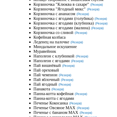
Корзиночка "Клюква в сахаре"
(Резерв)
Корзиночка "Ягодный микс"
(Резерв)
Корзиночка с ананасом
(Резерв)
Корзиночка с ягодами (голубика)
(Резерв)
Корзиночка с ягодами (клубника)
(Резерв)
Корзиночка с ягодами (малина)
(Резерв)
Корзиночка со сливой
(Резерв)
Кофейная колбаса
Леденец на палочке
(Резерв)
Миндальное искушение
Муравейник
Наполеон с клубникой
(Резерв)
Наполеон с ягодами
(Резерв)
Пай вишнёвый
(Резерв)
Пай ореховый
Пай чемпион
(Резерв)
Пай яблочный
(Резерв)
Пай ягодный
(Резерв)
Панакота
(Резерв)
Панна-котта кофейная
(Резерв)
Панна-котта с ягодами
Печенье Кокосанка
(Резерв)
Печенье Овсяное MAX
(Резерв)
Печенье с бананом MAX
(Резерв)