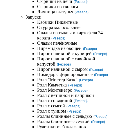
Сырники из печи
(Резерв)
Сырники из творога
Яичница глазунья
(Резерв)
Закуски
Кабачки Пикантные
Огурцы малосольные
Оладьи из тыквы и картофеля 24
карата
(Резерв)
Оладьи печёночные
Пирамидка из овощей
(Резерв)
Пирог наливной с курицей
(Резерв)
Пирог наливной с савойской
капустой
(Резерв)
Пирог наливной с сыром
(Резерв)
Помидоры фаршированные
(Резерв)
Ролл "Мистер Блэк"
(Резерв)
Ролл Камчатка
(Резерв)
Ролл Монтенегро
(Резерв)
Ролл с ветчиной и паприкой
Ролл с говядиной
(Резерв)
Ролл с семгой
(Резерв)
Ролл с тунцом
(Резерв)
Роллы блиннные с сельдью
(Резерв)
Роллы блиннные с семгой
(Резерв)
Рулетики из баклажанов