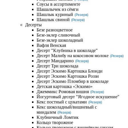
Соусы в ассортименте
Шашалычек из сёмги
Шашлык куриный
(Резерв)
Шашлык свиной
(Резерв)
Десерты
Безе разноцветное
Безе-эклер сливочный
Безе-эклер шоколадный
Вафля Венская
Десерт "Клубника в шоколаде"
Десерт Малибу на кокосовом молоке
(Резерв)
Десерт Мандарино
(Резерв)
Десерт Три шоколада
Десерт Эскимо Картошка Блонди
Десерт Эскимо Картошка Роззи
Десерт Эскимо Пломбир в шоколаде
Детская картошка «Эскимо»
Джеммикс Ромовая вишня
(Резерв)
Йогуртовый десерт "Ягодное искушение"
Кекс постный с цукатами
(Резерв)
Кекс шоколадный/вишневый с
миндалем
(Резерв)
Клубничный Ломтик
Кольцо творожное
Кольцо творожное с вишнёвым соусом