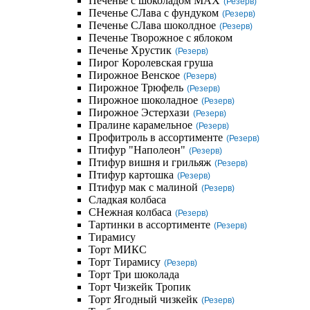
Печенье с шоколадом MAX
(Резерв)
Печенье СЛава с фундуком
(Резерв)
Печенье СЛава шоколдное
(Резерв)
Печенье Творожное с яблоком
Печенье Хрустик
(Резерв)
Пирог Королевская груша
Пирожное Венское
(Резерв)
Пирожное Трюфель
(Резерв)
Пирожное шоколадное
(Резерв)
Пирожное Эстерхази
(Резерв)
Пралине карамельное
(Резерв)
Профитроль в ассортименте
(Резерв)
Птифур "Наполеон"
(Резерв)
Птифур вишня и грильяж
(Резерв)
Птифур картошка
(Резерв)
Птифур мак с малиной
(Резерв)
Сладкая колбаса
СНежная колбаса
(Резерв)
Тартинки в ассортименте
(Резерв)
Тирамису
Торт МИКС
Торт Тирамису
(Резерв)
Торт Три шоколада
Торт Чизкейк Тропик
Торт Ягодный чизкейк
(Резерв)