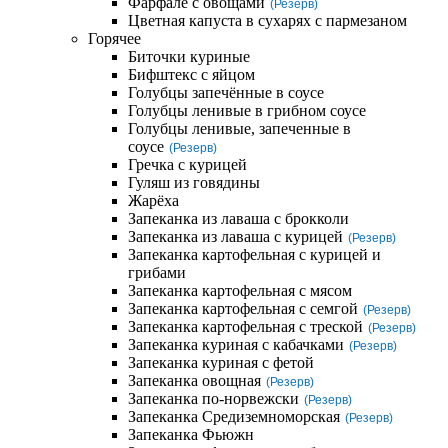
Фарфале с овощами
(Резерв)
Цветная капуста в сухарях с пармезаном
Горячее
Биточки куриные
Бифштекс с яйцом
Голубцы запечённые в соусе
Голубцы ленивые в грибном соусе
Голубцы ленивые, запеченные в
соусе
(Резерв)
Гречка с курицей
Гуляш из говядины
Жарёха
Запеканка из лаваша с брокколи
Запеканка из лаваша с курицей
(Резерв)
Запеканка картофельная с курицей и
грибами
Запеканка картофельная с мясом
Запеканка картофельная с семгой
(Резерв)
Запеканка картофельная с треской
(Резерв)
Запеканка куриная с кабачками
(Резерв)
Запеканка куриная с фетой
Запеканка овощная
(Резерв)
Запеканка по-норвежски
(Резерв)
Запеканка Средиземноморская
(Резерв)
Запеканка Фьюжн