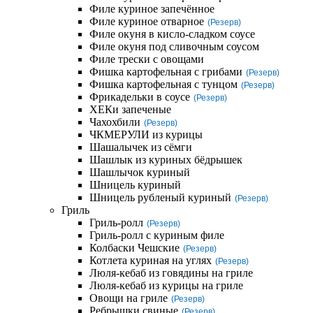
Филе куриное запечённое
Филе куриное отварное
(Резерв)
Филе окуня в кисло-сладком соусе
Филе окуня под сливочным соусом
Филе трески с овощами
Фишка картофельная с грибами
(Резерв)
Фишка картофельная с тунцом
(Резерв)
Фрикадельки в соусе
(Резерв)
ХЕКи запеченые
Чахохбили
(Резерв)
ЧКМЕРУЛИ из курицы
Шашалычек из сёмги
Шашлык из куриных бёдрышек
Шашлычок куриный
Шницель куриный
Шницель рубленый куриный
(Резерв)
Гриль
Гриль-ролл
(Резерв)
Гриль-ролл с куриным филе
Колбаски Чешские
(Резерв)
Котлета куриная на углях
(Резерв)
Люля-кебаб из говядины на гриле
Люля-кебаб из курицы на гриле
Овощи на гриле
(Резерв)
Ребрышки свиные
(Резерв)