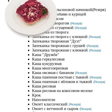
Компания
Завтраки
Блинчик с апельсиновой начинкой
(Резерв)
Блинчики с грибами и курицей
Блинчики с мясом
Блинчики с творогом
(Резерв)
Блинчики со сгущенкой
(Резерв)
Запеканка из творога
Запеканка из творога с клюквой
(Резерв)
Запеканка творожная "Дуэт"
Запеканка творожная с грушей
(Резерв)
Запеканка творожная с клюквой
(Резерв)
Каша "Дружба"
Каша геркулесовая
Каша кукурузная
Каша многозерновая
Каша овсяная с бананом
(Резерв)
Каша пшенная постная с тыквой
(Резерв)
Каша пшенная с яблоком и тыквой
(Резерв)
Каша рисовая
Каша рисовая на кокосовом молоке
Крок
Наполнители
Омлет классический
(Резерв)
Омлет с ветчиной и сыром
(Резерв)