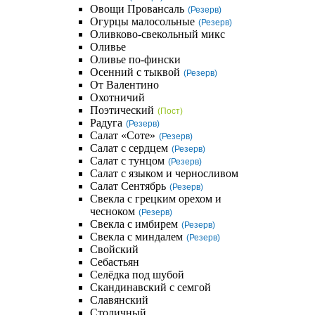
Овощи Провансаль
(Резерв)
Огурцы малосольные
(Резерв)
Оливково-свекольный микс
Оливье
Оливье по-фински
Осенний с тыквой
(Резерв)
От Валентино
Охотничий
Поэтический
(Пост)
Радуга
(Резерв)
Салат «Соте»
(Резерв)
Салат с сердцем
(Резерв)
Салат с тунцом
(Резерв)
Салат с языком и черносливом
Салат Сентябрь
(Резерв)
Свекла с грецким орехом и
чесноком
(Резерв)
Свекла с имбирем
(Резерв)
Свекла с миндалем
(Резерв)
Свойский
Себастьян
Селёдка под шубой
Скандинавский с семгой
Славянский
Столичный