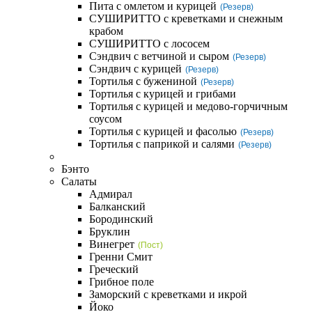
Пита с омлетом и курицей
(Резерв)
СУШИРИТТО с креветками и снежным
крабом
СУШИРИТТО с лососем
Сэндвич с ветчиной и сыром
(Резерв)
Сэндвич с курицей
(Резерв)
Тортилья с бужениной
(Резерв)
Тортилья с курицей и грибами
Тортилья с курицей и медово-горчичным
соусом
Тортилья с курицей и фасолью
(Резерв)
Тортилья с паприкой и салями
(Резерв)
Бэнто
Салаты
Адмирал
Балканский
Бородинский
Бруклин
Винегрет
(Пост)
Гренни Смит
Греческий
Грибное поле
Заморский с креветками и икрой
Йоко