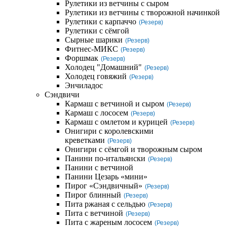
Рулетики из ветчины с сыром
Рулетики из ветчины с творожной начинкой
Рулетики с карпаччо
(Резерв)
Рулетики с сёмгой
Сырные шарики
(Резерв)
Фитнес-МИКС
(Резерв)
Форшмак
(Резерв)
Холодец "Домашний"
(Резерв)
Холодец говяжий
(Резерв)
Энчиладос
Сэндвичи
Кармаш с ветчиной и сыром
(Резерв)
Кармаш с лососем
(Резерв)
Кармаш с омлетом и курицей
(Резерв)
Онигири с королевскими
креветками
(Резерв)
Онигири с сёмгой и творожным сыром
Панини по-итальянски
(Резерв)
Панини с ветчиной
Панини Цезарь «мини»
Пирог «Сэндвичный»
(Резерв)
Пирог блинный
(Резерв)
Пита ржаная с сельдью
(Резерв)
Пита с ветчиной
(Резерв)
Пита с жареным лососем
(Резерв)