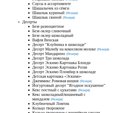
Соусы в ассортименте
Шашалычек из сёмги
Шашлык куриный
(Резерв)
Шашлык свиной
(Резерв)
Десерты
Безе разноцветное
Безе-эклер сливочный
Безе-эклер шоколадный
Вафля Венская
Десерт "Клубника в шоколаде"
Десерт Малибу на кокосовом молоке
(Резерв)
Десерт Мандарино
(Резерв)
Десерт Три шоколада
Десерт Эскимо Картошка Блонди
Десерт Эскимо Картошка Роззи
Десерт Эскимо Пломбир в шоколаде
Детская картошка «Эскимо»
Джеммикс Ромовая вишня
(Резерв)
Йогуртовый десерт "Ягодное искушение"
Кекс постный с цукатами
(Резерв)
Кекс шоколадный/вишневый с
миндалем
(Резерв)
Клубничный Ломтик
Кольцо творожное
Кольцо творожное с вишнёвым соусом