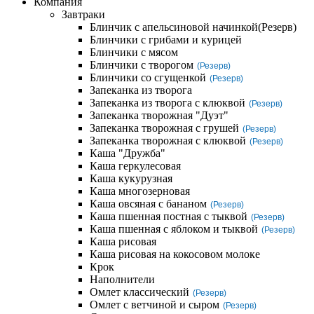
Компания
Завтраки
Блинчик с апельсиновой начинкой
(Резерв)
Блинчики с грибами и курицей
Блинчики с мясом
Блинчики с творогом
(Резерв)
Блинчики со сгущенкой
(Резерв)
Запеканка из творога
Запеканка из творога с клюквой
(Резерв)
Запеканка творожная "Дуэт"
Запеканка творожная с грушей
(Резерв)
Запеканка творожная с клюквой
(Резерв)
Каша "Дружба"
Каша геркулесовая
Каша кукурузная
Каша многозерновая
Каша овсяная с бананом
(Резерв)
Каша пшенная постная с тыквой
(Резерв)
Каша пшенная с яблоком и тыквой
(Резерв)
Каша рисовая
Каша рисовая на кокосовом молоке
Крок
Наполнители
Омлет классический
(Резерв)
Омлет с ветчиной и сыром
(Резерв)