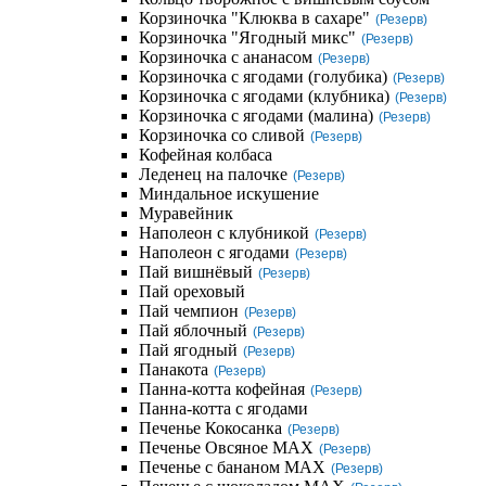
Корзиночка "Клюква в сахаре"
(Резерв)
Корзиночка "Ягодный микс"
(Резерв)
Корзиночка с ананасом
(Резерв)
Корзиночка с ягодами (голубика)
(Резерв)
Корзиночка с ягодами (клубника)
(Резерв)
Корзиночка с ягодами (малина)
(Резерв)
Корзиночка со сливой
(Резерв)
Кофейная колбаса
Леденец на палочке
(Резерв)
Миндальное искушение
Муравейник
Наполеон с клубникой
(Резерв)
Наполеон с ягодами
(Резерв)
Пай вишнёвый
(Резерв)
Пай ореховый
Пай чемпион
(Резерв)
Пай яблочный
(Резерв)
Пай ягодный
(Резерв)
Панакота
(Резерв)
Панна-котта кофейная
(Резерв)
Панна-котта с ягодами
Печенье Кокосанка
(Резерв)
Печенье Овсяное MAX
(Резерв)
Печенье с бананом MAX
(Резерв)