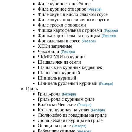
Филе куриное запечённое
Филе куриное отварное
(Резерв)
Филе окуня в кисло-сладком соусе
Филе окуня под сливочным соусом
Филе трески с овощами
Фишка картофельная с грибами
(Резерв)
Фишка картофельная с тунцом
(Резерв)
Фрикадельки в соусе
(Резерв)
ХЕКи запеченые
Чахохбили
(Резерв)
ЧКМЕРУЛИ из курицы
Шашалычек из сёмги
Шашлык из куриных бёдрышек
Шашлычок куриный
Шницель куриный
Шницель рубленый куриный
(Резерв)
Гриль
Гриль-ролл
(Резерв)
Гриль-ролл с куриным филе
Колбаски Чешские
(Резерв)
Котлета куриная на углях
(Резерв)
Люля-кебаб из говядины на гриле
Люля-кебаб из курицы на гриле
Овощи на гриле
(Резерв)
Ребрышки свиные
(Резерв)