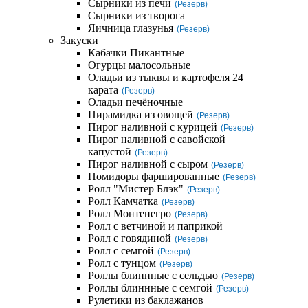
Сырники из печи
(Резерв)
Сырники из творога
Яичница глазунья
(Резерв)
Закуски
Кабачки Пикантные
Огурцы малосольные
Оладьи из тыквы и картофеля 24
карата
(Резерв)
Оладьи печёночные
Пирамидка из овощей
(Резерв)
Пирог наливной с курицей
(Резерв)
Пирог наливной с савойской
капустой
(Резерв)
Пирог наливной с сыром
(Резерв)
Помидоры фаршированные
(Резерв)
Ролл "Мистер Блэк"
(Резерв)
Ролл Камчатка
(Резерв)
Ролл Монтенегро
(Резерв)
Ролл с ветчиной и паприкой
Ролл с говядиной
(Резерв)
Ролл с семгой
(Резерв)
Ролл с тунцом
(Резерв)
Роллы блиннные с сельдью
(Резерв)
Роллы блиннные с семгой
(Резерв)
Рулетики из баклажанов