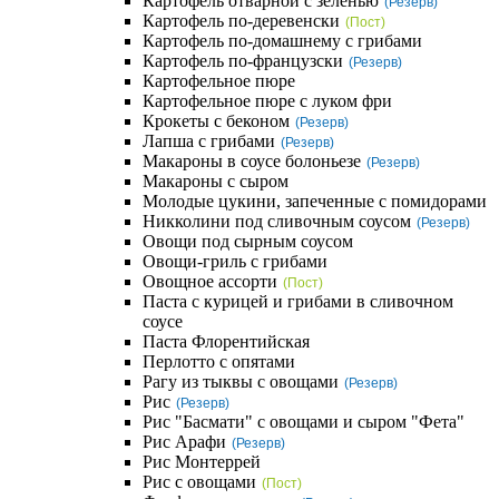
Картофель отварной с зеленью
(Резерв)
Картофель по-деревенски
(Пост)
Картофель по-домашнему с грибами
Картофель по-французски
(Резерв)
Картофельное пюре
Картофельное пюре с луком фри
Крокеты с беконом
(Резерв)
Лапша с грибами
(Резерв)
Макароны в соусе болоньезе
(Резерв)
Макароны с сыром
Молодые цукини, запеченные с помидорами
Никколини под сливочным соусом
(Резерв)
Овощи под сырным соусом
Овощи-гриль с грибами
Овощное ассорти
(Пост)
Паста с курицей и грибами в сливочном
соусе
Паста Флорентийская
Перлотто с опятами
Рагу из тыквы с овощами
(Резерв)
Рис
(Резерв)
Рис "Басмати" с овощами и сыром "Фета"
Рис Арафи
(Резерв)
Рис Монтеррей
Рис с овощами
(Пост)