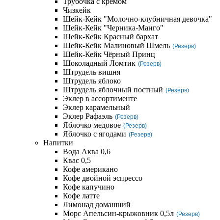
Трубочка с кремом
Чизкейк
Шейк-Кейк "Молочно-клубничная девочка"
Шейк-Кейк "Черника-Манго"
Шейк-Кейк Красный бархат
Шейк-Кейк Малиновый Шмель
(Резерв)
Шейк-Кейк Чёрный Принц
Шоколадный Ломтик
(Резерв)
Штрудель вишня
Штрудель яблоко
Штрудель яблочный постный
(Резерв)
Эклер в ассортименте
Эклер карамельный
Эклер Рафаэль
(Резерв)
Яблочко медовое
(Резерв)
Яблочко с ягодами
(Резерв)
Напитки
Вода Аква 0,6
Квас 0,5
Кофе американо
Кофе двойной эспрессо
Кофе капучино
Кофе латте
Лимонад домашний
Морс Апельсин-крыжовник 0,5л
(Резерв)