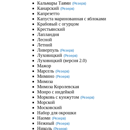
Кальмары Таями
(Резерв)
Канарский
(Резерв)
Капрезетто
Капуста маринованная с яблоками
Крабовый с огурцом
Крестьянский
Лапландия
Лесной
Летний
Ливерпуль
(Резерв)
Луховицкий
(Резерв)
Луховицкий (версия 2.0)
Мажор
Марсель
(Резерв)
Мимино
(Резерв)
Мимоза
Мимоза Королевская
Монро с индейкой
Морковь с кунжутом
(Резерв)
Морской
Московский
Набор для окрошки
Наоми
(Резерв)
Нежный
(Резерв)
Николь
(Резерв)