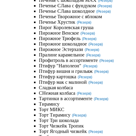
Печенье с шоколадом MAX
(Резерв)
Печенье СЛава с фундуком
(Резерв)
Печенье СЛава шоколдное
(Резерв)
Печенье Творожное с яблоком
Печенье Хрустик
(Резерв)
Пирог Королевская груша
Пирожное Венское
(Резерв)
Пирожное Трюфель
(Резерв)
Пирожное шоколадное
(Резерв)
Пирожное Эстерхази
(Резерв)
Пралине карамельное
(Резерв)
Профитроль в ассортименте
(Резерв)
Птифур "Наполеон"
(Резерв)
Птифур вишня и грильяж
(Резерв)
Птифур картошка
(Резерв)
Птифур мак с малиной
(Резерв)
Сладкая колбаса
СНежная колбаса
(Резерв)
Тартинки в ассортименте
(Резерв)
Тирамису
Торт МИКС
Торт Тирамису
(Резерв)
Торт Три шоколада
Торт Чизкейк Тропик
Торт Ягодный чизкейк
(Резерв)