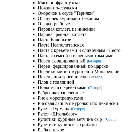
Мясо по-французски
Ножки по-сеульски
Окорочок в соусе "Терияки"
Оладушек куриный с беконом
Оладьи рыбные
Паровая котлета из индейки
Паровая рыбная котлета
Паста Болоньезе
Паста Неаполитанская
Паста с креветками и сливочным "Песто"
Паста с семгой и вялеными томатами
Перец фаршированный
(Резерв)
Перец, фаршированный по-царски
Перчики мини с курицей и Моцареллой
Печень по-строгоновски
(Резерв)
Плов с говядиной
Польпетта с креветками
(Резерв)
Ребрышки запеченные
Рис с морепродуктами
Рисовая лапша с курочкой по-пекински
Рулет «Гурман»
(Резерв)
Рулет «Штольберг»
Рулетики куриные ветчина-сыр
(Резерв)
Рулетики куриные с грибами
Рыба в кляре