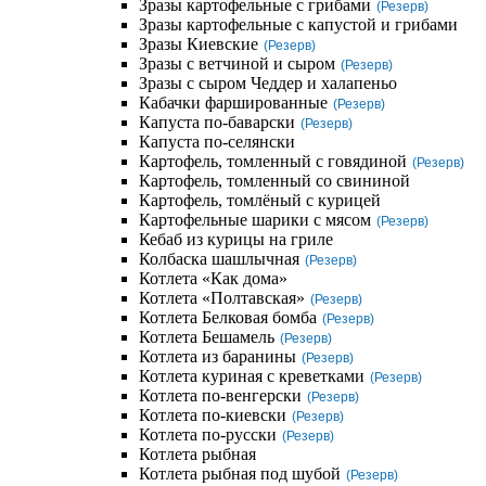
Зразы картофельные с грибами
(Резерв)
Зразы картофельные с капустой и грибами
Зразы Киевские
(Резерв)
Зразы с ветчиной и сыром
(Резерв)
Зразы с сыром Чеддер и халапеньо
Кабачки фаршированные
(Резерв)
Капуста по-баварски
(Резерв)
Капуста по-селянски
Картофель, томленный с говядиной
(Резерв)
Картофель, томленный со свининой
Картофель, томлёный с курицей
Картофельные шарики с мясом
(Резерв)
Кебаб из курицы на гриле
Колбаска шашлычная
(Резерв)
Котлета «Как дома»
Котлета «Полтавская»
(Резерв)
Котлета Белковая бомба
(Резерв)
Котлета Бешамель
(Резерв)
Котлета из баранины
(Резерв)
Котлета куриная с креветками
(Резерв)
Котлета по-венгерски
(Резерв)
Котлета по-киевски
(Резерв)
Котлета по-русски
(Резерв)
Котлета рыбная
Котлета рыбная под шубой
(Резерв)