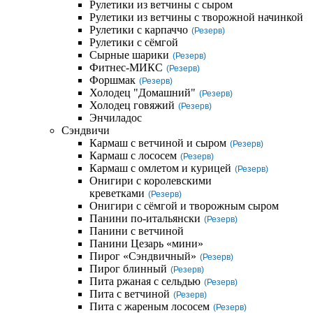
Рулетики из ветчины с сыром
Рулетики из ветчины с творожной начинкой
Рулетики с карпаччо
(Резерв)
Рулетики с сёмгой
Сырные шарики
(Резерв)
Фитнес-МИКС
(Резерв)
Форшмак
(Резерв)
Холодец "Домашний"
(Резерв)
Холодец говяжий
(Резерв)
Энчиладос
Сэндвичи
Кармаш с ветчиной и сыром
(Резерв)
Кармаш с лососем
(Резерв)
Кармаш с омлетом и курицей
(Резерв)
Онигири с королевскими
креветками
(Резерв)
Онигири с сёмгой и творожным сыром
Панини по-итальянски
(Резерв)
Панини с ветчиной
Панини Цезарь «мини»
Пирог «Сэндвичный»
(Резерв)
Пирог блинный
(Резерв)
Пита ржаная с сельдью
(Резерв)
Пита с ветчиной
(Резерв)
Пита с жареным лососем
(Резерв)