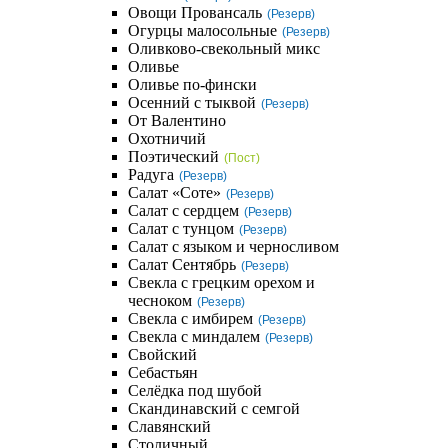
Овощи Провансаль
(Резерв)
Огурцы малосольные
(Резерв)
Оливково-свекольный микс
Оливье
Оливье по-фински
Осенний с тыквой
(Резерв)
От Валентино
Охотничий
Поэтический
(Пост)
Радуга
(Резерв)
Салат «Соте»
(Резерв)
Салат с сердцем
(Резерв)
Салат с тунцом
(Резерв)
Салат с языком и черносливом
Салат Сентябрь
(Резерв)
Свекла с грецким орехом и
чесноком
(Резерв)
Свекла с имбирем
(Резерв)
Свекла с миндалем
(Резерв)
Свойский
Себастьян
Селёдка под шубой
Скандинавский с семгой
Славянский
Столичный