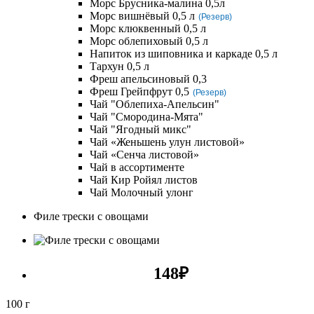
Морс Брусника-малина 0,5л
Морс вишнёвый 0,5 л
(Резерв)
Морс клюквенный 0,5 л
Морс облепиховый 0,5 л
Напиток из шиповника и каркаде 0,5 л
Тархун 0,5 л
Фреш апельсиновый 0,3
Фреш Грейпфрут 0,5
(Резерв)
Чай "Облепиха-Апельсин"
Чай "Смородина-Мята"
Чай "Ягодный микс"
Чай «Женьшень улун листовой»
Чай «Сенча листовой»
Чай в ассортименте
Чай Кир Ройял листов
Чай Молочный улонг
Филе трески с овощами
148
₽
100 г