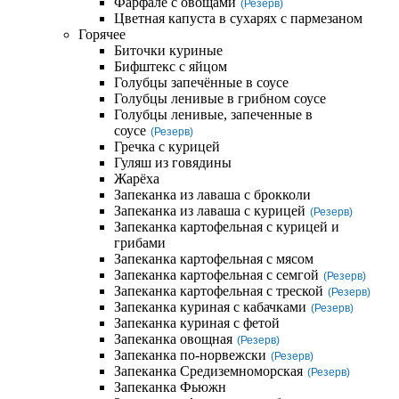
Фарфале с овощами
(Резерв)
Цветная капуста в сухарях с пармезаном
Горячее
Биточки куриные
Бифштекс с яйцом
Голубцы запечённые в соусе
Голубцы ленивые в грибном соусе
Голубцы ленивые, запеченные в
соусе
(Резерв)
Гречка с курицей
Гуляш из говядины
Жарёха
Запеканка из лаваша с брокколи
Запеканка из лаваша с курицей
(Резерв)
Запеканка картофельная с курицей и
грибами
Запеканка картофельная с мясом
Запеканка картофельная с семгой
(Резерв)
Запеканка картофельная с треской
(Резерв)
Запеканка куриная с кабачками
(Резерв)
Запеканка куриная с фетой
Запеканка овощная
(Резерв)
Запеканка по-норвежски
(Резерв)
Запеканка Средиземноморская
(Резерв)
Запеканка Фьюжн