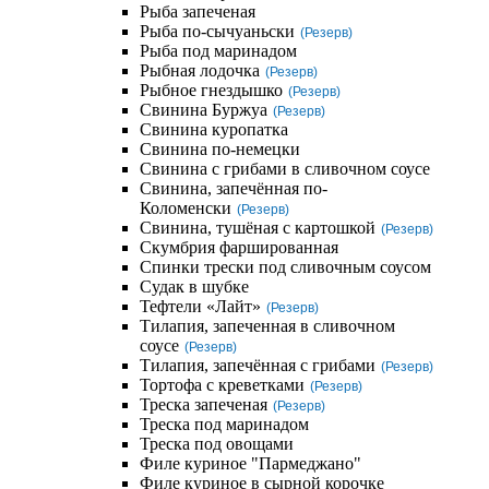
Рыба запеченая
Рыба по-сычуаньски
(Резерв)
Рыба под маринадом
Рыбная лодочка
(Резерв)
Рыбное гнездышко
(Резерв)
Свинина Буржуа
(Резерв)
Свинина куропатка
Свинина по-немецки
Свинина с грибами в сливочном соусе
Свинина, запечённая по-
Коломенски
(Резерв)
Свинина, тушёная с картошкой
(Резерв)
Скумбрия фаршированная
Спинки трески под сливочным соусом
Судак в шубке
Тефтели «Лайт»
(Резерв)
Тилапия, запеченная в сливочном
соусе
(Резерв)
Тилапия, запечённая с грибами
(Резерв)
Тортофа с креветками
(Резерв)
Треска запеченая
(Резерв)
Треска под маринадом
Треска под овощами
Филе куриное "Пармеджано"
Филе куриное в сырной корочке