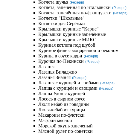
Котлета щучья
(Резерв)
Котлета, запечённая по-итальянски
(Резерв)
Котлета, запечённая по-французски
(Резерв)
Котлетки "Школьные"
Котлетки для Серёжки
Крылышки куриные "Карне"
Крылышки куриные запечённые
Крылышки куриные МИКС
Куриная котлета под шубой
Куриное филе с моцареллой и беконом
Курица в соусе карри
(Резерв)
Курочка по-Пекински
(Резерв)
Лазанья
Лазанья Виладжио
Лазанья Зимняя
(Резерв)
Лазанья с курицей и грибами
(Резерв)
Лапша с курицей и овощами
(Резерв)
Лапша Удон с курицей
Лосось в сырном соусе
Люля-кебаб из говядины
Люля-кебаб из курицы
Макароны по-флотски
Маффин мясной
Морской окунь запеченый
Мясной рулет по-советски