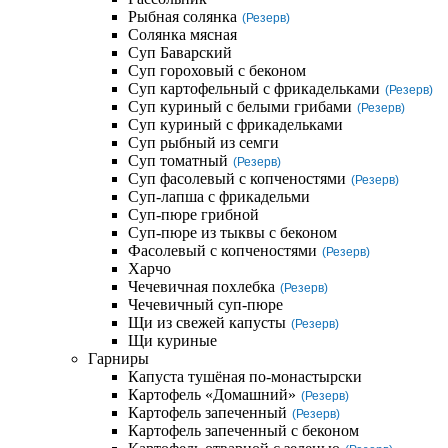
Рыбная солянка
(Резерв)
Солянка мясная
Суп Баварский
Суп гороховый с беконом
Суп картофельный с фрикадельками
(Резерв)
Суп куриный с белыми грибами
(Резерв)
Суп куриный с фрикадельками
Суп рыбный из семги
Суп томатный
(Резерв)
Суп фасолевый с копченостями
(Резерв)
Суп-лапша с фрикадельми
Суп-пюре грибной
Суп-пюре из тыквы с беконом
Фасолевый с копченостями
(Резерв)
Харчо
Чечевичная похлебка
(Резерв)
Чечевичный суп-пюре
Щи из свежей капусты
(Резерв)
Щи куриные
Гарниры
Капуста тушёная по-монастырски
Картофель «Домашний»
(Резерв)
Картофель запеченный
(Резерв)
Картофель запеченный с беконом