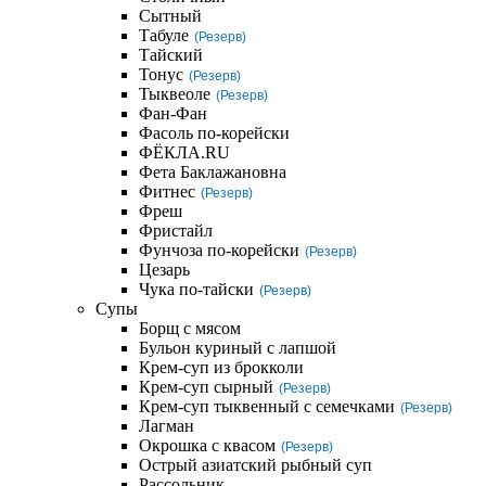
Сытный
Табуле
(Резерв)
Тайский
Тонус
(Резерв)
Тыквеоле
(Резерв)
Фан-Фан
Фасоль по-корейски
ФЁКЛА.RU
Фета Баклажановна
Фитнес
(Резерв)
Фреш
Фристайл
Фунчоза по-корейски
(Резерв)
Цезарь
Чука по-тайски
(Резерв)
Супы
Борщ с мясом
Бульон куриный с лапшой
Крем-суп из брокколи
Крем-суп сырный
(Резерв)
Крем-суп тыквенный с семечками
(Резерв)
Лагман
Окрошка с квасом
(Резерв)
Острый азиатский рыбный суп
Рассольник