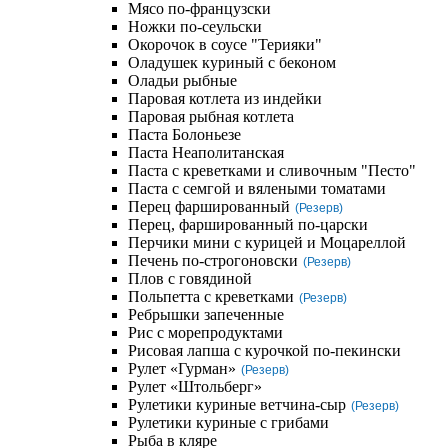
Мясо по-французски
Ножки по-сеульски
Окорочок в соусе "Терияки"
Оладушек куриный с беконом
Оладьи рыбные
Паровая котлета из индейки
Паровая рыбная котлета
Паста Болоньезе
Паста Неаполитанская
Паста с креветками и сливочным "Песто"
Паста с семгой и вялеными томатами
Перец фаршированный
(Резерв)
Перец, фаршированный по-царски
Перчики мини с курицей и Моцареллой
Печень по-строгоновски
(Резерв)
Плов с говядиной
Польпетта с креветками
(Резерв)
Ребрышки запеченные
Рис с морепродуктами
Рисовая лапша с курочкой по-пекински
Рулет «Гурман»
(Резерв)
Рулет «Штольберг»
Рулетики куриные ветчина-сыр
(Резерв)
Рулетики куриные с грибами
Рыба в кляре