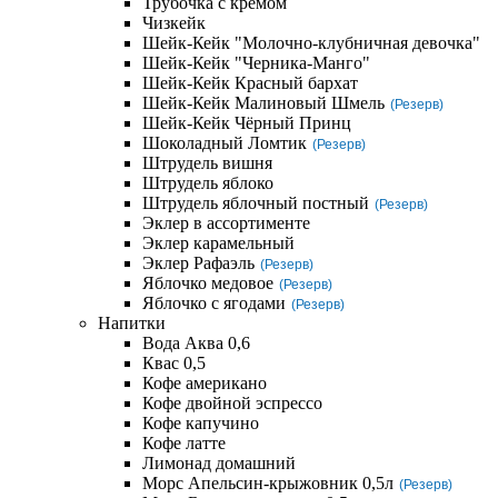
Трубочка с кремом
Чизкейк
Шейк-Кейк "Молочно-клубничная девочка"
Шейк-Кейк "Черника-Манго"
Шейк-Кейк Красный бархат
Шейк-Кейк Малиновый Шмель
(Резерв)
Шейк-Кейк Чёрный Принц
Шоколадный Ломтик
(Резерв)
Штрудель вишня
Штрудель яблоко
Штрудель яблочный постный
(Резерв)
Эклер в ассортименте
Эклер карамельный
Эклер Рафаэль
(Резерв)
Яблочко медовое
(Резерв)
Яблочко с ягодами
(Резерв)
Напитки
Вода Аква 0,6
Квас 0,5
Кофе американо
Кофе двойной эспрессо
Кофе капучино
Кофе латте
Лимонад домашний
Морс Апельсин-крыжовник 0,5л
(Резерв)