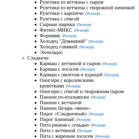
Рулетики из ветчины с сыром
Рулетики из ветчины с творожной начинкой
Рулетики с карпаччо
(Резерв)
Рулетики с сёмгой
Сырные шарики
(Резерв)
Фитнес-МИКС
(Резерв)
Форшмак
(Резерв)
Холодец "Домашний"
(Резерв)
Холодец говяжий
(Резерв)
Энчиладос
Сэндвичи
Кармаш с ветчиной и сыром
(Резерв)
Кармаш с лососем
(Резерв)
Кармаш с омлетом и курицей
(Резерв)
Онигири с королевскими
креветками
(Резерв)
Онигири с сёмгой и творожным сыром
Панини по-итальянски
(Резерв)
Панини с ветчиной
Панини Цезарь «мини»
Пирог «Сэндвичный»
(Резерв)
Пирог блинный
(Резерв)
Пита ржаная с сельдью
(Резерв)
Пита с ветчиной
(Резерв)
Пита с жареным лососем
(Резерв)