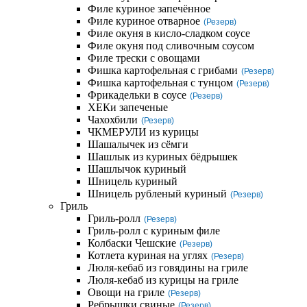
Филе куриное запечённое
Филе куриное отварное
(Резерв)
Филе окуня в кисло-сладком соусе
Филе окуня под сливочным соусом
Филе трески с овощами
Фишка картофельная с грибами
(Резерв)
Фишка картофельная с тунцом
(Резерв)
Фрикадельки в соусе
(Резерв)
ХЕКи запеченые
Чахохбили
(Резерв)
ЧКМЕРУЛИ из курицы
Шашалычек из сёмги
Шашлык из куриных бёдрышек
Шашлычок куриный
Шницель куриный
Шницель рубленый куриный
(Резерв)
Гриль
Гриль-ролл
(Резерв)
Гриль-ролл с куриным филе
Колбаски Чешские
(Резерв)
Котлета куриная на углях
(Резерв)
Люля-кебаб из говядины на гриле
Люля-кебаб из курицы на гриле
Овощи на гриле
(Резерв)
Ребрышки свиные
(Резерв)