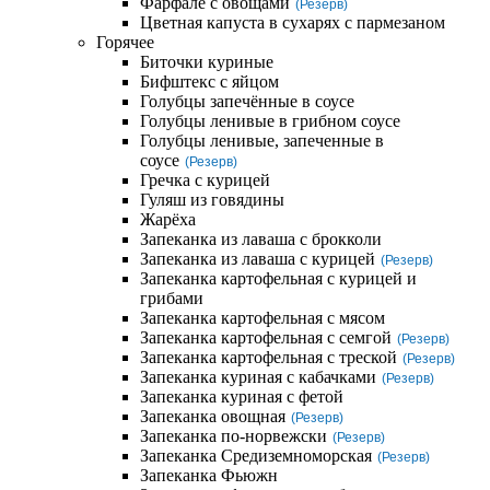
Фарфале с овощами
(Резерв)
Цветная капуста в сухарях с пармезаном
Горячее
Биточки куриные
Бифштекс с яйцом
Голубцы запечённые в соусе
Голубцы ленивые в грибном соусе
Голубцы ленивые, запеченные в
соусе
(Резерв)
Гречка с курицей
Гуляш из говядины
Жарёха
Запеканка из лаваша с брокколи
Запеканка из лаваша с курицей
(Резерв)
Запеканка картофельная с курицей и
грибами
Запеканка картофельная с мясом
Запеканка картофельная с семгой
(Резерв)
Запеканка картофельная с треской
(Резерв)
Запеканка куриная с кабачками
(Резерв)
Запеканка куриная с фетой
Запеканка овощная
(Резерв)
Запеканка по-норвежски
(Резерв)
Запеканка Средиземноморская
(Резерв)
Запеканка Фьюжн