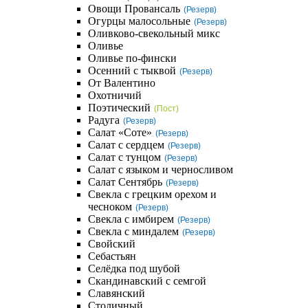
Овощи Провансаль
(Резерв)
Огурцы малосольные
(Резерв)
Оливково-свекольный микс
Оливье
Оливье по-фински
Осенний с тыквой
(Резерв)
От Валентино
Охотничий
Поэтический
(Пост)
Радуга
(Резерв)
Салат «Соте»
(Резерв)
Салат с сердцем
(Резерв)
Салат с тунцом
(Резерв)
Салат с языком и черносливом
Салат Сентябрь
(Резерв)
Свекла с грецким орехом и
чесноком
(Резерв)
Свекла с имбирем
(Резерв)
Свекла с миндалем
(Резерв)
Свойский
Себастьян
Селёдка под шубой
Скандинавский с семгой
Славянский
Столичный