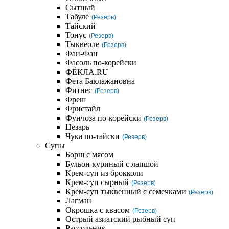
Сытный
Табуле
(Резерв)
Тайский
Тонус
(Резерв)
Тыквеоле
(Резерв)
Фан-Фан
Фасоль по-корейски
ФЁКЛА.RU
Фета Баклажановна
Фитнес
(Резерв)
Фреш
Фристайл
Фунчоза по-корейски
(Резерв)
Цезарь
Чука по-тайски
(Резерв)
Супы
Борщ с мясом
Бульон куриный с лапшой
Крем-суп из брокколи
Крем-суп сырный
(Резерв)
Крем-суп тыквенный с семечками
(Резерв)
Лагман
Окрошка с квасом
(Резерв)
Острый азиатский рыбный суп
Рассольник