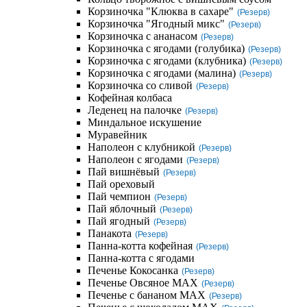
Корзиночка "Клюква в сахаре"
(Резерв)
Корзиночка "Ягодный микс"
(Резерв)
Корзиночка с ананасом
(Резерв)
Корзиночка с ягодами (голубика)
(Резерв)
Корзиночка с ягодами (клубника)
(Резерв)
Корзиночка с ягодами (малина)
(Резерв)
Корзиночка со сливой
(Резерв)
Кофейная колбаса
Леденец на палочке
(Резерв)
Миндальное искушение
Муравейник
Наполеон с клубникой
(Резерв)
Наполеон с ягодами
(Резерв)
Пай вишнёвый
(Резерв)
Пай ореховый
Пай чемпион
(Резерв)
Пай яблочный
(Резерв)
Пай ягодный
(Резерв)
Панакота
(Резерв)
Панна-котта кофейная
(Резерв)
Панна-котта с ягодами
Печенье Кокосанка
(Резерв)
Печенье Овсяное MAX
(Резерв)
Печенье с бананом MAX
(Резерв)