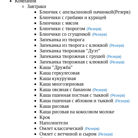
Компания
Завтраки
Блинчик с апельсиновой начинкой
(Резерв)
Блинчики с грибами и курицей
Блинчики с мясом
Блинчики с творогом
(Резерв)
Блинчики со сгущенкой
(Резерв)
Запеканка из творога
Запеканка из творога с клюквой
(Резерв)
Запеканка творожная "Дуэт"
Запеканка творожная с грушей
(Резерв)
Запеканка творожная с клюквой
(Резерв)
Каша "Дружба"
Каша геркулесовая
Каша кукурузная
Каша многозерновая
Каша овсяная с бананом
(Резерв)
Каша пшенная постная с тыквой
(Резерв)
Каша пшенная с яблоком и тыквой
(Резерв)
Каша рисовая
Каша рисовая на кокосовом молоке
Крок
Наполнители
Омлет классический
(Резерв)
Омлет с ветчиной и сыром
(Резерв)