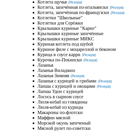
Котлета щучья
(Резерв)
Котлета, запечённая по-итальянски
(Резерв)
Котлета, запечённая по-французски
(Резерв)
Котлетки "Школьные"
Котлетки для Серёжки
Крылышки куриные "Карне"
Крылышки куриные запечённые
Крылышки куриные МИКС
Куриная котлета под шубой
Куриное филе с моцареллой и беконом
Курица в соусе карри
(Резерв)
Курочка по-Пекински
(Резерв)
Лазанья
Лазанья Виладжио
Лазанья Зимняя
(Резерв)
Лазанья с курицей и грибами
(Резерв)
Лапша с курицей и овощами
(Резерв)
Лапша Удон с курицей
Лосось в сырном соусе
Люля-кебаб из говядины
Люля-кебаб из курицы
Макароны по-флотски
Маффин мясной
Морской окунь запеченый
Мясной рулет по-советски