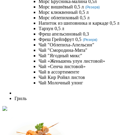
Морс Брусника-малина 0,5л
Морс вишнёвый 0,5 л
(Резерв)
Морс клюквенный 0,5 л
Морс облепиховый 0,5 л
Напиток из шиповника и каркаде 0,5 л
Тархун 0,5 л
Фреш апельсиновый 0,3
Фреш Грейпфрут 0,5
(Резерв)
Чай "Облепиха-Апельсин"
Чай "Смородина-Мята"
Чай "Ягодный микс"
Чай «Женьшень улун листовой»
Чай «Сенча листовой»
Чай в ассортименте
Чай Кир Ройял листов
Чай Молочный улонг
Гриль