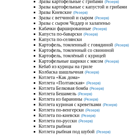
Зразы картофельные с грибами
(Резерв)
Зразы картофельные с капустой и грибами
Зразы Киевские
(Резерв)
Зразы с ветчиной и сыром
(Резерв)
Зразы с сыром Чеддер и халапеньо
Кабачки фаршированные
(Резерв)
Капуста по-баварски
(Резерв)
Капуста по-селянски
Картофель, томленный с говядиной
(Резерв)
Картофель, томленный со свининой
Картофель, томлёный с курицей
Картофельные шарики с мясом
(Резерв)
Кебаб из курицы на гриле
Колбаска шашлычная
(Резерв)
Котлета «Как дома»
Котлета «Полтавская»
(Резерв)
Котлета Белковая бомба
(Резерв)
Котлета Бешамель
(Резерв)
Котлета из баранины
(Резерв)
Котлета куриная с креветками
(Резерв)
Котлета по-венгерски
(Резерв)
Котлета по-киевски
(Резерв)
Котлета по-русски
(Резерв)
Котлета рыбная
Котлета рыбная под шубой
(Резерв)