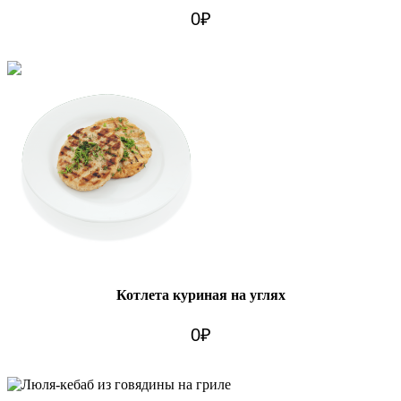
0
₽
Котлета куриная на углях
0
₽