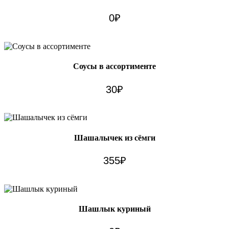
0
₽
Соусы в ассортименте
30
₽
Шашалычек из сёмги
355
₽
Шашлык куриный