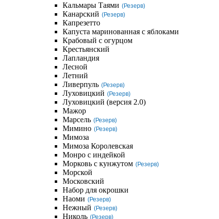
Кальмары Таями
(Резерв)
Канарский
(Резерв)
Капрезетто
Капуста маринованная с яблоками
Крабовый с огурцом
Крестьянский
Лапландия
Лесной
Летний
Ливерпуль
(Резерв)
Луховицкий
(Резерв)
Луховицкий (версия 2.0)
Мажор
Марсель
(Резерв)
Мимино
(Резерв)
Мимоза
Мимоза Королевская
Монро с индейкой
Морковь с кунжутом
(Резерв)
Морской
Московский
Набор для окрошки
Наоми
(Резерв)
Нежный
(Резерв)
Николь
(Резерв)