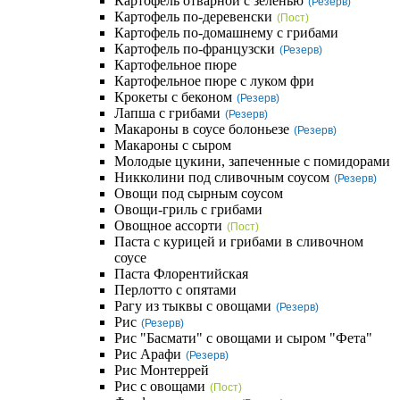
Картофель отварной с зеленью
(Резерв)
Картофель по-деревенски
(Пост)
Картофель по-домашнему с грибами
Картофель по-французски
(Резерв)
Картофельное пюре
Картофельное пюре с луком фри
Крокеты с беконом
(Резерв)
Лапша с грибами
(Резерв)
Макароны в соусе болоньезе
(Резерв)
Макароны с сыром
Молодые цукини, запеченные с помидорами
Никколини под сливочным соусом
(Резерв)
Овощи под сырным соусом
Овощи-гриль с грибами
Овощное ассорти
(Пост)
Паста с курицей и грибами в сливочном
соусе
Паста Флорентийская
Перлотто с опятами
Рагу из тыквы с овощами
(Резерв)
Рис
(Резерв)
Рис "Басмати" с овощами и сыром "Фета"
Рис Арафи
(Резерв)
Рис Монтеррей
Рис с овощами
(Пост)