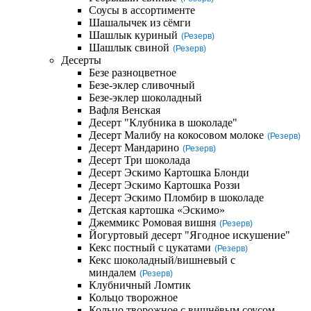
Соусы в ассортименте
Шашалычек из сёмги
Шашлык куриный
(Резерв)
Шашлык свиной
(Резерв)
Десерты
Безе разноцветное
Безе-эклер сливочный
Безе-эклер шоколадный
Вафля Венская
Десерт "Клубника в шоколаде"
Десерт Малибу на кокосовом молоке
(Резерв)
Десерт Мандарино
(Резерв)
Десерт Три шоколада
Десерт Эскимо Картошка Блонди
Десерт Эскимо Картошка Роззи
Десерт Эскимо Пломбир в шоколаде
Детская картошка «Эскимо»
Джеммикс Ромовая вишня
(Резерв)
Йогуртовый десерт "Ягодное искушение"
Кекс постный с цукатами
(Резерв)
Кекс шоколадный/вишневый с
миндалем
(Резерв)
Клубничный Ломтик
Кольцо творожное
Кольцо творожное с вишнёвым соусом