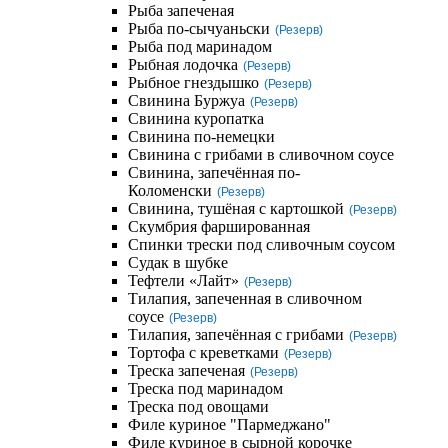
Рыба запеченая
Рыба по-сычуаньски
(Резерв)
Рыба под маринадом
Рыбная лодочка
(Резерв)
Рыбное гнездышко
(Резерв)
Свинина Буржуа
(Резерв)
Свинина куропатка
Свинина по-немецки
Свинина с грибами в сливочном соусе
Свинина, запечённая по-
Коломенски
(Резерв)
Свинина, тушёная с картошкой
(Резерв)
Скумбрия фаршированная
Спинки трески под сливочным соусом
Судак в шубке
Тефтели «Лайт»
(Резерв)
Тилапия, запеченная в сливочном
соусе
(Резерв)
Тилапия, запечённая с грибами
(Резерв)
Тортофа с креветками
(Резерв)
Треска запеченая
(Резерв)
Треска под маринадом
Треска под овощами
Филе куриное "Пармеджано"
Филе куриное в сырной корочке