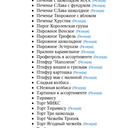
Печенье с шоколадом MAX
(Резерв)
Печенье СЛава с фундуком
(Резерв)
Печенье СЛава шоколдное
(Резерв)
Печенье Творожное с яблоком
Печенье Хрустик
(Резерв)
Пирог Королевская груша
Пирожное Венское
(Резерв)
Пирожное Трюфель
(Резерв)
Пирожное шоколадное
(Резерв)
Пирожное Эстерхази
(Резерв)
Пралине карамельное
(Резерв)
Профитроль в ассортименте
(Резерв)
Птифур "Наполеон"
(Резерв)
Птифур вишня и грильяж
(Резерв)
Птифур картошка
(Резерв)
Птифур мак с малиной
(Резерв)
Сладкая колбаса
СНежная колбаса
(Резерв)
Тартинки в ассортименте
(Резерв)
Тирамису
Торт МИКС
Торт Тирамису
(Резерв)
Торт Три шоколада
Торт Чизкейк Тропик
Торт Ягодный чизкейк
(Резерв)