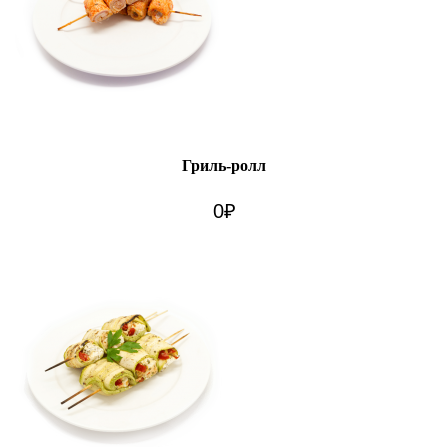
Гриль-ролл
0
₽