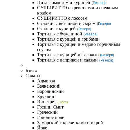
Пита с омлетом и курицей
(Резерв)
СУШИРИТТО с креветками и снежным
крабом
СУШИРИТТО с лососем
Сэндвич с ветчиной и сыром
(Резерв)
Сэндвич с курицей
(Резерв)
Тортилья с бужениной
(Резерв)
Тортилья с курицей и грибами
Тортилья с курицей и медово-горчичным
соусом
Тортилья с курицей и фасолью
(Резерв)
Тортилья с паприкой и салями
(Резерв)
Бэнто
Салаты
Адмирал
Балканский
Бородинский
Бруклин
Винегрет
(Пост)
Гренни Смит
Греческий
Грибное поле
Заморский с креветками и икрой
Йоко