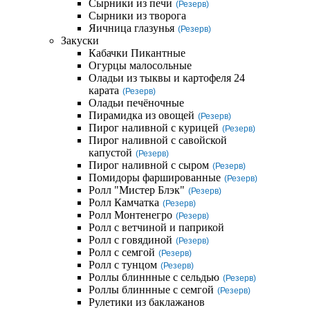
Сырники из печи
(Резерв)
Сырники из творога
Яичница глазунья
(Резерв)
Закуски
Кабачки Пикантные
Огурцы малосольные
Оладьи из тыквы и картофеля 24
карата
(Резерв)
Оладьи печёночные
Пирамидка из овощей
(Резерв)
Пирог наливной с курицей
(Резерв)
Пирог наливной с савойской
капустой
(Резерв)
Пирог наливной с сыром
(Резерв)
Помидоры фаршированные
(Резерв)
Ролл "Мистер Блэк"
(Резерв)
Ролл Камчатка
(Резерв)
Ролл Монтенегро
(Резерв)
Ролл с ветчиной и паприкой
Ролл с говядиной
(Резерв)
Ролл с семгой
(Резерв)
Ролл с тунцом
(Резерв)
Роллы блиннные с сельдью
(Резерв)
Роллы блиннные с семгой
(Резерв)
Рулетики из баклажанов