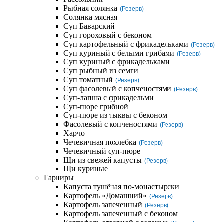
Рыбная солянка
(Резерв)
Солянка мясная
Суп Баварский
Суп гороховый с беконом
Суп картофельный с фрикадельками
(Резерв)
Суп куриный с белыми грибами
(Резерв)
Суп куриный с фрикадельками
Суп рыбный из семги
Суп томатный
(Резерв)
Суп фасолевый с копченостями
(Резерв)
Суп-лапша с фрикадельми
Суп-пюре грибной
Суп-пюре из тыквы с беконом
Фасолевый с копченостями
(Резерв)
Харчо
Чечевичная похлебка
(Резерв)
Чечевичный суп-пюре
Щи из свежей капусты
(Резерв)
Щи куриные
Гарниры
Капуста тушёная по-монастырски
Картофель «Домашний»
(Резерв)
Картофель запеченный
(Резерв)
Картофель запеченный с беконом