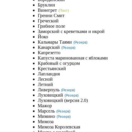
Бруклин
Винегрет
(Пост)
Гренни Смит
Греческий
Грибное поле
Заморский с креветками и икрой
Йоко
Кальмары Таями
(Резерв)
Канарский
(Резерв)
Капрезетто
Капуста маринованная с яблоками
Крабовый с огурцом
Крестьянский
Лапландия
Лесной
Летний
Ливерпуль
(Резерв)
Луховицкий
(Резерв)
Луховицкий (версия 2.0)
Мажор
Марсель
(Резерв)
Мимино
(Резерв)
Мимоза
Мимоза Королевская