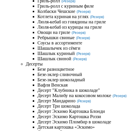
Гриль-ролл
(Резерв)
Гриль-ролл с куриным филе
Колбаски Чешские
(Резерв)
Котлета куриная на углях
(Резерв)
Люля-кебаб из говядины на гриле
Люля-кебаб из курицы на гриле
Овощи на гриле
(Резерв)
Ребрышки свиные
(Резерв)
Соусы в ассортименте
Шашалычек из сёмги
Шашлык куриный
(Резерв)
Шашлык свиной
(Резерв)
Десерты
Безе разноцветное
Безе-эклер сливочный
Безе-эклер шоколадный
Вафля Венская
Десерт "Клубника в шоколаде"
Десерт Малибу на кокосовом молоке
(Резерв)
Десерт Мандарино
(Резерв)
Десерт Три шоколада
Десерт Эскимо Картошка Блонди
Десерт Эскимо Картошка Роззи
Десерт Эскимо Пломбир в шоколаде
Детская картошка «Эскимо»