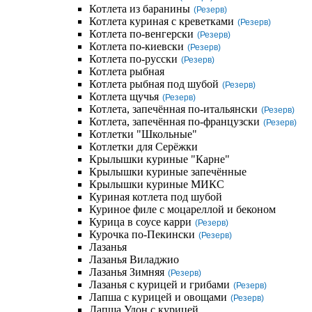
Котлета из баранины
(Резерв)
Котлета куриная с креветками
(Резерв)
Котлета по-венгерски
(Резерв)
Котлета по-киевски
(Резерв)
Котлета по-русски
(Резерв)
Котлета рыбная
Котлета рыбная под шубой
(Резерв)
Котлета щучья
(Резерв)
Котлета, запечённая по-итальянски
(Резерв)
Котлета, запечённая по-французски
(Резерв)
Котлетки "Школьные"
Котлетки для Серёжки
Крылышки куриные "Карне"
Крылышки куриные запечённые
Крылышки куриные МИКС
Куриная котлета под шубой
Куриное филе с моцареллой и беконом
Курица в соусе карри
(Резерв)
Курочка по-Пекински
(Резерв)
Лазанья
Лазанья Виладжио
Лазанья Зимняя
(Резерв)
Лазанья с курицей и грибами
(Резерв)
Лапша с курицей и овощами
(Резерв)
Лапша Удон с курицей