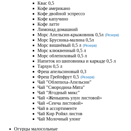
Квас 0,5
Кофе американо
Кофе двойной эспрессо
Кофе капучино
Кофе латте
Лимонад домашний
Морс Апельсин-крыжовник 0,5л
(Резерв)
Морс Брусника-малина 0,5л
Морс вишнёвый 0,5 л
(Резерв)
Морс клюквенный 0,5 л
Морс облепиховый 0,5 л
Напиток из шиповника и каркаде 0,5 л
Тархун 0,5 л
Фреш апельсиновый 0,3
Фреш Грейпфрут 0,5
(Резерв)
Чай "Облепиха-Апельсин"
Чай "Смородина-Мята"
Чай "Ягодный микс"
Чай «Женьшень улун листовой»
Чай «Сенча листовой»
Чай в ассортименте
Чай Кир Ройял листов
Чай Молочный улонг
Огурцы малосольные