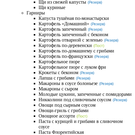
Щи из свежей капусты
(Резерв)
Щи куриные
Гарниры
Капуста тушёная по-монастырски
Картофель «Домашний»
(Резерв)
Картофель запеченный
(Резерв)
Картофель запеченный с беконом
Картофель отварной с зеленью
(Резерв)
Картофель по-деревенски
(Пост)
Картофель по-домашнему с грибами
Картофель по-французски
(Резерв)
Картофельное пюре
Картофельное пюре с луком фри
Крокеты с беконом
(Резерв)
Лапша с грибами
(Резерв)
Макароны в соусе болоньезе
(Резерв)
Макароны с сыром
Молодые цукини, запеченные с помидорами
Никколини под сливочным соусом
(Резерв)
Овощи под сырным соусом
Овощи-гриль с грибами
Овощное ассорти
(Пост)
Паста с курицей и грибами в сливочном
соусе
Паста Флорентийская