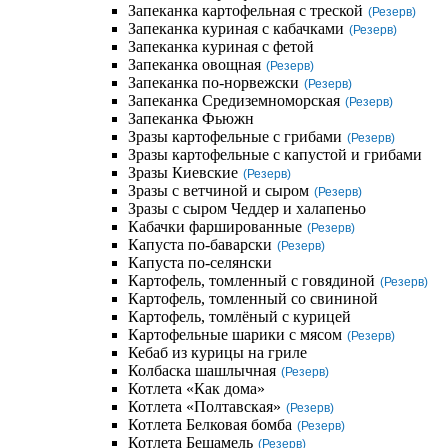
Запеканка картофельная с треской
(Резерв)
Запеканка куриная с кабачками
(Резерв)
Запеканка куриная с фетой
Запеканка овощная
(Резерв)
Запеканка по-норвежски
(Резерв)
Запеканка Средиземноморская
(Резерв)
Запеканка Фьюжн
Зразы картофельные с грибами
(Резерв)
Зразы картофельные с капустой и грибами
Зразы Киевские
(Резерв)
Зразы с ветчиной и сыром
(Резерв)
Зразы с сыром Чеддер и халапеньо
Кабачки фаршированные
(Резерв)
Капуста по-баварски
(Резерв)
Капуста по-селянски
Картофель, томленный с говядиной
(Резерв)
Картофель, томленный со свининой
Картофель, томлёный с курицей
Картофельные шарики с мясом
(Резерв)
Кебаб из курицы на гриле
Колбаска шашлычная
(Резерв)
Котлета «Как дома»
Котлета «Полтавская»
(Резерв)
Котлета Белковая бомба
(Резерв)
Котлета Бешамель
(Резерв)