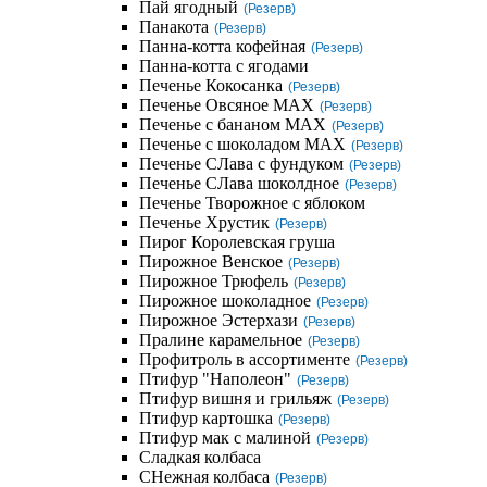
Пай ягодный
(Резерв)
Панакота
(Резерв)
Панна-котта кофейная
(Резерв)
Панна-котта с ягодами
Печенье Кокосанка
(Резерв)
Печенье Овсяное MAX
(Резерв)
Печенье с бананом MAX
(Резерв)
Печенье с шоколадом MAX
(Резерв)
Печенье СЛава с фундуком
(Резерв)
Печенье СЛава шоколдное
(Резерв)
Печенье Творожное с яблоком
Печенье Хрустик
(Резерв)
Пирог Королевская груша
Пирожное Венское
(Резерв)
Пирожное Трюфель
(Резерв)
Пирожное шоколадное
(Резерв)
Пирожное Эстерхази
(Резерв)
Пралине карамельное
(Резерв)
Профитроль в ассортименте
(Резерв)
Птифур "Наполеон"
(Резерв)
Птифур вишня и грильяж
(Резерв)
Птифур картошка
(Резерв)
Птифур мак с малиной
(Резерв)
Сладкая колбаса
СНежная колбаса
(Резерв)