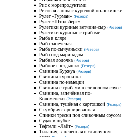
Рис с морепродуктами
Рисовая лапша с курочкой по-пекински
Рулет «Гурман»
(Резерв)
Рулет «Штольберг»
Рулетики куриные ветчина-сыр
(Резерв)
Рулетики куриные с грибами
Рыба в кляре
Рыба запеченая
Рыба по-сычуаньски
(Резерв)
Рыба под маринадом
Рыбная лодочка
(Резерв)
Рыбное гнездышко
(Резерв)
Свинина Буржуа
(Резерв)
Свинина куропатка
Свинина по-немецки
Свинина с грибами в сливочном соусе
Свинина, запечённая по-
Коломенски
(Резерв)
Свинина, тушёная с картошкой
(Резерв)
Скумбрия фаршированная
Спинки трески под сливочным соусом
Судак в шубке
Тефтели «Лайт»
(Резерв)
Тилапия, запеченная в сливочном