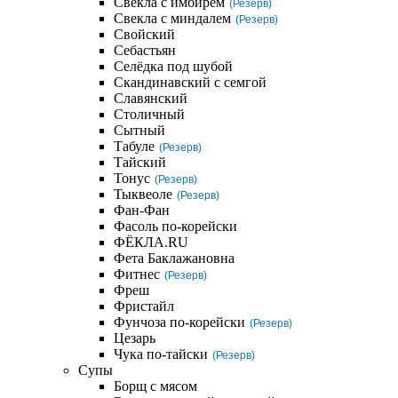
Свекла с имбирем
(Резерв)
Свекла с миндалем
(Резерв)
Свойский
Себастьян
Селёдка под шубой
Скандинавский с семгой
Славянский
Столичный
Сытный
Табуле
(Резерв)
Тайский
Тонус
(Резерв)
Тыквеоле
(Резерв)
Фан-Фан
Фасоль по-корейски
ФЁКЛА.RU
Фета Баклажановна
Фитнес
(Резерв)
Фреш
Фристайл
Фунчоза по-корейски
(Резерв)
Цезарь
Чука по-тайски
(Резерв)
Супы
Борщ с мясом