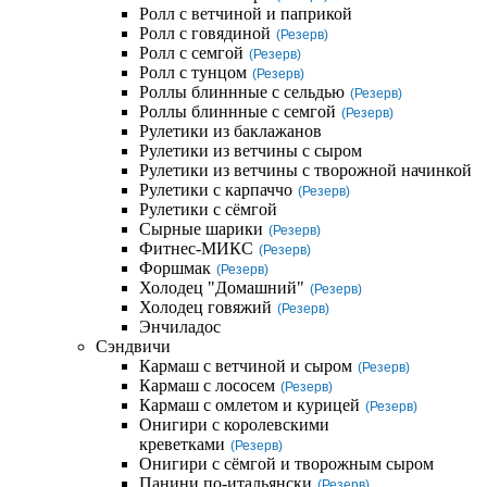
Ролл с ветчиной и паприкой
Ролл с говядиной
(Резерв)
Ролл с семгой
(Резерв)
Ролл с тунцом
(Резерв)
Роллы блиннные с сельдью
(Резерв)
Роллы блиннные с семгой
(Резерв)
Рулетики из баклажанов
Рулетики из ветчины с сыром
Рулетики из ветчины с творожной начинкой
Рулетики с карпаччо
(Резерв)
Рулетики с сёмгой
Сырные шарики
(Резерв)
Фитнес-МИКС
(Резерв)
Форшмак
(Резерв)
Холодец "Домашний"
(Резерв)
Холодец говяжий
(Резерв)
Энчиладос
Сэндвичи
Кармаш с ветчиной и сыром
(Резерв)
Кармаш с лососем
(Резерв)
Кармаш с омлетом и курицей
(Резерв)
Онигири с королевскими
креветками
(Резерв)
Онигири с сёмгой и творожным сыром
Панини по-итальянски
(Резерв)