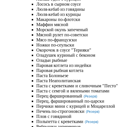
Лосось в сырном соусе
Люля-кебаб из говядины
Люля-кебаб из курицы
Макароны по-флотски
Маффин мясной
Морской окунь запеченый
Мясной рулет по-советски
Мясо по-французски
Ножки по-сеульски
Окорочок в соусе "Терияки"
Оладушек куриный с беконом
Оладьи рыбные
Паровая котлета из индейки
Паровая рыбная котлета
Паста Болоньезе
Паста Неаполитанская
Паста с креветками и сливочным "Песто"
Паста с семгой и вялеными томатами
Перец фаршированный
(Резерв)
Перец, фаршированный по-царски
Перчики мини с курицей и Моцареллой
Печень по-строгоновски
(Резерв)
Плов с говядиной
Польпетта с креветками
(Резерв)
Ребрышки запеченные