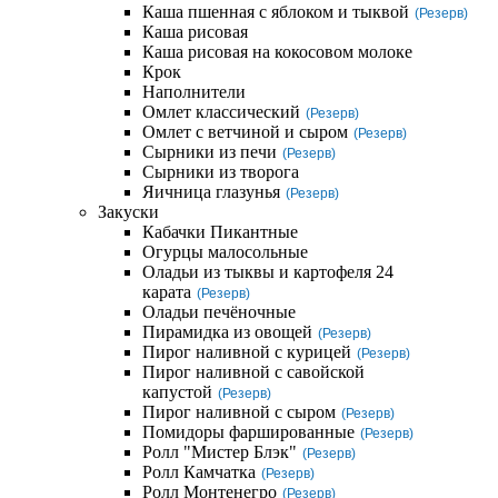
Каша пшенная с яблоком и тыквой
(Резерв)
Каша рисовая
Каша рисовая на кокосовом молоке
Крок
Наполнители
Омлет классический
(Резерв)
Омлет с ветчиной и сыром
(Резерв)
Сырники из печи
(Резерв)
Сырники из творога
Яичница глазунья
(Резерв)
Закуски
Кабачки Пикантные
Огурцы малосольные
Оладьи из тыквы и картофеля 24
карата
(Резерв)
Оладьи печёночные
Пирамидка из овощей
(Резерв)
Пирог наливной с курицей
(Резерв)
Пирог наливной с савойской
капустой
(Резерв)
Пирог наливной с сыром
(Резерв)
Помидоры фаршированные
(Резерв)
Ролл "Мистер Блэк"
(Резерв)
Ролл Камчатка
(Резерв)
Ролл Монтенегро
(Резерв)