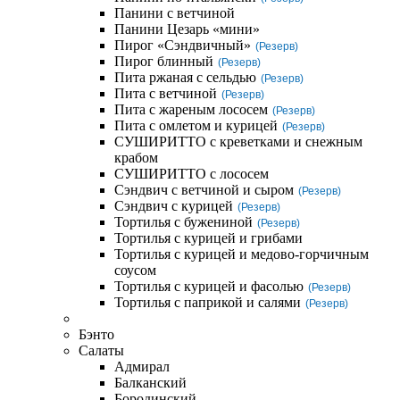
Панини с ветчиной
Панини Цезарь «мини»
Пирог «Сэндвичный»
(Резерв)
Пирог блинный
(Резерв)
Пита ржаная с сельдью
(Резерв)
Пита с ветчиной
(Резерв)
Пита с жареным лососем
(Резерв)
Пита с омлетом и курицей
(Резерв)
СУШИРИТТО с креветками и снежным
крабом
СУШИРИТТО с лососем
Сэндвич с ветчиной и сыром
(Резерв)
Сэндвич с курицей
(Резерв)
Тортилья с бужениной
(Резерв)
Тортилья с курицей и грибами
Тортилья с курицей и медово-горчичным
соусом
Тортилья с курицей и фасолью
(Резерв)
Тортилья с паприкой и салями
(Резерв)
Бэнто
Салаты
Адмирал
Балканский
Бородинский