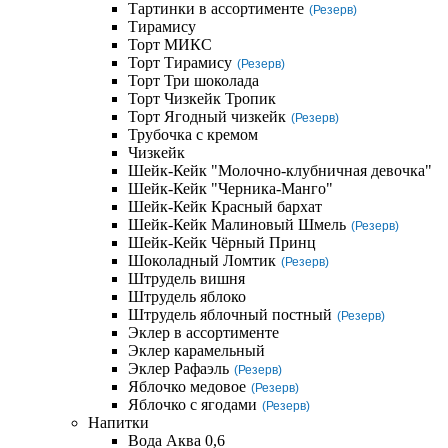
Тартинки в ассортименте
(Резерв)
Тирамису
Торт МИКС
Торт Тирамису
(Резерв)
Торт Три шоколада
Торт Чизкейк Тропик
Торт Ягодный чизкейк
(Резерв)
Трубочка с кремом
Чизкейк
Шейк-Кейк "Молочно-клубничная девочка"
Шейк-Кейк "Черника-Манго"
Шейк-Кейк Красный бархат
Шейк-Кейк Малиновый Шмель
(Резерв)
Шейк-Кейк Чёрный Принц
Шоколадный Ломтик
(Резерв)
Штрудель вишня
Штрудель яблоко
Штрудель яблочный постный
(Резерв)
Эклер в ассортименте
Эклер карамельный
Эклер Рафаэль
(Резерв)
Яблочко медовое
(Резерв)
Яблочко с ягодами
(Резерв)
Напитки
Вода Аква 0,6