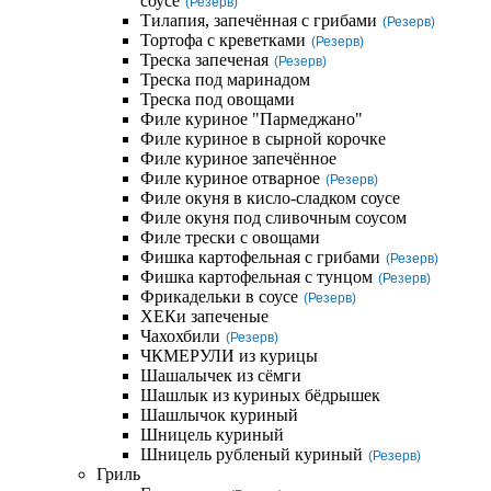
соусе
(Резерв)
Тилапия, запечённая с грибами
(Резерв)
Тортофа с креветками
(Резерв)
Треска запеченая
(Резерв)
Треска под маринадом
Треска под овощами
Филе куриное "Пармеджано"
Филе куриное в сырной корочке
Филе куриное запечённое
Филе куриное отварное
(Резерв)
Филе окуня в кисло-сладком соусе
Филе окуня под сливочным соусом
Филе трески с овощами
Фишка картофельная с грибами
(Резерв)
Фишка картофельная с тунцом
(Резерв)
Фрикадельки в соусе
(Резерв)
ХЕКи запеченые
Чахохбили
(Резерв)
ЧКМЕРУЛИ из курицы
Шашалычек из сёмги
Шашлык из куриных бёдрышек
Шашлычок куриный
Шницель куриный
Шницель рубленый куриный
(Резерв)
Гриль