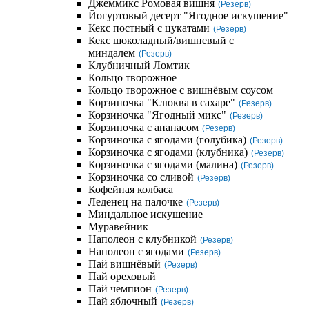
Джеммикс Ромовая вишня
(Резерв)
Йогуртовый десерт "Ягодное искушение"
Кекс постный с цукатами
(Резерв)
Кекс шоколадный/вишневый с
миндалем
(Резерв)
Клубничный Ломтик
Кольцо творожное
Кольцо творожное с вишнёвым соусом
Корзиночка "Клюква в сахаре"
(Резерв)
Корзиночка "Ягодный микс"
(Резерв)
Корзиночка с ананасом
(Резерв)
Корзиночка с ягодами (голубика)
(Резерв)
Корзиночка с ягодами (клубника)
(Резерв)
Корзиночка с ягодами (малина)
(Резерв)
Корзиночка со сливой
(Резерв)
Кофейная колбаса
Леденец на палочке
(Резерв)
Миндальное искушение
Муравейник
Наполеон с клубникой
(Резерв)
Наполеон с ягодами
(Резерв)
Пай вишнёвый
(Резерв)
Пай ореховый
Пай чемпион
(Резерв)
Пай яблочный
(Резерв)