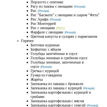
Перлотто с опятами
Рагу из тыквы с овощами
(Резерв)
Рис
(Резерв)
Рис "Басмати" с овощами и сыром "Фета"
Рис Арафи
(Резерв)
Рис Монтеррей
Рис с овощами
(Пост)
Фарфале с овощами
(Резерв)
Цветная капуста в сухарях с пармезаном
Горячее
Биточки куриные
Бифштекс с яйцом
Голубцы запечённые в соусе
Голубцы ленивые в грибном соусе
Голубцы ленивые, запеченные в
соусе
(Резерв)
Гречка с курицей
Гуляш из говядины
Жарёха
Запеканка из лаваша с брокколи
Запеканка из лаваша с курицей
(Резерв)
Запеканка картофельная с курицей и
грибами
Запеканка картофельная с мясом
Запеканка картофельная с семгой
(Резерв)