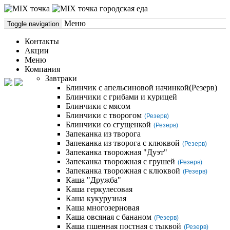
городская еда
Меню
Toggle navigation
Контакты
Акции
Меню
Компания
Завтраки
Блинчик с апельсиновой начинкой
(Резерв)
Блинчики с грибами и курицей
Блинчики с мясом
Блинчики с творогом
(Резерв)
Блинчики со сгущенкой
(Резерв)
Запеканка из творога
Запеканка из творога с клюквой
(Резерв)
Запеканка творожная "Дуэт"
Запеканка творожная с грушей
(Резерв)
Запеканка творожная с клюквой
(Резерв)
Каша "Дружба"
Каша геркулесовая
Каша кукурузная
Каша многозерновая
Каша овсяная с бананом
(Резерв)
Каша пшенная постная с тыквой
(Резерв)