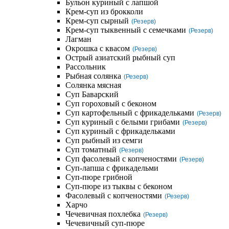
Бульон куриный с лапшой
Крем-суп из брокколи
Крем-суп сырный
(Резерв)
Крем-суп тыквенный с семечками
(Резерв)
Лагман
Окрошка с квасом
(Резерв)
Острый азиатский рыбный суп
Рассольник
Рыбная солянка
(Резерв)
Солянка мясная
Суп Баварский
Суп гороховый с беконом
Суп картофельный с фрикадельками
(Резерв)
Суп куриный с белыми грибами
(Резерв)
Суп куриный с фрикадельками
Суп рыбный из семги
Суп томатный
(Резерв)
Суп фасолевый с копченостями
(Резерв)
Суп-лапша с фрикадельми
Суп-пюре грибной
Суп-пюре из тыквы с беконом
Фасолевый с копченостями
(Резерв)
Харчо
Чечевичная похлебка
(Резерв)
Чечевичный суп-пюре