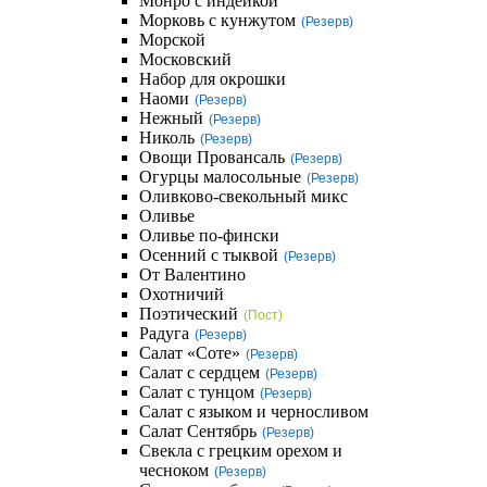
Монро с индейкой
Морковь с кунжутом
(Резерв)
Морской
Московский
Набор для окрошки
Наоми
(Резерв)
Нежный
(Резерв)
Николь
(Резерв)
Овощи Провансаль
(Резерв)
Огурцы малосольные
(Резерв)
Оливково-свекольный микс
Оливье
Оливье по-фински
Осенний с тыквой
(Резерв)
От Валентино
Охотничий
Поэтический
(Пост)
Радуга
(Резерв)
Салат «Соте»
(Резерв)
Салат с сердцем
(Резерв)
Салат с тунцом
(Резерв)
Салат с языком и черносливом
Салат Сентябрь
(Резерв)
Свекла с грецким орехом и
чесноком
(Резерв)