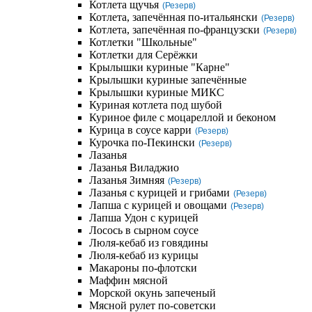
Котлета щучья
(Резерв)
Котлета, запечённая по-итальянски
(Резерв)
Котлета, запечённая по-французски
(Резерв)
Котлетки "Школьные"
Котлетки для Серёжки
Крылышки куриные "Карне"
Крылышки куриные запечённые
Крылышки куриные МИКС
Куриная котлета под шубой
Куриное филе с моцареллой и беконом
Курица в соусе карри
(Резерв)
Курочка по-Пекински
(Резерв)
Лазанья
Лазанья Виладжио
Лазанья Зимняя
(Резерв)
Лазанья с курицей и грибами
(Резерв)
Лапша с курицей и овощами
(Резерв)
Лапша Удон с курицей
Лосось в сырном соусе
Люля-кебаб из говядины
Люля-кебаб из курицы
Макароны по-флотски
Маффин мясной
Морской окунь запеченый
Мясной рулет по-советски