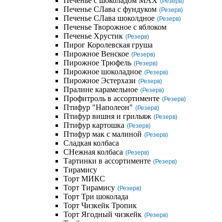
Печенье с шоколадом MAX
(Резерв)
Печенье СЛава с фундуком
(Резерв)
Печенье СЛава шоколдное
(Резерв)
Печенье Творожное с яблоком
Печенье Хрустик
(Резерв)
Пирог Королевская груша
Пирожное Венское
(Резерв)
Пирожное Трюфель
(Резерв)
Пирожное шоколадное
(Резерв)
Пирожное Эстерхази
(Резерв)
Пралине карамельное
(Резерв)
Профитроль в ассортименте
(Резерв)
Птифур "Наполеон"
(Резерв)
Птифур вишня и грильяж
(Резерв)
Птифур картошка
(Резерв)
Птифур мак с малиной
(Резерв)
Сладкая колбаса
СНежная колбаса
(Резерв)
Тартинки в ассортименте
(Резерв)
Тирамису
Торт МИКС
Торт Тирамису
(Резерв)
Торт Три шоколада
Торт Чизкейк Тропик
Торт Ягодный чизкейк
(Резерв)