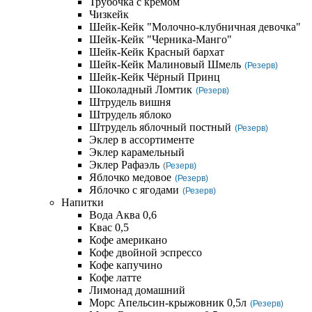
Трубочка с кремом
Чизкейк
Шейк-Кейк "Молочно-клубничная девочка"
Шейк-Кейк "Черника-Манго"
Шейк-Кейк Красный бархат
Шейк-Кейк Малиновый Шмель
(Резерв)
Шейк-Кейк Чёрный Принц
Шоколадный Ломтик
(Резерв)
Штрудель вишня
Штрудель яблоко
Штрудель яблочный постный
(Резерв)
Эклер в ассортименте
Эклер карамельный
Эклер Рафаэль
(Резерв)
Яблочко медовое
(Резерв)
Яблочко с ягодами
(Резерв)
Напитки
Вода Аква 0,6
Квас 0,5
Кофе американо
Кофе двойной эспрессо
Кофе капучино
Кофе латте
Лимонад домашний
Морс Апельсин-крыжовник 0,5л
(Резерв)