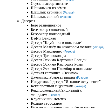
Соусы в ассортименте
Шашалычек из сёмги
Шашлык куриный
(Резерв)
Шашлык свиной
(Резерв)
Десерты
Безе разноцветное
Безе-эклер сливочный
Безе-эклер шоколадный
Вафля Венская
Десерт "Клубника в шоколаде"
Десерт Малибу на кокосовом молоке
(Резерв)
Десерт Мандарино
(Резерв)
Десерт Три шоколада
Десерт Эскимо Картошка Блонди
Десерт Эскимо Картошка Роззи
Десерт Эскимо Пломбир в шоколаде
Детская картошка «Эскимо»
Джеммикс Ромовая вишня
(Резерв)
Йогуртовый десерт "Ягодное искушение"
Кекс постный с цукатами
(Резерв)
Кекс шоколадный/вишневый с
миндалем
(Резерв)
Клубничный Ломтик
Кольцо творожное
Кольцо творожное с вишнёвым соусом