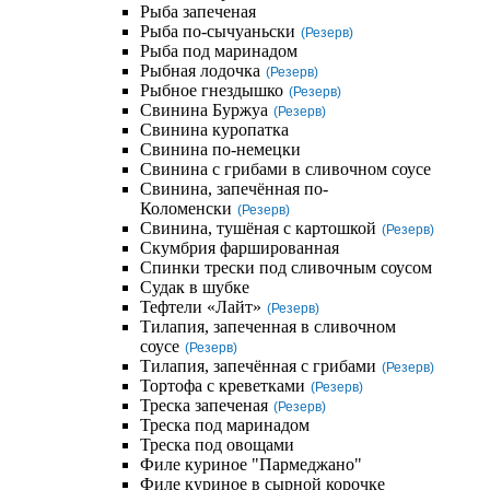
Рыба запеченая
Рыба по-сычуаньски
(Резерв)
Рыба под маринадом
Рыбная лодочка
(Резерв)
Рыбное гнездышко
(Резерв)
Свинина Буржуа
(Резерв)
Свинина куропатка
Свинина по-немецки
Свинина с грибами в сливочном соусе
Свинина, запечённая по-
Коломенски
(Резерв)
Свинина, тушёная с картошкой
(Резерв)
Скумбрия фаршированная
Спинки трески под сливочным соусом
Судак в шубке
Тефтели «Лайт»
(Резерв)
Тилапия, запеченная в сливочном
соусе
(Резерв)
Тилапия, запечённая с грибами
(Резерв)
Тортофа с креветками
(Резерв)
Треска запеченая
(Резерв)
Треска под маринадом
Треска под овощами
Филе куриное "Пармеджано"
Филе куриное в сырной корочке