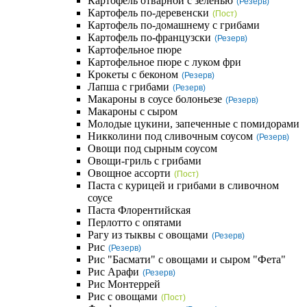
Картофель отварной с зеленью
(Резерв)
Картофель по-деревенски
(Пост)
Картофель по-домашнему с грибами
Картофель по-французски
(Резерв)
Картофельное пюре
Картофельное пюре с луком фри
Крокеты с беконом
(Резерв)
Лапша с грибами
(Резерв)
Макароны в соусе болоньезе
(Резерв)
Макароны с сыром
Молодые цукини, запеченные с помидорами
Никколини под сливочным соусом
(Резерв)
Овощи под сырным соусом
Овощи-гриль с грибами
Овощное ассорти
(Пост)
Паста с курицей и грибами в сливочном
соусе
Паста Флорентийская
Перлотто с опятами
Рагу из тыквы с овощами
(Резерв)
Рис
(Резерв)
Рис "Басмати" с овощами и сыром "Фета"
Рис Арафи
(Резерв)
Рис Монтеррей
Рис с овощами
(Пост)