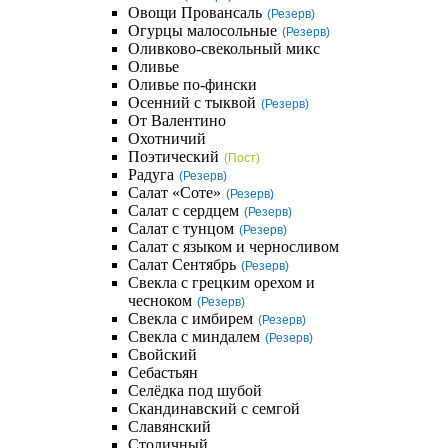
Овощи Провансаль
(Резерв)
Огурцы малосольные
(Резерв)
Оливково-свекольный микс
Оливье
Оливье по-фински
Осенний с тыквой
(Резерв)
От Валентино
Охотничий
Поэтический
(Пост)
Радуга
(Резерв)
Салат «Соте»
(Резерв)
Салат с сердцем
(Резерв)
Салат с тунцом
(Резерв)
Салат с языком и черносливом
Салат Сентябрь
(Резерв)
Свекла с грецким орехом и
чесноком
(Резерв)
Свекла с имбирем
(Резерв)
Свекла с миндалем
(Резерв)
Свойский
Себастьян
Селёдка под шубой
Скандинавский с семгой
Славянский
Столичный