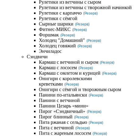
Рулетики из ветчины с сыром
Рулетики из ветчины с творожной начинкой
Рулетики с карпаччо
(Резерв)
Рулетики с сёмгой
Сырные шарики
(Резерв)
Фитнес-МИКС
(Резерв)
Форшмак
(Резерв)
Холодец "Домашний"
(Резерв)
Холодец говяжий
(Резерв)
Энчиладос
Сэндвичи
Кармаш с ветчиной и сыром
(Резерв)
Кармаш с лососем
(Резерв)
Кармаш с омлетом и курицей
(Резерв)
Онигири с королевскими
креветками
(Резерв)
Онигири с сёмгой и творожным сыром
Панини по-итальянски
(Резерв)
Панини с ветчиной
Панини Цезарь «мини»
Пирог «Сэндвичный»
(Резерв)
Пирог блинный
(Резерв)
Пита ржаная с сельдью
(Резерв)
Пита с ветчиной
(Резерв)
Пита с жареным лососем
(Резерв)