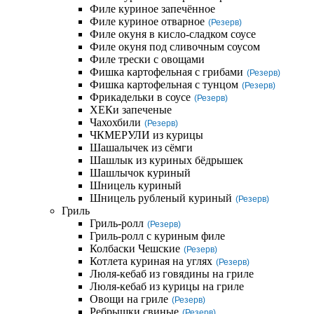
Филе куриное запечённое
Филе куриное отварное
(Резерв)
Филе окуня в кисло-сладком соусе
Филе окуня под сливочным соусом
Филе трески с овощами
Фишка картофельная с грибами
(Резерв)
Фишка картофельная с тунцом
(Резерв)
Фрикадельки в соусе
(Резерв)
ХЕКи запеченые
Чахохбили
(Резерв)
ЧКМЕРУЛИ из курицы
Шашалычек из сёмги
Шашлык из куриных бёдрышек
Шашлычок куриный
Шницель куриный
Шницель рубленый куриный
(Резерв)
Гриль
Гриль-ролл
(Резерв)
Гриль-ролл с куриным филе
Колбаски Чешские
(Резерв)
Котлета куриная на углях
(Резерв)
Люля-кебаб из говядины на гриле
Люля-кебаб из курицы на гриле
Овощи на гриле
(Резерв)
Ребрышки свиные
(Резерв)