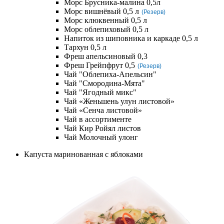
Морс Брусника-малина 0,5л
Морс вишнёвый 0,5 л
(Резерв)
Морс клюквенный 0,5 л
Морс облепиховый 0,5 л
Напиток из шиповника и каркаде 0,5 л
Тархун 0,5 л
Фреш апельсиновый 0,3
Фреш Грейпфрут 0,5
(Резерв)
Чай "Облепиха-Апельсин"
Чай "Смородина-Мята"
Чай "Ягодный микс"
Чай «Женьшень улун листовой»
Чай «Сенча листовой»
Чай в ассортименте
Чай Кир Ройял листов
Чай Молочный улонг
Капуста маринованная с яблоками