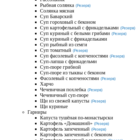
Рыбная солянка
(Резерв)
Солянка мясная
Суп Баварский
Суп гороховый с беконом
Суп картофельный с фрикадельками
(Резерв)
Суп куриный с белыми грибами
(Резерв)
Суп куриный с фрикадельками
Суп рыбный из семги
Суп томатный
(Резерв)
Суп фасолевый с копченостями
(Резерв)
Суп-лапша с фрикадельми
Суп-пюре грибной
Суп-пюре из тыквы с беконом
Фасолевый с копченостями
(Резерв)
Харчо
Чечевичная похлебка
(Резерв)
Чечевичный суп-пюре
Щи из свежей капусты
(Резерв)
Щи куриные
Гарниры
Капуста тушёная по-монастырски
Картофель «Домашний»
(Резерв)
Картофель запеченный
(Резерв)
Картофель запеченный с беконом