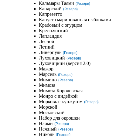
Кальмары Таями
(Резерв)
Канарский
(Резерв)
Капрезетто
Капуста маринованная с яблоками
Крабовый с огурцом
Крестьянский
Лапландия
Лесной
Летний
Ливерпуль
(Резерв)
Луховицкий
(Резерв)
Луховицкий (версия 2.0)
Мажор
Марсель
(Резерв)
Мимино
(Резерв)
Мимоза
Мимоза Королевская
Монро с индейкой
Морковь с кунжутом
(Резерв)
Морской
Московский
Набор для окрошки
Наоми
(Резерв)
Нежный
(Резерв)
Николь
(Резерв)