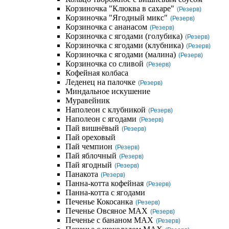
Корзиночка "Клюква в сахаре"
(Резерв)
Корзиночка "Ягодный микс"
(Резерв)
Корзиночка с ананасом
(Резерв)
Корзиночка с ягодами (голубика)
(Резерв)
Корзиночка с ягодами (клубника)
(Резерв)
Корзиночка с ягодами (малина)
(Резерв)
Корзиночка со сливой
(Резерв)
Кофейная колбаса
Леденец на палочке
(Резерв)
Миндальное искушение
Муравейник
Наполеон с клубникой
(Резерв)
Наполеон с ягодами
(Резерв)
Пай вишнёвый
(Резерв)
Пай ореховый
Пай чемпион
(Резерв)
Пай яблочный
(Резерв)
Пай ягодный
(Резерв)
Панакота
(Резерв)
Панна-котта кофейная
(Резерв)
Панна-котта с ягодами
Печенье Кокосанка
(Резерв)
Печенье Овсяное MAX
(Резерв)
Печенье с бананом MAX
(Резерв)