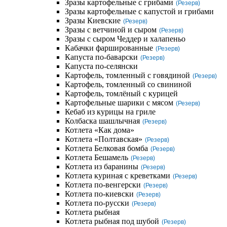
Зразы картофельные с грибами
(Резерв)
Зразы картофельные с капустой и грибами
Зразы Киевские
(Резерв)
Зразы с ветчиной и сыром
(Резерв)
Зразы с сыром Чеддер и халапеньо
Кабачки фаршированные
(Резерв)
Капуста по-баварски
(Резерв)
Капуста по-селянски
Картофель, томленный с говядиной
(Резерв)
Картофель, томленный со свининой
Картофель, томлёный с курицей
Картофельные шарики с мясом
(Резерв)
Кебаб из курицы на гриле
Колбаска шашлычная
(Резерв)
Котлета «Как дома»
Котлета «Полтавская»
(Резерв)
Котлета Белковая бомба
(Резерв)
Котлета Бешамель
(Резерв)
Котлета из баранины
(Резерв)
Котлета куриная с креветками
(Резерв)
Котлета по-венгерски
(Резерв)
Котлета по-киевски
(Резерв)
Котлета по-русски
(Резерв)
Котлета рыбная
Котлета рыбная под шубой
(Резерв)