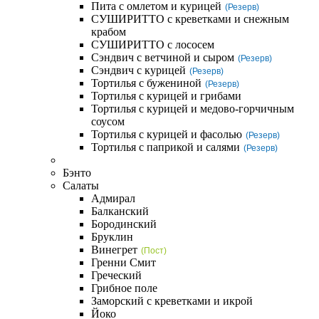
Пита с омлетом и курицей
(Резерв)
СУШИРИТТО с креветками и снежным
крабом
СУШИРИТТО с лососем
Сэндвич с ветчиной и сыром
(Резерв)
Сэндвич с курицей
(Резерв)
Тортилья с бужениной
(Резерв)
Тортилья с курицей и грибами
Тортилья с курицей и медово-горчичным
соусом
Тортилья с курицей и фасолью
(Резерв)
Тортилья с паприкой и салями
(Резерв)
Бэнто
Салаты
Адмирал
Балканский
Бородинский
Бруклин
Винегрет
(Пост)
Гренни Смит
Греческий
Грибное поле
Заморский с креветками и икрой
Йоко