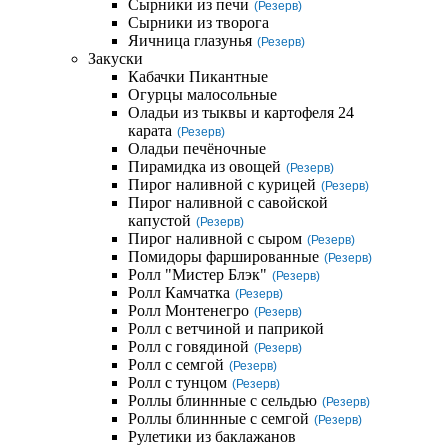
Сырники из печи
(Резерв)
Сырники из творога
Яичница глазунья
(Резерв)
Закуски
Кабачки Пикантные
Огурцы малосольные
Оладьи из тыквы и картофеля 24
карата
(Резерв)
Оладьи печёночные
Пирамидка из овощей
(Резерв)
Пирог наливной с курицей
(Резерв)
Пирог наливной с савойской
капустой
(Резерв)
Пирог наливной с сыром
(Резерв)
Помидоры фаршированные
(Резерв)
Ролл "Мистер Блэк"
(Резерв)
Ролл Камчатка
(Резерв)
Ролл Монтенегро
(Резерв)
Ролл с ветчиной и паприкой
Ролл с говядиной
(Резерв)
Ролл с семгой
(Резерв)
Ролл с тунцом
(Резерв)
Роллы блиннные с сельдью
(Резерв)
Роллы блиннные с семгой
(Резерв)
Рулетики из баклажанов