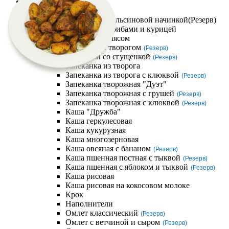
Компания
Завтраки
Блинчик с апельсиновой начинкой
(Резерв)
Блинчики с грибами и курицей
Блинчики с мясом
Блинчики с творогом
(Резерв)
Блинчики со сгущенкой
(Резерв)
Запеканка из творога
Запеканка из творога с клюквой
(Резерв)
Запеканка творожная "Дуэт"
Запеканка творожная с грушей
(Резерв)
Запеканка творожная с клюквой
(Резерв)
Каша "Дружба"
Каша геркулесовая
Каша кукурузная
Каша многозерновая
Каша овсяная с бананом
(Резерв)
Каша пшенная постная с тыквой
(Резерв)
Каша пшенная с яблоком и тыквой
(Резерв)
Каша рисовая
Каша рисовая на кокосовом молоке
Крок
Наполнители
Омлет классический
(Резерв)
Омлет с ветчиной и сыром
(Резерв)