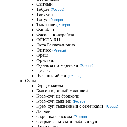
Сытный
Табуле
(Резерв)
Тайский
Тонус
(Резерв)
Тыквеоле
(Резерв)
Фан-Фан
Фасоль по-корейски
ФЁКЛА.RU
Фета Баклажановна
Фитнес
(Резерв)
Фреш
Фристайл
Фунчоза по-корейски
(Резерв)
Цезарь
Чука по-тайски
(Резерв)
Супы
Борщ с мясом
Бульон куриный с лапшой
Крем-суп из брокколи
Крем-суп сырный
(Резерв)
Крем-суп тыквенный с семечками
(Резерв)
Лагман
Окрошка с квасом
(Резерв)
Острый азиатский рыбный суп
Рассольник