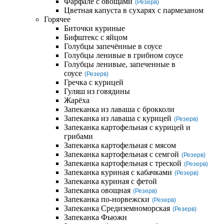
Фарфале с овощами
(Резерв)
Цветная капуста в сухарях с пармезаном
Горячее
Биточки куриные
Бифштекс с яйцом
Голубцы запечённые в соусе
Голубцы ленивые в грибном соусе
Голубцы ленивые, запеченные в
соусе
(Резерв)
Гречка с курицей
Гуляш из говядины
Жарёха
Запеканка из лаваша с брокколи
Запеканка из лаваша с курицей
(Резерв)
Запеканка картофельная с курицей и
грибами
Запеканка картофельная с мясом
Запеканка картофельная с семгой
(Резерв)
Запеканка картофельная с треской
(Резерв)
Запеканка куриная с кабачками
(Резерв)
Запеканка куриная с фетой
Запеканка овощная
(Резерв)
Запеканка по-норвежски
(Резерв)
Запеканка Средиземноморская
(Резерв)
Запеканка Фьюжн