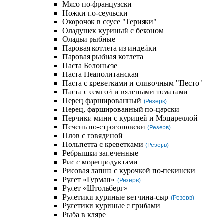
Мясо по-французски
Ножки по-сеульски
Окорочок в соусе "Терияки"
Оладушек куриный с беконом
Оладьи рыбные
Паровая котлета из индейки
Паровая рыбная котлета
Паста Болоньезе
Паста Неаполитанская
Паста с креветками и сливочным "Песто"
Паста с семгой и вялеными томатами
Перец фаршированный
(Резерв)
Перец, фаршированный по-царски
Перчики мини с курицей и Моцареллой
Печень по-строгоновски
(Резерв)
Плов с говядиной
Польпетта с креветками
(Резерв)
Ребрышки запеченные
Рис с морепродуктами
Рисовая лапша с курочкой по-пекински
Рулет «Гурман»
(Резерв)
Рулет «Штольберг»
Рулетики куриные ветчина-сыр
(Резерв)
Рулетики куриные с грибами
Рыба в кляре