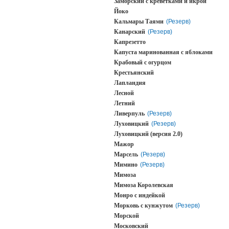
Заморский с креветками и икрой
Йоко
Кальмары Таями
(Резерв)
Канарский
(Резерв)
Капрезетто
Капуста маринованная с яблоками
Крабовый с огурцом
Крестьянский
Лапландия
Лесной
Летний
Ливерпуль
(Резерв)
Луховицкий
(Резерв)
Луховицкий (версия 2.0)
Мажор
Марсель
(Резерв)
Мимино
(Резерв)
Мимоза
Мимоза Королевская
Монро с индейкой
Морковь с кунжутом
(Резерв)
Морской
Московский