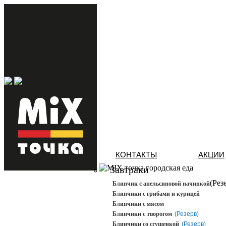
КОНТАКТЫ
АКЦИИ
городская еда
Завтраки
(Рез
Блинчик с апельсиновой начинкой
Блинчики с грибами и курицей
Блинчики с мясом
Блинчики с творогом
(Резерв)
Блинчики со сгущенкой
(Резерв)