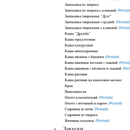
Запеканка из творога
Запеканка из творога с клюквой
(Резерв
Запеканка творожная "Дуэт"
Запеканка творожная с грушей
(Резерв)
Запеканка творожная с клюквой
(Резер
Каша "Дружба"
Каша геркулесовая
Каша кукурузная
Каша многозерновая
Каша овсяная с бананом
(Резерв)
Каша пшенная постная с тыквой
(Резер
Каша пшенная с яблоком и тыквой
(Рез
Каша рисовая
Каша рисовая на кокосовом молоке
Крок
Наполнители
Омлет классический
(Резерв)
Омлет с ветчиной и сыром
(Резерв)
Сырники из печи
(Резерв)
Сырники из творога
Яичница глазунья
(Резерв)
Закуски