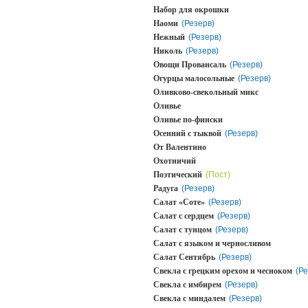
Набор для окрошки
Наоми
(Резерв)
Нежный
(Резерв)
Николь
(Резерв)
Овощи Провансаль
(Резерв)
Огурцы малосольные
(Резерв)
Оливково-свекольный микс
Оливье
Оливье по-фински
Осенний с тыквой
(Резерв)
От Валентино
Охотничий
Поэтический
(Пост)
Радуга
(Резерв)
Салат «Соте»
(Резерв)
Салат с сердцем
(Резерв)
Салат с тунцом
(Резерв)
Салат с языком и черносливом
Салат Сентябрь
(Резерв)
Свекла с грецким орехом и чесноком
(Ре
Свекла с имбирем
(Резерв)
Свекла с миндалем
(Резерв)