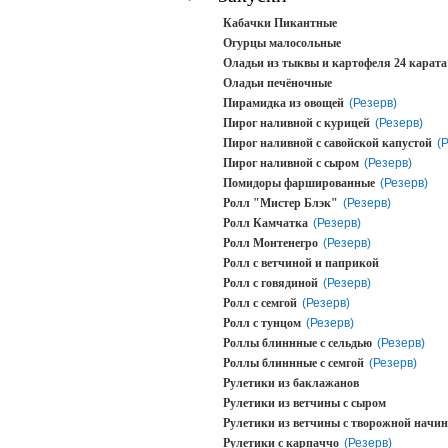
Кабачки Пикантные
Огурцы малосольные
Оладьи из тыквы и картофеля 24 карата
Оладьи печёночные
Пирамидка из овощей
(Резерв)
Пирог наливной с курицей
(Резерв)
Пирог наливной с савойской капустой
(
Пирог наливной с сыром
(Резерв)
Помидоры фаршированные
(Резерв)
Ролл "Мистер Блэк"
(Резерв)
Ролл Камчатка
(Резерв)
Ролл Монтенегро
(Резерв)
Ролл с ветчиной и паприкой
Ролл с говядиной
(Резерв)
Ролл с семгой
(Резерв)
Ролл с тунцом
(Резерв)
Роллы блиннные с сельдью
(Резерв)
Роллы блиннные с семгой
(Резерв)
Рулетики из баклажанов
Рулетики из ветчины с сыром
Рулетики из ветчины с творожной начи
Рулетики с карпаччо
(Резерв)