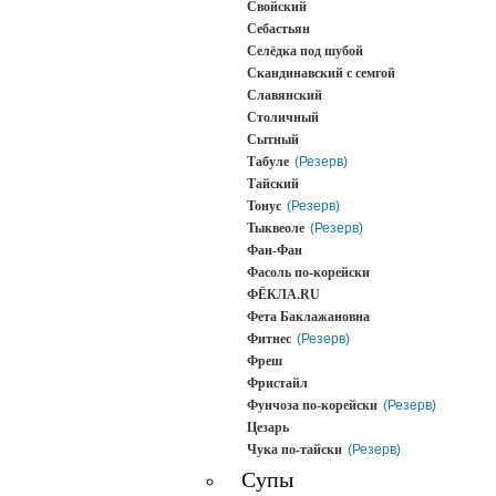
Свойский
Себастьян
Селёдка под шубой
Скандинавский с семгой
Славянский
Столичный
Сытный
Табуле
(Резерв)
Тайский
Тонус
(Резерв)
Тыквеоле
(Резерв)
Фан-Фан
Фасоль по-корейски
ФЁКЛА.RU
Фета Баклажановна
Фитнес
(Резерв)
Фреш
Фристайл
Фунчоза по-корейски
(Резерв)
Цезарь
Чука по-тайски
(Резерв)
Супы