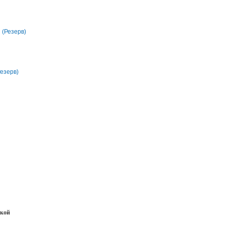
(Резерв)
Резерв)
нкой