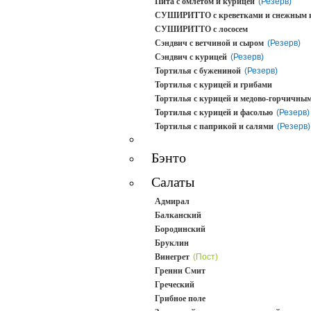
Пита с омлетом и курицей
(Резерв)
СУШИРИТТО с креветками и снежным 
СУШИРИТТО с лососем
Сэндвич с ветчиной и сыром
(Резерв)
Сэндвич с курицей
(Резерв)
Тортилья с бужениной
(Резерв)
Тортилья с курицей и грибами
Тортилья с курицей и медово-горчичным
Тортилья с курицей и фасолью
(Резерв)
Тортилья с паприкой и салями
(Резерв)
Бэнто
Салаты
Адмирал
Балканский
Бородинский
Бруклин
Винегрет
(Пост)
Гренни Смит
Греческий
Грибное поле