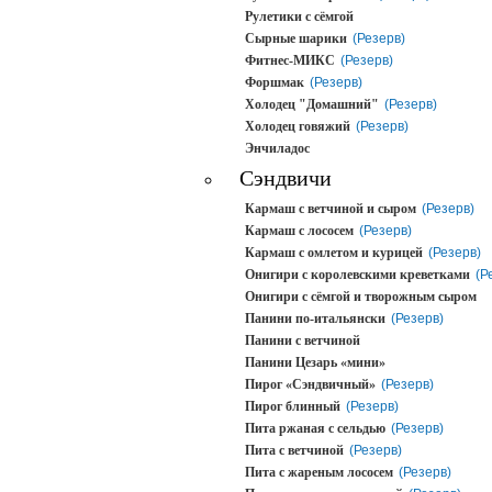
Рулетики с сёмгой
Сырные шарики
(Резерв)
Фитнес-МИКС
(Резерв)
Форшмак
(Резерв)
Холодец "Домашний"
(Резерв)
Холодец говяжий
(Резерв)
Энчиладос
Сэндвичи
Кармаш с ветчиной и сыром
(Резерв)
Кармаш с лососем
(Резерв)
Кармаш с омлетом и курицей
(Резерв)
Онигири с королевскими креветками
(Р
Онигири с сёмгой и творожным сыром
Панини по-итальянски
(Резерв)
Панини с ветчиной
Панини Цезарь «мини»
Пирог «Сэндвичный»
(Резерв)
Пирог блинный
(Резерв)
Пита ржаная с сельдью
(Резерв)
Пита с ветчиной
(Резерв)
Пита с жареным лососем
(Резерв)