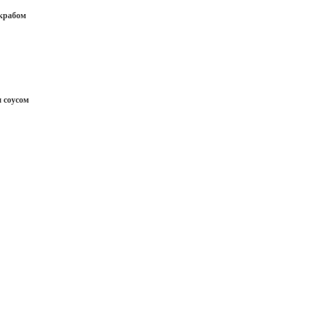
крабом
 соусом