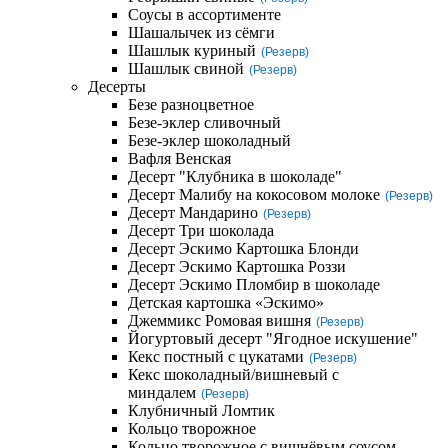
Соусы в ассортименте
Шашалычек из сёмги
Шашлык куриный
(Резерв)
Шашлык свиной
(Резерв)
Десерты
Безе разноцветное
Безе-эклер сливочный
Безе-эклер шоколадный
Вафля Венская
Десерт "Клубника в шоколаде"
Десерт Малибу на кокосовом молоке
(Резерв)
Десерт Мандарино
(Резерв)
Десерт Три шоколада
Десерт Эскимо Картошка Блонди
Десерт Эскимо Картошка Роззи
Десерт Эскимо Пломбир в шоколаде
Детская картошка «Эскимо»
Джеммикс Ромовая вишня
(Резерв)
Йогуртовый десерт "Ягодное искушение"
Кекс постный с цукатами
(Резерв)
Кекс шоколадный/вишневый с
миндалем
(Резерв)
Клубничный Ломтик
Кольцо творожное
Кольцо творожное с вишнёвым соусом