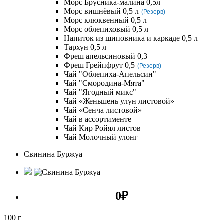
Морс Брусника-малина 0,5л
Морс вишнёвый 0,5 л
(Резерв)
Морс клюквенный 0,5 л
Морс облепиховый 0,5 л
Напиток из шиповника и каркаде 0,5 л
Тархун 0,5 л
Фреш апельсиновый 0,3
Фреш Грейпфрут 0,5
(Резерв)
Чай "Облепиха-Апельсин"
Чай "Смородина-Мята"
Чай "Ягодный микс"
Чай «Женьшень улун листовой»
Чай «Сенча листовой»
Чай в ассортименте
Чай Кир Ройял листов
Чай Молочный улонг
Свинина Буржуа
0
₽
100 г