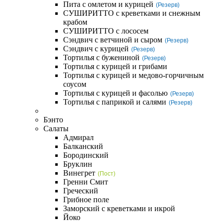
Пита с омлетом и курицей
(Резерв)
СУШИРИТТО с креветками и снежным
крабом
СУШИРИТТО с лососем
Сэндвич с ветчиной и сыром
(Резерв)
Сэндвич с курицей
(Резерв)
Тортилья с бужениной
(Резерв)
Тортилья с курицей и грибами
Тортилья с курицей и медово-горчичным
соусом
Тортилья с курицей и фасолью
(Резерв)
Тортилья с паприкой и салями
(Резерв)
Бэнто
Салаты
Адмирал
Балканский
Бородинский
Бруклин
Винегрет
(Пост)
Гренни Смит
Греческий
Грибное поле
Заморский с креветками и икрой
Йоко