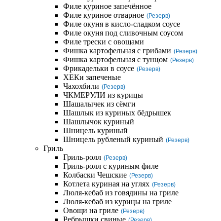
Филе куриное запечённое
Филе куриное отварное
(Резерв)
Филе окуня в кисло-сладком соусе
Филе окуня под сливочным соусом
Филе трески с овощами
Фишка картофельная с грибами
(Резерв)
Фишка картофельная с тунцом
(Резерв)
Фрикадельки в соусе
(Резерв)
ХЕКи запеченые
Чахохбили
(Резерв)
ЧКМЕРУЛИ из курицы
Шашалычек из сёмги
Шашлык из куриных бёдрышек
Шашлычок куриный
Шницель куриный
Шницель рубленый куриный
(Резерв)
Гриль
Гриль-ролл
(Резерв)
Гриль-ролл с куриным филе
Колбаски Чешские
(Резерв)
Котлета куриная на углях
(Резерв)
Люля-кебаб из говядины на гриле
Люля-кебаб из курицы на гриле
Овощи на гриле
(Резерв)
Ребрышки свиные
(Резерв)