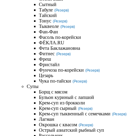
Сытный
Табуле
(Резерв)
Тайский
Тонус
(Резерв)
Тыквеоле
(Резерв)
Фан-Фан
Фасоль по-корейски
ФЁКЛА.RU
Фета Баклажановна
Фитнес
(Резерв)
Фреш
Фристайл
Фунчоза по-корейски
(Резерв)
Цезарь
Чука по-тайски
(Резерв)
Супы
Борщ с мясом
Бульон куриный с лапшой
Крем-суп из брокколи
Крем-суп сырный
(Резерв)
Крем-суп тыквенный с семечками
(Резерв)
Лагман
Окрошка с квасом
(Резерв)
Острый азиатский рыбный суп
Рассольник