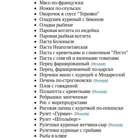
Мясо по-французски
Ножки по-сеульски
Окорочок в соусе "Терияки"
Оладушек куриный с беконом
Оладьи рыбные
Паровая котлета из индейки
Паровая рыбная котлета
Паста Болоньезе
Паста Неаполитанская
Паста с креветками и сливочным "Песто"
Паста с семгой и вялеными томатами
Перец фаршированный
(Резерв)
Перец, фаршированный по-царски
Перчики мини с курицей и Моцареллой
Печень по-строгоновски
(Резерв)
Плов с говядиной
Польпетта с креветками
(Резерв)
Ребрышки запеченные
Рис с морепродуктами
Рисовая лапша с курочкой по-пекински
Рулет «Гурман»
(Резерв)
Рулет «Штольберг»
Рулетики куриные ветчина-сыр
(Резерв)
Рулетики куриные с грибами
Рыба в кляре