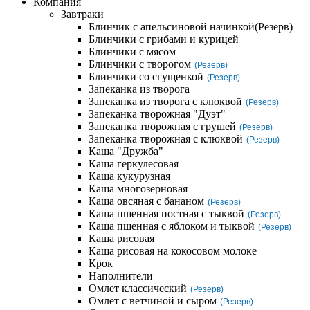
Компания
Завтраки
Блинчик с апельсиновой начинкой
(Резерв)
Блинчики с грибами и курицей
Блинчики с мясом
Блинчики с творогом
(Резерв)
Блинчики со сгущенкой
(Резерв)
Запеканка из творога
Запеканка из творога с клюквой
(Резерв)
Запеканка творожная "Дуэт"
Запеканка творожная с грушей
(Резерв)
Запеканка творожная с клюквой
(Резерв)
Каша "Дружба"
Каша геркулесовая
Каша кукурузная
Каша многозерновая
Каша овсяная с бананом
(Резерв)
Каша пшенная постная с тыквой
(Резерв)
Каша пшенная с яблоком и тыквой
(Резерв)
Каша рисовая
Каша рисовая на кокосовом молоке
Крок
Наполнители
Омлет классический
(Резерв)
Омлет с ветчиной и сыром
(Резерв)