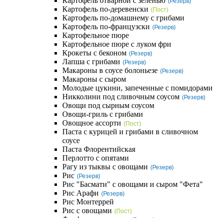
Картофель отварной с зеленью
(Резерв)
Картофель по-деревенски
(Пост)
Картофель по-домашнему с грибами
Картофель по-французски
(Резерв)
Картофельное пюре
Картофельное пюре с луком фри
Крокеты с беконом
(Резерв)
Лапша с грибами
(Резерв)
Макароны в соусе болоньезе
(Резерв)
Макароны с сыром
Молодые цукини, запеченные с помидорами
Никколини под сливочным соусом
(Резерв)
Овощи под сырным соусом
Овощи-гриль с грибами
Овощное ассорти
(Пост)
Паста с курицей и грибами в сливочном
соусе
Паста Флорентийская
Перлотто с опятами
Рагу из тыквы с овощами
(Резерв)
Рис
(Резерв)
Рис "Басмати" с овощами и сыром "Фета"
Рис Арафи
(Резерв)
Рис Монтеррей
Рис с овощами
(Пост)