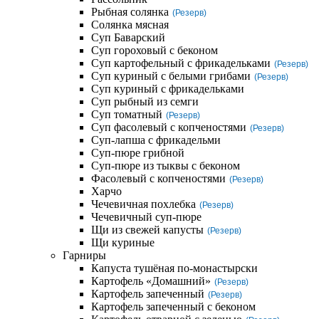
Рыбная солянка
(Резерв)
Солянка мясная
Суп Баварский
Суп гороховый с беконом
Суп картофельный с фрикадельками
(Резерв)
Суп куриный с белыми грибами
(Резерв)
Суп куриный с фрикадельками
Суп рыбный из семги
Суп томатный
(Резерв)
Суп фасолевый с копченостями
(Резерв)
Суп-лапша с фрикадельми
Суп-пюре грибной
Суп-пюре из тыквы с беконом
Фасолевый с копченостями
(Резерв)
Харчо
Чечевичная похлебка
(Резерв)
Чечевичный суп-пюре
Щи из свежей капусты
(Резерв)
Щи куриные
Гарниры
Капуста тушёная по-монастырски
Картофель «Домашний»
(Резерв)
Картофель запеченный
(Резерв)
Картофель запеченный с беконом