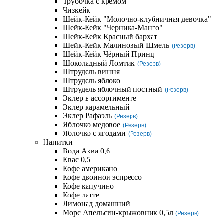
Трубочка с кремом
Чизкейк
Шейк-Кейк "Молочно-клубничная девочка"
Шейк-Кейк "Черника-Манго"
Шейк-Кейк Красный бархат
Шейк-Кейк Малиновый Шмель
(Резерв)
Шейк-Кейк Чёрный Принц
Шоколадный Ломтик
(Резерв)
Штрудель вишня
Штрудель яблоко
Штрудель яблочный постный
(Резерв)
Эклер в ассортименте
Эклер карамельный
Эклер Рафаэль
(Резерв)
Яблочко медовое
(Резерв)
Яблочко с ягодами
(Резерв)
Напитки
Вода Аква 0,6
Квас 0,5
Кофе американо
Кофе двойной эспрессо
Кофе капучино
Кофе латте
Лимонад домашний
Морс Апельсин-крыжовник 0,5л
(Резерв)