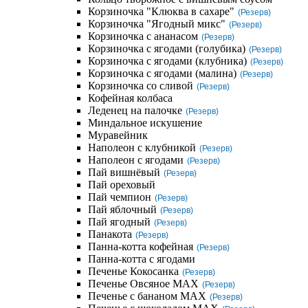
Корзиночка "Клюква в сахаре"
(Резерв)
Корзиночка "Ягодный микс"
(Резерв)
Корзиночка с ананасом
(Резерв)
Корзиночка с ягодами (голубика)
(Резерв)
Корзиночка с ягодами (клубника)
(Резерв)
Корзиночка с ягодами (малина)
(Резерв)
Корзиночка со сливой
(Резерв)
Кофейная колбаса
Леденец на палочке
(Резерв)
Миндальное искушение
Муравейник
Наполеон с клубникой
(Резерв)
Наполеон с ягодами
(Резерв)
Пай вишнёвый
(Резерв)
Пай ореховый
Пай чемпион
(Резерв)
Пай яблочный
(Резерв)
Пай ягодный
(Резерв)
Панакота
(Резерв)
Панна-котта кофейная
(Резерв)
Панна-котта с ягодами
Печенье Кокосанка
(Резерв)
Печенье Овсяное MAX
(Резерв)
Печенье с бананом MAX
(Резерв)