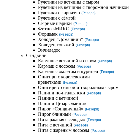
Рулетики из ветчины с сыром
Рулетики из ветчины с творожной начинкой
Рулетики с карпаччо
(Резерв)
Рулетики с сёмгой
Сырные шарики
(Резерв)
Фитнес-МИКС
(Резерв)
Форшмак
(Резерв)
Холодец "Домашний"
(Резерв)
Холодец говяжий
(Резерв)
Энчиладос
Сэндвичи
Кармаш с ветчиной и сыром
(Резерв)
Кармаш с лососем
(Резерв)
Кармаш с омлетом и курицей
(Резерв)
Онигири с королевскими
креветками
(Резерв)
Онигири с сёмгой и творожным сыром
Панини по-итальянски
(Резерв)
Панини с ветчиной
Панини Цезарь «мини»
Пирог «Сэндвичный»
(Резерв)
Пирог блинный
(Резерв)
Пита ржаная с сельдью
(Резерв)
Пита с ветчиной
(Резерв)
Пита с жареным лососем
(Резерв)