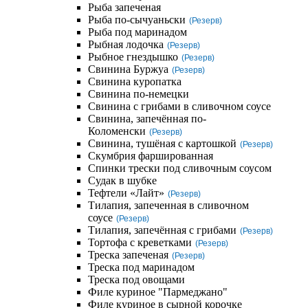
Рыба запеченая
Рыба по-сычуаньски
(Резерв)
Рыба под маринадом
Рыбная лодочка
(Резерв)
Рыбное гнездышко
(Резерв)
Свинина Буржуа
(Резерв)
Свинина куропатка
Свинина по-немецки
Свинина с грибами в сливочном соусе
Свинина, запечённая по-
Коломенски
(Резерв)
Свинина, тушёная с картошкой
(Резерв)
Скумбрия фаршированная
Спинки трески под сливочным соусом
Судак в шубке
Тефтели «Лайт»
(Резерв)
Тилапия, запеченная в сливочном
соусе
(Резерв)
Тилапия, запечённая с грибами
(Резерв)
Тортофа с креветками
(Резерв)
Треска запеченая
(Резерв)
Треска под маринадом
Треска под овощами
Филе куриное "Пармеджано"
Филе куриное в сырной корочке