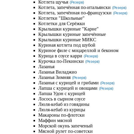
Котлета щучья
(Резерв)
Котлета, запечённая по-итальянски
(Резерв)
Котлета, запечённая по-французски
(Резерв)
Котлетки "Школьные"
Котлетки для Серёжки
Крылышки куриные "Карне"
Крылышки куриные запечённые
Крылышки куриные МИКС
Куриная котлета под шубой
Куриное филе с моцареллой и беконом
Курица в соусе карри
(Резерв)
Курочка по-Пекински
(Резерв)
Лазанья
Лазанья Виладжио
Лазанья Зимняя
(Резерв)
Лазанья с курицей и грибами
(Резерв)
Лапша с курицей и овощами
(Резерв)
Лапша Удон с курицей
Лосось в сырном соусе
Люля-кебаб из говядины
Люля-кебаб из курицы
Макароны по-флотски
Маффин мясной
Морской окунь запеченый
Мясной рулет по-советски