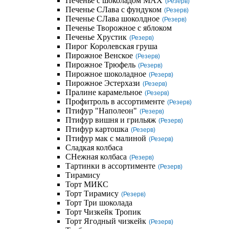
Печенье с шоколадом MAX
(Резерв)
Печенье СЛава с фундуком
(Резерв)
Печенье СЛава шоколдное
(Резерв)
Печенье Творожное с яблоком
Печенье Хрустик
(Резерв)
Пирог Королевская груша
Пирожное Венское
(Резерв)
Пирожное Трюфель
(Резерв)
Пирожное шоколадное
(Резерв)
Пирожное Эстерхази
(Резерв)
Пралине карамельное
(Резерв)
Профитроль в ассортименте
(Резерв)
Птифур "Наполеон"
(Резерв)
Птифур вишня и грильяж
(Резерв)
Птифур картошка
(Резерв)
Птифур мак с малиной
(Резерв)
Сладкая колбаса
СНежная колбаса
(Резерв)
Тартинки в ассортименте
(Резерв)
Тирамису
Торт МИКС
Торт Тирамису
(Резерв)
Торт Три шоколада
Торт Чизкейк Тропик
Торт Ягодный чизкейк
(Резерв)