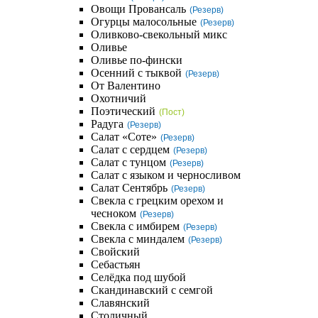
Овощи Провансаль
(Резерв)
Огурцы малосольные
(Резерв)
Оливково-свекольный микс
Оливье
Оливье по-фински
Осенний с тыквой
(Резерв)
От Валентино
Охотничий
Поэтический
(Пост)
Радуга
(Резерв)
Салат «Соте»
(Резерв)
Салат с сердцем
(Резерв)
Салат с тунцом
(Резерв)
Салат с языком и черносливом
Салат Сентябрь
(Резерв)
Свекла с грецким орехом и
чесноком
(Резерв)
Свекла с имбирем
(Резерв)
Свекла с миндалем
(Резерв)
Свойский
Себастьян
Селёдка под шубой
Скандинавский с семгой
Славянский
Столичный