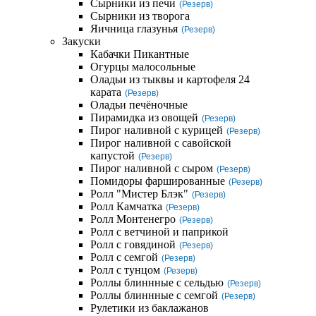
Сырники из печи
(Резерв)
Сырники из творога
Яичница глазунья
(Резерв)
Закуски
Кабачки Пикантные
Огурцы малосольные
Оладьи из тыквы и картофеля 24
карата
(Резерв)
Оладьи печёночные
Пирамидка из овощей
(Резерв)
Пирог наливной с курицей
(Резерв)
Пирог наливной с савойской
капустой
(Резерв)
Пирог наливной с сыром
(Резерв)
Помидоры фаршированные
(Резерв)
Ролл "Мистер Блэк"
(Резерв)
Ролл Камчатка
(Резерв)
Ролл Монтенегро
(Резерв)
Ролл с ветчиной и паприкой
Ролл с говядиной
(Резерв)
Ролл с семгой
(Резерв)
Ролл с тунцом
(Резерв)
Роллы блиннные с сельдью
(Резерв)
Роллы блиннные с семгой
(Резерв)
Рулетики из баклажанов