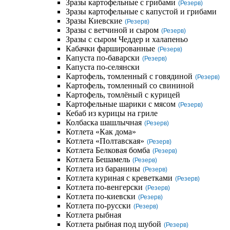
Зразы картофельные с грибами
(Резерв)
Зразы картофельные с капустой и грибами
Зразы Киевские
(Резерв)
Зразы с ветчиной и сыром
(Резерв)
Зразы с сыром Чеддер и халапеньо
Кабачки фаршированные
(Резерв)
Капуста по-баварски
(Резерв)
Капуста по-селянски
Картофель, томленный с говядиной
(Резерв)
Картофель, томленный со свининой
Картофель, томлёный с курицей
Картофельные шарики с мясом
(Резерв)
Кебаб из курицы на гриле
Колбаска шашлычная
(Резерв)
Котлета «Как дома»
Котлета «Полтавская»
(Резерв)
Котлета Белковая бомба
(Резерв)
Котлета Бешамель
(Резерв)
Котлета из баранины
(Резерв)
Котлета куриная с креветками
(Резерв)
Котлета по-венгерски
(Резерв)
Котлета по-киевски
(Резерв)
Котлета по-русски
(Резерв)
Котлета рыбная
Котлета рыбная под шубой
(Резерв)