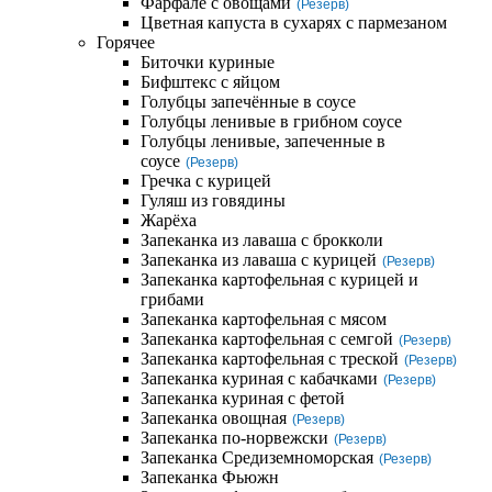
Фарфале с овощами
(Резерв)
Цветная капуста в сухарях с пармезаном
Горячее
Биточки куриные
Бифштекс с яйцом
Голубцы запечённые в соусе
Голубцы ленивые в грибном соусе
Голубцы ленивые, запеченные в
соусе
(Резерв)
Гречка с курицей
Гуляш из говядины
Жарёха
Запеканка из лаваша с брокколи
Запеканка из лаваша с курицей
(Резерв)
Запеканка картофельная с курицей и
грибами
Запеканка картофельная с мясом
Запеканка картофельная с семгой
(Резерв)
Запеканка картофельная с треской
(Резерв)
Запеканка куриная с кабачками
(Резерв)
Запеканка куриная с фетой
Запеканка овощная
(Резерв)
Запеканка по-норвежски
(Резерв)
Запеканка Средиземноморская
(Резерв)
Запеканка Фьюжн