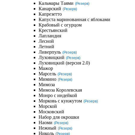
Кальмары Таями
(Резерв)
Канарский
(Резерв)
Капрезетто
Капуста маринованная с яблоками
Крабовый с огурцом
Крестьянский
Лапландия
Лесной
Летний
Ливерпуль
(Резерв)
Луховицкий
(Резерв)
Луховицкий (версия 2.0)
Мажор
Марсель
(Резерв)
Мимино
(Резерв)
Мимоза
Мимоза Королевская
Монро с индейкой
Морковь с кунжутом
(Резерв)
Морской
Московский
Набор для окрошки
Наоми
(Резерв)
Нежный
(Резерв)
Николь
(Резерв)