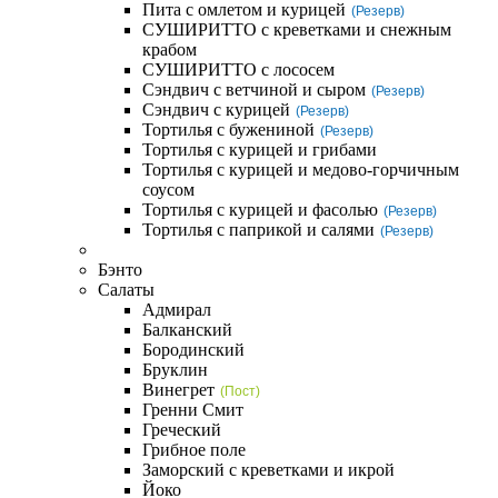
Пита с омлетом и курицей
(Резерв)
СУШИРИТТО с креветками и снежным
крабом
СУШИРИТТО с лососем
Сэндвич с ветчиной и сыром
(Резерв)
Сэндвич с курицей
(Резерв)
Тортилья с бужениной
(Резерв)
Тортилья с курицей и грибами
Тортилья с курицей и медово-горчичным
соусом
Тортилья с курицей и фасолью
(Резерв)
Тортилья с паприкой и салями
(Резерв)
Бэнто
Салаты
Адмирал
Балканский
Бородинский
Бруклин
Винегрет
(Пост)
Гренни Смит
Греческий
Грибное поле
Заморский с креветками и икрой
Йоко