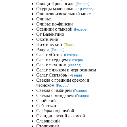
Овощи Провансаль
(Резерв)
Огурцы малосольные
(Резерв)
Оливково-свекольный микс
Оливье
Оливье по-фински
Осенний с тыквой
(Резерв)
От Валентино
Охотничий
Поэтический
(Пост)
Радуга
(Резерв)
Салат «Соте»
(Резерв)
Салат с сердцем
(Резерв)
Салат с тунцом
(Резерв)
Салат с языком и черносливом
Салат Сентябрь
(Резерв)
Свекла с грецким орехом и
чесноком
(Резерв)
Свекла с имбирем
(Резерв)
Свекла с миндалем
(Резерв)
Свойский
Себастьян
Селёдка под шубой
Скандинавский с семгой
Славянский
Столичный