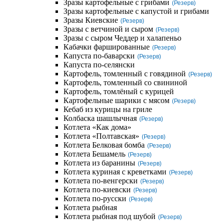
Зразы картофельные с грибами
(Резерв)
Зразы картофельные с капустой и грибами
Зразы Киевские
(Резерв)
Зразы с ветчиной и сыром
(Резерв)
Зразы с сыром Чеддер и халапеньо
Кабачки фаршированные
(Резерв)
Капуста по-баварски
(Резерв)
Капуста по-селянски
Картофель, томленный с говядиной
(Резерв)
Картофель, томленный со свининой
Картофель, томлёный с курицей
Картофельные шарики с мясом
(Резерв)
Кебаб из курицы на гриле
Колбаска шашлычная
(Резерв)
Котлета «Как дома»
Котлета «Полтавская»
(Резерв)
Котлета Белковая бомба
(Резерв)
Котлета Бешамель
(Резерв)
Котлета из баранины
(Резерв)
Котлета куриная с креветками
(Резерв)
Котлета по-венгерски
(Резерв)
Котлета по-киевски
(Резерв)
Котлета по-русски
(Резерв)
Котлета рыбная
Котлета рыбная под шубой
(Резерв)