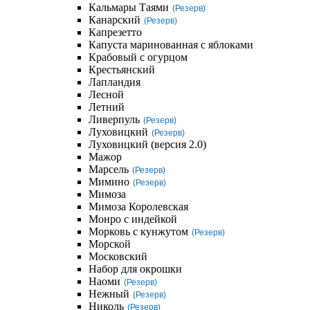
Кальмары Таями
(Резерв)
Канарский
(Резерв)
Капрезетто
Капуста маринованная с яблоками
Крабовый с огурцом
Крестьянский
Лапландия
Лесной
Летний
Ливерпуль
(Резерв)
Луховицкий
(Резерв)
Луховицкий (версия 2.0)
Мажор
Марсель
(Резерв)
Мимино
(Резерв)
Мимоза
Мимоза Королевская
Монро с индейкой
Морковь с кунжутом
(Резерв)
Морской
Московский
Набор для окрошки
Наоми
(Резерв)
Нежный
(Резерв)
Николь
(Резерв)