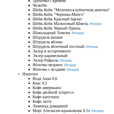
Трубочка с кремом
Чизкейк
Шейк-Кейк "Молочно-клубничная девочка"
Шейк-Кейк "Черника-Манго"
Шейк-Кейк Красный бархат
Шейк-Кейк Малиновый Шмель
(Резерв)
Шейк-Кейк Чёрный Принц
Шоколадный Ломтик
(Резерв)
Штрудель вишня
Штрудель яблоко
Штрудель яблочный постный
(Резерв)
Эклер в ассортименте
Эклер карамельный
Эклер Рафаэль
(Резерв)
Яблочко медовое
(Резерв)
Яблочко с ягодами
(Резерв)
Напитки
Вода Аква 0,6
Квас 0,5
Кофе американо
Кофе двойной эспрессо
Кофе капучино
Кофе латте
Лимонад домашний
Морс Апельсин-крыжовник 0,5л
(Резерв)