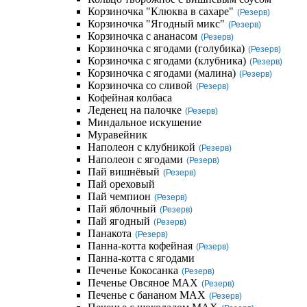
Корзиночка "Клюква в сахаре"
(Резерв)
Корзиночка "Ягодный микс"
(Резерв)
Корзиночка с ананасом
(Резерв)
Корзиночка с ягодами (голубика)
(Резерв)
Корзиночка с ягодами (клубника)
(Резерв)
Корзиночка с ягодами (малина)
(Резерв)
Корзиночка со сливой
(Резерв)
Кофейная колбаса
Леденец на палочке
(Резерв)
Миндальное искушение
Муравейник
Наполеон с клубникой
(Резерв)
Наполеон с ягодами
(Резерв)
Пай вишнёвый
(Резерв)
Пай ореховый
Пай чемпион
(Резерв)
Пай яблочный
(Резерв)
Пай ягодный
(Резерв)
Панакота
(Резерв)
Панна-котта кофейная
(Резерв)
Панна-котта с ягодами
Печенье Кокосанка
(Резерв)
Печенье Овсяное MAX
(Резерв)
Печенье с бананом MAX
(Резерв)