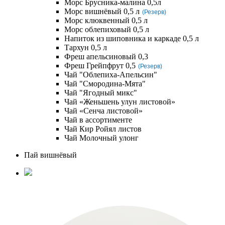
Морс Брусника-малина 0,5л
Морс вишнёвый 0,5 л
(Резерв)
Морс клюквенный 0,5 л
Морс облепиховый 0,5 л
Напиток из шиповника и каркаде 0,5 л
Тархун 0,5 л
Фреш апельсиновый 0,3
Фреш Грейпфрут 0,5
(Резерв)
Чай "Облепиха-Апельсин"
Чай "Смородина-Мята"
Чай "Ягодный микс"
Чай «Женьшень улун листовой»
Чай «Сенча листовой»
Чай в ассортименте
Чай Кир Ройял листов
Чай Молочный улонг
Пай вишнёвый