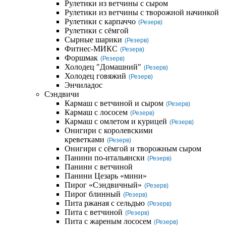
Рулетики из ветчины с сыром
Рулетики из ветчины с творожной начинкой
Рулетики с карпаччо
(Резерв)
Рулетики с сёмгой
Сырные шарики
(Резерв)
Фитнес-МИКС
(Резерв)
Форшмак
(Резерв)
Холодец "Домашний"
(Резерв)
Холодец говяжий
(Резерв)
Энчиладос
Сэндвичи
Кармаш с ветчиной и сыром
(Резерв)
Кармаш с лососем
(Резерв)
Кармаш с омлетом и курицей
(Резерв)
Онигири с королевскими
креветками
(Резерв)
Онигири с сёмгой и творожным сыром
Панини по-итальянски
(Резерв)
Панини с ветчиной
Панини Цезарь «мини»
Пирог «Сэндвичный»
(Резерв)
Пирог блинный
(Резерв)
Пита ржаная с сельдью
(Резерв)
Пита с ветчиной
(Резерв)
Пита с жареным лососем
(Резерв)