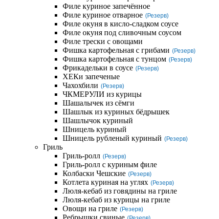
Филе куриное запечённое
Филе куриное отварное
(Резерв)
Филе окуня в кисло-сладком соусе
Филе окуня под сливочным соусом
Филе трески с овощами
Фишка картофельная с грибами
(Резерв)
Фишка картофельная с тунцом
(Резерв)
Фрикадельки в соусе
(Резерв)
ХЕКи запеченые
Чахохбили
(Резерв)
ЧКМЕРУЛИ из курицы
Шашалычек из сёмги
Шашлык из куриных бёдрышек
Шашлычок куриный
Шницель куриный
Шницель рубленый куриный
(Резерв)
Гриль
Гриль-ролл
(Резерв)
Гриль-ролл с куриным филе
Колбаски Чешские
(Резерв)
Котлета куриная на углях
(Резерв)
Люля-кебаб из говядины на гриле
Люля-кебаб из курицы на гриле
Овощи на гриле
(Резерв)
Ребрышки свиные
(Резерв)