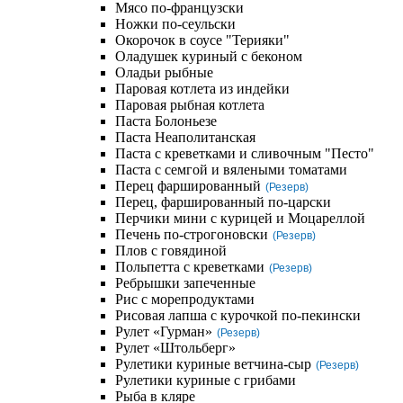
Мясо по-французски
Ножки по-сеульски
Окорочок в соусе "Терияки"
Оладушек куриный с беконом
Оладьи рыбные
Паровая котлета из индейки
Паровая рыбная котлета
Паста Болоньезе
Паста Неаполитанская
Паста с креветками и сливочным "Песто"
Паста с семгой и вялеными томатами
Перец фаршированный
(Резерв)
Перец, фаршированный по-царски
Перчики мини с курицей и Моцареллой
Печень по-строгоновски
(Резерв)
Плов с говядиной
Польпетта с креветками
(Резерв)
Ребрышки запеченные
Рис с морепродуктами
Рисовая лапша с курочкой по-пекински
Рулет «Гурман»
(Резерв)
Рулет «Штольберг»
Рулетики куриные ветчина-сыр
(Резерв)
Рулетики куриные с грибами
Рыба в кляре