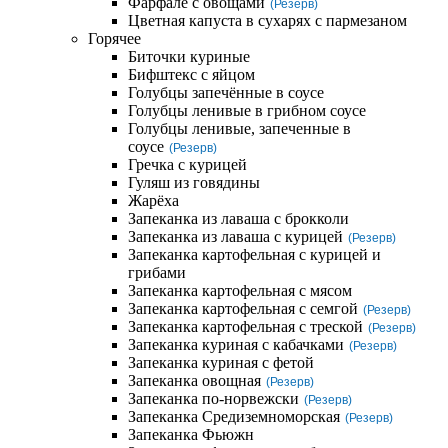
Фарфале с овощами
(Резерв)
Цветная капуста в сухарях с пармезаном
Горячее
Биточки куриные
Бифштекс с яйцом
Голубцы запечённые в соусе
Голубцы ленивые в грибном соусе
Голубцы ленивые, запеченные в
соусе
(Резерв)
Гречка с курицей
Гуляш из говядины
Жарёха
Запеканка из лаваша с брокколи
Запеканка из лаваша с курицей
(Резерв)
Запеканка картофельная с курицей и
грибами
Запеканка картофельная с мясом
Запеканка картофельная с семгой
(Резерв)
Запеканка картофельная с треской
(Резерв)
Запеканка куриная с кабачками
(Резерв)
Запеканка куриная с фетой
Запеканка овощная
(Резерв)
Запеканка по-норвежски
(Резерв)
Запеканка Средиземноморская
(Резерв)
Запеканка Фьюжн