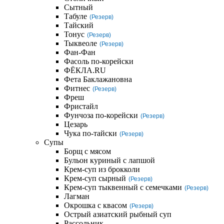
Сытный
Табуле
(Резерв)
Тайский
Тонус
(Резерв)
Тыквеоле
(Резерв)
Фан-Фан
Фасоль по-корейски
ФЁКЛА.RU
Фета Баклажановна
Фитнес
(Резерв)
Фреш
Фристайл
Фунчоза по-корейски
(Резерв)
Цезарь
Чука по-тайски
(Резерв)
Супы
Борщ с мясом
Бульон куриный с лапшой
Крем-суп из брокколи
Крем-суп сырный
(Резерв)
Крем-суп тыквенный с семечками
(Резерв)
Лагман
Окрошка с квасом
(Резерв)
Острый азиатский рыбный суп
Рассольник