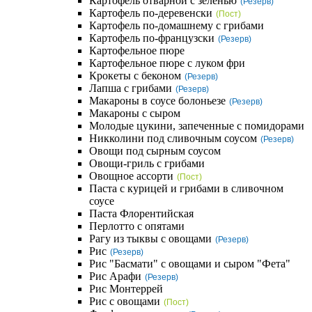
Картофель отварной с зеленью
(Резерв)
Картофель по-деревенски
(Пост)
Картофель по-домашнему с грибами
Картофель по-французски
(Резерв)
Картофельное пюре
Картофельное пюре с луком фри
Крокеты с беконом
(Резерв)
Лапша с грибами
(Резерв)
Макароны в соусе болоньезе
(Резерв)
Макароны с сыром
Молодые цукини, запеченные с помидорами
Никколини под сливочным соусом
(Резерв)
Овощи под сырным соусом
Овощи-гриль с грибами
Овощное ассорти
(Пост)
Паста с курицей и грибами в сливочном
соусе
Паста Флорентийская
Перлотто с опятами
Рагу из тыквы с овощами
(Резерв)
Рис
(Резерв)
Рис "Басмати" с овощами и сыром "Фета"
Рис Арафи
(Резерв)
Рис Монтеррей
Рис с овощами
(Пост)