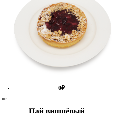
0
₽
шт.
Пай вишнёвый