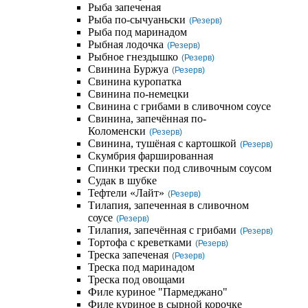
Рыба запеченая
Рыба по-сычуаньски
(Резерв)
Рыба под маринадом
Рыбная лодочка
(Резерв)
Рыбное гнездышко
(Резерв)
Свинина Буржуа
(Резерв)
Свинина куропатка
Свинина по-немецки
Свинина с грибами в сливочном соусе
Свинина, запечённая по-
Коломенски
(Резерв)
Свинина, тушёная с картошкой
(Резерв)
Скумбрия фаршированная
Спинки трески под сливочным соусом
Судак в шубке
Тефтели «Лайт»
(Резерв)
Тилапия, запеченная в сливочном
соусе
(Резерв)
Тилапия, запечённая с грибами
(Резерв)
Тортофа с креветками
(Резерв)
Треска запеченая
(Резерв)
Треска под маринадом
Треска под овощами
Филе куриное "Пармеджано"
Филе куриное в сырной корочке