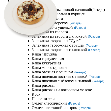
Компания
Завтраки
Блинчик с апельсиновой начинкой
(Резерв)
Блинчики с грибами и курицей
Блинчики с мясом
Блинчики с творогом
(Резерв)
Блинчики со сгущенкой
(Резерв)
Запеканка из творога
Запеканка из творога с клюквой
(Резерв)
Запеканка творожная "Дуэт"
Запеканка творожная с грушей
(Резерв)
Запеканка творожная с клюквой
(Резерв)
Каша "Дружба"
Каша геркулесовая
Каша кукурузная
Каша многозерновая
Каша овсяная с бананом
(Резерв)
Каша пшенная постная с тыквой
(Резерв)
Каша пшенная с яблоком и тыквой
(Резерв)
Каша рисовая
Каша рисовая на кокосовом молоке
Крок
Наполнители
Омлет классический
(Резерв)
Омлет с ветчиной и сыром
(Резерв)