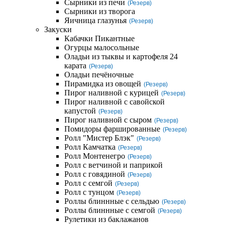
Сырники из печи
(Резерв)
Сырники из творога
Яичница глазунья
(Резерв)
Закуски
Кабачки Пикантные
Огурцы малосольные
Оладьи из тыквы и картофеля 24
карата
(Резерв)
Оладьи печёночные
Пирамидка из овощей
(Резерв)
Пирог наливной с курицей
(Резерв)
Пирог наливной с савойской
капустой
(Резерв)
Пирог наливной с сыром
(Резерв)
Помидоры фаршированные
(Резерв)
Ролл "Мистер Блэк"
(Резерв)
Ролл Камчатка
(Резерв)
Ролл Монтенегро
(Резерв)
Ролл с ветчиной и паприкой
Ролл с говядиной
(Резерв)
Ролл с семгой
(Резерв)
Ролл с тунцом
(Резерв)
Роллы блиннные с сельдью
(Резерв)
Роллы блиннные с семгой
(Резерв)
Рулетики из баклажанов