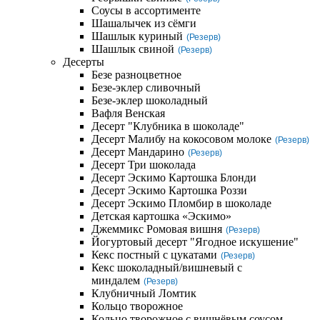
Соусы в ассортименте
Шашалычек из сёмги
Шашлык куриный
(Резерв)
Шашлык свиной
(Резерв)
Десерты
Безе разноцветное
Безе-эклер сливочный
Безе-эклер шоколадный
Вафля Венская
Десерт "Клубника в шоколаде"
Десерт Малибу на кокосовом молоке
(Резерв)
Десерт Мандарино
(Резерв)
Десерт Три шоколада
Десерт Эскимо Картошка Блонди
Десерт Эскимо Картошка Роззи
Десерт Эскимо Пломбир в шоколаде
Детская картошка «Эскимо»
Джеммикс Ромовая вишня
(Резерв)
Йогуртовый десерт "Ягодное искушение"
Кекс постный с цукатами
(Резерв)
Кекс шоколадный/вишневый с
миндалем
(Резерв)
Клубничный Ломтик
Кольцо творожное
Кольцо творожное с вишнёвым соусом