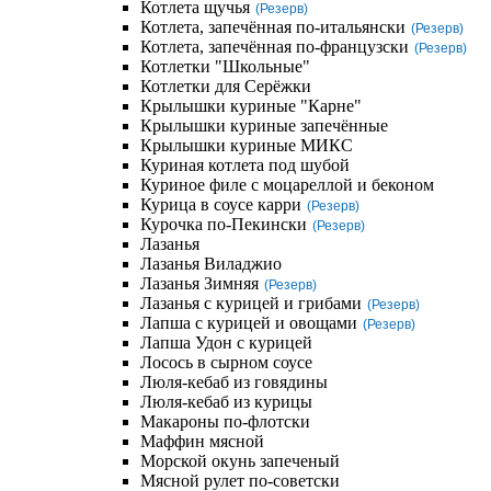
Котлета щучья
(Резерв)
Котлета, запечённая по-итальянски
(Резерв)
Котлета, запечённая по-французски
(Резерв)
Котлетки "Школьные"
Котлетки для Серёжки
Крылышки куриные "Карне"
Крылышки куриные запечённые
Крылышки куриные МИКС
Куриная котлета под шубой
Куриное филе с моцареллой и беконом
Курица в соусе карри
(Резерв)
Курочка по-Пекински
(Резерв)
Лазанья
Лазанья Виладжио
Лазанья Зимняя
(Резерв)
Лазанья с курицей и грибами
(Резерв)
Лапша с курицей и овощами
(Резерв)
Лапша Удон с курицей
Лосось в сырном соусе
Люля-кебаб из говядины
Люля-кебаб из курицы
Макароны по-флотски
Маффин мясной
Морской окунь запеченый
Мясной рулет по-советски