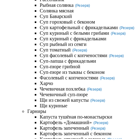
Рыбная солянка
(Резерв)
Солянка мясная
Суп Баварский
Суп гороховый с беконом
Суп картофельный с фрикадельками
(Резерв)
Суп куриный с белыми грибами
(Резерв)
Суп куриный с фрикадельками
Суп рыбный из семги
Суп томатный
(Резерв)
Суп фасолевый с копченостями
(Резерв)
Суп-лапша с фрикадельми
Суп-пюре грибной
Суп-пюре из тыквы с беконом
Фасолевый с копченостями
(Резерв)
Харчо
Чечевичная похлебка
(Резерв)
Чечевичный суп-пюре
Щи из свежей капусты
(Резерв)
Щи куриные
Гарниры
Капуста тушёная по-монастырски
Картофель «Домашний»
(Резерв)
Картофель запеченный
(Резерв)
Картофель запеченный с беконом