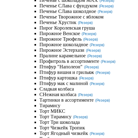
Печенье с шоколадом MAX
(Резерв)
Печенье СЛава с фундуком
(Резерв)
Печенье СЛава шоколдное
(Резерв)
Печенье Творожное с яблоком
Печенье Хрустик
(Резерв)
Пирог Королевская груша
Пирожное Венское
(Резерв)
Пирожное Трюфель
(Резерв)
Пирожное шоколадное
(Резерв)
Пирожное Эстерхази
(Резерв)
Пралине карамельное
(Резерв)
Профитроль в ассортименте
(Резерв)
Птифур "Наполеон"
(Резерв)
Птифур вишня и грильяж
(Резерв)
Птифур картошка
(Резерв)
Птифур мак с малиной
(Резерв)
Сладкая колбаса
СНежная колбаса
(Резерв)
Тартинки в ассортименте
(Резерв)
Тирамису
Торт МИКС
Торт Тирамису
(Резерв)
Торт Три шоколада
Торт Чизкейк Тропик
Торт Ягодный чизкейк
(Резерв)