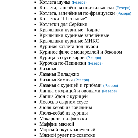
Котлета щучья
(Резерв)
Котлета, запечённая по-итальянски
(Резерв)
Котлета, запечённая по-французски
(Резерв)
Котлетки "Школьные"
Котлетки для Серёжки
Крылышки куриные "Карне"
Крылышки куриные запечённые
Крылышки куриные МИКС
Куриная котлета под шубой
Куриное филе с моцареллой и беконом
Курица в соусе карри
(Резерв)
Курочка по-Пекински
(Резерв)
Лазанья
Лазанья Виладжио
Лазанья Зимняя
(Резерв)
Лазанья с курицей и грибами
(Резерв)
Лапша с курицей и овощами
(Резерв)
Лапша Удон с курицей
Лосось в сырном соусе
Люля-кебаб из говядины
Люля-кебаб из курицы
Макароны по-флотски
Маффин мясной
Морской окунь запеченый
Мясной рулет по-советски