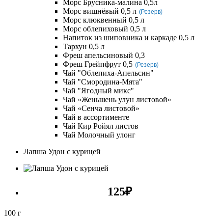
Морс Брусника-малина 0,5л
Морс вишнёвый 0,5 л
(Резерв)
Морс клюквенный 0,5 л
Морс облепиховый 0,5 л
Напиток из шиповника и каркаде 0,5 л
Тархун 0,5 л
Фреш апельсиновый 0,3
Фреш Грейпфрут 0,5
(Резерв)
Чай "Облепиха-Апельсин"
Чай "Смородина-Мята"
Чай "Ягодный микс"
Чай «Женьшень улун листовой»
Чай «Сенча листовой»
Чай в ассортименте
Чай Кир Ройял листов
Чай Молочный улонг
Лапша Удон с курицей
125
₽
100 г