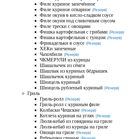
Филе куриное запечённое
Филе куриное отварное
(Резерв)
Филе окуня в кисло-сладком соусе
Филе окуня под сливочным соусом
Филе трески с овощами
Фишка картофельная с грибами
(Резерв)
Фишка картофельная с тунцом
(Резерв)
Фрикадельки в соусе
(Резерв)
ХЕКи запеченые
Чахохбили
(Резерв)
ЧКМЕРУЛИ из курицы
Шашалычек из сёмги
Шашлык из куриных бёдрышек
Шашлычок куриный
Шницель куриный
Шницель рубленый куриный
(Резерв)
Гриль
Гриль-ролл
(Резерв)
Гриль-ролл с куриным филе
Колбаски Чешские
(Резерв)
Котлета куриная на углях
(Резерв)
Люля-кебаб из говядины на гриле
Люля-кебаб из курицы на гриле
Овощи на гриле
(Резерв)
Ребрышки свиные
(Резерв)