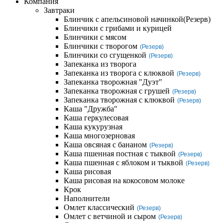
Компания
Завтраки
Блинчик с апельсиновой начинкой
(Резерв)
Блинчики с грибами и курицей
Блинчики с мясом
Блинчики с творогом
(Резерв)
Блинчики со сгущенкой
(Резерв)
Запеканка из творога
Запеканка из творога с клюквой
(Резерв)
Запеканка творожная "Дуэт"
Запеканка творожная с грушей
(Резерв)
Запеканка творожная с клюквой
(Резерв)
Каша "Дружба"
Каша геркулесовая
Каша кукурузная
Каша многозерновая
Каша овсяная с бананом
(Резерв)
Каша пшенная постная с тыквой
(Резерв)
Каша пшенная с яблоком и тыквой
(Резерв)
Каша рисовая
Каша рисовая на кокосовом молоке
Крок
Наполнители
Омлет классический
(Резерв)
Омлет с ветчиной и сыром
(Резерв)