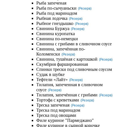
Рыба запеченая
Рыба по-сычуаньски
(Резерв)
Рыба под маринадом
Рыбная лодочка
(Резерв)
Рыбное гнездышко
(Резерв)
Свинина Буржуа
(Резерв)
Свинина куропатка
Свинина по-немецки
Свинина с грибами в сливочном соусе
Свинина, запечённая по-
Коломенски
(Резерв)
Свинина, тушёная с картошкой
(Резерв)
Скумбрия фаршированная
Спинки трески под сливочным соусом
Судак в шубке
Тефтели «Лайт»
(Резерв)
Тилапия, запеченная в сливочном
соусе
(Резерв)
Тилапия, запечённая с грибами
(Резерв)
Тортофа с креветками
(Резерв)
Треска запеченая
(Резерв)
Треска под маринадом
Треска под овощами
Филе куриное "Пармеджано"
Филе куриное в сырной корочке