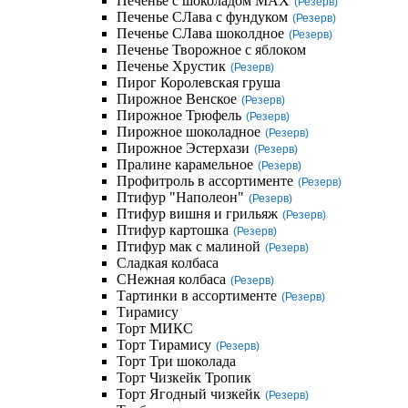
Печенье с шоколадом MAX
(Резерв)
Печенье СЛава с фундуком
(Резерв)
Печенье СЛава шоколдное
(Резерв)
Печенье Творожное с яблоком
Печенье Хрустик
(Резерв)
Пирог Королевская груша
Пирожное Венское
(Резерв)
Пирожное Трюфель
(Резерв)
Пирожное шоколадное
(Резерв)
Пирожное Эстерхази
(Резерв)
Пралине карамельное
(Резерв)
Профитроль в ассортименте
(Резерв)
Птифур "Наполеон"
(Резерв)
Птифур вишня и грильяж
(Резерв)
Птифур картошка
(Резерв)
Птифур мак с малиной
(Резерв)
Сладкая колбаса
СНежная колбаса
(Резерв)
Тартинки в ассортименте
(Резерв)
Тирамису
Торт МИКС
Торт Тирамису
(Резерв)
Торт Три шоколада
Торт Чизкейк Тропик
Торт Ягодный чизкейк
(Резерв)