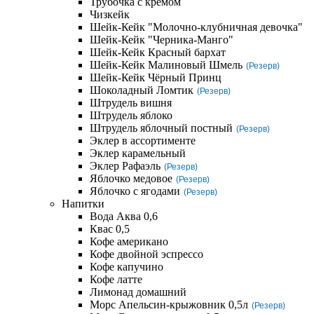
Трубочка с кремом
Чизкейк
Шейк-Кейк "Молочно-клубничная девочка"
Шейк-Кейк "Черника-Манго"
Шейк-Кейк Красный бархат
Шейк-Кейк Малиновый Шмель
(Резерв)
Шейк-Кейк Чёрный Принц
Шоколадный Ломтик
(Резерв)
Штрудель вишня
Штрудель яблоко
Штрудель яблочный постный
(Резерв)
Эклер в ассортименте
Эклер карамельный
Эклер Рафаэль
(Резерв)
Яблочко медовое
(Резерв)
Яблочко с ягодами
(Резерв)
Напитки
Вода Аква 0,6
Квас 0,5
Кофе американо
Кофе двойной эспрессо
Кофе капучино
Кофе латте
Лимонад домашний
Морс Апельсин-крыжовник 0,5л
(Резерв)