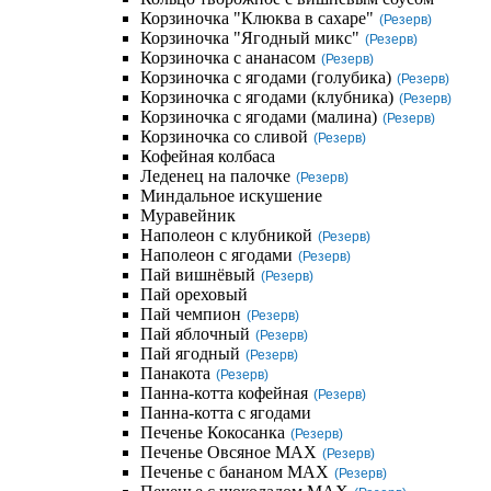
Корзиночка "Клюква в сахаре"
(Резерв)
Корзиночка "Ягодный микс"
(Резерв)
Корзиночка с ананасом
(Резерв)
Корзиночка с ягодами (голубика)
(Резерв)
Корзиночка с ягодами (клубника)
(Резерв)
Корзиночка с ягодами (малина)
(Резерв)
Корзиночка со сливой
(Резерв)
Кофейная колбаса
Леденец на палочке
(Резерв)
Миндальное искушение
Муравейник
Наполеон с клубникой
(Резерв)
Наполеон с ягодами
(Резерв)
Пай вишнёвый
(Резерв)
Пай ореховый
Пай чемпион
(Резерв)
Пай яблочный
(Резерв)
Пай ягодный
(Резерв)
Панакота
(Резерв)
Панна-котта кофейная
(Резерв)
Панна-котта с ягодами
Печенье Кокосанка
(Резерв)
Печенье Овсяное MAX
(Резерв)
Печенье с бананом MAX
(Резерв)