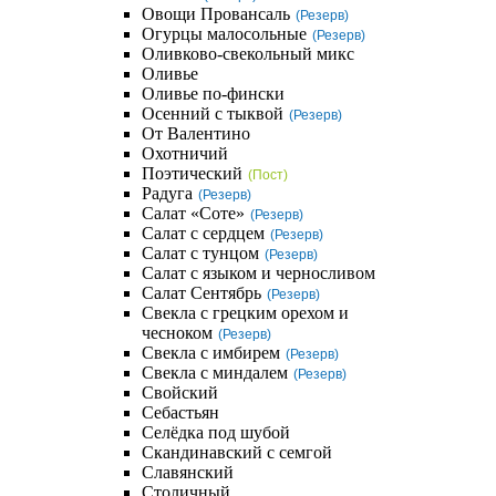
Овощи Провансаль
(Резерв)
Огурцы малосольные
(Резерв)
Оливково-свекольный микс
Оливье
Оливье по-фински
Осенний с тыквой
(Резерв)
От Валентино
Охотничий
Поэтический
(Пост)
Радуга
(Резерв)
Салат «Соте»
(Резерв)
Салат с сердцем
(Резерв)
Салат с тунцом
(Резерв)
Салат с языком и черносливом
Салат Сентябрь
(Резерв)
Свекла с грецким орехом и
чесноком
(Резерв)
Свекла с имбирем
(Резерв)
Свекла с миндалем
(Резерв)
Свойский
Себастьян
Селёдка под шубой
Скандинавский с семгой
Славянский
Столичный