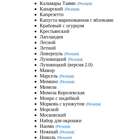
Кальмары Таями
(Резерв)
Канарский
(Резерв)
Капрезетто
Капуста маринованная с яблоками
Крабовый с огурцом
Крестьянский
Лапландия
Лесной
Летний
Ливерпуль
(Резерв)
Луховицкий
(Резерв)
Луховицкий (версия 2.0)
Мажор
Марсель
(Резерв)
Мимино
(Резерв)
Мимоза
Мимоза Королевская
Монро с индейкой
Морковь с кунжутом
(Резерв)
Морской
Московский
Набор для окрошки
Наоми
(Резерв)
Нежный
(Резерв)
Николь
(Резерв)