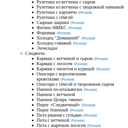
Рулетики из ветчины с сыром
Рулетики из ветчины с творожной начинкой
Рулетики с карпаччо
(Резерв)
Рулетики с сёмгой
Сырные шарики
(Резерв)
Фитнес-МИКС
(Резерв)
Форшмак
(Резерв)
Холодец "Домашний"
(Резерв)
Холодец говяжий
(Резерв)
Энчиладос
Сэндвичи
Кармаш с ветчиной и сыром
(Резерв)
Кармаш с лососем
(Резерв)
Кармаш с омлетом и курицей
(Резерв)
Онигири с королевскими
креветками
(Резерв)
Онигири с сёмгой и творожным сыром
Панини по-итальянски
(Резерв)
Панини с ветчиной
Панини Цезарь «мини»
Пирог «Сэндвичный»
(Резерв)
Пирог блинный
(Резерв)
Пита ржаная с сельдью
(Резерв)
Пита с ветчиной
(Резерв)
Пита с жареным лососем
(Резерв)