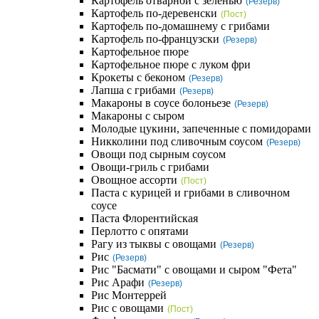
Картофель отварной с зеленью
(Резерв)
Картофель по-деревенски
(Пост)
Картофель по-домашнему с грибами
Картофель по-французски
(Резерв)
Картофельное пюре
Картофельное пюре с луком фри
Крокеты с беконом
(Резерв)
Лапша с грибами
(Резерв)
Макароны в соусе болоньезе
(Резерв)
Макароны с сыром
Молодые цукини, запеченные с помидорами
Никколини под сливочным соусом
(Резерв)
Овощи под сырным соусом
Овощи-гриль с грибами
Овощное ассорти
(Пост)
Паста с курицей и грибами в сливочном
соусе
Паста Флорентийская
Перлотто с опятами
Рагу из тыквы с овощами
(Резерв)
Рис
(Резерв)
Рис "Басмати" с овощами и сыром "Фета"
Рис Арафи
(Резерв)
Рис Монтеррей
Рис с овощами
(Пост)