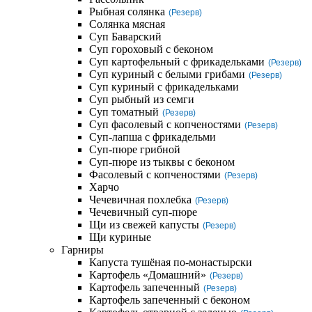
Рыбная солянка
(Резерв)
Солянка мясная
Суп Баварский
Суп гороховый с беконом
Суп картофельный с фрикадельками
(Резерв)
Суп куриный с белыми грибами
(Резерв)
Суп куриный с фрикадельками
Суп рыбный из семги
Суп томатный
(Резерв)
Суп фасолевый с копченостями
(Резерв)
Суп-лапша с фрикадельми
Суп-пюре грибной
Суп-пюре из тыквы с беконом
Фасолевый с копченостями
(Резерв)
Харчо
Чечевичная похлебка
(Резерв)
Чечевичный суп-пюре
Щи из свежей капусты
(Резерв)
Щи куриные
Гарниры
Капуста тушёная по-монастырски
Картофель «Домашний»
(Резерв)
Картофель запеченный
(Резерв)
Картофель запеченный с беконом