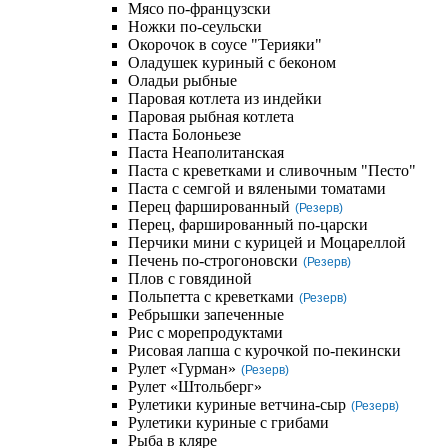
Мясо по-французски
Ножки по-сеульски
Окорочок в соусе "Терияки"
Оладушек куриный с беконом
Оладьи рыбные
Паровая котлета из индейки
Паровая рыбная котлета
Паста Болоньезе
Паста Неаполитанская
Паста с креветками и сливочным "Песто"
Паста с семгой и вялеными томатами
Перец фаршированный
(Резерв)
Перец, фаршированный по-царски
Перчики мини с курицей и Моцареллой
Печень по-строгоновски
(Резерв)
Плов с говядиной
Польпетта с креветками
(Резерв)
Ребрышки запеченные
Рис с морепродуктами
Рисовая лапша с курочкой по-пекински
Рулет «Гурман»
(Резерв)
Рулет «Штольберг»
Рулетики куриные ветчина-сыр
(Резерв)
Рулетики куриные с грибами
Рыба в кляре