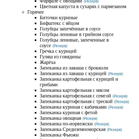
Фарфале с овощами
(Резерв)
Цветная капуста в сухарях с пармезаном
Горячее
Биточки куриные
Бифштекс с яйцом
Голубцы запечённые в соусе
Голубцы ленивые в грибном соусе
Голубцы ленивые, запеченные в
соусе
(Резерв)
Гречка с курицей
Гуляш из говядины
Жарёха
Запеканка из лаваша с брокколи
Запеканка из лаваша с курицей
(Резерв)
Запеканка картофельная с курицей и
грибами
Запеканка картофельная с мясом
Запеканка картофельная с семгой
(Резерв)
Запеканка картофельная с треской
(Резерв)
Запеканка куриная с кабачками
(Резерв)
Запеканка куриная с фетой
Запеканка овощная
(Резерв)
Запеканка по-норвежски
(Резерв)
Запеканка Средиземноморская
(Резерв)
Запеканка Фьюжн