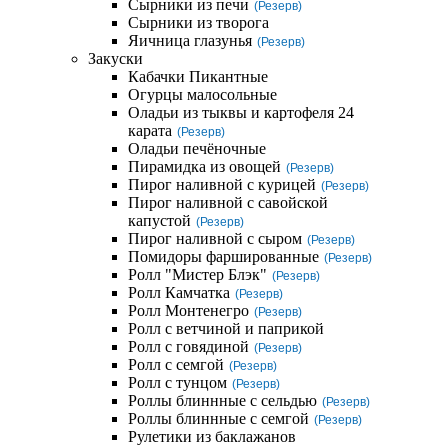
Сырники из печи
(Резерв)
Сырники из творога
Яичница глазунья
(Резерв)
Закуски
Кабачки Пикантные
Огурцы малосольные
Оладьи из тыквы и картофеля 24
карата
(Резерв)
Оладьи печёночные
Пирамидка из овощей
(Резерв)
Пирог наливной с курицей
(Резерв)
Пирог наливной с савойской
капустой
(Резерв)
Пирог наливной с сыром
(Резерв)
Помидоры фаршированные
(Резерв)
Ролл "Мистер Блэк"
(Резерв)
Ролл Камчатка
(Резерв)
Ролл Монтенегро
(Резерв)
Ролл с ветчиной и паприкой
Ролл с говядиной
(Резерв)
Ролл с семгой
(Резерв)
Ролл с тунцом
(Резерв)
Роллы блиннные с сельдью
(Резерв)
Роллы блиннные с семгой
(Резерв)
Рулетики из баклажанов