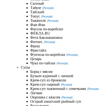
Сытный
Табуле
(Резерв)
Тайский
Тонус
(Резерв)
Тыквеоле
(Резерв)
Фан-Фан
Фасоль по-корейски
ФЁКЛА.RU
Фета Баклажановна
Фитнес
(Резерв)
Фреш
Фристайл
Фунчоза по-корейски
(Резерв)
Цезарь
Чука по-тайски
(Резерв)
Супы
Борщ с мясом
Бульон куриный с лапшой
Крем-суп из брокколи
Крем-суп сырный
(Резерв)
Крем-суп тыквенный с семечками
(Резерв)
Лагман
Окрошка с квасом
(Резерв)
Острый азиатский рыбный суп
Рассольник