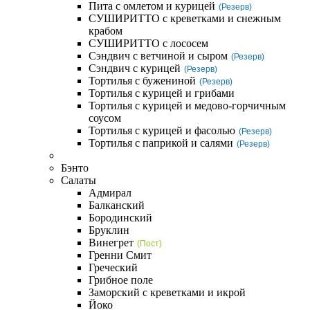
Пита с омлетом и курицей
(Резерв)
СУШИРИТТО с креветками и снежным
крабом
СУШИРИТТО с лососем
Сэндвич с ветчиной и сыром
(Резерв)
Сэндвич с курицей
(Резерв)
Тортилья с бужениной
(Резерв)
Тортилья с курицей и грибами
Тортилья с курицей и медово-горчичным
соусом
Тортилья с курицей и фасолью
(Резерв)
Тортилья с паприкой и салями
(Резерв)
Бэнто
Салаты
Адмирал
Балканский
Бородинский
Бруклин
Винегрет
(Пост)
Гренни Смит
Греческий
Грибное поле
Заморский с креветками и икрой
Йоко