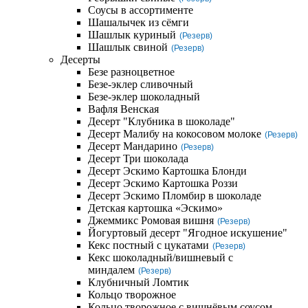
Соусы в ассортименте
Шашалычек из сёмги
Шашлык куриный
(Резерв)
Шашлык свиной
(Резерв)
Десерты
Безе разноцветное
Безе-эклер сливочный
Безе-эклер шоколадный
Вафля Венская
Десерт "Клубника в шоколаде"
Десерт Малибу на кокосовом молоке
(Резерв)
Десерт Мандарино
(Резерв)
Десерт Три шоколада
Десерт Эскимо Картошка Блонди
Десерт Эскимо Картошка Роззи
Десерт Эскимо Пломбир в шоколаде
Детская картошка «Эскимо»
Джеммикс Ромовая вишня
(Резерв)
Йогуртовый десерт "Ягодное искушение"
Кекс постный с цукатами
(Резерв)
Кекс шоколадный/вишневый с
миндалем
(Резерв)
Клубничный Ломтик
Кольцо творожное
Кольцо творожное с вишнёвым соусом