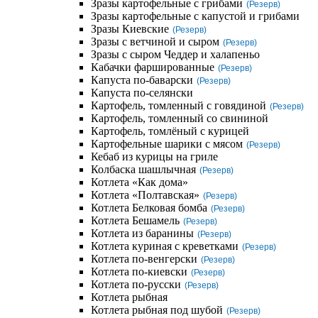
Зразы картофельные с грибами
(Резерв)
Зразы картофельные с капустой и грибами
Зразы Киевские
(Резерв)
Зразы с ветчиной и сыром
(Резерв)
Зразы с сыром Чеддер и халапеньо
Кабачки фаршированные
(Резерв)
Капуста по-баварски
(Резерв)
Капуста по-селянски
Картофель, томленный с говядиной
(Резерв)
Картофель, томленный со свининой
Картофель, томлёный с курицей
Картофельные шарики с мясом
(Резерв)
Кебаб из курицы на гриле
Колбаска шашлычная
(Резерв)
Котлета «Как дома»
Котлета «Полтавская»
(Резерв)
Котлета Белковая бомба
(Резерв)
Котлета Бешамель
(Резерв)
Котлета из баранины
(Резерв)
Котлета куриная с креветками
(Резерв)
Котлета по-венгерски
(Резерв)
Котлета по-киевски
(Резерв)
Котлета по-русски
(Резерв)
Котлета рыбная
Котлета рыбная под шубой
(Резерв)