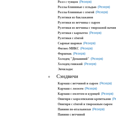
Ролл с тунцом
(Резерв)
Роллы блиннные с сельдью
(Резерв)
Роллы блиннные с семгой
(Резерв)
Рулетики из баклажанов
Рулетики из ветчины с сыром
Рулетики из ветчины с творожной начи
Рулетики с карпаччо
(Резерв)
Рулетики с сёмгой
Сырные шарики
(Резерв)
Фитнес-МИКС
(Резерв)
Форшмак
(Резерв)
Холодец "Домашний"
(Резерв)
Холодец говяжий
(Резерв)
Энчиладос
Сэндвичи
Кармаш с ветчиной и сыром
(Резерв)
Кармаш с лососем
(Резерв)
Кармаш с омлетом и курицей
(Резерв)
Онигири с королевскими креветками
(Р
Онигири с сёмгой и творожным сыром
Панини по-итальянски
(Резерв)
Панини с ветчиной