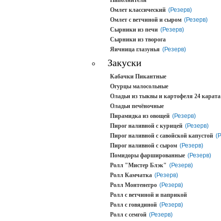
Наполнители
Омлет классический
(Резерв)
Омлет с ветчиной и сыром
(Резерв)
Сырники из печи
(Резерв)
Сырники из творога
Яичница глазунья
(Резерв)
Закуски
Кабачки Пикантные
Огурцы малосольные
Оладьи из тыквы и картофеля 24 карата
Оладьи печёночные
Пирамидка из овощей
(Резерв)
Пирог наливной с курицей
(Резерв)
Пирог наливной с савойской капустой
(
Пирог наливной с сыром
(Резерв)
Помидоры фаршированные
(Резерв)
Ролл "Мистер Блэк"
(Резерв)
Ролл Камчатка
(Резерв)
Ролл Монтенегро
(Резерв)
Ролл с ветчиной и паприкой
Ролл с говядиной
(Резерв)
Ролл с семгой
(Резерв)