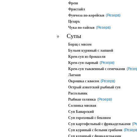
Фреш
Фристайл
Фунчоза по-корейски
(Резерв)
Цезарь
Чука по-тайски
(Резерв)
Супы
Борщ с мясом
Бульон куриный с лапшой
Крем-суп из брокколи
Крем-суп сырный
(Резерв)
Крем-суп тыквенный с семечками
(Резе
Лагман
Окрошка с квасом
(Резерв)
Острый азиатский рыбный суп
Рассольник
Рыбная солянка
(Резерв)
Солянка мясная
Суп Баварский
Суп гороховый с беконом
Суп картофельный с фрикадельками
(Р
Суп куриный с белыми грибами
(Резерв
Суп куриный с фрикадельками