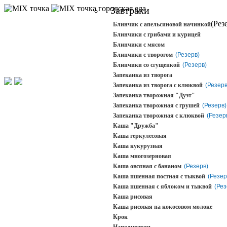
городская еда
Завтраки
(Рез
Блинчик с апельсиновой начинкой
Блинчики с грибами и курицей
Блинчики с мясом
Блинчики с творогом
(Резерв)
Блинчики со сгущенкой
(Резерв)
Запеканка из творога
Запеканка из творога с клюквой
(Резерв
Запеканка творожная "Дуэт"
Запеканка творожная с грушей
(Резерв)
Запеканка творожная с клюквой
(Резер
Каша "Дружба"
Каша геркулесовая
Каша кукурузная
Каша многозерновая
Каша овсяная с бананом
(Резерв)
Каша пшенная постная с тыквой
(Резер
Каша пшенная с яблоком и тыквой
(Рез
Каша рисовая
Каша рисовая на кокосовом молоке
Крок