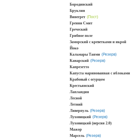
Бородинский
Бруклин
Винегрет
(Пост)
Гренни Смит
Греческий
Грибное поле
Заморский с креветками и икрой
Йоко
Кальмары Таями
(Резерв)
Канарский
(Резерв)
Капрезетто
Капуста маринованная с яблоками
Крабовый с огурцом
Крестьянский
Лапландия
Лесной
Летний
Ливерпуль
(Резерв)
Луховицкий
(Резерв)
Луховицкий (версия 2.0)
Мажор
Марсель
(Резерв)