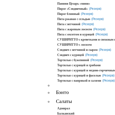
Панини Цезарь «мини»
Пирог «Сэндвичный»
(Резерв)
Пирог блинный
(Резерв)
Пита ржаная с сельдью
(Резерв)
Пита с ветчиной
(Резерв)
Пита с жареным лососем
(Резерв)
Пита с омлетом и курицей
(Резерв)
СУШИРИТТО с креветками и снежным 
СУШИРИТТО с лососем
Сэндвич с ветчиной и сыром
(Резерв)
Сэндвич с курицей
(Резерв)
Тортилья с бужениной
(Резерв)
Тортилья с курицей и грибами
Тортилья с курицей и медово-горчичным
Тортилья с курицей и фасолью
(Резерв)
Тортилья с паприкой и салями
(Резерв)
Бэнто
Салаты
Адмирал
Балканский