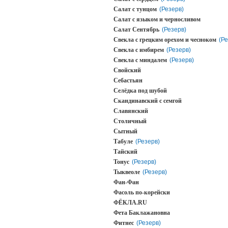
Салат с тунцом
(Резерв)
Салат с языком и черносливом
Салат Сентябрь
(Резерв)
Свекла с грецким орехом и чесноком
(Ре
Свекла с имбирем
(Резерв)
Свекла с миндалем
(Резерв)
Свойский
Себастьян
Селёдка под шубой
Скандинавский с семгой
Славянский
Столичный
Сытный
Табуле
(Резерв)
Тайский
Тонус
(Резерв)
Тыквеоле
(Резерв)
Фан-Фан
Фасоль по-корейски
ФЁКЛА.RU
Фета Баклажановна
Фитнес
(Резерв)