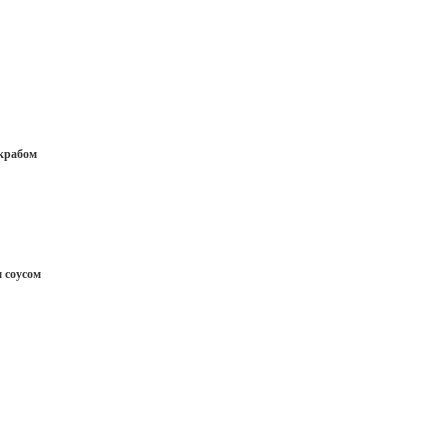
крабом
 соусом