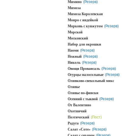
Мимино
(Резерв)
Мимоза
Мимоза Королевская
Монро с индейкой
Морковь с кунжутом
(Резерв)
Морской
Московский
Набор для окрошки
Наоми
(Резерв)
Нежный
(Резерв)
Николь
(Резерв)
Овощи Провансаль
(Резерв)
Огурцы малосольные
(Резерв)
Оливково-свекольный микс
Оливье
Оливье по-фински
Осенний с тыквой
(Резерв)
От Валентино
Охотничий
Поэтический
(Пост)
Радуга
(Резерв)
Салат «Соте»
(Резерв)
Салат с сердцем
(Резерв)