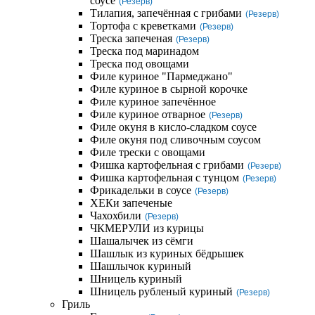
соусе
(Резерв)
Тилапия, запечённая с грибами
(Резерв)
Тортофа с креветками
(Резерв)
Треска запеченая
(Резерв)
Треска под маринадом
Треска под овощами
Филе куриное "Пармеджано"
Филе куриное в сырной корочке
Филе куриное запечённое
Филе куриное отварное
(Резерв)
Филе окуня в кисло-сладком соусе
Филе окуня под сливочным соусом
Филе трески с овощами
Фишка картофельная с грибами
(Резерв)
Фишка картофельная с тунцом
(Резерв)
Фрикадельки в соусе
(Резерв)
ХЕКи запеченые
Чахохбили
(Резерв)
ЧКМЕРУЛИ из курицы
Шашалычек из сёмги
Шашлык из куриных бёдрышек
Шашлычок куриный
Шницель куриный
Шницель рубленый куриный
(Резерв)
Гриль