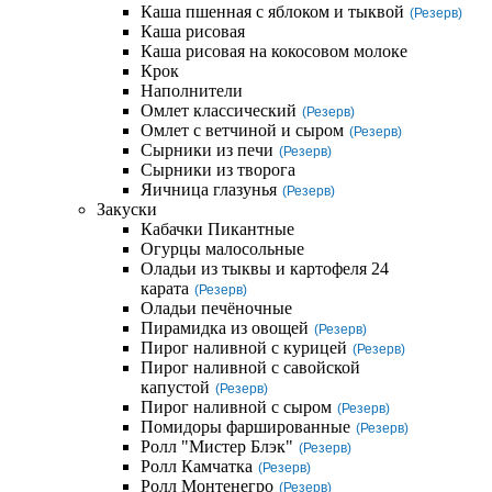
Каша пшенная с яблоком и тыквой
(Резерв)
Каша рисовая
Каша рисовая на кокосовом молоке
Крок
Наполнители
Омлет классический
(Резерв)
Омлет с ветчиной и сыром
(Резерв)
Сырники из печи
(Резерв)
Сырники из творога
Яичница глазунья
(Резерв)
Закуски
Кабачки Пикантные
Огурцы малосольные
Оладьи из тыквы и картофеля 24
карата
(Резерв)
Оладьи печёночные
Пирамидка из овощей
(Резерв)
Пирог наливной с курицей
(Резерв)
Пирог наливной с савойской
капустой
(Резерв)
Пирог наливной с сыром
(Резерв)
Помидоры фаршированные
(Резерв)
Ролл "Мистер Блэк"
(Резерв)
Ролл Камчатка
(Резерв)
Ролл Монтенегро
(Резерв)