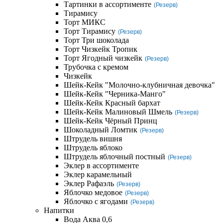
Тартинки в ассортименте
(Резерв)
Тирамису
Торт МИКС
Торт Тирамису
(Резерв)
Торт Три шоколада
Торт Чизкейк Тропик
Торт Ягодный чизкейк
(Резерв)
Трубочка с кремом
Чизкейк
Шейк-Кейк "Молочно-клубничная девочка"
Шейк-Кейк "Черника-Манго"
Шейк-Кейк Красный бархат
Шейк-Кейк Малиновый Шмель
(Резерв)
Шейк-Кейк Чёрный Принц
Шоколадный Ломтик
(Резерв)
Штрудель вишня
Штрудель яблоко
Штрудель яблочный постный
(Резерв)
Эклер в ассортименте
Эклер карамельный
Эклер Рафаэль
(Резерв)
Яблочко медовое
(Резерв)
Яблочко с ягодами
(Резерв)
Напитки
Вода Аква 0,6