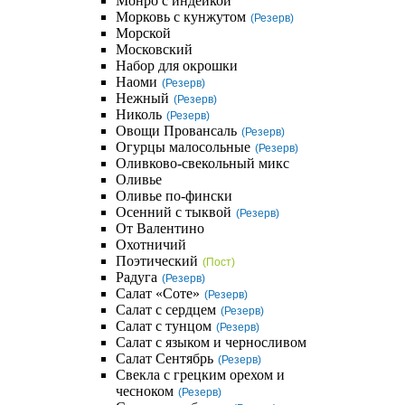
Монро с индейкой
Морковь с кунжутом
(Резерв)
Морской
Московский
Набор для окрошки
Наоми
(Резерв)
Нежный
(Резерв)
Николь
(Резерв)
Овощи Провансаль
(Резерв)
Огурцы малосольные
(Резерв)
Оливково-свекольный микс
Оливье
Оливье по-фински
Осенний с тыквой
(Резерв)
От Валентино
Охотничий
Поэтический
(Пост)
Радуга
(Резерв)
Салат «Соте»
(Резерв)
Салат с сердцем
(Резерв)
Салат с тунцом
(Резерв)
Салат с языком и черносливом
Салат Сентябрь
(Резерв)
Свекла с грецким орехом и
чесноком
(Резерв)