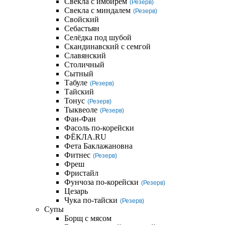
Свекла с имбирем
(Резерв)
Свекла с миндалем
(Резерв)
Свойский
Себастьян
Селёдка под шубой
Скандинавский с семгой
Славянский
Столичный
Сытный
Табуле
(Резерв)
Тайский
Тонус
(Резерв)
Тыквеоле
(Резерв)
Фан-Фан
Фасоль по-корейски
ФЁКЛА.RU
Фета Баклажановна
Фитнес
(Резерв)
Фреш
Фристайл
Фунчоза по-корейски
(Резерв)
Цезарь
Чука по-тайски
(Резерв)
Супы
Борщ с мясом