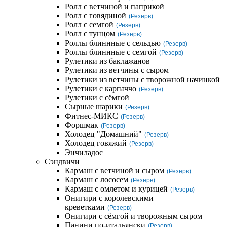
Ролл с ветчиной и паприкой
Ролл с говядиной
(Резерв)
Ролл с семгой
(Резерв)
Ролл с тунцом
(Резерв)
Роллы блиннные с сельдью
(Резерв)
Роллы блиннные с семгой
(Резерв)
Рулетики из баклажанов
Рулетики из ветчины с сыром
Рулетики из ветчины с творожной начинкой
Рулетики с карпаччо
(Резерв)
Рулетики с сёмгой
Сырные шарики
(Резерв)
Фитнес-МИКС
(Резерв)
Форшмак
(Резерв)
Холодец "Домашний"
(Резерв)
Холодец говяжий
(Резерв)
Энчиладос
Сэндвичи
Кармаш с ветчиной и сыром
(Резерв)
Кармаш с лососем
(Резерв)
Кармаш с омлетом и курицей
(Резерв)
Онигири с королевскими
креветками
(Резерв)
Онигири с сёмгой и творожным сыром
Панини по-итальянски
(Резерв)