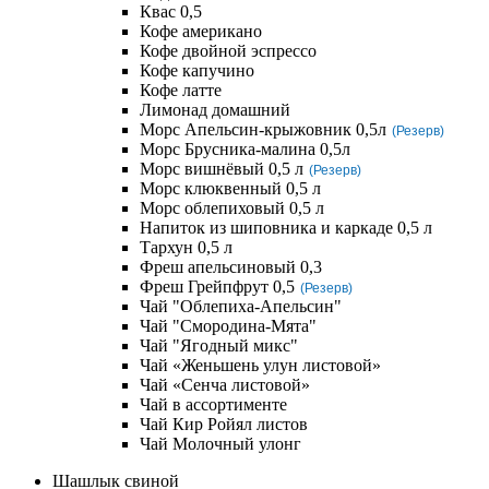
Квас 0,5
Кофе американо
Кофе двойной эспрессо
Кофе капучино
Кофе латте
Лимонад домашний
Морс Апельсин-крыжовник 0,5л
(Резерв)
Морс Брусника-малина 0,5л
Морс вишнёвый 0,5 л
(Резерв)
Морс клюквенный 0,5 л
Морс облепиховый 0,5 л
Напиток из шиповника и каркаде 0,5 л
Тархун 0,5 л
Фреш апельсиновый 0,3
Фреш Грейпфрут 0,5
(Резерв)
Чай "Облепиха-Апельсин"
Чай "Смородина-Мята"
Чай "Ягодный микс"
Чай «Женьшень улун листовой»
Чай «Сенча листовой»
Чай в ассортименте
Чай Кир Ройял листов
Чай Молочный улонг
Шашлык свиной