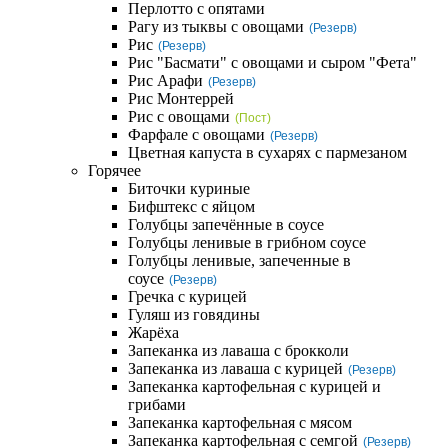
Перлотто с опятами
Рагу из тыквы с овощами
(Резерв)
Рис
(Резерв)
Рис "Басмати" с овощами и сыром "Фета"
Рис Арафи
(Резерв)
Рис Монтеррей
Рис с овощами
(Пост)
Фарфале с овощами
(Резерв)
Цветная капуста в сухарях с пармезаном
Горячее
Биточки куриные
Бифштекс с яйцом
Голубцы запечённые в соусе
Голубцы ленивые в грибном соусе
Голубцы ленивые, запеченные в
соусе
(Резерв)
Гречка с курицей
Гуляш из говядины
Жарёха
Запеканка из лаваша с брокколи
Запеканка из лаваша с курицей
(Резерв)
Запеканка картофельная с курицей и
грибами
Запеканка картофельная с мясом
Запеканка картофельная с семгой
(Резерв)