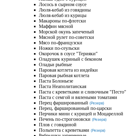
Лосось в сырном соусе
Люля-кебаб из говядины
Люля-кебаб из курицы
Макароны по-флотски
Маффин мясной
Морской окунь запеченый
Мясной рулет по-советски
Мясо по-французски
Ножки по-сеульски
Окорочок в соусе "Терияки"
Оладушек куриный с беконом
Оладьи рыбные
Паровая котлета из индейки
Паровая рыбная котлета
Паста Болоньезе
Паста Неаполитанская
Паста с креветками и сливочным "Песто"
Паста с семгой и вялеными томатами
Перец фаршированный
(Резерв)
Перец, фаршированный по-царски
Перчики мини с курицей и Моцареллой
Печень по-строгоновски
(Резерв)
Плов с говядиной
Польпетта с креветками
(Резерв)
Ребрышки запеченные