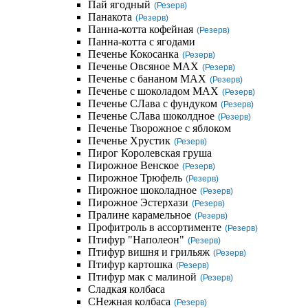
Пай ягодный
(Резерв)
Панакота
(Резерв)
Панна-котта кофейная
(Резерв)
Панна-котта с ягодами
Печенье Кокосанка
(Резерв)
Печенье Овсяное MAX
(Резерв)
Печенье с бананом MAX
(Резерв)
Печенье с шоколадом MAX
(Резерв)
Печенье СЛава с фундуком
(Резерв)
Печенье СЛава шоколдное
(Резерв)
Печенье Творожное с яблоком
Печенье Хрустик
(Резерв)
Пирог Королевская груша
Пирожное Венское
(Резерв)
Пирожное Трюфель
(Резерв)
Пирожное шоколадное
(Резерв)
Пирожное Эстерхази
(Резерв)
Пралине карамельное
(Резерв)
Профитроль в ассортименте
(Резерв)
Птифур "Наполеон"
(Резерв)
Птифур вишня и грильяж
(Резерв)
Птифур картошка
(Резерв)
Птифур мак с малиной
(Резерв)
Сладкая колбаса
СНежная колбаса
(Резерв)