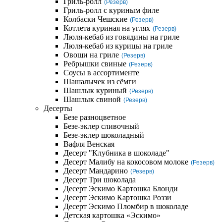
Гриль-ролл
(Резерв)
Гриль-ролл с куриным филе
Колбаски Чешские
(Резерв)
Котлета куриная на углях
(Резерв)
Люля-кебаб из говядины на гриле
Люля-кебаб из курицы на гриле
Овощи на гриле
(Резерв)
Ребрышки свиные
(Резерв)
Соусы в ассортименте
Шашалычек из сёмги
Шашлык куриный
(Резерв)
Шашлык свиной
(Резерв)
Десерты
Безе разноцветное
Безе-эклер сливочный
Безе-эклер шоколадный
Вафля Венская
Десерт "Клубника в шоколаде"
Десерт Малибу на кокосовом молоке
(Резерв)
Десерт Мандарино
(Резерв)
Десерт Три шоколада
Десерт Эскимо Картошка Блонди
Десерт Эскимо Картошка Роззи
Десерт Эскимо Пломбир в шоколаде
Детская картошка «Эскимо»