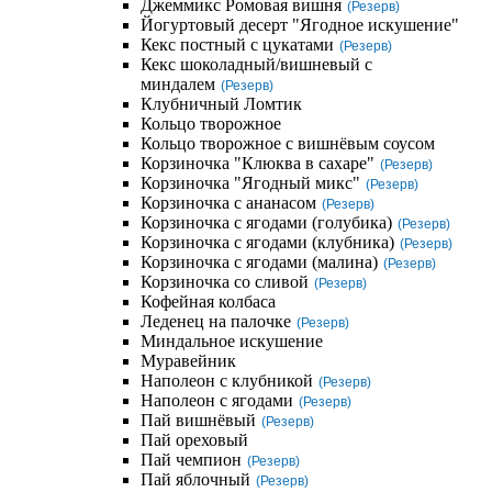
Джеммикс Ромовая вишня
(Резерв)
Йогуртовый десерт "Ягодное искушение"
Кекс постный с цукатами
(Резерв)
Кекс шоколадный/вишневый с
миндалем
(Резерв)
Клубничный Ломтик
Кольцо творожное
Кольцо творожное с вишнёвым соусом
Корзиночка "Клюква в сахаре"
(Резерв)
Корзиночка "Ягодный микс"
(Резерв)
Корзиночка с ананасом
(Резерв)
Корзиночка с ягодами (голубика)
(Резерв)
Корзиночка с ягодами (клубника)
(Резерв)
Корзиночка с ягодами (малина)
(Резерв)
Корзиночка со сливой
(Резерв)
Кофейная колбаса
Леденец на палочке
(Резерв)
Миндальное искушение
Муравейник
Наполеон с клубникой
(Резерв)
Наполеон с ягодами
(Резерв)
Пай вишнёвый
(Резерв)
Пай ореховый
Пай чемпион
(Резерв)
Пай яблочный
(Резерв)