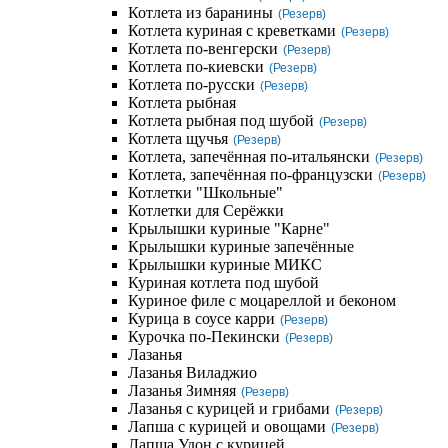
Котлета из баранины
(Резерв)
Котлета куриная с креветками
(Резерв)
Котлета по-венгерски
(Резерв)
Котлета по-киевски
(Резерв)
Котлета по-русски
(Резерв)
Котлета рыбная
Котлета рыбная под шубой
(Резерв)
Котлета щучья
(Резерв)
Котлета, запечённая по-итальянски
(Резерв)
Котлета, запечённая по-французски
(Резерв)
Котлетки "Школьные"
Котлетки для Серёжки
Крылышки куриные "Карне"
Крылышки куриные запечённые
Крылышки куриные МИКС
Куриная котлета под шубой
Куриное филе с моцареллой и беконом
Курица в соусе карри
(Резерв)
Курочка по-Пекински
(Резерв)
Лазанья
Лазанья Виладжио
Лазанья Зимняя
(Резерв)
Лазанья с курицей и грибами
(Резерв)
Лапша с курицей и овощами
(Резерв)
Лапша Удон с курицей