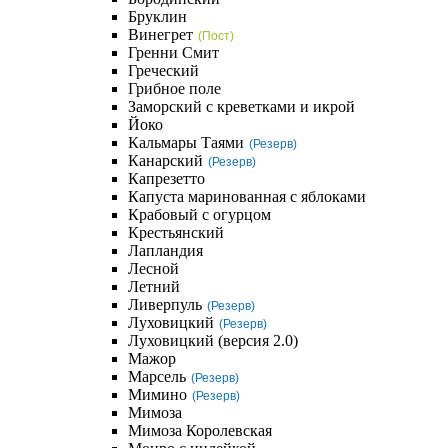
Бруклин
Винегрет
(Пост)
Гренни Смит
Греческий
Грибное поле
Заморский с креветками и икрой
Йоко
Кальмары Таями
(Резерв)
Канарский
(Резерв)
Капрезетто
Капуста маринованная с яблоками
Крабовый с огурцом
Крестьянский
Лапландия
Лесной
Летний
Ливерпуль
(Резерв)
Луховицкий
(Резерв)
Луховицкий (версия 2.0)
Мажор
Марсель
(Резерв)
Мимино
(Резерв)
Мимоза
Мимоза Королевская