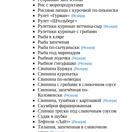
Рис с морепродуктами
Рисовая лапша с курочкой по-пекински
Рулет «Гурман»
(Резерв)
Рулет «Штольберг»
Рулетики куриные ветчина-сыр
(Резерв)
Рулетики куриные с грибами
Рыба в кляре
Рыба запеченая
Рыба по-сычуаньски
(Резерв)
Рыба под маринадом
Рыбная лодочка
(Резерв)
Рыбное гнездышко
(Резерв)
Свинина Буржуа
(Резерв)
Свинина куропатка
Свинина по-немецки
Свинина с грибами в сливочном соусе
Свинина, запечённая по-
Коломенски
(Резерв)
Свинина, тушёная с картошкой
(Резерв)
Скумбрия фаршированная
Спинки трески под сливочным соусом
Судак в шубке
Тефтели «Лайт»
(Резерв)
Тилапия, запеченная в сливочном