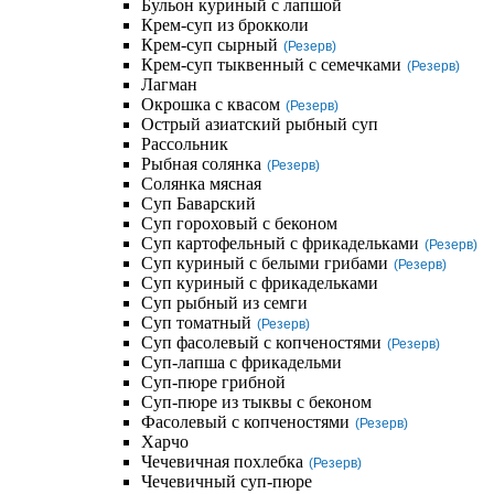
Бульон куриный с лапшой
Крем-суп из брокколи
Крем-суп сырный
(Резерв)
Крем-суп тыквенный с семечками
(Резерв)
Лагман
Окрошка с квасом
(Резерв)
Острый азиатский рыбный суп
Рассольник
Рыбная солянка
(Резерв)
Солянка мясная
Суп Баварский
Суп гороховый с беконом
Суп картофельный с фрикадельками
(Резерв)
Суп куриный с белыми грибами
(Резерв)
Суп куриный с фрикадельками
Суп рыбный из семги
Суп томатный
(Резерв)
Суп фасолевый с копченостями
(Резерв)
Суп-лапша с фрикадельми
Суп-пюре грибной
Суп-пюре из тыквы с беконом
Фасолевый с копченостями
(Резерв)
Харчо
Чечевичная похлебка
(Резерв)
Чечевичный суп-пюре