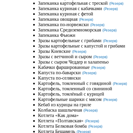
Запеканка картофельная с треской
(Резерв)
Запеканка куриная с кабачками
(Резерв)
Запеканка куриная с фетой
Запеканка овощная
(Резерв)
Запеканка по-норвежски
(Резерв)
Запеканка Средиземноморская
(Резерв)
Запеканка Фьюжн
Зразы картофельные с грибами
(Резерв)
Зразы картофельные с капустой и грибами
Зразы Киевские
(Резерв)
Зразы с ветчиной и сыром
(Резерв)
Зразы с сыром Чеддер и халапеньо
Кабачки фаршированные
(Резерв)
Капуста по-баварски
(Резерв)
Капуста по-селянски
Картофель, томленный с говядиной
(Резерв)
Картофель, томленный со свининой
Картофель, томлёный с курицей
Картофельные шарики с мясом
(Резерв)
Кебаб из курицы на гриле
Колбаска шашлычная
(Резерв)
Котлета «Как дома»
Котлета «Полтавская»
(Резерв)
Котлета Белковая бомба
(Резерв)
Котлета Бешамель
(Резерв)