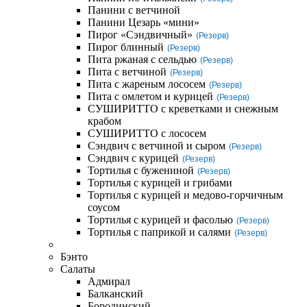
Панини с ветчиной
Панини Цезарь «мини»
Пирог «Сэндвичный»
(Резерв)
Пирог блинный
(Резерв)
Пита ржаная с сельдью
(Резерв)
Пита с ветчиной
(Резерв)
Пита с жареным лососем
(Резерв)
Пита с омлетом и курицей
(Резерв)
СУШИРИТТО с креветками и снежным
крабом
СУШИРИТТО с лососем
Сэндвич с ветчиной и сыром
(Резерв)
Сэндвич с курицей
(Резерв)
Тортилья с бужениной
(Резерв)
Тортилья с курицей и грибами
Тортилья с курицей и медово-горчичным
соусом
Тортилья с курицей и фасолью
(Резерв)
Тортилья с паприкой и салями
(Резерв)
Бэнто
Салаты
Адмирал
Балканский
Бородинский