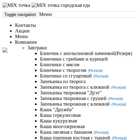
городская еда
Меню
Toggle navigation
Контакты
Акции
Меню
Компания
Завтраки
Блинчик с апельсиновой начинкой
(Резерв)
Блинчики с грибами и курицей
Блинчики с мясом
Блинчики с творогом
(Резерв)
Блинчики со сгущенкой
(Резерв)
Запеканка из творога
Запеканка из творога с клюквой
(Резерв)
Запеканка творожная "Дуэт"
Запеканка творожная с грушей
(Резерв)
Запеканка творожная с клюквой
(Резерв)
Каша "Дружба"
Каша геркулесовая
Каша кукурузная
Каша многозерновая
Каша овсяная с бананом
(Резерв)
Каша пшенная постная с тыквой
(Резерв)