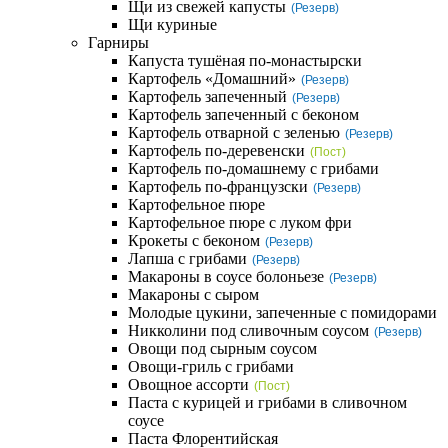
Щи из свежей капусты
(Резерв)
Щи куриные
Гарниры
Капуста тушёная по-монастырски
Картофель «Домашний»
(Резерв)
Картофель запеченный
(Резерв)
Картофель запеченный с беконом
Картофель отварной с зеленью
(Резерв)
Картофель по-деревенски
(Пост)
Картофель по-домашнему с грибами
Картофель по-французски
(Резерв)
Картофельное пюре
Картофельное пюре с луком фри
Крокеты с беконом
(Резерв)
Лапша с грибами
(Резерв)
Макароны в соусе болоньезе
(Резерв)
Макароны с сыром
Молодые цукини, запеченные с помидорами
Никколини под сливочным соусом
(Резерв)
Овощи под сырным соусом
Овощи-гриль с грибами
Овощное ассорти
(Пост)
Паста с курицей и грибами в сливочном
соусе
Паста Флорентийская