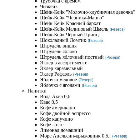
Трубочка с кремом
Чизкейк
Шейк-Кейк "Молочно-клубничная девочка"
Шейк-Кейк "Черника-Манго"
Шейк-Кейк Красный бархат
Шейк-Кейк Малиновый Шмель
(Резерв)
Шейк-Кейк Чёрный Принц
Шоколадный Ломтик
(Резерв)
Штрудель вишня
Штрудель яблоко
Штрудель яблочный постный
(Резерв)
Эклер в ассортименте
Эклер карамельный
Эклер Рафаэль
(Резерв)
Яблочко медовое
(Резерв)
Яблочко с ягодами
(Резерв)
Напитки
Вода Аква 0,6
Квас 0,5
Кофе американо
Кофе двойной эспрессо
Кофе капучино
Кофе латте
Лимонад домашний
Морс Апельсин-крыжовник 0,5л
(Резерв)