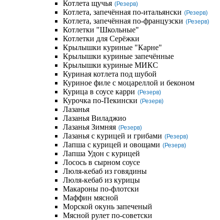
Котлета щучья
(Резерв)
Котлета, запечённая по-итальянски
(Резерв)
Котлета, запечённая по-французски
(Резерв)
Котлетки "Школьные"
Котлетки для Серёжки
Крылышки куриные "Карне"
Крылышки куриные запечённые
Крылышки куриные МИКС
Куриная котлета под шубой
Куриное филе с моцареллой и беконом
Курица в соусе карри
(Резерв)
Курочка по-Пекински
(Резерв)
Лазанья
Лазанья Виладжио
Лазанья Зимняя
(Резерв)
Лазанья с курицей и грибами
(Резерв)
Лапша с курицей и овощами
(Резерв)
Лапша Удон с курицей
Лосось в сырном соусе
Люля-кебаб из говядины
Люля-кебаб из курицы
Макароны по-флотски
Маффин мясной
Морской окунь запеченый
Мясной рулет по-советски