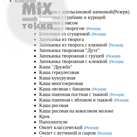
Компания
Завтраки
Блинчик с апельсиновой начинкой
(Резерв)
Блинчики с грибами и курицей
Блинчики с мясом
Блинчики с творогом
(Резерв)
Блинчики со сгущенкой
(Резерв)
Запеканка из творога
Запеканка из творога с клюквой
(Резерв)
Запеканка творожная "Дуэт"
Запеканка творожная с грушей
(Резерв)
Запеканка творожная с клюквой
(Резерв)
Каша "Дружба"
Каша геркулесовая
Каша кукурузная
Каша многозерновая
Каша овсяная с бананом
(Резерв)
Каша пшенная постная с тыквой
(Резерв)
Каша пшенная с яблоком и тыквой
(Резерв)
Каша рисовая
Каша рисовая на кокосовом молоке
Крок
Наполнители
Омлет классический
(Резерв)
Омлет с ветчиной и сыром
(Резерв)