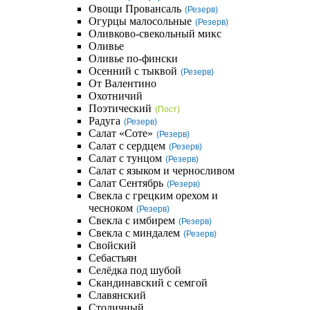
Овощи Провансаль
(Резерв)
Огурцы малосольные
(Резерв)
Оливково-свекольный микс
Оливье
Оливье по-фински
Осенний с тыквой
(Резерв)
От Валентино
Охотничий
Поэтический
(Пост)
Радуга
(Резерв)
Салат «Соте»
(Резерв)
Салат с сердцем
(Резерв)
Салат с тунцом
(Резерв)
Салат с языком и черносливом
Салат Сентябрь
(Резерв)
Свекла с грецким орехом и
чесноком
(Резерв)
Свекла с имбирем
(Резерв)
Свекла с миндалем
(Резерв)
Свойский
Себастьян
Селёдка под шубой
Скандинавский с семгой
Славянский
Столичный