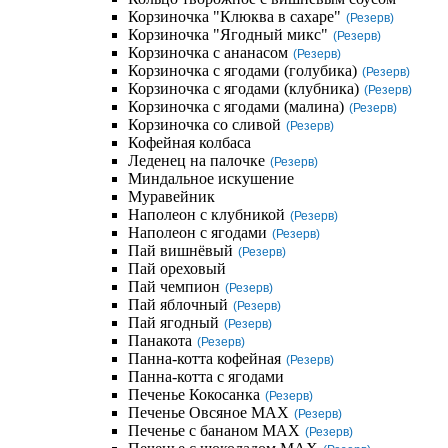
Корзиночка "Клюква в сахаре"
(Резерв)
Корзиночка "Ягодный микс"
(Резерв)
Корзиночка с ананасом
(Резерв)
Корзиночка с ягодами (голубика)
(Резерв)
Корзиночка с ягодами (клубника)
(Резерв)
Корзиночка с ягодами (малина)
(Резерв)
Корзиночка со сливой
(Резерв)
Кофейная колбаса
Леденец на палочке
(Резерв)
Миндальное искушение
Муравейник
Наполеон с клубникой
(Резерв)
Наполеон с ягодами
(Резерв)
Пай вишнёвый
(Резерв)
Пай ореховый
Пай чемпион
(Резерв)
Пай яблочный
(Резерв)
Пай ягодный
(Резерв)
Панакота
(Резерв)
Панна-котта кофейная
(Резерв)
Панна-котта с ягодами
Печенье Кокосанка
(Резерв)
Печенье Овсяное MAX
(Резерв)
Печенье с бананом MAX
(Резерв)