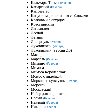
Кальмары Таями
(Резерв)
Канарский
(Резерв)
Капрезетто
Капуста маринованная с яблоками
Крабовый с огурцом
Крестьянский
Лапландия
Лесной
Летний
Ливерпуль
(Резерв)
Луховицкий
(Резерв)
Луховицкий (версия 2.0)
Мажор
Марсель
(Резерв)
Мимино
(Резерв)
Мимоза
Мимоза Королевская
Монро с индейкой
Морковь с кунжутом
(Резерв)
Морской
Московский
Набор для окрошки
Наоми
(Резерв)
Нежный
(Резерв)
Николь
(Резерв)