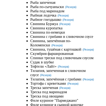
Рыба запеченая
Рыба по-сычуаньски
(Резерв)
Рыба под маринадом
Рыбная лодочка
(Резерв)
Рыбное гнездышко
(Резерв)
Свинина Буржуа
(Резерв)
Свинина куропатка
Свинина по-немецки
Свинина с грибами в сливочном соусе
Свинина, запечённая по-
Коломенски
(Резерв)
Свинина, тушёная с картошкой
(Резерв)
Скумбрия фаршированная
Спинки трески под сливочным соусом
Судак в шубке
Тефтели «Лайт»
(Резерв)
Тилапия, запеченная в сливочном
соусе
(Резерв)
Тилапия, запечённая с грибами
(Резерв)
Тортофа с креветками
(Резерв)
Треска запеченая
(Резерв)
Треска под маринадом
Треска под овощами
Филе куриное "Пармеджано"
Филе куриное в сырной корочке