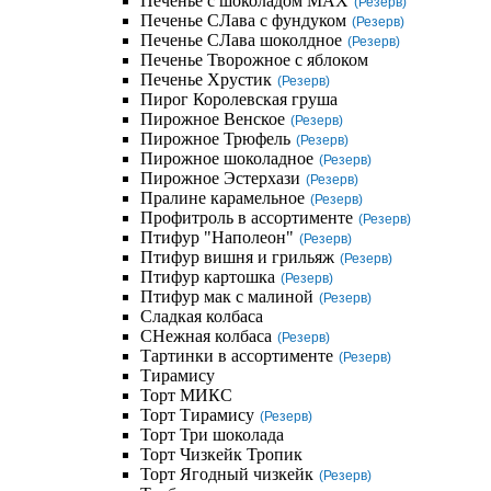
Печенье с шоколадом MAX
(Резерв)
Печенье СЛава с фундуком
(Резерв)
Печенье СЛава шоколдное
(Резерв)
Печенье Творожное с яблоком
Печенье Хрустик
(Резерв)
Пирог Королевская груша
Пирожное Венское
(Резерв)
Пирожное Трюфель
(Резерв)
Пирожное шоколадное
(Резерв)
Пирожное Эстерхази
(Резерв)
Пралине карамельное
(Резерв)
Профитроль в ассортименте
(Резерв)
Птифур "Наполеон"
(Резерв)
Птифур вишня и грильяж
(Резерв)
Птифур картошка
(Резерв)
Птифур мак с малиной
(Резерв)
Сладкая колбаса
СНежная колбаса
(Резерв)
Тартинки в ассортименте
(Резерв)
Тирамису
Торт МИКС
Торт Тирамису
(Резерв)
Торт Три шоколада
Торт Чизкейк Тропик
Торт Ягодный чизкейк
(Резерв)