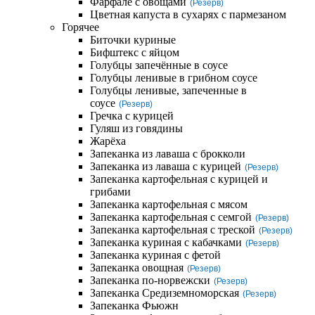
Фарфале с овощами
(Резерв)
Цветная капуста в сухарях с пармезаном
Горячее
Биточки куриные
Бифштекс с яйцом
Голубцы запечённые в соусе
Голубцы ленивые в грибном соусе
Голубцы ленивые, запеченные в
соусе
(Резерв)
Гречка с курицей
Гуляш из говядины
Жарёха
Запеканка из лаваша с брокколи
Запеканка из лаваша с курицей
(Резерв)
Запеканка картофельная с курицей и
грибами
Запеканка картофельная с мясом
Запеканка картофельная с семгой
(Резерв)
Запеканка картофельная с треской
(Резерв)
Запеканка куриная с кабачками
(Резерв)
Запеканка куриная с фетой
Запеканка овощная
(Резерв)
Запеканка по-норвежски
(Резерв)
Запеканка Средиземноморская
(Резерв)
Запеканка Фьюжн