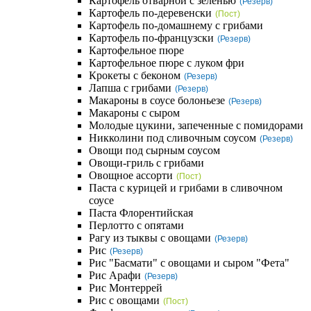
Картофель отварной с зеленью
(Резерв)
Картофель по-деревенски
(Пост)
Картофель по-домашнему с грибами
Картофель по-французски
(Резерв)
Картофельное пюре
Картофельное пюре с луком фри
Крокеты с беконом
(Резерв)
Лапша с грибами
(Резерв)
Макароны в соусе болоньезе
(Резерв)
Макароны с сыром
Молодые цукини, запеченные с помидорами
Никколини под сливочным соусом
(Резерв)
Овощи под сырным соусом
Овощи-гриль с грибами
Овощное ассорти
(Пост)
Паста с курицей и грибами в сливочном
соусе
Паста Флорентийская
Перлотто с опятами
Рагу из тыквы с овощами
(Резерв)
Рис
(Резерв)
Рис "Басмати" с овощами и сыром "Фета"
Рис Арафи
(Резерв)
Рис Монтеррей
Рис с овощами
(Пост)