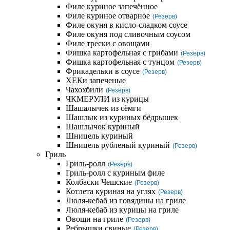
Филе куриное запечённое
Филе куриное отварное
(Резерв)
Филе окуня в кисло-сладком соусе
Филе окуня под сливочным соусом
Филе трески с овощами
Фишка картофельная с грибами
(Резерв)
Фишка картофельная с тунцом
(Резерв)
Фрикадельки в соусе
(Резерв)
ХЕКи запеченые
Чахохбили
(Резерв)
ЧКМЕРУЛИ из курицы
Шашалычек из сёмги
Шашлык из куриных бёдрышек
Шашлычок куриный
Шницель куриный
Шницель рубленый куриный
(Резерв)
Гриль
Гриль-ролл
(Резерв)
Гриль-ролл с куриным филе
Колбаски Чешские
(Резерв)
Котлета куриная на углях
(Резерв)
Люля-кебаб из говядины на гриле
Люля-кебаб из курицы на гриле
Овощи на гриле
(Резерв)
Ребрышки свиные
(Резерв)