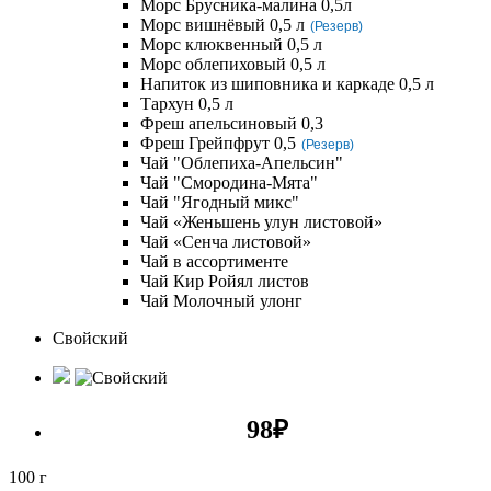
Морс Брусника-малина 0,5л
Морс вишнёвый 0,5 л
(Резерв)
Морс клюквенный 0,5 л
Морс облепиховый 0,5 л
Напиток из шиповника и каркаде 0,5 л
Тархун 0,5 л
Фреш апельсиновый 0,3
Фреш Грейпфрут 0,5
(Резерв)
Чай "Облепиха-Апельсин"
Чай "Смородина-Мята"
Чай "Ягодный микс"
Чай «Женьшень улун листовой»
Чай «Сенча листовой»
Чай в ассортименте
Чай Кир Ройял листов
Чай Молочный улонг
Свойский
98
₽
100 г