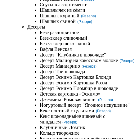
Соусы в ассортименте
Шашалычек из сёмги
Шашлык куриный
(Резерв)
Шашлык свиной
(Резерв)
Десерты
Безе разноцветное
Безе-эклер сливочный
Безе-эклер шоколадный
Вафля Венская
Десерт "Клубника в шоколаде"
Десерт Малибу на кокосовом молоке
(Резерв)
Десерт Мандарино
(Резерв)
Десерт Три шоколада
Десерт Эскимо Картошка Блонди
Десерт Эскимо Картошка Роззи
Десерт Эскимо Пломбир в шоколаде
Детская картошка «Эскимо»
Джеммикс Ромовая вишня
(Резерв)
Йогуртовый десерт "Ягодное искушение"
Кекс постный с цукатами
(Резерв)
Кекс шоколадный/вишневый с
миндалем
(Резерв)
Клубничный Ломтик
Кольцо творожное
Кольцо творожное с вишнёвым соусом