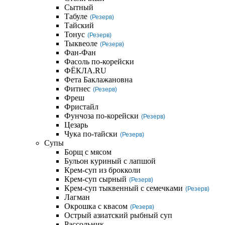
Сытный
Табуле
(Резерв)
Тайский
Тонус
(Резерв)
Тыквеоле
(Резерв)
Фан-Фан
Фасоль по-корейски
ФЁКЛА.RU
Фета Баклажановна
Фитнес
(Резерв)
Фреш
Фристайл
Фунчоза по-корейски
(Резерв)
Цезарь
Чука по-тайски
(Резерв)
Супы
Борщ с мясом
Бульон куриный с лапшой
Крем-суп из брокколи
Крем-суп сырный
(Резерв)
Крем-суп тыквенный с семечками
(Резерв)
Лагман
Окрошка с квасом
(Резерв)
Острый азиатский рыбный суп
Рассольник