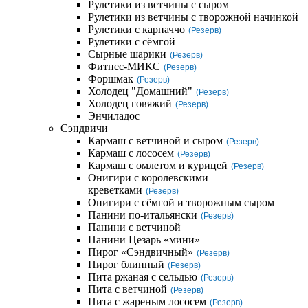
Рулетики из ветчины с сыром
Рулетики из ветчины с творожной начинкой
Рулетики с карпаччо
(Резерв)
Рулетики с сёмгой
Сырные шарики
(Резерв)
Фитнес-МИКС
(Резерв)
Форшмак
(Резерв)
Холодец "Домашний"
(Резерв)
Холодец говяжий
(Резерв)
Энчиладос
Сэндвичи
Кармаш с ветчиной и сыром
(Резерв)
Кармаш с лососем
(Резерв)
Кармаш с омлетом и курицей
(Резерв)
Онигири с королевскими
креветками
(Резерв)
Онигири с сёмгой и творожным сыром
Панини по-итальянски
(Резерв)
Панини с ветчиной
Панини Цезарь «мини»
Пирог «Сэндвичный»
(Резерв)
Пирог блинный
(Резерв)
Пита ржаная с сельдью
(Резерв)
Пита с ветчиной
(Резерв)
Пита с жареным лососем
(Резерв)