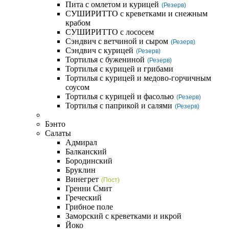
Пита с омлетом и курицей
(Резерв)
СУШИРИТТО с креветками и снежным
крабом
СУШИРИТТО с лососем
Сэндвич с ветчиной и сыром
(Резерв)
Сэндвич с курицей
(Резерв)
Тортилья с бужениной
(Резерв)
Тортилья с курицей и грибами
Тортилья с курицей и медово-горчичным
соусом
Тортилья с курицей и фасолью
(Резерв)
Тортилья с паприкой и салями
(Резерв)
Бэнто
Салаты
Адмирал
Балканский
Бородинский
Бруклин
Винегрет
(Пост)
Гренни Смит
Греческий
Грибное поле
Заморский с креветками и икрой
Йоко