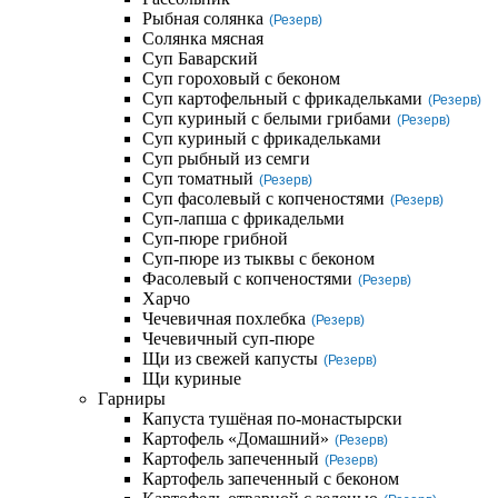
Рыбная солянка
(Резерв)
Солянка мясная
Суп Баварский
Суп гороховый с беконом
Суп картофельный с фрикадельками
(Резерв)
Суп куриный с белыми грибами
(Резерв)
Суп куриный с фрикадельками
Суп рыбный из семги
Суп томатный
(Резерв)
Суп фасолевый с копченостями
(Резерв)
Суп-лапша с фрикадельми
Суп-пюре грибной
Суп-пюре из тыквы с беконом
Фасолевый с копченостями
(Резерв)
Харчо
Чечевичная похлебка
(Резерв)
Чечевичный суп-пюре
Щи из свежей капусты
(Резерв)
Щи куриные
Гарниры
Капуста тушёная по-монастырски
Картофель «Домашний»
(Резерв)
Картофель запеченный
(Резерв)
Картофель запеченный с беконом