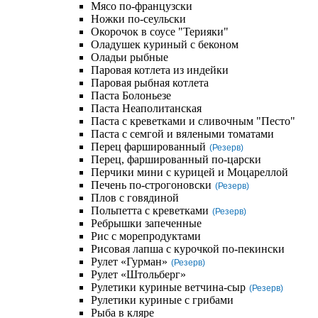
Мясо по-французски
Ножки по-сеульски
Окорочок в соусе "Терияки"
Оладушек куриный с беконом
Оладьи рыбные
Паровая котлета из индейки
Паровая рыбная котлета
Паста Болоньезе
Паста Неаполитанская
Паста с креветками и сливочным "Песто"
Паста с семгой и вялеными томатами
Перец фаршированный
(Резерв)
Перец, фаршированный по-царски
Перчики мини с курицей и Моцареллой
Печень по-строгоновски
(Резерв)
Плов с говядиной
Польпетта с креветками
(Резерв)
Ребрышки запеченные
Рис с морепродуктами
Рисовая лапша с курочкой по-пекински
Рулет «Гурман»
(Резерв)
Рулет «Штольберг»
Рулетики куриные ветчина-сыр
(Резерв)
Рулетики куриные с грибами
Рыба в кляре