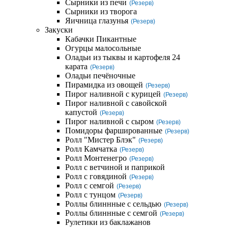
Сырники из печи
(Резерв)
Сырники из творога
Яичница глазунья
(Резерв)
Закуски
Кабачки Пикантные
Огурцы малосольные
Оладьи из тыквы и картофеля 24
карата
(Резерв)
Оладьи печёночные
Пирамидка из овощей
(Резерв)
Пирог наливной с курицей
(Резерв)
Пирог наливной с савойской
капустой
(Резерв)
Пирог наливной с сыром
(Резерв)
Помидоры фаршированные
(Резерв)
Ролл "Мистер Блэк"
(Резерв)
Ролл Камчатка
(Резерв)
Ролл Монтенегро
(Резерв)
Ролл с ветчиной и паприкой
Ролл с говядиной
(Резерв)
Ролл с семгой
(Резерв)
Ролл с тунцом
(Резерв)
Роллы блиннные с сельдью
(Резерв)
Роллы блиннные с семгой
(Резерв)
Рулетики из баклажанов