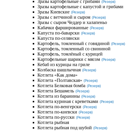
Зразы картофельные с грибами
(Резерв)
Зразы картофельные с капустой и грибами
Зразы Киевские
(Резерв)
Зразы с ветчиной и сыром
(Резерв)
Зразы с сыром Чеддер и халапеньо
Кабачки фаршированные
(Резерв)
Капуста по-баварски
(Резерв)
Капуста по-селянски
Картофель, томленный с говядиной
(Резерв)
Картофель, томленный со свининой
Картофель, томлёный с курицей
Картофельные шарики с мясом
(Резерв)
Кебаб из курицы на гриле
Колбаска шашлычная
(Резерв)
Котлета «Как дома»
Котлета «Полтавская»
(Резерв)
Котлета Белковая бомба
(Резерв)
Котлета Бешамель
(Резерв)
Котлета из баранины
(Резерв)
Котлета куриная с креветками
(Резерв)
Котлета по-венгерски
(Резерв)
Котлета по-киевски
(Резерв)
Котлета по-русски
(Резерв)
Котлета рыбная
Котлета рыбная под шубой
(Резерв)