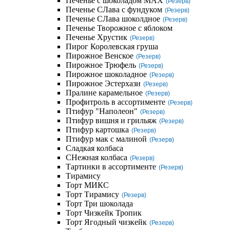
Печенье с шоколадом MAX
(Резерв)
Печенье СЛава с фундуком
(Резерв)
Печенье СЛава шоколдное
(Резерв)
Печенье Творожное с яблоком
Печенье Хрустик
(Резерв)
Пирог Королевская груша
Пирожное Венское
(Резерв)
Пирожное Трюфель
(Резерв)
Пирожное шоколадное
(Резерв)
Пирожное Эстерхази
(Резерв)
Пралине карамельное
(Резерв)
Профитроль в ассортименте
(Резерв)
Птифур "Наполеон"
(Резерв)
Птифур вишня и грильяж
(Резерв)
Птифур картошка
(Резерв)
Птифур мак с малиной
(Резерв)
Сладкая колбаса
СНежная колбаса
(Резерв)
Тартинки в ассортименте
(Резерв)
Тирамису
Торт МИКС
Торт Тирамису
(Резерв)
Торт Три шоколада
Торт Чизкейк Тропик
Торт Ягодный чизкейк
(Резерв)