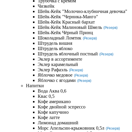
Трубочка с кремом
Чизкейк
Шейк-Кейк "Молочно-клубничная девочка"
Шейк-Кейк "Черника-Манго"
Шейк-Кейк Красный бархат
Шейк-Кейк Малиновый Шмель
(Резерв)
Шейк-Кейк Чёрный Принц
Шоколадный Ломтик
(Резерв)
Штрудель вишня
Штрудель яблоко
Штрудель яблочный постный
(Резерв)
Эклер в ассортименте
Эклер карамельный
Эклер Рафаэль
(Резерв)
Яблочко медовое
(Резерв)
Яблочко с ягодами
(Резерв)
Напитки
Вода Аква 0,6
Квас 0,5
Кофе американо
Кофе двойной эспрессо
Кофе капучино
Кофе латте
Лимонад домашний
Морс Апельсин-крыжовник 0,5л
(Резерв)