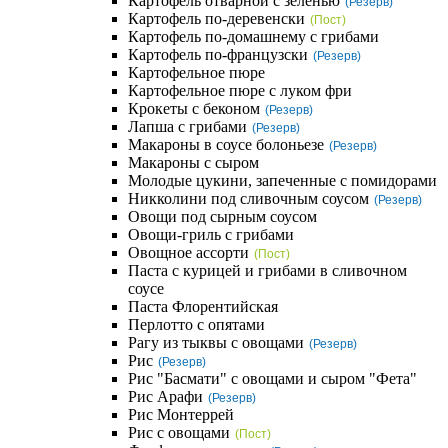
Картофель отварной с зеленью
(Резерв)
Картофель по-деревенски
(Пост)
Картофель по-домашнему с грибами
Картофель по-французски
(Резерв)
Картофельное пюре
Картофельное пюре с луком фри
Крокеты с беконом
(Резерв)
Лапша с грибами
(Резерв)
Макароны в соусе болоньезе
(Резерв)
Макароны с сыром
Молодые цукини, запеченные с помидорами
Никколини под сливочным соусом
(Резерв)
Овощи под сырным соусом
Овощи-гриль с грибами
Овощное ассорти
(Пост)
Паста с курицей и грибами в сливочном
соусе
Паста Флорентийская
Перлотто с опятами
Рагу из тыквы с овощами
(Резерв)
Рис
(Резерв)
Рис "Басмати" с овощами и сыром "Фета"
Рис Арафи
(Резерв)
Рис Монтеррей
Рис с овощами
(Пост)