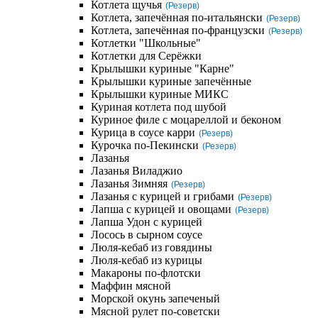
Котлета щучья
(Резерв)
Котлета, запечённая по-итальянски
(Резерв)
Котлета, запечённая по-французски
(Резерв)
Котлетки "Школьные"
Котлетки для Серёжки
Крылышки куриные "Карне"
Крылышки куриные запечённые
Крылышки куриные МИКС
Куриная котлета под шубой
Куриное филе с моцареллой и беконом
Курица в соусе карри
(Резерв)
Курочка по-Пекински
(Резерв)
Лазанья
Лазанья Виладжио
Лазанья Зимняя
(Резерв)
Лазанья с курицей и грибами
(Резерв)
Лапша с курицей и овощами
(Резерв)
Лапша Удон с курицей
Лосось в сырном соусе
Люля-кебаб из говядины
Люля-кебаб из курицы
Макароны по-флотски
Маффин мясной
Морской окунь запеченый
Мясной рулет по-советски