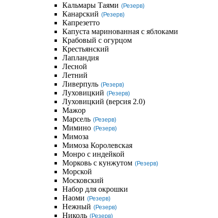
Кальмары Таями
(Резерв)
Канарский
(Резерв)
Капрезетто
Капуста маринованная с яблоками
Крабовый с огурцом
Крестьянский
Лапландия
Лесной
Летний
Ливерпуль
(Резерв)
Луховицкий
(Резерв)
Луховицкий (версия 2.0)
Мажор
Марсель
(Резерв)
Мимино
(Резерв)
Мимоза
Мимоза Королевская
Монро с индейкой
Морковь с кунжутом
(Резерв)
Морской
Московский
Набор для окрошки
Наоми
(Резерв)
Нежный
(Резерв)
Николь
(Резерв)