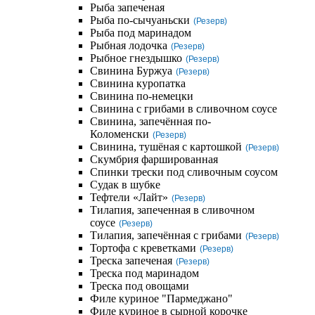
Рыба запеченая
Рыба по-сычуаньски
(Резерв)
Рыба под маринадом
Рыбная лодочка
(Резерв)
Рыбное гнездышко
(Резерв)
Свинина Буржуа
(Резерв)
Свинина куропатка
Свинина по-немецки
Свинина с грибами в сливочном соусе
Свинина, запечённая по-
Коломенски
(Резерв)
Свинина, тушёная с картошкой
(Резерв)
Скумбрия фаршированная
Спинки трески под сливочным соусом
Судак в шубке
Тефтели «Лайт»
(Резерв)
Тилапия, запеченная в сливочном
соусе
(Резерв)
Тилапия, запечённая с грибами
(Резерв)
Тортофа с креветками
(Резерв)
Треска запеченая
(Резерв)
Треска под маринадом
Треска под овощами
Филе куриное "Пармеджано"
Филе куриное в сырной корочке