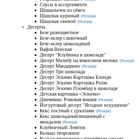
Соусы в ассортименте
Шашалычек из сёмги
Шашлык куриный
(Резерв)
Шашлык свиной
(Резерв)
Десерты
Безе разноцветное
Безе-эклер сливочный
Безе-эклер шоколадный
Вафля Венская
Десерт "Клубника в шоколаде"
Десерт Малибу на кокосовом молоке
(Резерв)
Десерт Мандарино
(Резерв)
Десерт Три шоколада
Десерт Эскимо Картошка Блонди
Десерт Эскимо Картошка Роззи
Десерт Эскимо Пломбир в шоколаде
Детская картошка «Эскимо»
Джеммикс Ромовая вишня
(Резерв)
Йогуртовый десерт "Ягодное искушение"
Кекс постный с цукатами
(Резерв)
Кекс шоколадный/вишневый с
миндалем
(Резерв)
Клубничный Ломтик
Кольцо творожное
Кольцо творожное с вишнёвым соусом