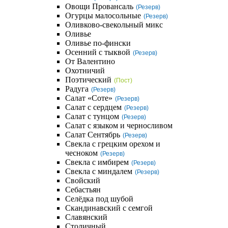
Овощи Провансаль
(Резерв)
Огурцы малосольные
(Резерв)
Оливково-свекольный микс
Оливье
Оливье по-фински
Осенний с тыквой
(Резерв)
От Валентино
Охотничий
Поэтический
(Пост)
Радуга
(Резерв)
Салат «Соте»
(Резерв)
Салат с сердцем
(Резерв)
Салат с тунцом
(Резерв)
Салат с языком и черносливом
Салат Сентябрь
(Резерв)
Свекла с грецким орехом и
чесноком
(Резерв)
Свекла с имбирем
(Резерв)
Свекла с миндалем
(Резерв)
Свойский
Себастьян
Селёдка под шубой
Скандинавский с семгой
Славянский
Столичный