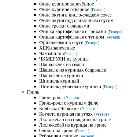
Филе куриное запечённое
Филе куриное отварное
(Резерв)
Филе окуня в кисло-сладком соусе
Филе окуня под сливочным соусом
Филе трески с овощами
Фишка картофельная с грибами
(Резерв)
Фишка картофельная с тунцом
(Резерв)
Фрикадельки в соусе
(Резерв)
ХЕКи запеченые
Чахохбили
(Резерв)
ЧКМЕРУЛИ из курицы
Шашалычек из сёмги
Шашлык из куриных бёдрышек
Шашлычок куриный
Шницель куриный
Шницель рубленый куриный
(Резерв)
Гриль
Гриль-ролл
(Резерв)
Гриль-ролл с куриным филе
Колбаски Чешские
(Резерв)
Котлета куриная на углях
(Резерв)
Люля-кебаб из говядины на гриле
Люля-кебаб из курицы на гриле
Овощи на гриле
(Резерв)
Ребрышки свиные
(Резерв)