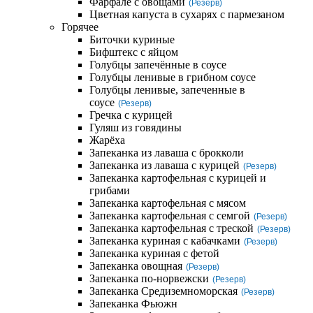
Фарфале с овощами
(Резерв)
Цветная капуста в сухарях с пармезаном
Горячее
Биточки куриные
Бифштекс с яйцом
Голубцы запечённые в соусе
Голубцы ленивые в грибном соусе
Голубцы ленивые, запеченные в
соусе
(Резерв)
Гречка с курицей
Гуляш из говядины
Жарёха
Запеканка из лаваша с брокколи
Запеканка из лаваша с курицей
(Резерв)
Запеканка картофельная с курицей и
грибами
Запеканка картофельная с мясом
Запеканка картофельная с семгой
(Резерв)
Запеканка картофельная с треской
(Резерв)
Запеканка куриная с кабачками
(Резерв)
Запеканка куриная с фетой
Запеканка овощная
(Резерв)
Запеканка по-норвежски
(Резерв)
Запеканка Средиземноморская
(Резерв)
Запеканка Фьюжн