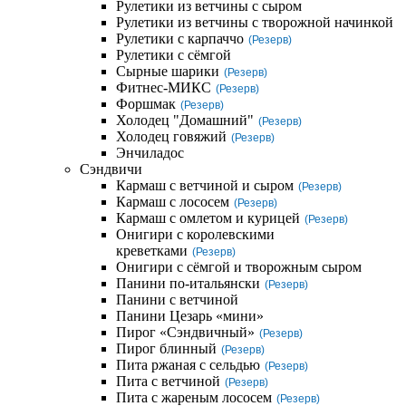
Рулетики из ветчины с сыром
Рулетики из ветчины с творожной начинкой
Рулетики с карпаччо
(Резерв)
Рулетики с сёмгой
Сырные шарики
(Резерв)
Фитнес-МИКС
(Резерв)
Форшмак
(Резерв)
Холодец "Домашний"
(Резерв)
Холодец говяжий
(Резерв)
Энчиладос
Сэндвичи
Кармаш с ветчиной и сыром
(Резерв)
Кармаш с лососем
(Резерв)
Кармаш с омлетом и курицей
(Резерв)
Онигири с королевскими
креветками
(Резерв)
Онигири с сёмгой и творожным сыром
Панини по-итальянски
(Резерв)
Панини с ветчиной
Панини Цезарь «мини»
Пирог «Сэндвичный»
(Резерв)
Пирог блинный
(Резерв)
Пита ржаная с сельдью
(Резерв)
Пита с ветчиной
(Резерв)
Пита с жареным лососем
(Резерв)