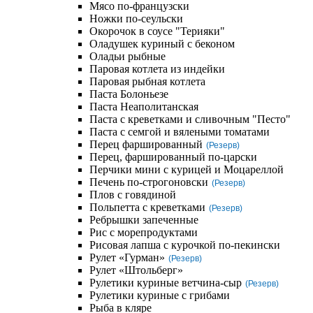
Мясо по-французски
Ножки по-сеульски
Окорочок в соусе "Терияки"
Оладушек куриный с беконом
Оладьи рыбные
Паровая котлета из индейки
Паровая рыбная котлета
Паста Болоньезе
Паста Неаполитанская
Паста с креветками и сливочным "Песто"
Паста с семгой и вялеными томатами
Перец фаршированный
(Резерв)
Перец, фаршированный по-царски
Перчики мини с курицей и Моцареллой
Печень по-строгоновски
(Резерв)
Плов с говядиной
Польпетта с креветками
(Резерв)
Ребрышки запеченные
Рис с морепродуктами
Рисовая лапша с курочкой по-пекински
Рулет «Гурман»
(Резерв)
Рулет «Штольберг»
Рулетики куриные ветчина-сыр
(Резерв)
Рулетики куриные с грибами
Рыба в кляре