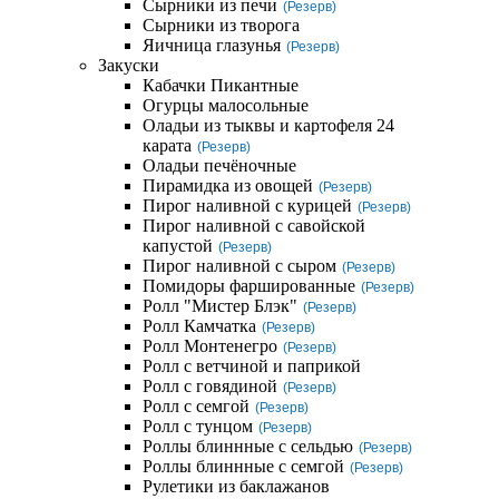
Сырники из печи
(Резерв)
Сырники из творога
Яичница глазунья
(Резерв)
Закуски
Кабачки Пикантные
Огурцы малосольные
Оладьи из тыквы и картофеля 24
карата
(Резерв)
Оладьи печёночные
Пирамидка из овощей
(Резерв)
Пирог наливной с курицей
(Резерв)
Пирог наливной с савойской
капустой
(Резерв)
Пирог наливной с сыром
(Резерв)
Помидоры фаршированные
(Резерв)
Ролл "Мистер Блэк"
(Резерв)
Ролл Камчатка
(Резерв)
Ролл Монтенегро
(Резерв)
Ролл с ветчиной и паприкой
Ролл с говядиной
(Резерв)
Ролл с семгой
(Резерв)
Ролл с тунцом
(Резерв)
Роллы блиннные с сельдью
(Резерв)
Роллы блиннные с семгой
(Резерв)
Рулетики из баклажанов