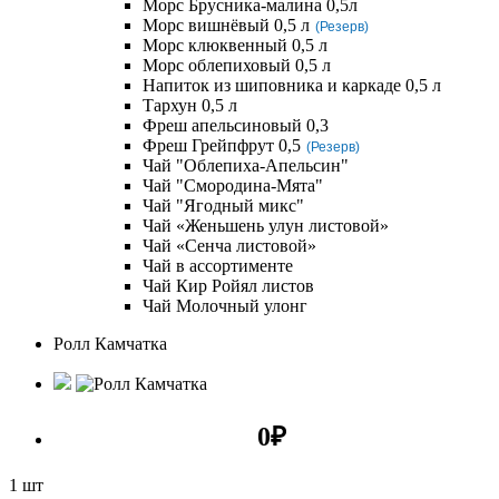
Морс Брусника-малина 0,5л
Морс вишнёвый 0,5 л
(Резерв)
Морс клюквенный 0,5 л
Морс облепиховый 0,5 л
Напиток из шиповника и каркаде 0,5 л
Тархун 0,5 л
Фреш апельсиновый 0,3
Фреш Грейпфрут 0,5
(Резерв)
Чай "Облепиха-Апельсин"
Чай "Смородина-Мята"
Чай "Ягодный микс"
Чай «Женьшень улун листовой»
Чай «Сенча листовой»
Чай в ассортименте
Чай Кир Ройял листов
Чай Молочный улонг
Ролл Камчатка
0
₽
1 шт