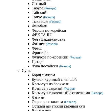
Сытный
Табуле
(Резерв)
Тайский
Тонус
(Резерв)
Тыквеоле
(Резерв)
Фан-Фан
Фасоль по-корейски
ФЁКЛА.RU
Фета Баклажановна
Фитнес
(Резерв)
Фреш
Фристайл
Фунчоза по-корейски
(Резерв)
Цезарь
Чука по-тайски
(Резерв)
Супы
Борщ с мясом
Бульон куриный с лапшой
Крем-суп из брокколи
Крем-суп сырный
(Резерв)
Крем-суп тыквенный с семечками
(Резерв)
Лагман
Окрошка с квасом
(Резерв)
Острый азиатский рыбный суп
Рассольник