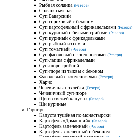
Рыбная солянка
(Резерв)
Солянка мясная
Суп Баварский
Суп гороховый с беконом
Суп картофельный с фрикадельками
(Резерв)
Суп куриный с белыми грибами
(Резерв)
Суп куриный с фрикадельками
Суп рыбный из семги
Суп томатный
(Резерв)
Суп фасолевый с копченостями
(Резерв)
Суп-лапша с фрикадельми
Суп-пюре грибной
Суп-пюре из тыквы с беконом
Фасолевый с копченостями
(Резерв)
Харчо
Чечевичная похлебка
(Резерв)
Чечевичный суп-пюре
Щи из свежей капусты
(Резерв)
Щи куриные
Гарниры
Капуста тушёная по-монастырски
Картофель «Домашний»
(Резерв)
Картофель запеченный
(Резерв)
Картофель запеченный с беконом