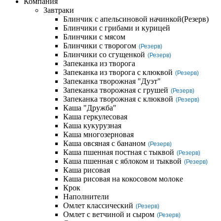
Компания
Завтраки
Блинчик с апельсиновой начинкой
(Резерв)
Блинчики с грибами и курицей
Блинчики с мясом
Блинчики с творогом
(Резерв)
Блинчики со сгущенкой
(Резерв)
Запеканка из творога
Запеканка из творога с клюквой
(Резерв)
Запеканка творожная "Дуэт"
Запеканка творожная с грушей
(Резерв)
Запеканка творожная с клюквой
(Резерв)
Каша "Дружба"
Каша геркулесовая
Каша кукурузная
Каша многозерновая
Каша овсяная с бананом
(Резерв)
Каша пшенная постная с тыквой
(Резерв)
Каша пшенная с яблоком и тыквой
(Резерв)
Каша рисовая
Каша рисовая на кокосовом молоке
Крок
Наполнители
Омлет классический
(Резерв)
Омлет с ветчиной и сыром
(Резерв)