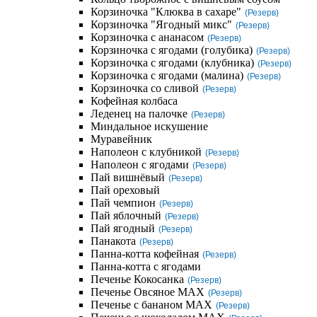
Корзиночка "Клюква в сахаре"
(Резерв)
Корзиночка "Ягодный микс"
(Резерв)
Корзиночка с ананасом
(Резерв)
Корзиночка с ягодами (голубика)
(Резерв)
Корзиночка с ягодами (клубника)
(Резерв)
Корзиночка с ягодами (малина)
(Резерв)
Корзиночка со сливой
(Резерв)
Кофейная колбаса
Леденец на палочке
(Резерв)
Миндальное искушение
Муравейник
Наполеон с клубникой
(Резерв)
Наполеон с ягодами
(Резерв)
Пай вишнёвый
(Резерв)
Пай ореховый
Пай чемпион
(Резерв)
Пай яблочный
(Резерв)
Пай ягодный
(Резерв)
Панакота
(Резерв)
Панна-котта кофейная
(Резерв)
Панна-котта с ягодами
Печенье Кокосанка
(Резерв)
Печенье Овсяное MAX
(Резерв)
Печенье с бананом MAX
(Резерв)