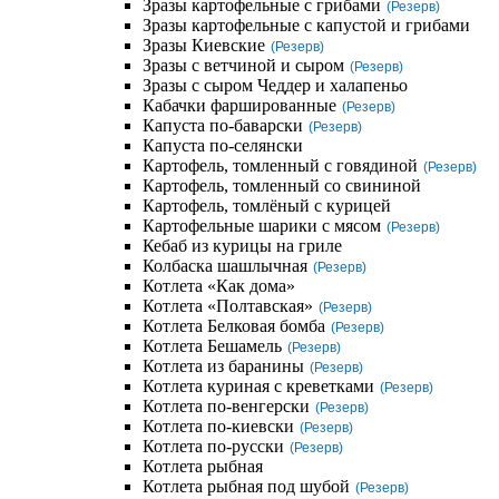
Зразы картофельные с грибами
(Резерв)
Зразы картофельные с капустой и грибами
Зразы Киевские
(Резерв)
Зразы с ветчиной и сыром
(Резерв)
Зразы с сыром Чеддер и халапеньо
Кабачки фаршированные
(Резерв)
Капуста по-баварски
(Резерв)
Капуста по-селянски
Картофель, томленный с говядиной
(Резерв)
Картофель, томленный со свининой
Картофель, томлёный с курицей
Картофельные шарики с мясом
(Резерв)
Кебаб из курицы на гриле
Колбаска шашлычная
(Резерв)
Котлета «Как дома»
Котлета «Полтавская»
(Резерв)
Котлета Белковая бомба
(Резерв)
Котлета Бешамель
(Резерв)
Котлета из баранины
(Резерв)
Котлета куриная с креветками
(Резерв)
Котлета по-венгерски
(Резерв)
Котлета по-киевски
(Резерв)
Котлета по-русски
(Резерв)
Котлета рыбная
Котлета рыбная под шубой
(Резерв)