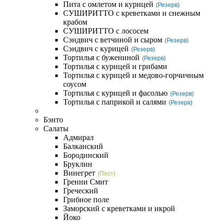
Пита с омлетом и курицей
(Резерв)
СУШИРИТТО с креветками и снежным
крабом
СУШИРИТТО с лососем
Сэндвич с ветчиной и сыром
(Резерв)
Сэндвич с курицей
(Резерв)
Тортилья с бужениной
(Резерв)
Тортилья с курицей и грибами
Тортилья с курицей и медово-горчичным
соусом
Тортилья с курицей и фасолью
(Резерв)
Тортилья с паприкой и салями
(Резерв)
Бэнто
Салаты
Адмирал
Балканский
Бородинский
Бруклин
Винегрет
(Пост)
Гренни Смит
Греческий
Грибное поле
Заморский с креветками и икрой
Йоко