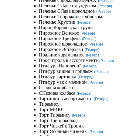
Печенье с шоколадом MAX
(Резерв)
Печенье СЛава с фундуком
(Резерв)
Печенье СЛава шоколдное
(Резерв)
Печенье Творожное с яблоком
Печенье Хрустик
(Резерв)
Пирог Королевская груша
Пирожное Венское
(Резерв)
Пирожное Трюфель
(Резерв)
Пирожное шоколадное
(Резерв)
Пирожное Эстерхази
(Резерв)
Пралине карамельное
(Резерв)
Профитроль в ассортименте
(Резерв)
Птифур "Наполеон"
(Резерв)
Птифур вишня и грильяж
(Резерв)
Птифур картошка
(Резерв)
Птифур мак с малиной
(Резерв)
Сладкая колбаса
СНежная колбаса
(Резерв)
Тартинки в ассортименте
(Резерв)
Тирамису
Торт МИКС
Торт Тирамису
(Резерв)
Торт Три шоколада
Торт Чизкейк Тропик
Торт Ягодный чизкейк
(Резерв)