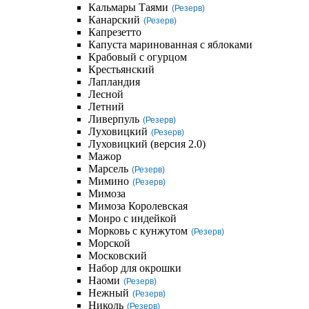
Кальмары Таями
(Резерв)
Канарский
(Резерв)
Капрезетто
Капуста маринованная с яблоками
Крабовый с огурцом
Крестьянский
Лапландия
Лесной
Летний
Ливерпуль
(Резерв)
Луховицкий
(Резерв)
Луховицкий (версия 2.0)
Мажор
Марсель
(Резерв)
Мимино
(Резерв)
Мимоза
Мимоза Королевская
Монро с индейкой
Морковь с кунжутом
(Резерв)
Морской
Московский
Набор для окрошки
Наоми
(Резерв)
Нежный
(Резерв)
Николь
(Резерв)