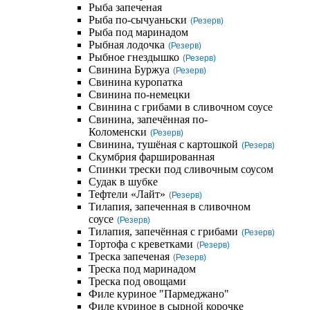
Рыба запеченая
Рыба по-сычуаньски
(Резерв)
Рыба под маринадом
Рыбная лодочка
(Резерв)
Рыбное гнездышко
(Резерв)
Свинина Буржуа
(Резерв)
Свинина куропатка
Свинина по-немецки
Свинина с грибами в сливочном соусе
Свинина, запечённая по-
Коломенски
(Резерв)
Свинина, тушёная с картошкой
(Резерв)
Скумбрия фаршированная
Спинки трески под сливочным соусом
Судак в шубке
Тефтели «Лайт»
(Резерв)
Тилапия, запеченная в сливочном
соусе
(Резерв)
Тилапия, запечённая с грибами
(Резерв)
Тортофа с креветками
(Резерв)
Треска запеченая
(Резерв)
Треска под маринадом
Треска под овощами
Филе куриное "Пармеджано"
Филе куриное в сырной корочке