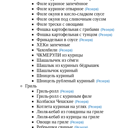
Филе куриное запечённое
Филе куриное отварное
(Резерв)
Филе окуня в кисло-сладком соусе
Филе окуня под сливочным соусом
Филе трески с овощами
Фишка картофельная с грибами
(Резерв)
Фишка картофельная с тунцом
(Резерв)
Фрикадельки в соусе
(Резерв)
ХЕКи запеченые
Чахохбили
(Резерв)
ЧКМЕРУЛИ из курицы
Шашалычек из сёмги
Шашлык из куриных бёдрышек
Шашлычок куриный
Шницель куриный
Шницель рубленый куриный
(Резерв)
Гриль
Гриль-ролл
(Резерв)
Гриль-ролл с куриным филе
Колбаски Чешские
(Резерв)
Котлета куриная на углях
(Резерв)
Люля-кебаб из говядины на гриле
Люля-кебаб из курицы на гриле
Овощи на гриле
(Резерв)
Ребрышки свиные
(Резерв)