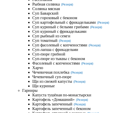
Рыбная солянка
(Резерв)
Солянка мясная
Суп Баварский
Суп гороховый с беконом
Суп картофельный с фрикадельками
(Резерв)
Суп куриный с белыми грибами
(Резерв)
Суп куриный с фрикадельками
Суп рыбный из семги
Суп томатный
(Резерв)
Суп фасолевый с копченостями
(Резерв)
Суп-лапша с фрикадельми
Суп-пюре грибной
Суп-пюре из тыквы с беконом
Фасолевый с копченостями
(Резерв)
Харчо
Чечевичная похлебка
(Резерв)
Чечевичный суп-пюре
Щи из свежей капусты
(Резерв)
Щи куриные
Гарниры
Капуста тушёная по-монастырски
Картофель «Домашний»
(Резерв)
Картофель запеченный
(Резерв)
Картофель запеченный с беконом