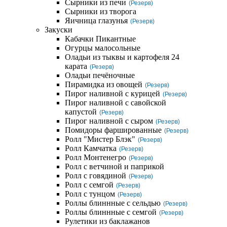
Сырники из печи
(Резерв)
Сырники из творога
Яичница глазунья
(Резерв)
Закуски
Кабачки Пикантные
Огурцы малосольные
Оладьи из тыквы и картофеля 24
карата
(Резерв)
Оладьи печёночные
Пирамидка из овощей
(Резерв)
Пирог наливной с курицей
(Резерв)
Пирог наливной с савойской
капустой
(Резерв)
Пирог наливной с сыром
(Резерв)
Помидоры фаршированные
(Резерв)
Ролл "Мистер Блэк"
(Резерв)
Ролл Камчатка
(Резерв)
Ролл Монтенегро
(Резерв)
Ролл с ветчиной и паприкой
Ролл с говядиной
(Резерв)
Ролл с семгой
(Резерв)
Ролл с тунцом
(Резерв)
Роллы блиннные с сельдью
(Резерв)
Роллы блиннные с семгой
(Резерв)
Рулетики из баклажанов