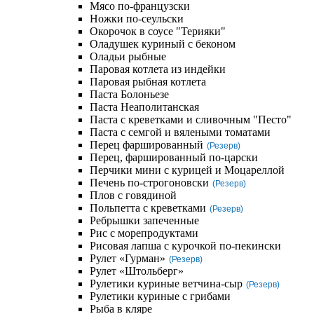
Мясо по-французски
Ножки по-сеульски
Окорочок в соусе "Терияки"
Оладушек куриный с беконом
Оладьи рыбные
Паровая котлета из индейки
Паровая рыбная котлета
Паста Болоньезе
Паста Неаполитанская
Паста с креветками и сливочным "Песто"
Паста с семгой и вялеными томатами
Перец фаршированный
(Резерв)
Перец, фаршированный по-царски
Перчики мини с курицей и Моцареллой
Печень по-строгоновски
(Резерв)
Плов с говядиной
Польпетта с креветками
(Резерв)
Ребрышки запеченные
Рис с морепродуктами
Рисовая лапша с курочкой по-пекински
Рулет «Гурман»
(Резерв)
Рулет «Штольберг»
Рулетики куриные ветчина-сыр
(Резерв)
Рулетики куриные с грибами
Рыба в кляре