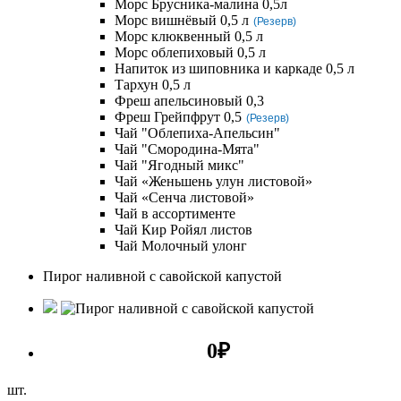
Морс Брусника-малина 0,5л
Морс вишнёвый 0,5 л
(Резерв)
Морс клюквенный 0,5 л
Морс облепиховый 0,5 л
Напиток из шиповника и каркаде 0,5 л
Тархун 0,5 л
Фреш апельсиновый 0,3
Фреш Грейпфрут 0,5
(Резерв)
Чай "Облепиха-Апельсин"
Чай "Смородина-Мята"
Чай "Ягодный микс"
Чай «Женьшень улун листовой»
Чай «Сенча листовой»
Чай в ассортименте
Чай Кир Ройял листов
Чай Молочный улонг
Пирог наливной с савойской капустой
0
₽
шт.