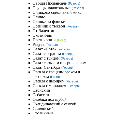
Овощи Провансаль
(Резерв)
Огурцы малосольные
(Резерв)
Оливково-свекольный микс
Оливье
Оливье по-фински
Осенний с тыквой
(Резерв)
От Валентино
Охотничий
Поэтический
(Пост)
Радуга
(Резерв)
Салат «Соте»
(Резерв)
Салат с сердцем
(Резерв)
Салат с тунцом
(Резерв)
Салат с языком и черносливом
Салат Сентябрь
(Резерв)
Свекла с грецким орехом и
чесноком
(Резерв)
Свекла с имбирем
(Резерв)
Свекла с миндалем
(Резерв)
Свойский
Себастьян
Селёдка под шубой
Скандинавский с семгой
Славянский
Столичный