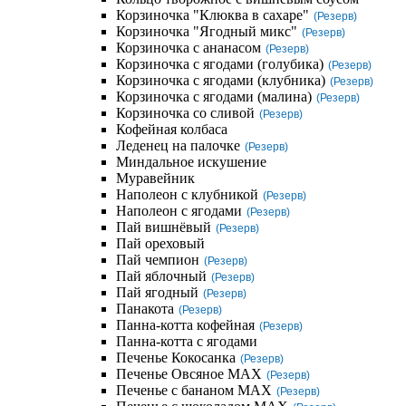
Корзиночка "Клюква в сахаре"
(Резерв)
Корзиночка "Ягодный микс"
(Резерв)
Корзиночка с ананасом
(Резерв)
Корзиночка с ягодами (голубика)
(Резерв)
Корзиночка с ягодами (клубника)
(Резерв)
Корзиночка с ягодами (малина)
(Резерв)
Корзиночка со сливой
(Резерв)
Кофейная колбаса
Леденец на палочке
(Резерв)
Миндальное искушение
Муравейник
Наполеон с клубникой
(Резерв)
Наполеон с ягодами
(Резерв)
Пай вишнёвый
(Резерв)
Пай ореховый
Пай чемпион
(Резерв)
Пай яблочный
(Резерв)
Пай ягодный
(Резерв)
Панакота
(Резерв)
Панна-котта кофейная
(Резерв)
Панна-котта с ягодами
Печенье Кокосанка
(Резерв)
Печенье Овсяное MAX
(Резерв)
Печенье с бананом MAX
(Резерв)