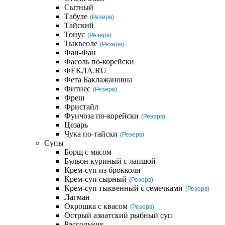
Сытный
Табуле
(Резерв)
Тайский
Тонус
(Резерв)
Тыквеоле
(Резерв)
Фан-Фан
Фасоль по-корейски
ФЁКЛА.RU
Фета Баклажановна
Фитнес
(Резерв)
Фреш
Фристайл
Фунчоза по-корейски
(Резерв)
Цезарь
Чука по-тайски
(Резерв)
Супы
Борщ с мясом
Бульон куриный с лапшой
Крем-суп из брокколи
Крем-суп сырный
(Резерв)
Крем-суп тыквенный с семечками
(Резерв)
Лагман
Окрошка с квасом
(Резерв)
Острый азиатский рыбный суп
Рассольник