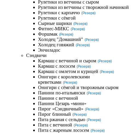
Рулетики из ветчины с сыром
Рулетики из ветчины с творожной начинкой
Рулетики с карпаччо
(Резерв)
Рулетики с сёмгой
Сырные шарики
(Резерв)
Фитнес-МИКС
(Резерв)
Форшмак
(Резерв)
Холодец "Домашний"
(Резерв)
Холодец говяжий
(Резерв)
Энчиладос
Сэндвичи
Кармаш с ветчиной и сыром
(Резерв)
Кармаш с лососем
(Резерв)
Кармаш с омлетом и курицей
(Резерв)
Онигири с королевскими
креветками
(Резерв)
Онигири с сёмгой и творожным сыром
Панини по-итальянски
(Резерв)
Панини с ветчиной
Панини Цезарь «мини»
Пирог «Сэндвичный»
(Резерв)
Пирог блинный
(Резерв)
Пита ржаная с сельдью
(Резерв)
Пита с ветчиной
(Резерв)
Пита с жареным лососем
(Резерв)