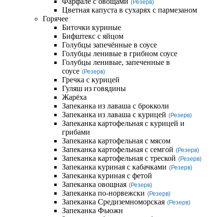
Фарфале с овощами
(Резерв)
Цветная капуста в сухарях с пармезаном
Горячее
Биточки куриные
Бифштекс с яйцом
Голубцы запечённые в соусе
Голубцы ленивые в грибном соусе
Голубцы ленивые, запеченные в
соусе
(Резерв)
Гречка с курицей
Гуляш из говядины
Жарёха
Запеканка из лаваша с брокколи
Запеканка из лаваша с курицей
(Резерв)
Запеканка картофельная с курицей и
грибами
Запеканка картофельная с мясом
Запеканка картофельная с семгой
(Резерв)
Запеканка картофельная с треской
(Резерв)
Запеканка куриная с кабачками
(Резерв)
Запеканка куриная с фетой
Запеканка овощная
(Резерв)
Запеканка по-норвежски
(Резерв)
Запеканка Средиземноморская
(Резерв)
Запеканка Фьюжн