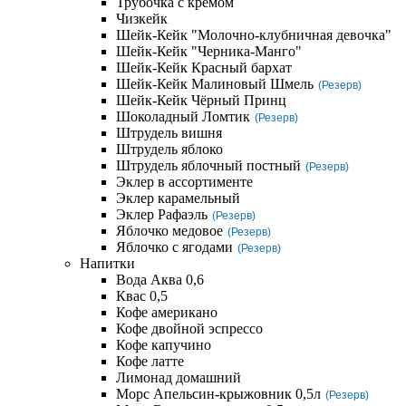
Трубочка с кремом
Чизкейк
Шейк-Кейк "Молочно-клубничная девочка"
Шейк-Кейк "Черника-Манго"
Шейк-Кейк Красный бархат
Шейк-Кейк Малиновый Шмель
(Резерв)
Шейк-Кейк Чёрный Принц
Шоколадный Ломтик
(Резерв)
Штрудель вишня
Штрудель яблоко
Штрудель яблочный постный
(Резерв)
Эклер в ассортименте
Эклер карамельный
Эклер Рафаэль
(Резерв)
Яблочко медовое
(Резерв)
Яблочко с ягодами
(Резерв)
Напитки
Вода Аква 0,6
Квас 0,5
Кофе американо
Кофе двойной эспрессо
Кофе капучино
Кофе латте
Лимонад домашний
Морс Апельсин-крыжовник 0,5л
(Резерв)