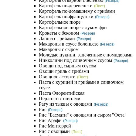
Картофель отварной с зеленью
(Резерв)
Картофель по-деревенски
(Пост)
Картофель по-домашнему с грибами
Картофель по-французски
(Резерв)
Картофельное пюре
Картофельное пюре с луком фри
Крокеты с беконом
(Резерв)
Лапша с грибами
(Резерв)
Макароны в соусе болоньезе
(Резерв)
Макароны с сыром
Молодые цукини, запеченные с помидорами
Никколини под сливочным соусом
(Резерв)
Овощи под сырным соусом
Овощи-гриль с грибами
Овощное ассорти
(Пост)
Паста с курицей и грибами в сливочном
соусе
Паста Флорентийская
Перлотто с опятами
Рагу из тыквы с овощами
(Резерв)
Рис
(Резерв)
Рис "Басмати" с овощами и сыром "Фета"
Рис Арафи
(Резерв)
Рис Монтеррей
Рис с овощами
(Пост)