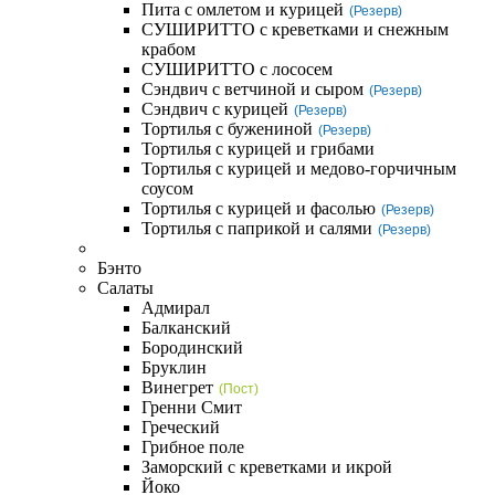
Пита с омлетом и курицей
(Резерв)
СУШИРИТТО с креветками и снежным
крабом
СУШИРИТТО с лососем
Сэндвич с ветчиной и сыром
(Резерв)
Сэндвич с курицей
(Резерв)
Тортилья с бужениной
(Резерв)
Тортилья с курицей и грибами
Тортилья с курицей и медово-горчичным
соусом
Тортилья с курицей и фасолью
(Резерв)
Тортилья с паприкой и салями
(Резерв)
Бэнто
Салаты
Адмирал
Балканский
Бородинский
Бруклин
Винегрет
(Пост)
Гренни Смит
Греческий
Грибное поле
Заморский с креветками и икрой
Йоко