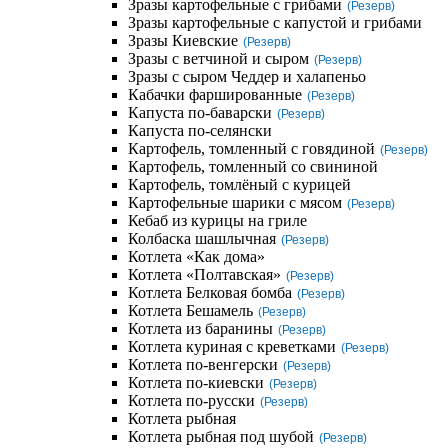
Зразы картофельные с грибами
(Резерв)
Зразы картофельные с капустой и грибами
Зразы Киевские
(Резерв)
Зразы с ветчиной и сыром
(Резерв)
Зразы с сыром Чеддер и халапеньо
Кабачки фаршированные
(Резерв)
Капуста по-баварски
(Резерв)
Капуста по-селянски
Картофель, томленный с говядиной
(Резерв)
Картофель, томленный со свининой
Картофель, томлёный с курицей
Картофельные шарики с мясом
(Резерв)
Кебаб из курицы на гриле
Колбаска шашлычная
(Резерв)
Котлета «Как дома»
Котлета «Полтавская»
(Резерв)
Котлета Белковая бомба
(Резерв)
Котлета Бешамель
(Резерв)
Котлета из баранины
(Резерв)
Котлета куриная с креветками
(Резерв)
Котлета по-венгерски
(Резерв)
Котлета по-киевски
(Резерв)
Котлета по-русски
(Резерв)
Котлета рыбная
Котлета рыбная под шубой
(Резерв)