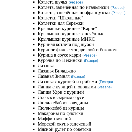
Котлета щучья
(Резерв)
Котлета, запечённая по-итальянски
(Резерв)
Котлета, запечённая по-французски
(Резерв)
Котлетки "Школьные"
Котлетки для Серёжки
Крылышки куриные "Карне"
Крылышки куриные запечённые
Крылышки куриные МИКС
Куриная котлета под шубой
Куриное филе с моцареллой и беконом
Курица в соусе карри
(Резерв)
Курочка по-Пекински
(Резерв)
Лазанья
Лазанья Виладжио
Лазанья Зимняя
(Резерв)
Лазанья с курицей и грибами
(Резерв)
Лапша с курицей и овощами
(Резерв)
Лапша Удон с курицей
Лосось в сырном соусе
Люля-кебаб из говядины
Люля-кебаб из курицы
Макароны по-флотски
Маффин мясной
Морской окунь запеченый
Мясной рулет по-советски