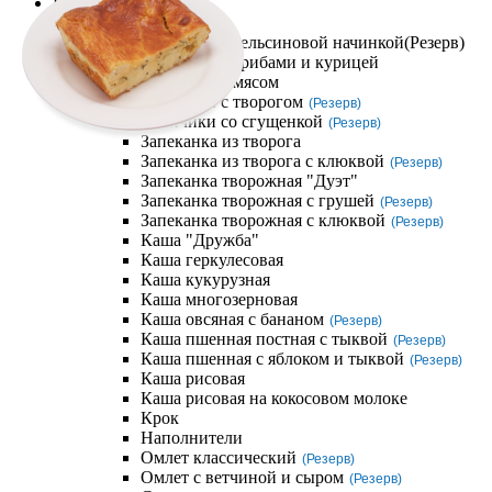
Компания
Завтраки
Блинчик с апельсиновой начинкой
(Резерв)
Блинчики с грибами и курицей
Блинчики с мясом
Блинчики с творогом
(Резерв)
Блинчики со сгущенкой
(Резерв)
Запеканка из творога
Запеканка из творога с клюквой
(Резерв)
Запеканка творожная "Дуэт"
Запеканка творожная с грушей
(Резерв)
Запеканка творожная с клюквой
(Резерв)
Каша "Дружба"
Каша геркулесовая
Каша кукурузная
Каша многозерновая
Каша овсяная с бананом
(Резерв)
Каша пшенная постная с тыквой
(Резерв)
Каша пшенная с яблоком и тыквой
(Резерв)
Каша рисовая
Каша рисовая на кокосовом молоке
Крок
Наполнители
Омлет классический
(Резерв)
Омлет с ветчиной и сыром
(Резерв)