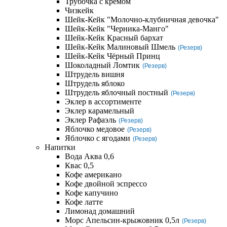
Трубочка с кремом
Чизкейк
Шейк-Кейк "Молочно-клубничная девочка"
Шейк-Кейк "Черника-Манго"
Шейк-Кейк Красный бархат
Шейк-Кейк Малиновый Шмель
(Резерв)
Шейк-Кейк Чёрный Принц
Шоколадный Ломтик
(Резерв)
Штрудель вишня
Штрудель яблоко
Штрудель яблочный постный
(Резерв)
Эклер в ассортименте
Эклер карамельный
Эклер Рафаэль
(Резерв)
Яблочко медовое
(Резерв)
Яблочко с ягодами
(Резерв)
Напитки
Вода Аква 0,6
Квас 0,5
Кофе американо
Кофе двойной эспрессо
Кофе капучино
Кофе латте
Лимонад домашний
Морс Апельсин-крыжовник 0,5л
(Резерв)