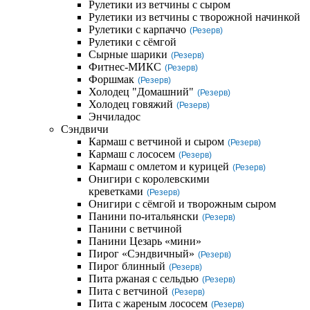
Рулетики из ветчины с сыром
Рулетики из ветчины с творожной начинкой
Рулетики с карпаччо
(Резерв)
Рулетики с сёмгой
Сырные шарики
(Резерв)
Фитнес-МИКС
(Резерв)
Форшмак
(Резерв)
Холодец "Домашний"
(Резерв)
Холодец говяжий
(Резерв)
Энчиладос
Сэндвичи
Кармаш с ветчиной и сыром
(Резерв)
Кармаш с лососем
(Резерв)
Кармаш с омлетом и курицей
(Резерв)
Онигири с королевскими
креветками
(Резерв)
Онигири с сёмгой и творожным сыром
Панини по-итальянски
(Резерв)
Панини с ветчиной
Панини Цезарь «мини»
Пирог «Сэндвичный»
(Резерв)
Пирог блинный
(Резерв)
Пита ржаная с сельдью
(Резерв)
Пита с ветчиной
(Резерв)
Пита с жареным лососем
(Резерв)