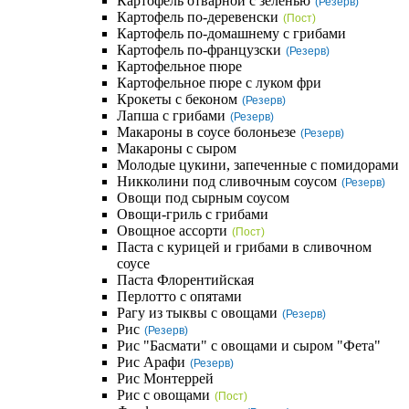
Картофель отварной с зеленью
(Резерв)
Картофель по-деревенски
(Пост)
Картофель по-домашнему с грибами
Картофель по-французски
(Резерв)
Картофельное пюре
Картофельное пюре с луком фри
Крокеты с беконом
(Резерв)
Лапша с грибами
(Резерв)
Макароны в соусе болоньезе
(Резерв)
Макароны с сыром
Молодые цукини, запеченные с помидорами
Никколини под сливочным соусом
(Резерв)
Овощи под сырным соусом
Овощи-гриль с грибами
Овощное ассорти
(Пост)
Паста с курицей и грибами в сливочном
соусе
Паста Флорентийская
Перлотто с опятами
Рагу из тыквы с овощами
(Резерв)
Рис
(Резерв)
Рис "Басмати" с овощами и сыром "Фета"
Рис Арафи
(Резерв)
Рис Монтеррей
Рис с овощами
(Пост)