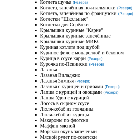
Котлета щучья
(Резерв)
Котлета, запечённая по-итальянски
(Резерв)
Котлета, запечённая по-французски
(Резерв)
Котлетки "Школьные"
Котлетки для Серёжки
Крылышки куриные "Карне"
Крылышки куриные запечённые
Крылышки куриные МИКС
Куриная котлета под шубой
Куриное филе с моцареллой и беконом
Курица в соусе карри
(Резерв)
Курочка по-Пекински
(Резерв)
Лазанья
Лазанья Виладжио
Лазанья Зимняя
(Резерв)
Лазанья с курицей и грибами
(Резерв)
Лапша с курицей и овощами
(Резерв)
Лапша Удон с курицей
Лосось в сырном соусе
Люля-кебаб из говядины
Люля-кебаб из курицы
Макароны по-флотски
Маффин мясной
Морской окунь запеченый
Мясной рулет по-советски