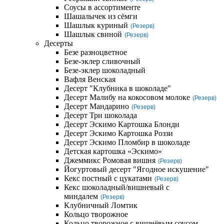
Соусы в ассортименте
Шашалычек из сёмги
Шашлык куриный
(Резерв)
Шашлык свиной
(Резерв)
Десерты
Безе разноцветное
Безе-эклер сливочный
Безе-эклер шоколадный
Вафля Венская
Десерт "Клубника в шоколаде"
Десерт Малибу на кокосовом молоке
(Резерв)
Десерт Мандарино
(Резерв)
Десерт Три шоколада
Десерт Эскимо Картошка Блонди
Десерт Эскимо Картошка Роззи
Десерт Эскимо Пломбир в шоколаде
Детская картошка «Эскимо»
Джеммикс Ромовая вишня
(Резерв)
Йогуртовый десерт "Ягодное искушение"
Кекс постный с цукатами
(Резерв)
Кекс шоколадный/вишневый с
миндалем
(Резерв)
Клубничный Ломтик
Кольцо творожное
Кольцо творожное с вишнёвым соусом