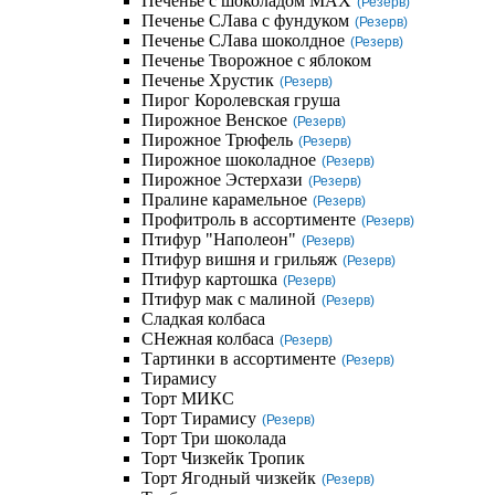
Печенье с шоколадом MAX
(Резерв)
Печенье СЛава с фундуком
(Резерв)
Печенье СЛава шоколдное
(Резерв)
Печенье Творожное с яблоком
Печенье Хрустик
(Резерв)
Пирог Королевская груша
Пирожное Венское
(Резерв)
Пирожное Трюфель
(Резерв)
Пирожное шоколадное
(Резерв)
Пирожное Эстерхази
(Резерв)
Пралине карамельное
(Резерв)
Профитроль в ассортименте
(Резерв)
Птифур "Наполеон"
(Резерв)
Птифур вишня и грильяж
(Резерв)
Птифур картошка
(Резерв)
Птифур мак с малиной
(Резерв)
Сладкая колбаса
СНежная колбаса
(Резерв)
Тартинки в ассортименте
(Резерв)
Тирамису
Торт МИКС
Торт Тирамису
(Резерв)
Торт Три шоколада
Торт Чизкейк Тропик
Торт Ягодный чизкейк
(Резерв)