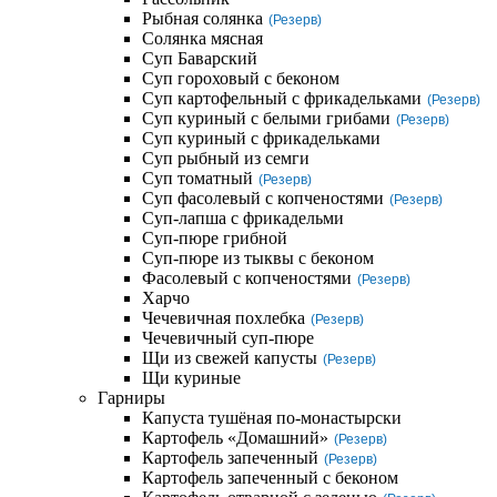
Рыбная солянка
(Резерв)
Солянка мясная
Суп Баварский
Суп гороховый с беконом
Суп картофельный с фрикадельками
(Резерв)
Суп куриный с белыми грибами
(Резерв)
Суп куриный с фрикадельками
Суп рыбный из семги
Суп томатный
(Резерв)
Суп фасолевый с копченостями
(Резерв)
Суп-лапша с фрикадельми
Суп-пюре грибной
Суп-пюре из тыквы с беконом
Фасолевый с копченостями
(Резерв)
Харчо
Чечевичная похлебка
(Резерв)
Чечевичный суп-пюре
Щи из свежей капусты
(Резерв)
Щи куриные
Гарниры
Капуста тушёная по-монастырски
Картофель «Домашний»
(Резерв)
Картофель запеченный
(Резерв)
Картофель запеченный с беконом