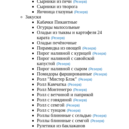
Сырники из печи
(Резерв)
Сырники из творога
Яичница глазунья
(Резерв)
Закуски
Кабачки Пикантные
Огурцы малосольные
Оладьи из тыквы и картофеля 24
карата
(Резерв)
Оладьи печёночные
Пирамидка из овощей
(Резерв)
Пирог наливной с курицей
(Резерв)
Пирог наливной с савойской
капустой
(Резерв)
Пирог наливной с сыром
(Резерв)
Помидоры фаршированные
(Резерв)
Ролл "Мистер Блэк"
(Резерв)
Ролл Камчатка
(Резерв)
Ролл Монтенегро
(Резерв)
Ролл с ветчиной и паприкой
Ролл с говядиной
(Резерв)
Ролл с семгой
(Резерв)
Ролл с тунцом
(Резерв)
Роллы блиннные с сельдью
(Резерв)
Роллы блиннные с семгой
(Резерв)
Рулетики из баклажанов