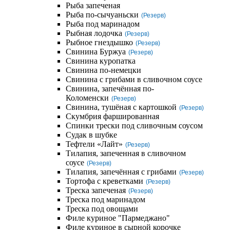
Рыба запеченая
Рыба по-сычуаньски
(Резерв)
Рыба под маринадом
Рыбная лодочка
(Резерв)
Рыбное гнездышко
(Резерв)
Свинина Буржуа
(Резерв)
Свинина куропатка
Свинина по-немецки
Свинина с грибами в сливочном соусе
Свинина, запечённая по-
Коломенски
(Резерв)
Свинина, тушёная с картошкой
(Резерв)
Скумбрия фаршированная
Спинки трески под сливочным соусом
Судак в шубке
Тефтели «Лайт»
(Резерв)
Тилапия, запеченная в сливочном
соусе
(Резерв)
Тилапия, запечённая с грибами
(Резерв)
Тортофа с креветками
(Резерв)
Треска запеченая
(Резерв)
Треска под маринадом
Треска под овощами
Филе куриное "Пармеджано"
Филе куриное в сырной корочке