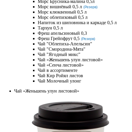
Морс Брусника-малина 0,5л
Морс вишнёвый 0,5 л
(Резерв)
Морс клюквенный 0,5 л
Морс облепиховый 0,5 л
Напиток из шиповника и каркаде 0,5 л
Тархун 0,5 л
Фреш апельсиновый 0,3
Фреш Грейпфрут 0,5
(Резерв)
Чай "Облепиха-Апельсин"
Чай "Смородина-Мята"
Чай "Ягодный микс"
Чай «Женьшень улун листовой»
Чай «Сенча листовой»
Чай в ассортименте
Чай Кир Ройял листов
Чай Молочный улонг
Чай «Женьшень улун листовой»