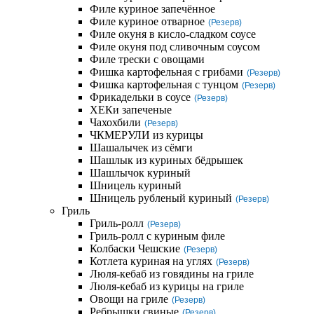
Филе куриное запечённое
Филе куриное отварное
(Резерв)
Филе окуня в кисло-сладком соусе
Филе окуня под сливочным соусом
Филе трески с овощами
Фишка картофельная с грибами
(Резерв)
Фишка картофельная с тунцом
(Резерв)
Фрикадельки в соусе
(Резерв)
ХЕКи запеченые
Чахохбили
(Резерв)
ЧКМЕРУЛИ из курицы
Шашалычек из сёмги
Шашлык из куриных бёдрышек
Шашлычок куриный
Шницель куриный
Шницель рубленый куриный
(Резерв)
Гриль
Гриль-ролл
(Резерв)
Гриль-ролл с куриным филе
Колбаски Чешские
(Резерв)
Котлета куриная на углях
(Резерв)
Люля-кебаб из говядины на гриле
Люля-кебаб из курицы на гриле
Овощи на гриле
(Резерв)
Ребрышки свиные
(Резерв)