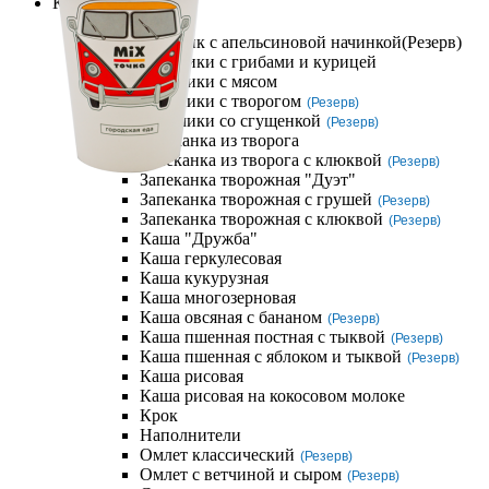
Компания
Завтраки
Блинчик с апельсиновой начинкой
(Резерв)
Блинчики с грибами и курицей
Блинчики с мясом
Блинчики с творогом
(Резерв)
Блинчики со сгущенкой
(Резерв)
Запеканка из творога
Запеканка из творога с клюквой
(Резерв)
Запеканка творожная "Дуэт"
Запеканка творожная с грушей
(Резерв)
Запеканка творожная с клюквой
(Резерв)
Каша "Дружба"
Каша геркулесовая
Каша кукурузная
Каша многозерновая
Каша овсяная с бананом
(Резерв)
Каша пшенная постная с тыквой
(Резерв)
Каша пшенная с яблоком и тыквой
(Резерв)
Каша рисовая
Каша рисовая на кокосовом молоке
Крок
Наполнители
Омлет классический
(Резерв)
Омлет с ветчиной и сыром
(Резерв)