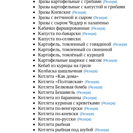
Зразы картофельные с грибами
(Резерв)
Зразы картофельные с капустой и грибами
Зразы Киевские
(Резерв)
Зразы с ветчиной и сыром
(Резерв)
Зразы с сыром Чеддер и халапеньо
Кабачки фаршированные
(Резерв)
Капуста по-баварски
(Резерв)
Капуста по-селянски
Картофель, томленный с говядиной
(Резерв)
Картофель, томленный со свининой
Картофель, томлёный с курицей
Картофельные шарики с мясом
(Резерв)
Кебаб из курицы на гриле
Колбаска шашлычная
(Резерв)
Котлета «Как дома»
Котлета «Полтавская»
(Резерв)
Котлета Белковая бомба
(Резерв)
Котлета Бешамель
(Резерв)
Котлета из баранины
(Резерв)
Котлета куриная с креветками
(Резерв)
Котлета по-венгерски
(Резерв)
Котлета по-киевски
(Резерв)
Котлета по-русски
(Резерв)
Котлета рыбная
Котлета рыбная под шубой
(Резерв)