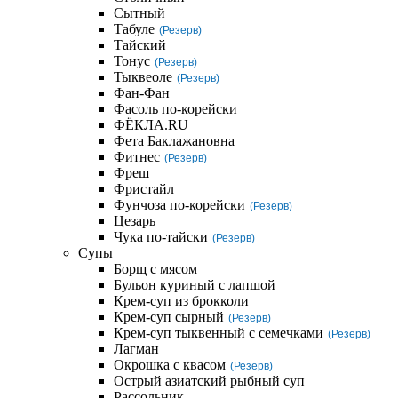
Сытный
Табуле
(Резерв)
Тайский
Тонус
(Резерв)
Тыквеоле
(Резерв)
Фан-Фан
Фасоль по-корейски
ФЁКЛА.RU
Фета Баклажановна
Фитнес
(Резерв)
Фреш
Фристайл
Фунчоза по-корейски
(Резерв)
Цезарь
Чука по-тайски
(Резерв)
Супы
Борщ с мясом
Бульон куриный с лапшой
Крем-суп из брокколи
Крем-суп сырный
(Резерв)
Крем-суп тыквенный с семечками
(Резерв)
Лагман
Окрошка с квасом
(Резерв)
Острый азиатский рыбный суп
Рассольник