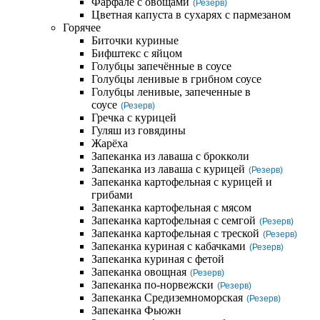
Фарфале с овощами
(Резерв)
Цветная капуста в сухарях с пармезаном
Горячее
Биточки куриные
Бифштекс с яйцом
Голубцы запечённые в соусе
Голубцы ленивые в грибном соусе
Голубцы ленивые, запеченные в
соусе
(Резерв)
Гречка с курицей
Гуляш из говядины
Жарёха
Запеканка из лаваша с брокколи
Запеканка из лаваша с курицей
(Резерв)
Запеканка картофельная с курицей и
грибами
Запеканка картофельная с мясом
Запеканка картофельная с семгой
(Резерв)
Запеканка картофельная с треской
(Резерв)
Запеканка куриная с кабачками
(Резерв)
Запеканка куриная с фетой
Запеканка овощная
(Резерв)
Запеканка по-норвежски
(Резерв)
Запеканка Средиземноморская
(Резерв)
Запеканка Фьюжн