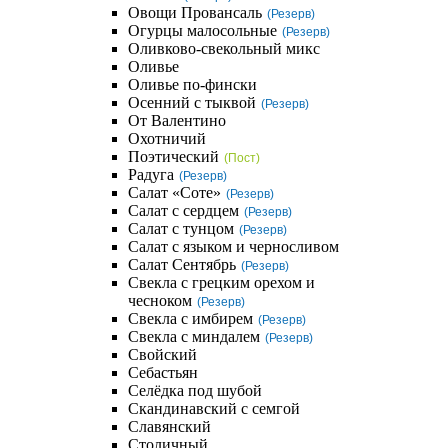
Овощи Провансаль
(Резерв)
Огурцы малосольные
(Резерв)
Оливково-свекольный микс
Оливье
Оливье по-фински
Осенний с тыквой
(Резерв)
От Валентино
Охотничий
Поэтический
(Пост)
Радуга
(Резерв)
Салат «Соте»
(Резерв)
Салат с сердцем
(Резерв)
Салат с тунцом
(Резерв)
Салат с языком и черносливом
Салат Сентябрь
(Резерв)
Свекла с грецким орехом и
чесноком
(Резерв)
Свекла с имбирем
(Резерв)
Свекла с миндалем
(Резерв)
Свойский
Себастьян
Селёдка под шубой
Скандинавский с семгой
Славянский
Столичный