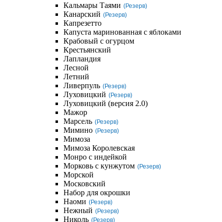
Кальмары Таями
(Резерв)
Канарский
(Резерв)
Капрезетто
Капуста маринованная с яблоками
Крабовый с огурцом
Крестьянский
Лапландия
Лесной
Летний
Ливерпуль
(Резерв)
Луховицкий
(Резерв)
Луховицкий (версия 2.0)
Мажор
Марсель
(Резерв)
Мимино
(Резерв)
Мимоза
Мимоза Королевская
Монро с индейкой
Морковь с кунжутом
(Резерв)
Морской
Московский
Набор для окрошки
Наоми
(Резерв)
Нежный
(Резерв)
Николь
(Резерв)