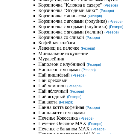
Корзиночка "Клюква в сахаре"
(Резерв)
Корзиночка "Ягодный микс"
(Резерв)
Корзиночка с ананасом
(Резерв)
Корзиночка с ягодами (голубика)
(Резерв)
Корзиночка с ягодами (клубника)
(Резерв)
Корзиночка с ягодами (малина)
(Резерв)
Корзиночка со сливой
(Резерв)
Кофейная колбаса
Леденец на палочке
(Резерв)
Миндальное искушение
Муравейник
Наполеон с клубникой
(Резерв)
Наполеон с ягодами
(Резерв)
Пай вишнёвый
(Резерв)
Пай ореховый
Пай чемпион
(Резерв)
Пай яблочный
(Резерв)
Пай ягодный
(Резерв)
Панакота
(Резерв)
Панна-котта кофейная
(Резерв)
Панна-котта с ягодами
Печенье Кокосанка
(Резерв)
Печенье Овсяное MAX
(Резерв)
Печенье с бананом MAX
(Резерв)