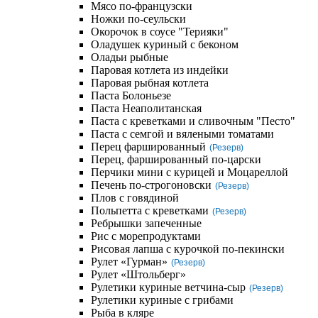
Мясо по-французски
Ножки по-сеульски
Окорочок в соусе "Терияки"
Оладушек куриный с беконом
Оладьи рыбные
Паровая котлета из индейки
Паровая рыбная котлета
Паста Болоньезе
Паста Неаполитанская
Паста с креветками и сливочным "Песто"
Паста с семгой и вялеными томатами
Перец фаршированный
(Резерв)
Перец, фаршированный по-царски
Перчики мини с курицей и Моцареллой
Печень по-строгоновски
(Резерв)
Плов с говядиной
Польпетта с креветками
(Резерв)
Ребрышки запеченные
Рис с морепродуктами
Рисовая лапша с курочкой по-пекински
Рулет «Гурман»
(Резерв)
Рулет «Штольберг»
Рулетики куриные ветчина-сыр
(Резерв)
Рулетики куриные с грибами
Рыба в кляре