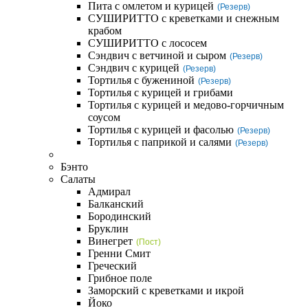
Пита с омлетом и курицей
(Резерв)
СУШИРИТТО с креветками и снежным
крабом
СУШИРИТТО с лососем
Сэндвич с ветчиной и сыром
(Резерв)
Сэндвич с курицей
(Резерв)
Тортилья с бужениной
(Резерв)
Тортилья с курицей и грибами
Тортилья с курицей и медово-горчичным
соусом
Тортилья с курицей и фасолью
(Резерв)
Тортилья с паприкой и салями
(Резерв)
Бэнто
Салаты
Адмирал
Балканский
Бородинский
Бруклин
Винегрет
(Пост)
Гренни Смит
Греческий
Грибное поле
Заморский с креветками и икрой
Йоко