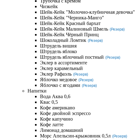
Трубочка с кремом
Чизкейк
Шейк-Кейк "Молочно-клубничная девочка"
Шейк-Кейк "Черника-Манго"
Шейк-Кейк Красный бархат
Шейк-Кейк Малиновый Шмель
(Резерв)
Шейк-Кейк Чёрный Принц
Шоколадный Ломтик
(Резерв)
Штрудель вишня
Штрудель яблоко
Штрудель яблочный постный
(Резерв)
Эклер в ассортименте
Эклер карамельный
Эклер Рафаэль
(Резерв)
Яблочко медовое
(Резерв)
Яблочко с ягодами
(Резерв)
Напитки
Вода Аква 0,6
Квас 0,5
Кофе американо
Кофе двойной эспрессо
Кофе капучино
Кофе латте
Лимонад домашний
Морс Апельсин-крыжовник 0,5л
(Резерв)