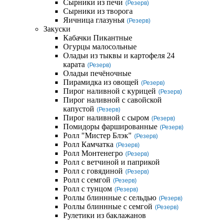
Сырники из печи
(Резерв)
Сырники из творога
Яичница глазунья
(Резерв)
Закуски
Кабачки Пикантные
Огурцы малосольные
Оладьи из тыквы и картофеля 24
карата
(Резерв)
Оладьи печёночные
Пирамидка из овощей
(Резерв)
Пирог наливной с курицей
(Резерв)
Пирог наливной с савойской
капустой
(Резерв)
Пирог наливной с сыром
(Резерв)
Помидоры фаршированные
(Резерв)
Ролл "Мистер Блэк"
(Резерв)
Ролл Камчатка
(Резерв)
Ролл Монтенегро
(Резерв)
Ролл с ветчиной и паприкой
Ролл с говядиной
(Резерв)
Ролл с семгой
(Резерв)
Ролл с тунцом
(Резерв)
Роллы блиннные с сельдью
(Резерв)
Роллы блиннные с семгой
(Резерв)
Рулетики из баклажанов