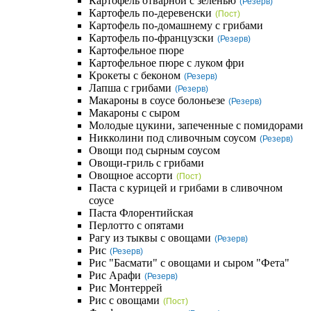
Картофель отварной с зеленью
(Резерв)
Картофель по-деревенски
(Пост)
Картофель по-домашнему с грибами
Картофель по-французски
(Резерв)
Картофельное пюре
Картофельное пюре с луком фри
Крокеты с беконом
(Резерв)
Лапша с грибами
(Резерв)
Макароны в соусе болоньезе
(Резерв)
Макароны с сыром
Молодые цукини, запеченные с помидорами
Никколини под сливочным соусом
(Резерв)
Овощи под сырным соусом
Овощи-гриль с грибами
Овощное ассорти
(Пост)
Паста с курицей и грибами в сливочном
соусе
Паста Флорентийская
Перлотто с опятами
Рагу из тыквы с овощами
(Резерв)
Рис
(Резерв)
Рис "Басмати" с овощами и сыром "Фета"
Рис Арафи
(Резерв)
Рис Монтеррей
Рис с овощами
(Пост)