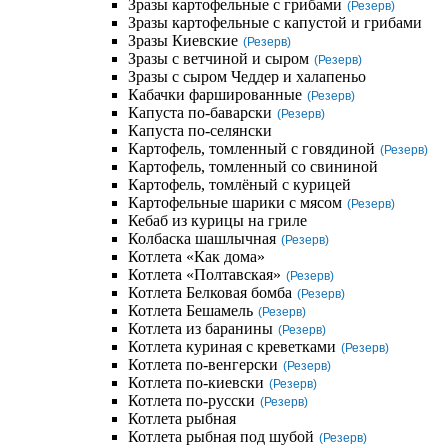
Зразы картофельные с грибами
(Резерв)
Зразы картофельные с капустой и грибами
Зразы Киевские
(Резерв)
Зразы с ветчиной и сыром
(Резерв)
Зразы с сыром Чеддер и халапеньо
Кабачки фаршированные
(Резерв)
Капуста по-баварски
(Резерв)
Капуста по-селянски
Картофель, томленный с говядиной
(Резерв)
Картофель, томленный со свининой
Картофель, томлёный с курицей
Картофельные шарики с мясом
(Резерв)
Кебаб из курицы на гриле
Колбаска шашлычная
(Резерв)
Котлета «Как дома»
Котлета «Полтавская»
(Резерв)
Котлета Белковая бомба
(Резерв)
Котлета Бешамель
(Резерв)
Котлета из баранины
(Резерв)
Котлета куриная с креветками
(Резерв)
Котлета по-венгерски
(Резерв)
Котлета по-киевски
(Резерв)
Котлета по-русски
(Резерв)
Котлета рыбная
Котлета рыбная под шубой
(Резерв)