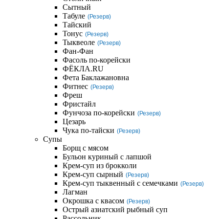
Сытный
Табуле
(Резерв)
Тайский
Тонус
(Резерв)
Тыквеоле
(Резерв)
Фан-Фан
Фасоль по-корейски
ФЁКЛА.RU
Фета Баклажановна
Фитнес
(Резерв)
Фреш
Фристайл
Фунчоза по-корейски
(Резерв)
Цезарь
Чука по-тайски
(Резерв)
Супы
Борщ с мясом
Бульон куриный с лапшой
Крем-суп из брокколи
Крем-суп сырный
(Резерв)
Крем-суп тыквенный с семечками
(Резерв)
Лагман
Окрошка с квасом
(Резерв)
Острый азиатский рыбный суп
Рассольник