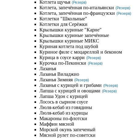
Котлета щучья
(Резерв)
Котлета, запечённая по-итальянски
(Резерв)
Котлета, запечённая по-французски
(Резерв)
Котлетки "Школьные"
Котлетки для Серёжки
Крылышки куриные "Карне"
Крылышки куриные запечённые
Крылышки куриные МИКС
Куриная котлета под шубой
Куриное филе с моцареллой и беконом
Курица в соусе карри
(Резерв)
Курочка по-Пекински
(Резерв)
Лазанья
Лазанья Виладжио
Лазанья Зимняя
(Резерв)
Лазанья с курицей и грибами
(Резерв)
Лапша с курицей и овощами
(Резерв)
Лапша Удон с курицей
Лосось в сырном соусе
Люля-кебаб из говядины
Люля-кебаб из курицы
Макароны по-флотски
Маффин мясной
Морской окунь запеченый
Мясной рулет по-советски