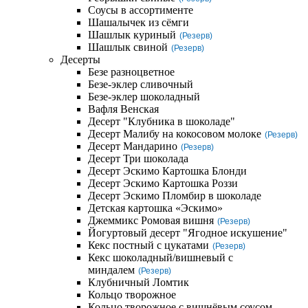
Соусы в ассортименте
Шашалычек из сёмги
Шашлык куриный
(Резерв)
Шашлык свиной
(Резерв)
Десерты
Безе разноцветное
Безе-эклер сливочный
Безе-эклер шоколадный
Вафля Венская
Десерт "Клубника в шоколаде"
Десерт Малибу на кокосовом молоке
(Резерв)
Десерт Мандарино
(Резерв)
Десерт Три шоколада
Десерт Эскимо Картошка Блонди
Десерт Эскимо Картошка Роззи
Десерт Эскимо Пломбир в шоколаде
Детская картошка «Эскимо»
Джеммикс Ромовая вишня
(Резерв)
Йогуртовый десерт "Ягодное искушение"
Кекс постный с цукатами
(Резерв)
Кекс шоколадный/вишневый с
миндалем
(Резерв)
Клубничный Ломтик
Кольцо творожное
Кольцо творожное с вишнёвым соусом