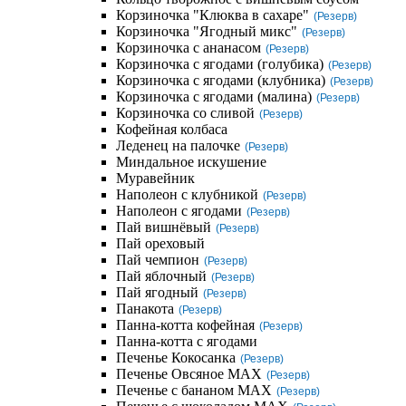
Корзиночка "Клюква в сахаре"
(Резерв)
Корзиночка "Ягодный микс"
(Резерв)
Корзиночка с ананасом
(Резерв)
Корзиночка с ягодами (голубика)
(Резерв)
Корзиночка с ягодами (клубника)
(Резерв)
Корзиночка с ягодами (малина)
(Резерв)
Корзиночка со сливой
(Резерв)
Кофейная колбаса
Леденец на палочке
(Резерв)
Миндальное искушение
Муравейник
Наполеон с клубникой
(Резерв)
Наполеон с ягодами
(Резерв)
Пай вишнёвый
(Резерв)
Пай ореховый
Пай чемпион
(Резерв)
Пай яблочный
(Резерв)
Пай ягодный
(Резерв)
Панакота
(Резерв)
Панна-котта кофейная
(Резерв)
Панна-котта с ягодами
Печенье Кокосанка
(Резерв)
Печенье Овсяное MAX
(Резерв)
Печенье с бананом MAX
(Резерв)