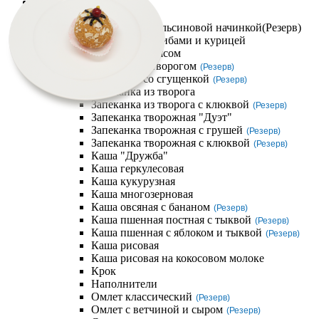
Компания
Завтраки
Блинчик с апельсиновой начинкой
(Резерв)
Блинчики с грибами и курицей
Блинчики с мясом
Блинчики с творогом
(Резерв)
Блинчики со сгущенкой
(Резерв)
Запеканка из творога
Запеканка из творога с клюквой
(Резерв)
Запеканка творожная "Дуэт"
Запеканка творожная с грушей
(Резерв)
Запеканка творожная с клюквой
(Резерв)
Каша "Дружба"
Каша геркулесовая
Каша кукурузная
Каша многозерновая
Каша овсяная с бананом
(Резерв)
Каша пшенная постная с тыквой
(Резерв)
Каша пшенная с яблоком и тыквой
(Резерв)
Каша рисовая
Каша рисовая на кокосовом молоке
Крок
Наполнители
Омлет классический
(Резерв)
Омлет с ветчиной и сыром
(Резерв)