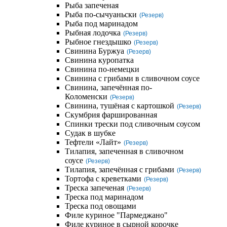
Рыба запеченая
Рыба по-сычуаньски
(Резерв)
Рыба под маринадом
Рыбная лодочка
(Резерв)
Рыбное гнездышко
(Резерв)
Свинина Буржуа
(Резерв)
Свинина куропатка
Свинина по-немецки
Свинина с грибами в сливочном соусе
Свинина, запечённая по-
Коломенски
(Резерв)
Свинина, тушёная с картошкой
(Резерв)
Скумбрия фаршированная
Спинки трески под сливочным соусом
Судак в шубке
Тефтели «Лайт»
(Резерв)
Тилапия, запеченная в сливочном
соусе
(Резерв)
Тилапия, запечённая с грибами
(Резерв)
Тортофа с креветками
(Резерв)
Треска запеченая
(Резерв)
Треска под маринадом
Треска под овощами
Филе куриное "Пармеджано"
Филе куриное в сырной корочке