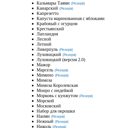
Кальмары Таями
(Резерв)
Канарский
(Резерв)
Капрезетто
Капуста маринованная с яблоками
Крабовый с огурцом
Крестьянский
Лапландия
Лесной
Летний
Ливерпуль
(Резерв)
Луховицкий
(Резерв)
Луховицкий (версия 2.0)
Мажор
Марсель
(Резерв)
Мимино
(Резерв)
Мимоза
Мимоза Королевская
Монро с индейкой
Морковь с кунжутом
(Резерв)
Морской
Московский
Набор для окрошки
Наоми
(Резерв)
Нежный
(Резерв)
Николь
(Резерв)