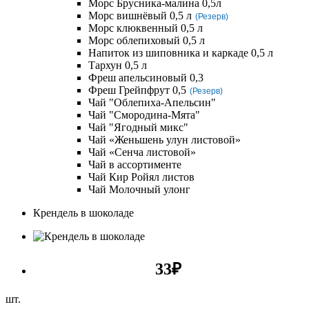
Морс Брусника-малина 0,5л
Морс вишнёвый 0,5 л
(Резерв)
Морс клюквенный 0,5 л
Морс облепиховый 0,5 л
Напиток из шиповника и каркаде 0,5 л
Тархун 0,5 л
Фреш апельсиновый 0,3
Фреш Грейпфрут 0,5
(Резерв)
Чай "Облепиха-Апельсин"
Чай "Смородина-Мята"
Чай "Ягодный микс"
Чай «Женьшень улун листовой»
Чай «Сенча листовой»
Чай в ассортименте
Чай Кир Ройял листов
Чай Молочный улонг
Крендель в шоколаде
33
₽
шт.