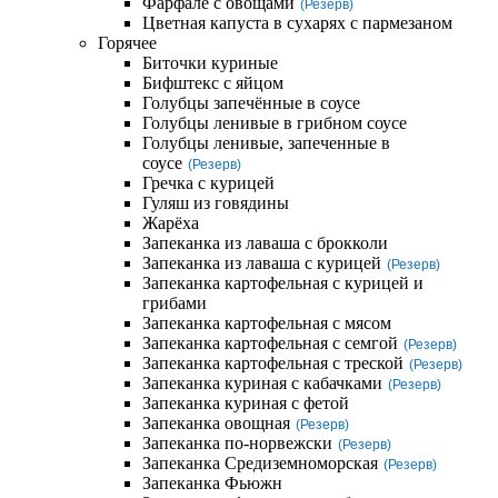
Фарфале с овощами
(Резерв)
Цветная капуста в сухарях с пармезаном
Горячее
Биточки куриные
Бифштекс с яйцом
Голубцы запечённые в соусе
Голубцы ленивые в грибном соусе
Голубцы ленивые, запеченные в
соусе
(Резерв)
Гречка с курицей
Гуляш из говядины
Жарёха
Запеканка из лаваша с брокколи
Запеканка из лаваша с курицей
(Резерв)
Запеканка картофельная с курицей и
грибами
Запеканка картофельная с мясом
Запеканка картофельная с семгой
(Резерв)
Запеканка картофельная с треской
(Резерв)
Запеканка куриная с кабачками
(Резерв)
Запеканка куриная с фетой
Запеканка овощная
(Резерв)
Запеканка по-норвежски
(Резерв)
Запеканка Средиземноморская
(Резерв)
Запеканка Фьюжн