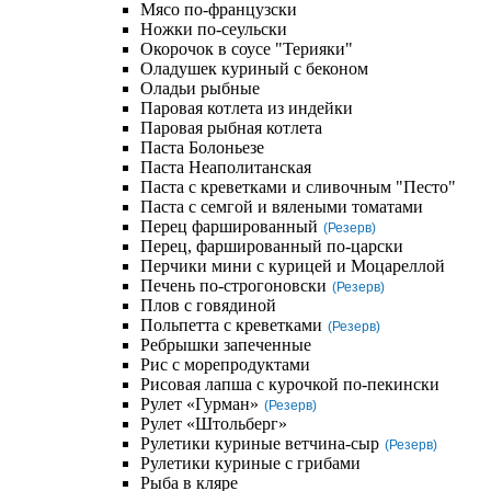
Мясо по-французски
Ножки по-сеульски
Окорочок в соусе "Терияки"
Оладушек куриный с беконом
Оладьи рыбные
Паровая котлета из индейки
Паровая рыбная котлета
Паста Болоньезе
Паста Неаполитанская
Паста с креветками и сливочным "Песто"
Паста с семгой и вялеными томатами
Перец фаршированный
(Резерв)
Перец, фаршированный по-царски
Перчики мини с курицей и Моцареллой
Печень по-строгоновски
(Резерв)
Плов с говядиной
Польпетта с креветками
(Резерв)
Ребрышки запеченные
Рис с морепродуктами
Рисовая лапша с курочкой по-пекински
Рулет «Гурман»
(Резерв)
Рулет «Штольберг»
Рулетики куриные ветчина-сыр
(Резерв)
Рулетики куриные с грибами
Рыба в кляре