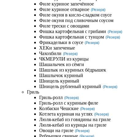
Филе куриное запечённое
Филе куриное отварное
(Резерв)
Филе окуня в кисло-сладком соусе
Филе окуня под сливочным соусом
Филе трески с овощами
Фишка картофельная с грибами
(Резерв)
Фишка картофельная с тунцом
(Резерв)
Фрикадельки в соусе
(Резерв)
ХЕКи запеченые
Чахохбили
(Резерв)
ЧКМЕРУЛИ из курицы
Шашалычек из сёмги
Шашлык из куриных бёдрышек
Шашлычок куриный
Шницель куриный
Шницель рубленый куриный
(Резерв)
Гриль
Гриль-ролл
(Резерв)
Гриль-ролл с куриным филе
Колбаски Чешские
(Резерв)
Котлета куриная на углях
(Резерв)
Люля-кебаб из говядины на гриле
Люля-кебаб из курицы на гриле
Овощи на гриле
(Резерв)
Ребрышки свиные
(Резерв)