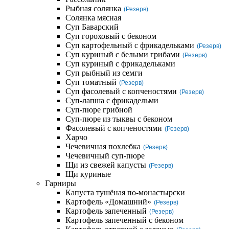
Рыбная солянка
(Резерв)
Солянка мясная
Суп Баварский
Суп гороховый с беконом
Суп картофельный с фрикадельками
(Резерв)
Суп куриный с белыми грибами
(Резерв)
Суп куриный с фрикадельками
Суп рыбный из семги
Суп томатный
(Резерв)
Суп фасолевый с копченостями
(Резерв)
Суп-лапша с фрикадельми
Суп-пюре грибной
Суп-пюре из тыквы с беконом
Фасолевый с копченостями
(Резерв)
Харчо
Чечевичная похлебка
(Резерв)
Чечевичный суп-пюре
Щи из свежей капусты
(Резерв)
Щи куриные
Гарниры
Капуста тушёная по-монастырски
Картофель «Домашний»
(Резерв)
Картофель запеченный
(Резерв)
Картофель запеченный с беконом