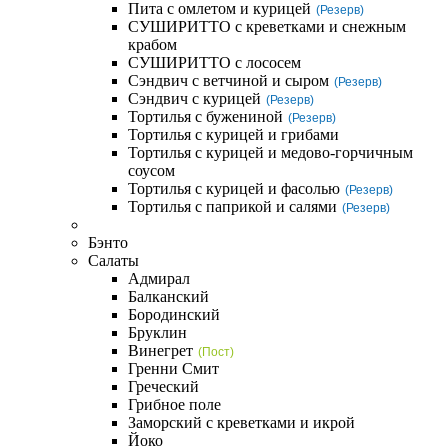
Пита с омлетом и курицей
(Резерв)
СУШИРИТТО с креветками и снежным
крабом
СУШИРИТТО с лососем
Сэндвич с ветчиной и сыром
(Резерв)
Сэндвич с курицей
(Резерв)
Тортилья с бужениной
(Резерв)
Тортилья с курицей и грибами
Тортилья с курицей и медово-горчичным
соусом
Тортилья с курицей и фасолью
(Резерв)
Тортилья с паприкой и салями
(Резерв)
Бэнто
Салаты
Адмирал
Балканский
Бородинский
Бруклин
Винегрет
(Пост)
Гренни Смит
Греческий
Грибное поле
Заморский с креветками и икрой
Йоко