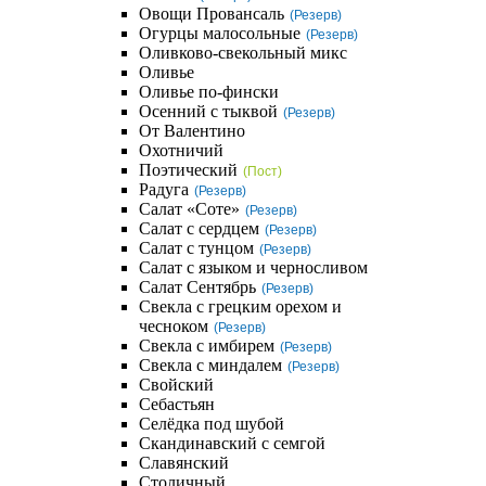
Овощи Провансаль
(Резерв)
Огурцы малосольные
(Резерв)
Оливково-свекольный микс
Оливье
Оливье по-фински
Осенний с тыквой
(Резерв)
От Валентино
Охотничий
Поэтический
(Пост)
Радуга
(Резерв)
Салат «Соте»
(Резерв)
Салат с сердцем
(Резерв)
Салат с тунцом
(Резерв)
Салат с языком и черносливом
Салат Сентябрь
(Резерв)
Свекла с грецким орехом и
чесноком
(Резерв)
Свекла с имбирем
(Резерв)
Свекла с миндалем
(Резерв)
Свойский
Себастьян
Селёдка под шубой
Скандинавский с семгой
Славянский
Столичный