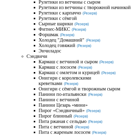
Рулетики из ветчины с сыром
Рулетики из ветчины с творожной начинкой
Рулетики с карпаччо
(Резерв)
Рулетики с сёмгой
Сырные шарики
(Резерв)
Фитнес-МИКС
(Резерв)
Форшмак
(Резерв)
Холодец "Домашний"
(Резерв)
Холодец говяжий
(Резерв)
Энчиладос
Сэндвичи
Кармаш с ветчиной и сыром
(Резерв)
Кармаш с лососем
(Резерв)
Кармаш с омлетом и курицей
(Резерв)
Онигири с королевскими
креветками
(Резерв)
Онигири с сёмгой и творожным сыром
Панини по-итальянски
(Резерв)
Панини с ветчиной
Панини Цезарь «мини»
Пирог «Сэндвичный»
(Резерв)
Пирог блинный
(Резерв)
Пита ржаная с сельдью
(Резерв)
Пита с ветчиной
(Резерв)
Пита с жареным лососем
(Резерв)