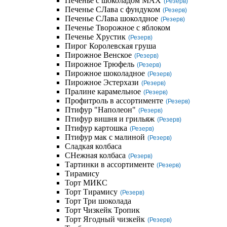
Печенье с шоколадом MAX
(Резерв)
Печенье СЛава с фундуком
(Резерв)
Печенье СЛава шоколдное
(Резерв)
Печенье Творожное с яблоком
Печенье Хрустик
(Резерв)
Пирог Королевская груша
Пирожное Венское
(Резерв)
Пирожное Трюфель
(Резерв)
Пирожное шоколадное
(Резерв)
Пирожное Эстерхази
(Резерв)
Пралине карамельное
(Резерв)
Профитроль в ассортименте
(Резерв)
Птифур "Наполеон"
(Резерв)
Птифур вишня и грильяж
(Резерв)
Птифур картошка
(Резерв)
Птифур мак с малиной
(Резерв)
Сладкая колбаса
СНежная колбаса
(Резерв)
Тартинки в ассортименте
(Резерв)
Тирамису
Торт МИКС
Торт Тирамису
(Резерв)
Торт Три шоколада
Торт Чизкейк Тропик
Торт Ягодный чизкейк
(Резерв)