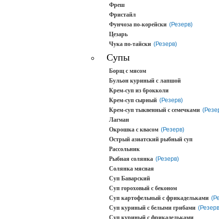
Фреш
Фристайл
Фунчоза по-корейски
(Резерв)
Цезарь
Чука по-тайски
(Резерв)
Супы
Борщ с мясом
Бульон куриный с лапшой
Крем-суп из брокколи
Крем-суп сырный
(Резерв)
Крем-суп тыквенный с семечками
(Резе
Лагман
Окрошка с квасом
(Резерв)
Острый азиатский рыбный суп
Рассольник
Рыбная солянка
(Резерв)
Солянка мясная
Суп Баварский
Суп гороховый с беконом
Суп картофельный с фрикадельками
(Р
Суп куриный с белыми грибами
(Резерв
Суп куриный с фрикадельками