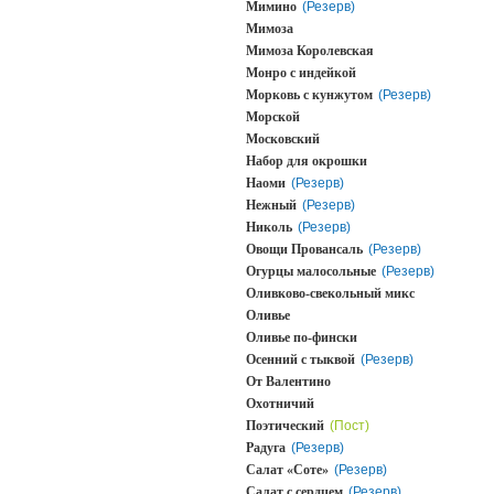
Мимино
(Резерв)
Мимоза
Мимоза Королевская
Монро с индейкой
Морковь с кунжутом
(Резерв)
Морской
Московский
Набор для окрошки
Наоми
(Резерв)
Нежный
(Резерв)
Николь
(Резерв)
Овощи Провансаль
(Резерв)
Огурцы малосольные
(Резерв)
Оливково-свекольный микс
Оливье
Оливье по-фински
Осенний с тыквой
(Резерв)
От Валентино
Охотничий
Поэтический
(Пост)
Радуга
(Резерв)
Салат «Соте»
(Резерв)
Салат с сердцем
(Резерв)