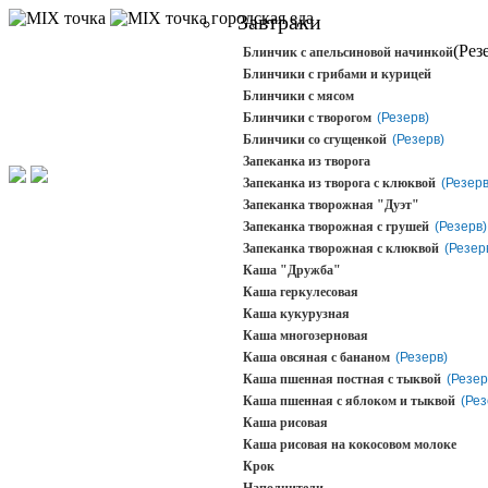
городская еда
Завтраки
(Рез
Блинчик с апельсиновой начинкой
Блинчики с грибами и курицей
Блинчики с мясом
Блинчики с творогом
(Резерв)
Блинчики со сгущенкой
(Резерв)
Запеканка из творога
Запеканка из творога с клюквой
(Резерв
Запеканка творожная "Дуэт"
Запеканка творожная с грушей
(Резерв)
Запеканка творожная с клюквой
(Резер
Каша "Дружба"
Каша геркулесовая
Каша кукурузная
Каша многозерновая
Каша овсяная с бананом
(Резерв)
Каша пшенная постная с тыквой
(Резер
Каша пшенная с яблоком и тыквой
(Рез
Каша рисовая
Каша рисовая на кокосовом молоке
Крок