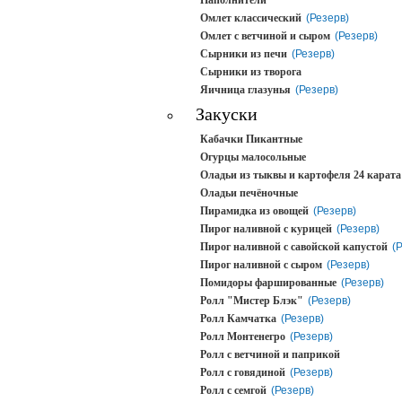
Наполнители
Омлет классический
(Резерв)
Омлет с ветчиной и сыром
(Резерв)
Сырники из печи
(Резерв)
Сырники из творога
Яичница глазунья
(Резерв)
Закуски
Кабачки Пикантные
Огурцы малосольные
Оладьи из тыквы и картофеля 24 карата
Оладьи печёночные
Пирамидка из овощей
(Резерв)
Пирог наливной с курицей
(Резерв)
Пирог наливной с савойской капустой
(
Пирог наливной с сыром
(Резерв)
Помидоры фаршированные
(Резерв)
Ролл "Мистер Блэк"
(Резерв)
Ролл Камчатка
(Резерв)
Ролл Монтенегро
(Резерв)
Ролл с ветчиной и паприкой
Ролл с говядиной
(Резерв)
Ролл с семгой
(Резерв)