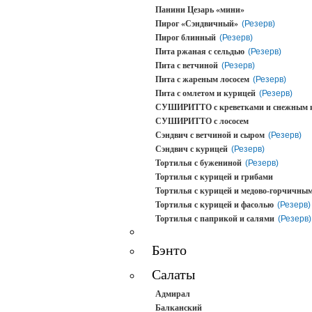
Панини Цезарь «мини»
Пирог «Сэндвичный»
(Резерв)
Пирог блинный
(Резерв)
Пита ржаная с сельдью
(Резерв)
Пита с ветчиной
(Резерв)
Пита с жареным лососем
(Резерв)
Пита с омлетом и курицей
(Резерв)
СУШИРИТТО с креветками и снежным 
СУШИРИТТО с лососем
Сэндвич с ветчиной и сыром
(Резерв)
Сэндвич с курицей
(Резерв)
Тортилья с бужениной
(Резерв)
Тортилья с курицей и грибами
Тортилья с курицей и медово-горчичным
Тортилья с курицей и фасолью
(Резерв)
Тортилья с паприкой и салями
(Резерв)
Бэнто
Салаты
Адмирал
Балканский