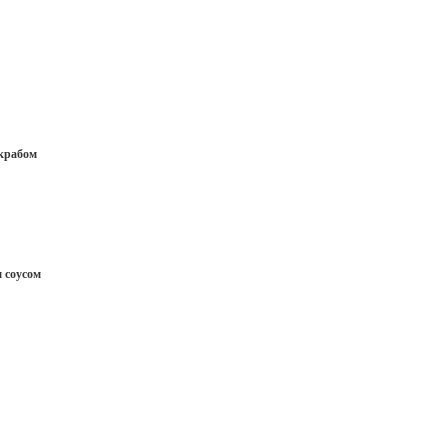
крабом
 соусом