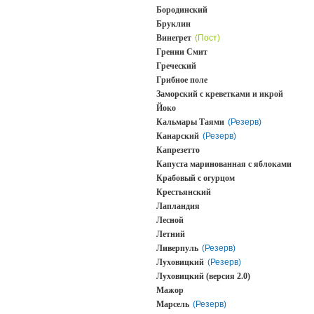
Бородинский
Бруклин
Винегрет
(Пост)
Гренни Смит
Греческий
Грибное поле
Заморский с креветками и икрой
Йоко
Кальмары Таями
(Резерв)
Канарский
(Резерв)
Капрезетто
Капуста маринованная с яблоками
Крабовый с огурцом
Крестьянский
Лапландия
Лесной
Летний
Ливерпуль
(Резерв)
Луховицкий
(Резерв)
Луховицкий (версия 2.0)
Мажор
Марсель
(Резерв)