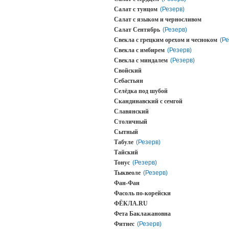
Салат с тунцом
(Резерв)
Салат с языком и черносливом
Салат Сентябрь
(Резерв)
Свекла с грецким орехом и чесноком
(Ре
Свекла с имбирем
(Резерв)
Свекла с миндалем
(Резерв)
Свойский
Себастьян
Селёдка под шубой
Скандинавский с семгой
Славянский
Столичный
Сытный
Табуле
(Резерв)
Тайский
Тонус
(Резерв)
Тыквеоле
(Резерв)
Фан-Фан
Фасоль по-корейски
ФЁКЛА.RU
Фета Баклажановна
Фитнес
(Резерв)