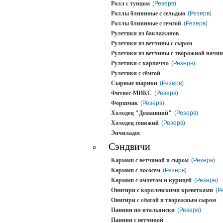
Ролл с тунцом
(Резерв)
Роллы блиннные с сельдью
(Резерв)
Роллы блиннные с семгой
(Резерв)
Рулетики из баклажанов
Рулетики из ветчины с сыром
Рулетики из ветчины с творожной начи
Рулетики с карпаччо
(Резерв)
Рулетики с сёмгой
Сырные шарики
(Резерв)
Фитнес-МИКС
(Резерв)
Форшмак
(Резерв)
Холодец "Домашний"
(Резерв)
Холодец говяжий
(Резерв)
Энчиладос
Сэндвичи
Кармаш с ветчиной и сыром
(Резерв)
Кармаш с лососем
(Резерв)
Кармаш с омлетом и курицей
(Резерв)
Онигири с королевскими креветками
(Р
Онигири с сёмгой и творожным сыром
Панини по-итальянски
(Резерв)
Панини с ветчиной