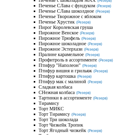
Печенье с шоколадом MAX
(Резерв)
Печенье СЛава с фундуком
(Резерв)
Печенье СЛава шоколдное
(Резерв)
Печенье Творожное с яблоком
Печенье Хрустик
(Резерв)
Пирог Королевская груша
Пирожное Венское
(Резерв)
Пирожное Трюфель
(Резерв)
Пирожное шоколадное
(Резерв)
Пирожное Эстерхази
(Резерв)
Пралине карамельное
(Резерв)
Профитроль в ассортименте
(Резерв)
Птифур "Наполеон"
(Резерв)
Птифур вишня и грильяж
(Резерв)
Птифур картошка
(Резерв)
Птифур мак с малиной
(Резерв)
Сладкая колбаса
СНежная колбаса
(Резерв)
Тартинки в ассортименте
(Резерв)
Тирамису
Торт МИКС
Торт Тирамису
(Резерв)
Торт Три шоколада
Торт Чизкейк Тропик
Торт Ягодный чизкейк
(Резерв)