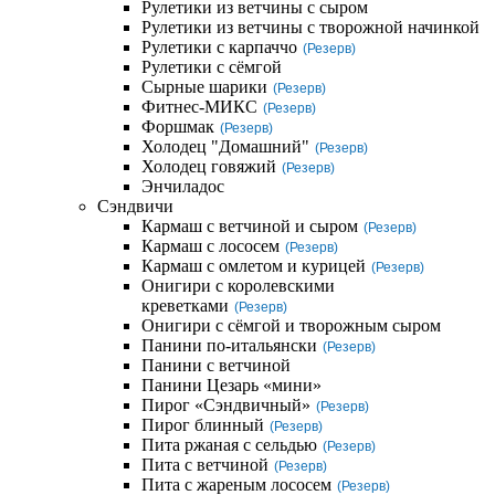
Рулетики из ветчины с сыром
Рулетики из ветчины с творожной начинкой
Рулетики с карпаччо
(Резерв)
Рулетики с сёмгой
Сырные шарики
(Резерв)
Фитнес-МИКС
(Резерв)
Форшмак
(Резерв)
Холодец "Домашний"
(Резерв)
Холодец говяжий
(Резерв)
Энчиладос
Сэндвичи
Кармаш с ветчиной и сыром
(Резерв)
Кармаш с лососем
(Резерв)
Кармаш с омлетом и курицей
(Резерв)
Онигири с королевскими
креветками
(Резерв)
Онигири с сёмгой и творожным сыром
Панини по-итальянски
(Резерв)
Панини с ветчиной
Панини Цезарь «мини»
Пирог «Сэндвичный»
(Резерв)
Пирог блинный
(Резерв)
Пита ржаная с сельдью
(Резерв)
Пита с ветчиной
(Резерв)
Пита с жареным лососем
(Резерв)