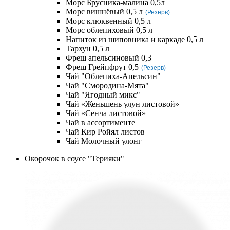
Морс Брусника-малина 0,5л
Морс вишнёвый 0,5 л
(Резерв)
Морс клюквенный 0,5 л
Морс облепиховый 0,5 л
Напиток из шиповника и каркаде 0,5 л
Тархун 0,5 л
Фреш апельсиновый 0,3
Фреш Грейпфрут 0,5
(Резерв)
Чай "Облепиха-Апельсин"
Чай "Смородина-Мята"
Чай "Ягодный микс"
Чай «Женьшень улун листовой»
Чай «Сенча листовой»
Чай в ассортименте
Чай Кир Ройял листов
Чай Молочный улонг
Окорочок в соусе "Терияки"