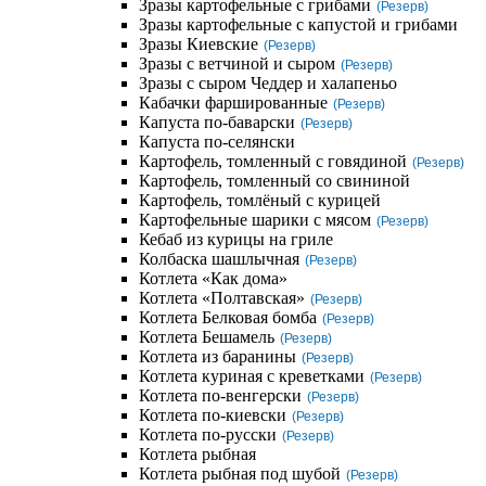
Зразы картофельные с грибами
(Резерв)
Зразы картофельные с капустой и грибами
Зразы Киевские
(Резерв)
Зразы с ветчиной и сыром
(Резерв)
Зразы с сыром Чеддер и халапеньо
Кабачки фаршированные
(Резерв)
Капуста по-баварски
(Резерв)
Капуста по-селянски
Картофель, томленный с говядиной
(Резерв)
Картофель, томленный со свининой
Картофель, томлёный с курицей
Картофельные шарики с мясом
(Резерв)
Кебаб из курицы на гриле
Колбаска шашлычная
(Резерв)
Котлета «Как дома»
Котлета «Полтавская»
(Резерв)
Котлета Белковая бомба
(Резерв)
Котлета Бешамель
(Резерв)
Котлета из баранины
(Резерв)
Котлета куриная с креветками
(Резерв)
Котлета по-венгерски
(Резерв)
Котлета по-киевски
(Резерв)
Котлета по-русски
(Резерв)
Котлета рыбная
Котлета рыбная под шубой
(Резерв)