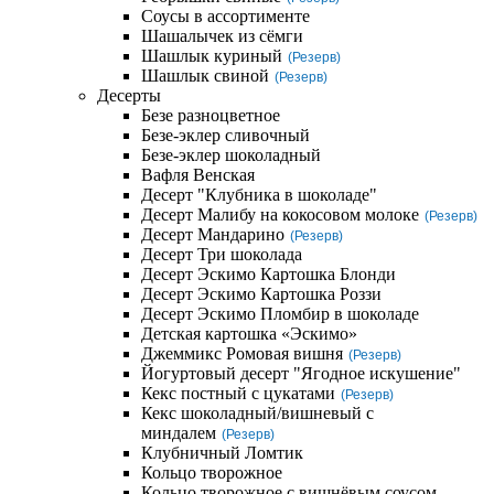
Соусы в ассортименте
Шашалычек из сёмги
Шашлык куриный
(Резерв)
Шашлык свиной
(Резерв)
Десерты
Безе разноцветное
Безе-эклер сливочный
Безе-эклер шоколадный
Вафля Венская
Десерт "Клубника в шоколаде"
Десерт Малибу на кокосовом молоке
(Резерв)
Десерт Мандарино
(Резерв)
Десерт Три шоколада
Десерт Эскимо Картошка Блонди
Десерт Эскимо Картошка Роззи
Десерт Эскимо Пломбир в шоколаде
Детская картошка «Эскимо»
Джеммикс Ромовая вишня
(Резерв)
Йогуртовый десерт "Ягодное искушение"
Кекс постный с цукатами
(Резерв)
Кекс шоколадный/вишневый с
миндалем
(Резерв)
Клубничный Ломтик
Кольцо творожное
Кольцо творожное с вишнёвым соусом