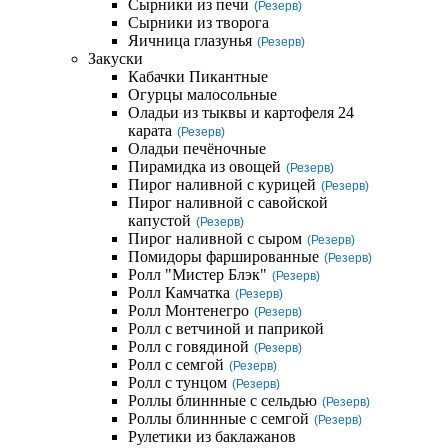
Сырники из печи
(Резерв)
Сырники из творога
Яичница глазунья
(Резерв)
Закуски
Кабачки Пикантные
Огурцы малосольные
Оладьи из тыквы и картофеля 24
карата
(Резерв)
Оладьи печёночные
Пирамидка из овощей
(Резерв)
Пирог наливной с курицей
(Резерв)
Пирог наливной с савойской
капустой
(Резерв)
Пирог наливной с сыром
(Резерв)
Помидоры фаршированные
(Резерв)
Ролл "Мистер Блэк"
(Резерв)
Ролл Камчатка
(Резерв)
Ролл Монтенегро
(Резерв)
Ролл с ветчиной и паприкой
Ролл с говядиной
(Резерв)
Ролл с семгой
(Резерв)
Ролл с тунцом
(Резерв)
Роллы блиннные с сельдью
(Резерв)
Роллы блиннные с семгой
(Резерв)
Рулетики из баклажанов