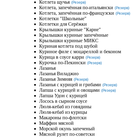
Котлета щучья
(Резерв)
Котлета, запечённая по-итальянски
(Резерв)
Котлета, запечённая по-французски
(Резерв)
Котлетки "Школьные"
Котлетки для Серёжки
Крылышки куриные "Карне"
Крылышки куриные запечённые
Крылышки куриные МИКС
Куриная котлета под шубой
Куриное филе с моцареллой и беконом
Курица в соусе карри
(Резерв)
Курочка по-Пекински
(Резерв)
Лазанья
Лазанья Виладжио
Лазанья Зимняя
(Резерв)
Лазанья с курицей и грибами
(Резерв)
Лапша с курицей и овощами
(Резерв)
Лапша Удон с курицей
Лосось в сырном соусе
Люля-кебаб из говядины
Люля-кебаб из курицы
Макароны по-флотски
Маффин мясной
Морской окунь запеченый
Мясной рулет по-советски