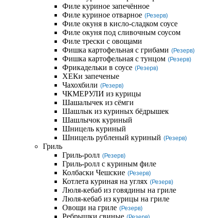
Филе куриное запечённое
Филе куриное отварное
(Резерв)
Филе окуня в кисло-сладком соусе
Филе окуня под сливочным соусом
Филе трески с овощами
Фишка картофельная с грибами
(Резерв)
Фишка картофельная с тунцом
(Резерв)
Фрикадельки в соусе
(Резерв)
ХЕКи запеченые
Чахохбили
(Резерв)
ЧКМЕРУЛИ из курицы
Шашалычек из сёмги
Шашлык из куриных бёдрышек
Шашлычок куриный
Шницель куриный
Шницель рубленый куриный
(Резерв)
Гриль
Гриль-ролл
(Резерв)
Гриль-ролл с куриным филе
Колбаски Чешские
(Резерв)
Котлета куриная на углях
(Резерв)
Люля-кебаб из говядины на гриле
Люля-кебаб из курицы на гриле
Овощи на гриле
(Резерв)
Ребрышки свиные
(Резерв)