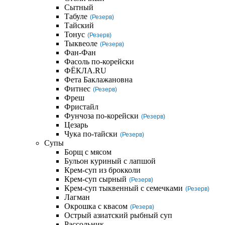
Сытный
Табуле
(Резерв)
Тайский
Тонус
(Резерв)
Тыквеоле
(Резерв)
Фан-Фан
Фасоль по-корейски
ФЁКЛА.RU
Фета Баклажановна
Фитнес
(Резерв)
Фреш
Фристайл
Фунчоза по-корейски
(Резерв)
Цезарь
Чука по-тайски
(Резерв)
Супы
Борщ с мясом
Бульон куриный с лапшой
Крем-суп из брокколи
Крем-суп сырный
(Резерв)
Крем-суп тыквенный с семечками
(Резерв)
Лагман
Окрошка с квасом
(Резерв)
Острый азиатский рыбный суп
Рассольник