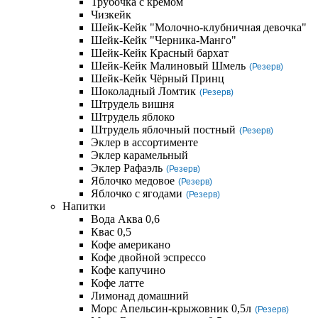
Трубочка с кремом
Чизкейк
Шейк-Кейк "Молочно-клубничная девочка"
Шейк-Кейк "Черника-Манго"
Шейк-Кейк Красный бархат
Шейк-Кейк Малиновый Шмель
(Резерв)
Шейк-Кейк Чёрный Принц
Шоколадный Ломтик
(Резерв)
Штрудель вишня
Штрудель яблоко
Штрудель яблочный постный
(Резерв)
Эклер в ассортименте
Эклер карамельный
Эклер Рафаэль
(Резерв)
Яблочко медовое
(Резерв)
Яблочко с ягодами
(Резерв)
Напитки
Вода Аква 0,6
Квас 0,5
Кофе американо
Кофе двойной эспрессо
Кофе капучино
Кофе латте
Лимонад домашний
Морс Апельсин-крыжовник 0,5л
(Резерв)