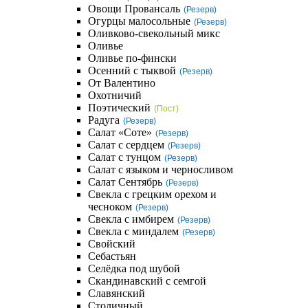
Овощи Провансаль
(Резерв)
Огурцы малосольные
(Резерв)
Оливково-свекольный микс
Оливье
Оливье по-фински
Осенний с тыквой
(Резерв)
От Валентино
Охотничий
Поэтический
(Пост)
Радуга
(Резерв)
Салат «Соте»
(Резерв)
Салат с сердцем
(Резерв)
Салат с тунцом
(Резерв)
Салат с языком и черносливом
Салат Сентябрь
(Резерв)
Свекла с грецким орехом и
чесноком
(Резерв)
Свекла с имбирем
(Резерв)
Свекла с миндалем
(Резерв)
Свойский
Себастьян
Селёдка под шубой
Скандинавский с семгой
Славянский
Столичный