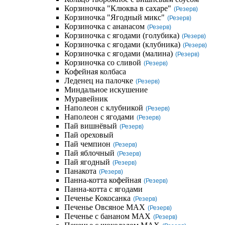
Корзиночка "Клюква в сахаре"
(Резерв)
Корзиночка "Ягодный микс"
(Резерв)
Корзиночка с ананасом
(Резерв)
Корзиночка с ягодами (голубика)
(Резерв)
Корзиночка с ягодами (клубника)
(Резерв)
Корзиночка с ягодами (малина)
(Резерв)
Корзиночка со сливой
(Резерв)
Кофейная колбаса
Леденец на палочке
(Резерв)
Миндальное искушение
Муравейник
Наполеон с клубникой
(Резерв)
Наполеон с ягодами
(Резерв)
Пай вишнёвый
(Резерв)
Пай ореховый
Пай чемпион
(Резерв)
Пай яблочный
(Резерв)
Пай ягодный
(Резерв)
Панакота
(Резерв)
Панна-котта кофейная
(Резерв)
Панна-котта с ягодами
Печенье Кокосанка
(Резерв)
Печенье Овсяное MAX
(Резерв)
Печенье с бананом MAX
(Резерв)