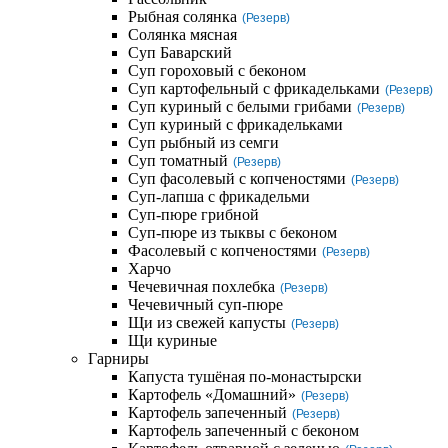
Рыбная солянка
(Резерв)
Солянка мясная
Суп Баварский
Суп гороховый с беконом
Суп картофельный с фрикадельками
(Резерв)
Суп куриный с белыми грибами
(Резерв)
Суп куриный с фрикадельками
Суп рыбный из семги
Суп томатный
(Резерв)
Суп фасолевый с копченостями
(Резерв)
Суп-лапша с фрикадельми
Суп-пюре грибной
Суп-пюре из тыквы с беконом
Фасолевый с копченостями
(Резерв)
Харчо
Чечевичная похлебка
(Резерв)
Чечевичный суп-пюре
Щи из свежей капусты
(Резерв)
Щи куриные
Гарниры
Капуста тушёная по-монастырски
Картофель «Домашний»
(Резерв)
Картофель запеченный
(Резерв)
Картофель запеченный с беконом