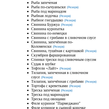
Рыба запеченая
Рыба по-сычуаньски
(Резерв)
Рыба под маринадом
Рыбная лодочка
(Резерв)
Рыбное гнездышко
(Резерв)
Свинина Буржуа
(Резерв)
Свинина куропатка
Свинина по-немецки
Свинина с грибами в сливочном соусе
Свинина, запечённая по-
Коломенски
(Резерв)
Свинина, тушёная с картошкой
(Резерв)
Скумбрия фаршированная
Спинки трески под сливочным соусом
Судак в шубке
Тефтели «Лайт»
(Резерв)
Тилапия, запеченная в сливочном
соусе
(Резерв)
Тилапия, запечённая с грибами
(Резерв)
Тортофа с креветками
(Резерв)
Треска запеченая
(Резерв)
Треска под маринадом
Треска под овощами
Филе куриное "Пармеджано"
Филе куриное в сырной корочке