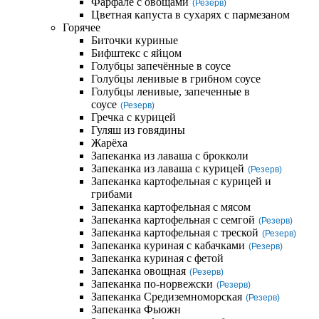
Фарфале с овощами
(Резерв)
Цветная капуста в сухарях с пармезаном
Горячее
Биточки куриные
Бифштекс с яйцом
Голубцы запечённые в соусе
Голубцы ленивые в грибном соусе
Голубцы ленивые, запеченные в
соусе
(Резерв)
Гречка с курицей
Гуляш из говядины
Жарёха
Запеканка из лаваша с брокколи
Запеканка из лаваша с курицей
(Резерв)
Запеканка картофельная с курицей и
грибами
Запеканка картофельная с мясом
Запеканка картофельная с семгой
(Резерв)
Запеканка картофельная с треской
(Резерв)
Запеканка куриная с кабачками
(Резерв)
Запеканка куриная с фетой
Запеканка овощная
(Резерв)
Запеканка по-норвежски
(Резерв)
Запеканка Средиземноморская
(Резерв)
Запеканка Фьюжн