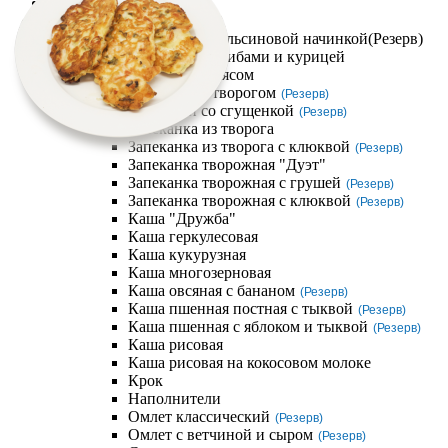
Компания
Завтраки
Блинчик с апельсиновой начинкой
(Резерв)
Блинчики с грибами и курицей
Блинчики с мясом
Блинчики с творогом
(Резерв)
Блинчики со сгущенкой
(Резерв)
Запеканка из творога
Запеканка из творога с клюквой
(Резерв)
Запеканка творожная "Дуэт"
Запеканка творожная с грушей
(Резерв)
Запеканка творожная с клюквой
(Резерв)
Каша "Дружба"
Каша геркулесовая
Каша кукурузная
Каша многозерновая
Каша овсяная с бананом
(Резерв)
Каша пшенная постная с тыквой
(Резерв)
Каша пшенная с яблоком и тыквой
(Резерв)
Каша рисовая
Каша рисовая на кокосовом молоке
Крок
Наполнители
Омлет классический
(Резерв)
Омлет с ветчиной и сыром
(Резерв)