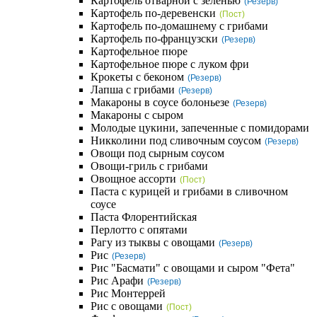
Картофель отварной с зеленью
(Резерв)
Картофель по-деревенски
(Пост)
Картофель по-домашнему с грибами
Картофель по-французски
(Резерв)
Картофельное пюре
Картофельное пюре с луком фри
Крокеты с беконом
(Резерв)
Лапша с грибами
(Резерв)
Макароны в соусе болоньезе
(Резерв)
Макароны с сыром
Молодые цукини, запеченные с помидорами
Никколини под сливочным соусом
(Резерв)
Овощи под сырным соусом
Овощи-гриль с грибами
Овощное ассорти
(Пост)
Паста с курицей и грибами в сливочном
соусе
Паста Флорентийская
Перлотто с опятами
Рагу из тыквы с овощами
(Резерв)
Рис
(Резерв)
Рис "Басмати" с овощами и сыром "Фета"
Рис Арафи
(Резерв)
Рис Монтеррей
Рис с овощами
(Пост)