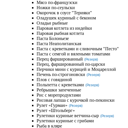
Мясо по-французски
Ножки по-сеульски
Окорочок в соусе "Терияки"
Оладушек куриный с беконом
Оладьи рыбные
Паровая котлета из индейки
Паровая рыбная котлета
Паста Болоньезе
Паста Неаполитанская
Паста с креветками и сливочным "Песто"
Паста с семгой и вялеными томатами
Перец фаршированный
(Резерв)
Перец, фаршированный по-царски
Перчики мини с курицей и Моцареллой
Печень по-строгоновски
(Резерв)
Плов с говядиной
Польпетта с креветками
(Резерв)
Ребрышки запеченные
Рис с морепродуктами
Рисовая лапша с курочкой по-пекински
Рулет «Гурман»
(Резерв)
Рулет «Штольберг»
Рулетики куриные ветчина-сыр
(Резерв)
Рулетики куриные с грибами
Рыба в кляре