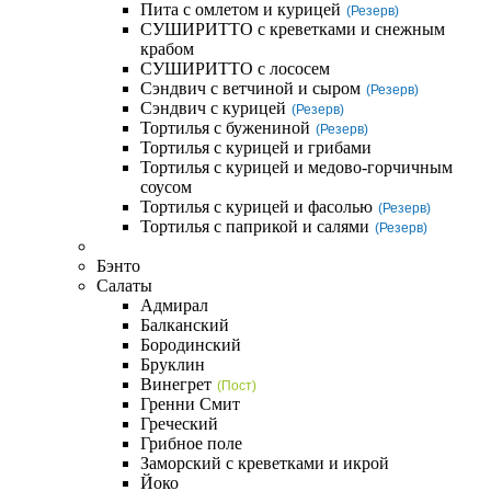
Пита с омлетом и курицей
(Резерв)
СУШИРИТТО с креветками и снежным
крабом
СУШИРИТТО с лососем
Сэндвич с ветчиной и сыром
(Резерв)
Сэндвич с курицей
(Резерв)
Тортилья с бужениной
(Резерв)
Тортилья с курицей и грибами
Тортилья с курицей и медово-горчичным
соусом
Тортилья с курицей и фасолью
(Резерв)
Тортилья с паприкой и салями
(Резерв)
Бэнто
Салаты
Адмирал
Балканский
Бородинский
Бруклин
Винегрет
(Пост)
Гренни Смит
Греческий
Грибное поле
Заморский с креветками и икрой
Йоко