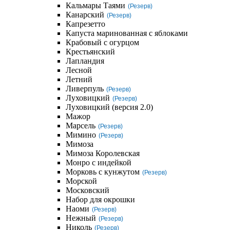
Кальмары Таями
(Резерв)
Канарский
(Резерв)
Капрезетто
Капуста маринованная с яблоками
Крабовый с огурцом
Крестьянский
Лапландия
Лесной
Летний
Ливерпуль
(Резерв)
Луховицкий
(Резерв)
Луховицкий (версия 2.0)
Мажор
Марсель
(Резерв)
Мимино
(Резерв)
Мимоза
Мимоза Королевская
Монро с индейкой
Морковь с кунжутом
(Резерв)
Морской
Московский
Набор для окрошки
Наоми
(Резерв)
Нежный
(Резерв)
Николь
(Резерв)