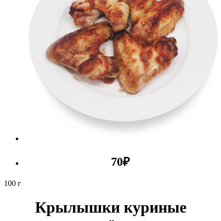
70
₽
100 г
Крылышки куриные