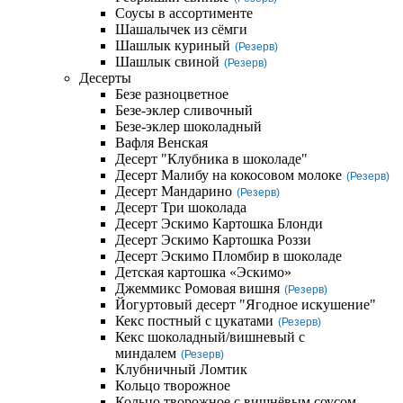
Соусы в ассортименте
Шашалычек из сёмги
Шашлык куриный
(Резерв)
Шашлык свиной
(Резерв)
Десерты
Безе разноцветное
Безе-эклер сливочный
Безе-эклер шоколадный
Вафля Венская
Десерт "Клубника в шоколаде"
Десерт Малибу на кокосовом молоке
(Резерв)
Десерт Мандарино
(Резерв)
Десерт Три шоколада
Десерт Эскимо Картошка Блонди
Десерт Эскимо Картошка Роззи
Десерт Эскимо Пломбир в шоколаде
Детская картошка «Эскимо»
Джеммикс Ромовая вишня
(Резерв)
Йогуртовый десерт "Ягодное искушение"
Кекс постный с цукатами
(Резерв)
Кекс шоколадный/вишневый с
миндалем
(Резерв)
Клубничный Ломтик
Кольцо творожное
Кольцо творожное с вишнёвым соусом