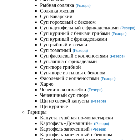
Рыбная солянка
(Резерв)
Солянка мясная
Суп Баварский
Суп гороховый с беконом
Суп картофельный с фрикадельками
(Резерв)
Суп куриный с белыми грибами
(Резерв)
Суп куриный с фрикадельками
Суп рыбный из семги
Суп томатный
(Резерв)
Суп фасолевый с копченостями
(Резерв)
Суп-лапша с фрикадельми
Суп-пюре грибной
Суп-пюре из тыквы с беконом
Фасолевый с копченостями
(Резерв)
Харчо
Чечевичная похлебка
(Резерв)
Чечевичный суп-пюре
Щи из свежей капусты
(Резерв)
Щи куриные
Гарниры
Капуста тушёная по-монастырски
Картофель «Домашний»
(Резерв)
Картофель запеченный
(Резерв)
Картофель запеченный с беконом