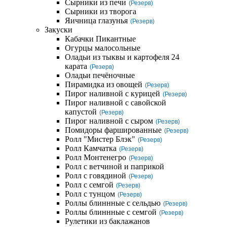
Сырники из печи
(Резерв)
Сырники из творога
Яичница глазунья
(Резерв)
Закуски
Кабачки Пикантные
Огурцы малосольные
Оладьи из тыквы и картофеля 24
карата
(Резерв)
Оладьи печёночные
Пирамидка из овощей
(Резерв)
Пирог наливной с курицей
(Резерв)
Пирог наливной с савойской
капустой
(Резерв)
Пирог наливной с сыром
(Резерв)
Помидоры фаршированные
(Резерв)
Ролл "Мистер Блэк"
(Резерв)
Ролл Камчатка
(Резерв)
Ролл Монтенегро
(Резерв)
Ролл с ветчиной и паприкой
Ролл с говядиной
(Резерв)
Ролл с семгой
(Резерв)
Ролл с тунцом
(Резерв)
Роллы блиннные с сельдью
(Резерв)
Роллы блиннные с семгой
(Резерв)
Рулетики из баклажанов