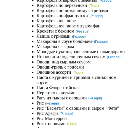
Картофель отварной с зеленью
(Резерв)
Картофель по-деревенски
(Пост)
Картофель по-домашнему с грибами
Картофель по-французски
(Резерв)
Картофельное пюре
Картофельное пюре с луком фри
Крокеты с беконом
(Резерв)
Лапша с грибами
(Резерв)
Макароны в соусе болоньезе
(Резерв)
Макароны с сыром
Молодые цукини, запеченные с помидорами
Никколини под сливочным соусом
(Резерв)
Овощи под сырным соусом
Овощи-гриль с грибами
Овощное ассорти
(Пост)
Паста с курицей и грибами в сливочном
соусе
Паста Флорентийская
Перлотто с опятами
Рагу из тыквы с овощами
(Резерв)
Рис
(Резерв)
Рис "Басмати" с овощами и сыром "Фета"
Рис Арафи
(Резерв)
Рис Монтеррей
Рис с овощами
(Пост)