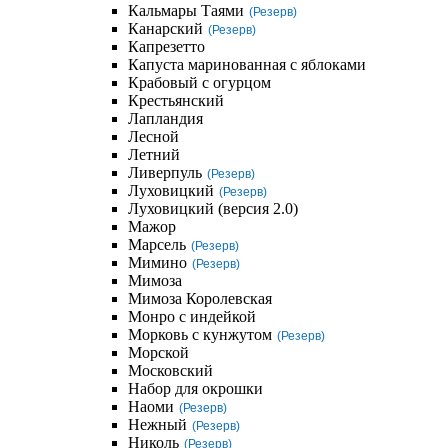
Кальмары Таями
(Резерв)
Канарский
(Резерв)
Капрезетто
Капуста маринованная с яблоками
Крабовый с огурцом
Крестьянский
Лапландия
Лесной
Летний
Ливерпуль
(Резерв)
Луховицкий
(Резерв)
Луховицкий (версия 2.0)
Мажор
Марсель
(Резерв)
Мимино
(Резерв)
Мимоза
Мимоза Королевская
Монро с индейкой
Морковь с кунжутом
(Резерв)
Морской
Московский
Набор для окрошки
Наоми
(Резерв)
Нежный
(Резерв)
Николь
(Резерв)