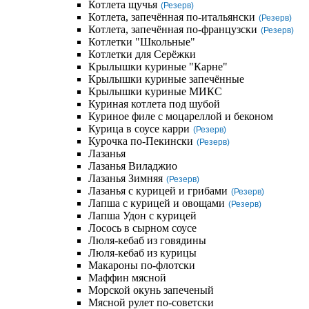
Котлета щучья
(Резерв)
Котлета, запечённая по-итальянски
(Резерв)
Котлета, запечённая по-французски
(Резерв)
Котлетки "Школьные"
Котлетки для Серёжки
Крылышки куриные "Карне"
Крылышки куриные запечённые
Крылышки куриные МИКС
Куриная котлета под шубой
Куриное филе с моцареллой и беконом
Курица в соусе карри
(Резерв)
Курочка по-Пекински
(Резерв)
Лазанья
Лазанья Виладжио
Лазанья Зимняя
(Резерв)
Лазанья с курицей и грибами
(Резерв)
Лапша с курицей и овощами
(Резерв)
Лапша Удон с курицей
Лосось в сырном соусе
Люля-кебаб из говядины
Люля-кебаб из курицы
Макароны по-флотски
Маффин мясной
Морской окунь запеченый
Мясной рулет по-советски