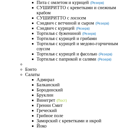
Пита с омлетом и курицей
(Резерв)
СУШИРИТТО с креветками и снежным
крабом
СУШИРИТТО с лососем
Сэндвич с ветчиной и сыром
(Резерв)
Сэндвич с курицей
(Резерв)
Тортилья с бужениной
(Резерв)
Тортилья с курицей и грибами
Тортилья с курицей и медово-горчичным
соусом
Тортилья с курицей и фасолью
(Резерв)
Тортилья с паприкой и салями
(Резерв)
Бэнто
Салаты
Адмирал
Балканский
Бородинский
Бруклин
Винегрет
(Пост)
Гренни Смит
Греческий
Грибное поле
Заморский с креветками и икрой
Йоко