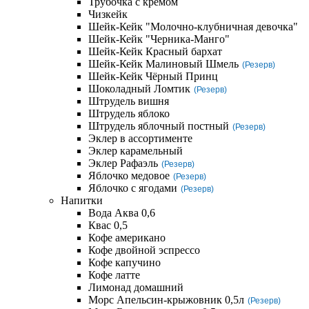
Трубочка с кремом
Чизкейк
Шейк-Кейк "Молочно-клубничная девочка"
Шейк-Кейк "Черника-Манго"
Шейк-Кейк Красный бархат
Шейк-Кейк Малиновый Шмель
(Резерв)
Шейк-Кейк Чёрный Принц
Шоколадный Ломтик
(Резерв)
Штрудель вишня
Штрудель яблоко
Штрудель яблочный постный
(Резерв)
Эклер в ассортименте
Эклер карамельный
Эклер Рафаэль
(Резерв)
Яблочко медовое
(Резерв)
Яблочко с ягодами
(Резерв)
Напитки
Вода Аква 0,6
Квас 0,5
Кофе американо
Кофе двойной эспрессо
Кофе капучино
Кофе латте
Лимонад домашний
Морс Апельсин-крыжовник 0,5л
(Резерв)