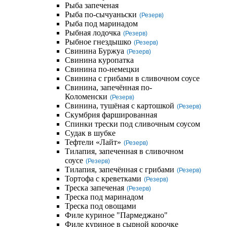
Рыба запеченая
Рыба по-сычуаньски
(Резерв)
Рыба под маринадом
Рыбная лодочка
(Резерв)
Рыбное гнездышко
(Резерв)
Свинина Буржуа
(Резерв)
Свинина куропатка
Свинина по-немецки
Свинина с грибами в сливочном соусе
Свинина, запечённая по-
Коломенски
(Резерв)
Свинина, тушёная с картошкой
(Резерв)
Скумбрия фаршированная
Спинки трески под сливочным соусом
Судак в шубке
Тефтели «Лайт»
(Резерв)
Тилапия, запеченная в сливочном
соусе
(Резерв)
Тилапия, запечённая с грибами
(Резерв)
Тортофа с креветками
(Резерв)
Треска запеченая
(Резерв)
Треска под маринадом
Треска под овощами
Филе куриное "Пармеджано"
Филе куриное в сырной корочке