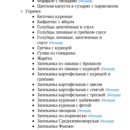
Фарфале с овощами
(Резерв)
Цветная капуста в сухарях с пармезаном
Горячее
Биточки куриные
Бифштекс с яйцом
Голубцы запечённые в соусе
Голубцы ленивые в грибном соусе
Голубцы ленивые, запеченные в
соусе
(Резерв)
Гречка с курицей
Гуляш из говядины
Жарёха
Запеканка из лаваша с брокколи
Запеканка из лаваша с курицей
(Резерв)
Запеканка картофельная с курицей и
грибами
Запеканка картофельная с мясом
Запеканка картофельная с семгой
(Резерв)
Запеканка картофельная с треской
(Резерв)
Запеканка куриная с кабачками
(Резерв)
Запеканка куриная с фетой
Запеканка овощная
(Резерв)
Запеканка по-норвежски
(Резерв)
Запеканка Средиземноморская
(Резерв)
Запеканка Фьюжн