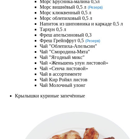
Морс Брусника-малина 0,5л
Морс вишнёвый 0,5 л
(Резерв)
Морс клюквенный 0,5 л
Морс облепиховый 0,5 л
Напиток из шиповника и каркаде 0,5 л
Тархун 0,5 л
Фреш апельсиновый 0,3
Фреш Грейпфрут 0,5
(Резерв)
Чай "Облепиха-Апельсин"
Чай "Смородина-Мята"
Чай "Ягодный микс"
Чай «Женьшень улун листовой»
Чай «Сенча листовой»
Чай в ассортименте
Чай Кир Ройял листов
Чай Молочный улонг
Крылышки куриные запечённые