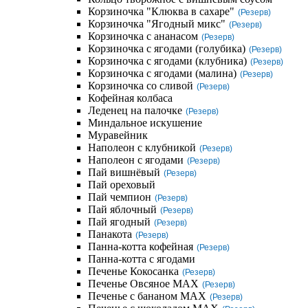
Корзиночка "Клюква в сахаре"
(Резерв)
Корзиночка "Ягодный микс"
(Резерв)
Корзиночка с ананасом
(Резерв)
Корзиночка с ягодами (голубика)
(Резерв)
Корзиночка с ягодами (клубника)
(Резерв)
Корзиночка с ягодами (малина)
(Резерв)
Корзиночка со сливой
(Резерв)
Кофейная колбаса
Леденец на палочке
(Резерв)
Миндальное искушение
Муравейник
Наполеон с клубникой
(Резерв)
Наполеон с ягодами
(Резерв)
Пай вишнёвый
(Резерв)
Пай ореховый
Пай чемпион
(Резерв)
Пай яблочный
(Резерв)
Пай ягодный
(Резерв)
Панакота
(Резерв)
Панна-котта кофейная
(Резерв)
Панна-котта с ягодами
Печенье Кокосанка
(Резерв)
Печенье Овсяное MAX
(Резерв)
Печенье с бананом MAX
(Резерв)