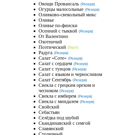
Овощи Провансаль
(Резерв)
Огурцы малосольные
(Резерв)
Оливково-свекольный микс
Оливье
Оливье по-фински
Осенний с тыквой
(Резерв)
От Валентино
Охотничий
Поэтический
(Пост)
Радуга
(Резерв)
Салат «Соте»
(Резерв)
Салат с сердцем
(Резерв)
Салат с тунцом
(Резерв)
Салат с языком и черносливом
Салат Сентябрь
(Резерв)
Свекла с грецким орехом и
чесноком
(Резерв)
Свекла с имбирем
(Резерв)
Свекла с миндалем
(Резерв)
Свойский
Себастьян
Селёдка под шубой
Скандинавский с семгой
Славянский
Столичный