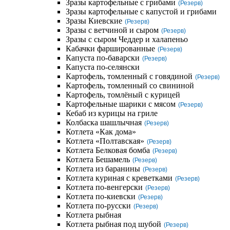
Зразы картофельные с грибами
(Резерв)
Зразы картофельные с капустой и грибами
Зразы Киевские
(Резерв)
Зразы с ветчиной и сыром
(Резерв)
Зразы с сыром Чеддер и халапеньо
Кабачки фаршированные
(Резерв)
Капуста по-баварски
(Резерв)
Капуста по-селянски
Картофель, томленный с говядиной
(Резерв)
Картофель, томленный со свининой
Картофель, томлёный с курицей
Картофельные шарики с мясом
(Резерв)
Кебаб из курицы на гриле
Колбаска шашлычная
(Резерв)
Котлета «Как дома»
Котлета «Полтавская»
(Резерв)
Котлета Белковая бомба
(Резерв)
Котлета Бешамель
(Резерв)
Котлета из баранины
(Резерв)
Котлета куриная с креветками
(Резерв)
Котлета по-венгерски
(Резерв)
Котлета по-киевски
(Резерв)
Котлета по-русски
(Резерв)
Котлета рыбная
Котлета рыбная под шубой
(Резерв)