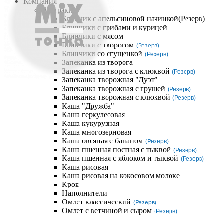
Компания
Завтраки
Блинчик с апельсиновой начинкой
(Резерв)
Блинчики с грибами и курицей
Блинчики с мясом
Блинчики с творогом
(Резерв)
Блинчики со сгущенкой
(Резерв)
Запеканка из творога
Запеканка из творога с клюквой
(Резерв)
Запеканка творожная "Дуэт"
Запеканка творожная с грушей
(Резерв)
Запеканка творожная с клюквой
(Резерв)
Каша "Дружба"
Каша геркулесовая
Каша кукурузная
Каша многозерновая
Каша овсяная с бананом
(Резерв)
Каша пшенная постная с тыквой
(Резерв)
Каша пшенная с яблоком и тыквой
(Резерв)
Каша рисовая
Каша рисовая на кокосовом молоке
Крок
Наполнители
Омлет классический
(Резерв)
Омлет с ветчиной и сыром
(Резерв)