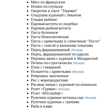
Мясо по-французски
Ножки по-сеульски
Окорочок в соусе "Терияки"
Оладушек куриный с беконом
Оладьи рыбные
Паровая котлета из индейки
Паровая рыбная котлета
Паста Болоньезе
Паста Неаполитанская
Паста с креветками и сливочным "Песто"
Паста с семгой и вялеными томатами
Перец фаршированный
(Резерв)
Перец, фаршированный по-царски
Перчики мини с курицей и Моцареллой
Печень по-строгоновски
(Резерв)
Плов с говядиной
Польпетта с креветками
(Резерв)
Ребрышки запеченные
Рис с морепродуктами
Рисовая лапша с курочкой по-пекински
Рулет «Гурман»
(Резерв)
Рулет «Штольберг»
Рулетики куриные ветчина-сыр
(Резерв)
Рулетики куриные с грибами
Рыба в кляре