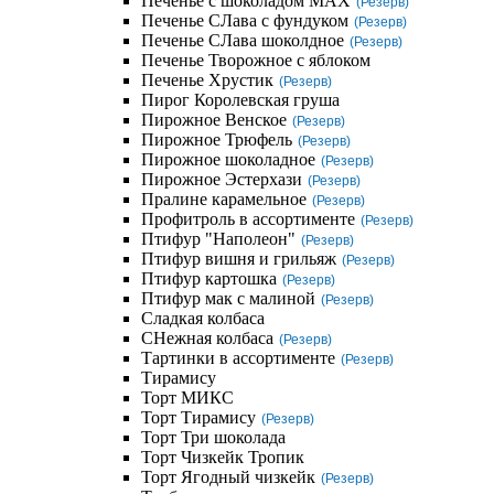
Печенье с шоколадом MAX
(Резерв)
Печенье СЛава с фундуком
(Резерв)
Печенье СЛава шоколдное
(Резерв)
Печенье Творожное с яблоком
Печенье Хрустик
(Резерв)
Пирог Королевская груша
Пирожное Венское
(Резерв)
Пирожное Трюфель
(Резерв)
Пирожное шоколадное
(Резерв)
Пирожное Эстерхази
(Резерв)
Пралине карамельное
(Резерв)
Профитроль в ассортименте
(Резерв)
Птифур "Наполеон"
(Резерв)
Птифур вишня и грильяж
(Резерв)
Птифур картошка
(Резерв)
Птифур мак с малиной
(Резерв)
Сладкая колбаса
СНежная колбаса
(Резерв)
Тартинки в ассортименте
(Резерв)
Тирамису
Торт МИКС
Торт Тирамису
(Резерв)
Торт Три шоколада
Торт Чизкейк Тропик
Торт Ягодный чизкейк
(Резерв)