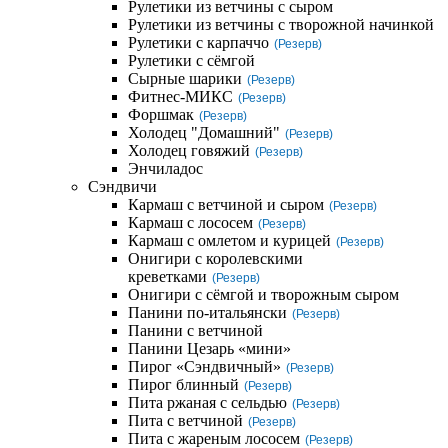
Рулетики из ветчины с сыром
Рулетики из ветчины с творожной начинкой
Рулетики с карпаччо
(Резерв)
Рулетики с сёмгой
Сырные шарики
(Резерв)
Фитнес-МИКС
(Резерв)
Форшмак
(Резерв)
Холодец "Домашний"
(Резерв)
Холодец говяжий
(Резерв)
Энчиладос
Сэндвичи
Кармаш с ветчиной и сыром
(Резерв)
Кармаш с лососем
(Резерв)
Кармаш с омлетом и курицей
(Резерв)
Онигири с королевскими
креветками
(Резерв)
Онигири с сёмгой и творожным сыром
Панини по-итальянски
(Резерв)
Панини с ветчиной
Панини Цезарь «мини»
Пирог «Сэндвичный»
(Резерв)
Пирог блинный
(Резерв)
Пита ржаная с сельдью
(Резерв)
Пита с ветчиной
(Резерв)
Пита с жареным лососем
(Резерв)