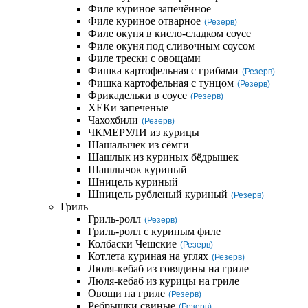
Филе куриное запечённое
Филе куриное отварное
(Резерв)
Филе окуня в кисло-сладком соусе
Филе окуня под сливочным соусом
Филе трески с овощами
Фишка картофельная с грибами
(Резерв)
Фишка картофельная с тунцом
(Резерв)
Фрикадельки в соусе
(Резерв)
ХЕКи запеченые
Чахохбили
(Резерв)
ЧКМЕРУЛИ из курицы
Шашалычек из сёмги
Шашлык из куриных бёдрышек
Шашлычок куриный
Шницель куриный
Шницель рубленый куриный
(Резерв)
Гриль
Гриль-ролл
(Резерв)
Гриль-ролл с куриным филе
Колбаски Чешские
(Резерв)
Котлета куриная на углях
(Резерв)
Люля-кебаб из говядины на гриле
Люля-кебаб из курицы на гриле
Овощи на гриле
(Резерв)
Ребрышки свиные
(Резерв)