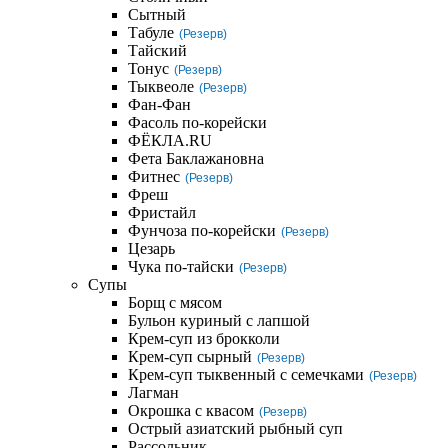
Сытный
Табуле
(Резерв)
Тайский
Тонус
(Резерв)
Тыквеоле
(Резерв)
Фан-Фан
Фасоль по-корейски
ФЁКЛА.RU
Фета Баклажановна
Фитнес
(Резерв)
Фреш
Фристайл
Фунчоза по-корейски
(Резерв)
Цезарь
Чука по-тайски
(Резерв)
Супы
Борщ с мясом
Бульон куриный с лапшой
Крем-суп из брокколи
Крем-суп сырный
(Резерв)
Крем-суп тыквенный с семечками
(Резерв)
Лагман
Окрошка с квасом
(Резерв)
Острый азиатский рыбный суп
Рассольник