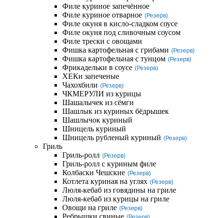
Филе куриное запечённое
Филе куриное отварное
(Резерв)
Филе окуня в кисло-сладком соусе
Филе окуня под сливочным соусом
Филе трески с овощами
Фишка картофельная с грибами
(Резерв)
Фишка картофельная с тунцом
(Резерв)
Фрикадельки в соусе
(Резерв)
ХЕКи запеченые
Чахохбили
(Резерв)
ЧКМЕРУЛИ из курицы
Шашалычек из сёмги
Шашлык из куриных бёдрышек
Шашлычок куриный
Шницель куриный
Шницель рубленый куриный
(Резерв)
Гриль
Гриль-ролл
(Резерв)
Гриль-ролл с куриным филе
Колбаски Чешские
(Резерв)
Котлета куриная на углях
(Резерв)
Люля-кебаб из говядины на гриле
Люля-кебаб из курицы на гриле
Овощи на гриле
(Резерв)
Ребрышки свиные
(Резерв)