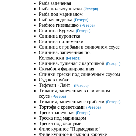
Рыба запеченая
Рыба по-сычуаньски
(Резерв)
Рыба под маринадом
Рыбная лодочка
(Резерв)
Рыбное гнездышко
(Резерв)
Свинина Буржуа
(Резерв)
Свинина куропатка
Свинина по-немецки
Свинина с грибами в сливочном соусе
Свинина, запечённая по-
Коломенски
(Резерв)
Свинина, тушёная с картошкой
(Резерв)
Скумбрия фаршированная
Спинки трески под сливочным соусом
Судак в шубке
Тефтели «Лайт»
(Резерв)
Тилапия, запеченная в сливочном
соусе
(Резерв)
Тилапия, запечённая с грибами
(Резерв)
Тортофа с креветками
(Резерв)
Треска запеченая
(Резерв)
Треска под маринадом
Треска под овощами
Филе куриное "Пармеджано"
Филе куриное в сырной корочке