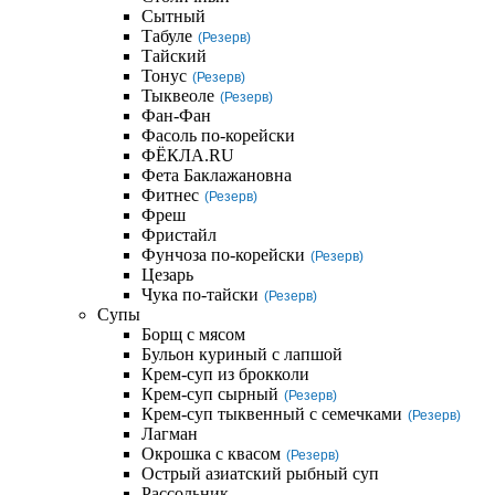
Сытный
Табуле
(Резерв)
Тайский
Тонус
(Резерв)
Тыквеоле
(Резерв)
Фан-Фан
Фасоль по-корейски
ФЁКЛА.RU
Фета Баклажановна
Фитнес
(Резерв)
Фреш
Фристайл
Фунчоза по-корейски
(Резерв)
Цезарь
Чука по-тайски
(Резерв)
Супы
Борщ с мясом
Бульон куриный с лапшой
Крем-суп из брокколи
Крем-суп сырный
(Резерв)
Крем-суп тыквенный с семечками
(Резерв)
Лагман
Окрошка с квасом
(Резерв)
Острый азиатский рыбный суп
Рассольник