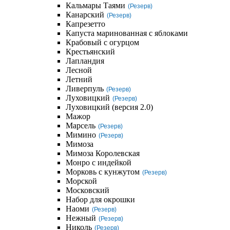
Кальмары Таями
(Резерв)
Канарский
(Резерв)
Капрезетто
Капуста маринованная с яблоками
Крабовый с огурцом
Крестьянский
Лапландия
Лесной
Летний
Ливерпуль
(Резерв)
Луховицкий
(Резерв)
Луховицкий (версия 2.0)
Мажор
Марсель
(Резерв)
Мимино
(Резерв)
Мимоза
Мимоза Королевская
Монро с индейкой
Морковь с кунжутом
(Резерв)
Морской
Московский
Набор для окрошки
Наоми
(Резерв)
Нежный
(Резерв)
Николь
(Резерв)