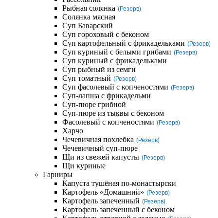
Рыбная солянка
(Резерв)
Солянка мясная
Суп Баварский
Суп гороховый с беконом
Суп картофельный с фрикадельками
(Резерв)
Суп куриный с белыми грибами
(Резерв)
Суп куриный с фрикадельками
Суп рыбный из семги
Суп томатный
(Резерв)
Суп фасолевый с копченостями
(Резерв)
Суп-лапша с фрикадельми
Суп-пюре грибной
Суп-пюре из тыквы с беконом
Фасолевый с копченостями
(Резерв)
Харчо
Чечевичная похлебка
(Резерв)
Чечевичный суп-пюре
Щи из свежей капусты
(Резерв)
Щи куриные
Гарниры
Капуста тушёная по-монастырски
Картофель «Домашний»
(Резерв)
Картофель запеченный
(Резерв)
Картофель запеченный с беконом