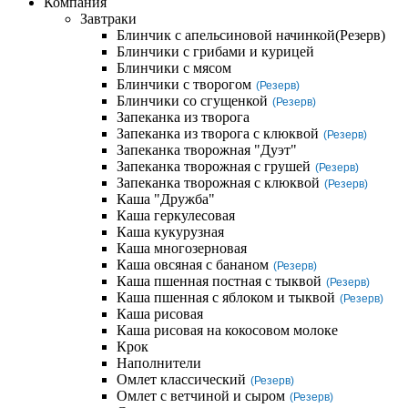
Компания
Завтраки
Блинчик с апельсиновой начинкой
(Резерв)
Блинчики с грибами и курицей
Блинчики с мясом
Блинчики с творогом
(Резерв)
Блинчики со сгущенкой
(Резерв)
Запеканка из творога
Запеканка из творога с клюквой
(Резерв)
Запеканка творожная "Дуэт"
Запеканка творожная с грушей
(Резерв)
Запеканка творожная с клюквой
(Резерв)
Каша "Дружба"
Каша геркулесовая
Каша кукурузная
Каша многозерновая
Каша овсяная с бананом
(Резерв)
Каша пшенная постная с тыквой
(Резерв)
Каша пшенная с яблоком и тыквой
(Резерв)
Каша рисовая
Каша рисовая на кокосовом молоке
Крок
Наполнители
Омлет классический
(Резерв)
Омлет с ветчиной и сыром
(Резерв)