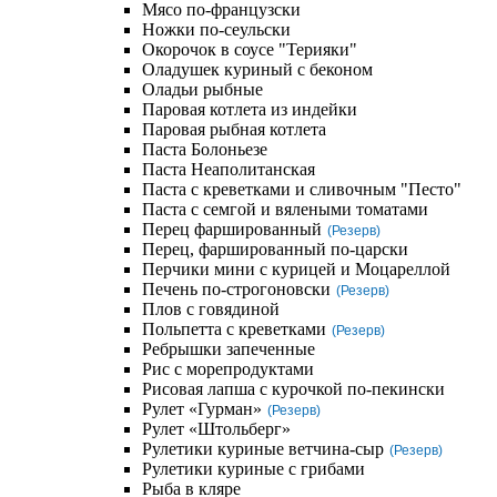
Мясо по-французски
Ножки по-сеульски
Окорочок в соусе "Терияки"
Оладушек куриный с беконом
Оладьи рыбные
Паровая котлета из индейки
Паровая рыбная котлета
Паста Болоньезе
Паста Неаполитанская
Паста с креветками и сливочным "Песто"
Паста с семгой и вялеными томатами
Перец фаршированный
(Резерв)
Перец, фаршированный по-царски
Перчики мини с курицей и Моцареллой
Печень по-строгоновски
(Резерв)
Плов с говядиной
Польпетта с креветками
(Резерв)
Ребрышки запеченные
Рис с морепродуктами
Рисовая лапша с курочкой по-пекински
Рулет «Гурман»
(Резерв)
Рулет «Штольберг»
Рулетики куриные ветчина-сыр
(Резерв)
Рулетики куриные с грибами
Рыба в кляре