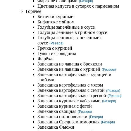
Фарфале с овощами
(Резерв)
Цветная капуста в сухарях с пармезаном
Горячее
Биточки куриные
Бифштекс с яйцом
Голубцы запечённые в соусе
Голубцы ленивые в грибном соусе
Голубцы ленивые, запеченные в
соусе
(Резерв)
Гречка с курицей
Гуляш из говядины
Жарёха
Запеканка из лаваша с брокколи
Запеканка из лаваша с курицей
(Резерв)
Запеканка картофельная с курицей и
грибами
Запеканка картофельная с мясом
Запеканка картофельная с семгой
(Резерв)
Запеканка картофельная с треской
(Резерв)
Запеканка куриная с кабачками
(Резерв)
Запеканка куриная с фетой
Запеканка овощная
(Резерв)
Запеканка по-норвежски
(Резерв)
Запеканка Средиземноморская
(Резерв)
Запеканка Фьюжн