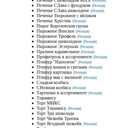
Печенье с шоколадом MAX
(Резерв)
Печенье СЛава с фундуком
(Резерв)
Печенье СЛава шоколдное
(Резерв)
Печенье Творожное с яблоком
Печенье Хрустик
(Резерв)
Пирог Королевская груша
Пирожное Венское
(Резерв)
Пирожное Трюфель
(Резерв)
Пирожное шоколадное
(Резерв)
Пирожное Эстерхази
(Резерв)
Пралине карамельное
(Резерв)
Профитроль в ассортименте
(Резерв)
Птифур "Наполеон"
(Резерв)
Птифур вишня и грильяж
(Резерв)
Птифур картошка
(Резерв)
Птифур мак с малиной
(Резерв)
Сладкая колбаса
СНежная колбаса
(Резерв)
Тартинки в ассортименте
(Резерв)
Тирамису
Торт МИКС
Торт Тирамису
(Резерв)
Торт Три шоколада
Торт Чизкейк Тропик
Торт Ягодный чизкейк
(Резерв)