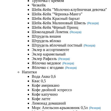
Трубочка с кремом
Чизкейк
Шейк-Кейк "Молочно-клубничная девочка"
Шейк-Кейк "Черника-Манго"
Шейк-Кейк Красный бархат
Шейк-Кейк Малиновый Шмель
(Резерв)
Шейк-Кейк Чёрный Принц
Шоколадный Ломтик
(Резерв)
Штрудель вишня
Штрудель яблоко
Штрудель яблочный постный
(Резерв)
Эклер в ассортименте
Эклер карамельный
Эклер Рафаэль
(Резерв)
Яблочко медовое
(Резерв)
Яблочко с ягодами
(Резерв)
Напитки
Вода Аква 0,6
Квас 0,5
Кофе американо
Кофе двойной эспрессо
Кофе капучино
Кофе латте
Лимонад домашний
Морс Апельсин-крыжовник 0,5л
(Резерв)