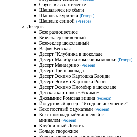
Соусы в ассортименте
Шашалычек из сёмги
Шашлык куриный
(Резерв)
Шашлык свиной
(Резерв)
Десерты
Безе разноцветное
Безе-эклер сливочный
Безе-эклер шоколадный
Вафля Венская
Десерт "Клубника в шоколаде"
Десерт Малибу на кокосовом молоке
(Резерв)
Десерт Мандарино
(Резерв)
Десерт Три шоколада
Десерт Эскимо Картошка Блонди
Десерт Эскимо Картошка Роззи
Десерт Эскимо Пломбир в шоколаде
Детская картошка «Эскимо»
Джеммикс Ромовая вишня
(Резерв)
Йогуртовый десерт "Ягодное искушение"
Кекс постный с цукатами
(Резерв)
Кекс шоколадный/вишневый с
миндалем
(Резерв)
Клубничный Ломтик
Кольцо творожное
Кольцо творожное с вишнёвым соусом