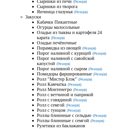
Сырники из печи
(Резерв)
Сырники из творога
Яичница глазунья
(Резерв)
Закуски
Кабачки Пикантные
Огурцы малосольные
Оладьи из тыквы и картофеля 24
карата
(Резерв)
Оладьи печёночные
Пирамидка из овощей
(Резерв)
Пирог наливной с курицей
(Резерв)
Пирог наливной с савойской
капустой
(Резерв)
Пирог наливной с сыром
(Резерв)
Помидоры фаршированные
(Резерв)
Ролл "Мистер Блэк"
(Резерв)
Ролл Камчатка
(Резерв)
Ролл Монтенегро
(Резерв)
Ролл с ветчиной и паприкой
Ролл с говядиной
(Резерв)
Ролл с семгой
(Резерв)
Ролл с тунцом
(Резерв)
Роллы блиннные с сельдью
(Резерв)
Роллы блиннные с семгой
(Резерв)
Рулетики из баклажанов