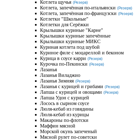
Котлета щучья
(Резерв)
Котлета, запечённая по-итальянски
(Резерв)
Котлета, запечённая по-французски
(Резерв)
Котлетки "Школьные"
Котлетки для Серёжки
Крылышки куриные "Карне"
Крылышки куриные запечённые
Крылышки куриные МИКС
Куриная котлета под шубой
Куриное филе с моцареллой и беконом
Курица в соусе карри
(Резерв)
Курочка по-Пекински
(Резерв)
Лазанья
Лазанья Виладжио
Лазанья Зимняя
(Резерв)
Лазанья с курицей и грибами
(Резерв)
Лапша с курицей и овощами
(Резерв)
Лапша Удон с курицей
Лосось в сырном соусе
Люля-кебаб из говядины
Люля-кебаб из курицы
Макароны по-флотски
Маффин мясной
Морской окунь запеченый
Мясной рулет по-советски