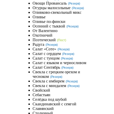
Овощи Провансаль
(Резерв)
Огурцы малосольные
(Резерв)
Оливково-свекольный микс
Оливье
Оливье по-фински
Осенний с тыквой
(Резерв)
От Валентино
Охотничий
Поэтический
(Пост)
Радуга
(Резерв)
Салат «Соте»
(Резерв)
Салат с сердцем
(Резерв)
Салат с тунцом
(Резерв)
Салат с языком и черносливом
Салат Сентябрь
(Резерв)
Свекла с грецким орехом и
чесноком
(Резерв)
Свекла с имбирем
(Резерв)
Свекла с миндалем
(Резерв)
Свойский
Себастьян
Селёдка под шубой
Скандинавский с семгой
Славянский
Столичный