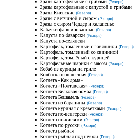
Зразы картофельные с грибами
(Резерв)
Зразы картофельные с капустой и грибами
Зразы Киевские
(Резерв)
Зразы с ветчиной и сыром
(Резерв)
Зразы с сыром Чеддер и халапеньо
Кабачки фаршированные
(Резерв)
Капуста по-баварски
(Резерв)
Капуста по-селянски
Картофель, томленный с говядиной
(Резерв)
Картофель, томленный со свининой
Картофель, томлёный с курицей
Картофельные шарики с мясом
(Резерв)
Кебаб из курицы на гриле
Колбаска шашлычная
(Резерв)
Котлета «Как дома»
Котлета «Полтавская»
(Резерв)
Котлета Белковая бомба
(Резерв)
Котлета Бешамель
(Резерв)
Котлета из баранины
(Резерв)
Котлета куриная с креветками
(Резерв)
Котлета по-венгерски
(Резерв)
Котлета по-киевски
(Резерв)
Котлета по-русски
(Резерв)
Котлета рыбная
Котлета рыбная под шубой
(Резерв)