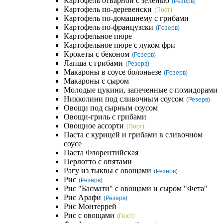
Картофель отварной с зеленью
(Резерв)
Картофель по-деревенски
(Пост)
Картофель по-домашнему с грибами
Картофель по-французски
(Резерв)
Картофельное пюре
Картофельное пюре с луком фри
Крокеты с беконом
(Резерв)
Лапша с грибами
(Резерв)
Макароны в соусе болоньезе
(Резерв)
Макароны с сыром
Молодые цукини, запеченные с помидорами
Никколини под сливочным соусом
(Резерв)
Овощи под сырным соусом
Овощи-гриль с грибами
Овощное ассорти
(Пост)
Паста с курицей и грибами в сливочном
соусе
Паста Флорентийская
Перлотто с опятами
Рагу из тыквы с овощами
(Резерв)
Рис
(Резерв)
Рис "Басмати" с овощами и сыром "Фета"
Рис Арафи
(Резерв)
Рис Монтеррей
Рис с овощами
(Пост)