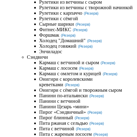
Рулетики из ветчины с сыром
Рулетики из ветчины с творожной начинкой
Рулетики с карпаччо
(Резерв)
Рулетики с сёмгой
Сырные шарики
(Резерв)
Фитнес-МИКС
(Резерв)
Форшмак
(Резерв)
Холодец "Домашний"
(Резерв)
Холодец говяжий
(Резерв)
Энчиладос
Сэндвичи
Кармаш с ветчиной и сыром
(Резерв)
Кармаш с лососем
(Резерв)
Кармаш с омлетом и курицей
(Резерв)
Онигири с королевскими
креветками
(Резерв)
Онигири с сёмгой и творожным сыром
Панини по-итальянски
(Резерв)
Панини с ветчиной
Панини Цезарь «мини»
Пирог «Сэндвичный»
(Резерв)
Пирог блинный
(Резерв)
Пита ржаная с сельдью
(Резерв)
Пита с ветчиной
(Резерв)
Пита с жареным лососем
(Резерв)