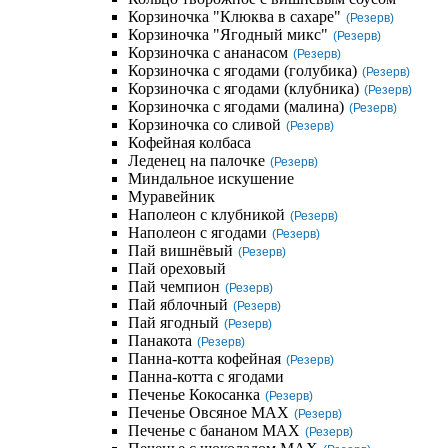
Корзиночка "Клюква в сахаре"
(Резерв)
Корзиночка "Ягодный микс"
(Резерв)
Корзиночка с ананасом
(Резерв)
Корзиночка с ягодами (голубика)
(Резерв)
Корзиночка с ягодами (клубника)
(Резерв)
Корзиночка с ягодами (малина)
(Резерв)
Корзиночка со сливой
(Резерв)
Кофейная колбаса
Леденец на палочке
(Резерв)
Миндальное искушение
Муравейник
Наполеон с клубникой
(Резерв)
Наполеон с ягодами
(Резерв)
Пай вишнёвый
(Резерв)
Пай ореховый
Пай чемпион
(Резерв)
Пай яблочный
(Резерв)
Пай ягодный
(Резерв)
Панакота
(Резерв)
Панна-котта кофейная
(Резерв)
Панна-котта с ягодами
Печенье Кокосанка
(Резерв)
Печенье Овсяное MAX
(Резерв)
Печенье с бананом MAX
(Резерв)