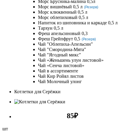
Морс Брусника-малина 0,5л
Морс вишнёвый 0,5 л
(Резерв)
Морс клюквенный 0,5 л
Морс облепиховый 0,5 л
Напиток из шиповника и каркаде 0,5 л
Тархун 0,5 л
Фреш апельсиновый 0,3
Фреш Грейпфрут 0,5
(Резерв)
Чай "Облепиха-Апельсин"
Чай "Смородина-Мята"
Чай "Ягодный микс"
Чай «Женьшень улун листовой»
Чай «Сенча листовой»
Чай в ассортименте
Чай Кир Ройял листов
Чай Молочный улонг
Котлетки для Серёжки
85
₽
шт