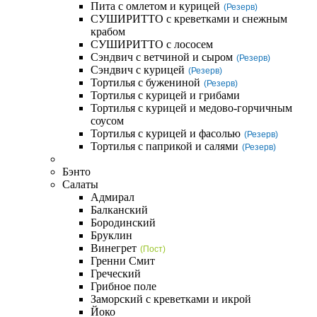
Пита с омлетом и курицей
(Резерв)
СУШИРИТТО с креветками и снежным
крабом
СУШИРИТТО с лососем
Сэндвич с ветчиной и сыром
(Резерв)
Сэндвич с курицей
(Резерв)
Тортилья с бужениной
(Резерв)
Тортилья с курицей и грибами
Тортилья с курицей и медово-горчичным
соусом
Тортилья с курицей и фасолью
(Резерв)
Тортилья с паприкой и салями
(Резерв)
Бэнто
Салаты
Адмирал
Балканский
Бородинский
Бруклин
Винегрет
(Пост)
Гренни Смит
Греческий
Грибное поле
Заморский с креветками и икрой
Йоко