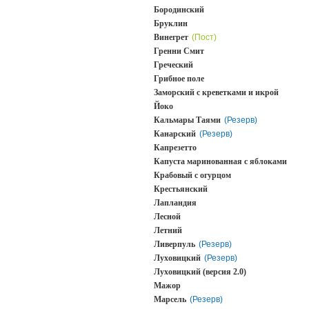
Бородинский
Бруклин
Винегрет
(Пост)
Гренни Смит
Греческий
Грибное поле
Заморский с креветками и икрой
Йоко
Кальмары Таями
(Резерв)
Канарский
(Резерв)
Капрезетто
Капуста маринованная с яблоками
Крабовый с огурцом
Крестьянский
Лапландия
Лесной
Летний
Ливерпуль
(Резерв)
Луховицкий
(Резерв)
Луховицкий (версия 2.0)
Мажор
Марсель
(Резерв)