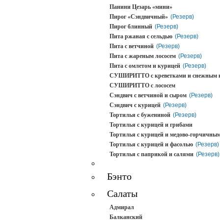
Панини Цезарь «мини»
Пирог «Сэндвичный»
(Резерв)
Пирог блинный
(Резерв)
Пита ржаная с сельдью
(Резерв)
Пита с ветчиной
(Резерв)
Пита с жареным лососем
(Резерв)
Пита с омлетом и курицей
(Резерв)
СУШИРИТТО с креветками и снежным 
СУШИРИТТО с лососем
Сэндвич с ветчиной и сыром
(Резерв)
Сэндвич с курицей
(Резерв)
Тортилья с бужениной
(Резерв)
Тортилья с курицей и грибами
Тортилья с курицей и медово-горчичным
Тортилья с курицей и фасолью
(Резерв)
Тортилья с паприкой и салями
(Резерв)
Бэнто
Салаты
Адмирал
Балканский