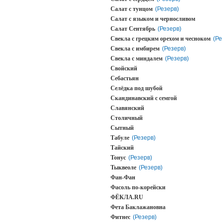
Салат с тунцом
(Резерв)
Салат с языком и черносливом
Салат Сентябрь
(Резерв)
Свекла с грецким орехом и чесноком
(Ре
Свекла с имбирем
(Резерв)
Свекла с миндалем
(Резерв)
Свойский
Себастьян
Селёдка под шубой
Скандинавский с семгой
Славянский
Столичный
Сытный
Табуле
(Резерв)
Тайский
Тонус
(Резерв)
Тыквеоле
(Резерв)
Фан-Фан
Фасоль по-корейски
ФЁКЛА.RU
Фета Баклажановна
Фитнес
(Резерв)