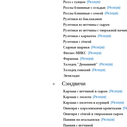
Ролл с тунцом
(Резерв)
Роллы блиннные с сельдью
(Резерв)
Роллы блиннные с семгой
(Резерв)
Рулетики из баклажанов
Рулетики из ветчины с сыром
Рулетики из ветчины с творожной начи
Рулетики с карпаччо
(Резерв)
Рулетики с сёмгой
Сырные шарики
(Резерв)
Фитнес-МИКС
(Резерв)
Форшмак
(Резерв)
Холодец "Домашний"
(Резерв)
Холодец говяжий
(Резерв)
Энчиладос
Сэндвичи
Кармаш с ветчиной и сыром
(Резерв)
Кармаш с лососем
(Резерв)
Кармаш с омлетом и курицей
(Резерв)
Онигири с королевскими креветками
(Р
Онигири с сёмгой и творожным сыром
Панини по-итальянски
(Резерв)
Панини с ветчиной