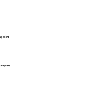
крабом
 соусом