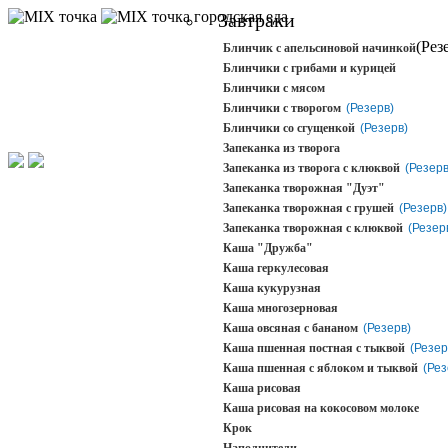
городская еда
Завтраки
(Рез
Блинчик с апельсиновой начинкой
Блинчики с грибами и курицей
Блинчики с мясом
Блинчики с творогом
(Резерв)
Блинчики со сгущенкой
(Резерв)
Запеканка из творога
Запеканка из творога с клюквой
(Резерв
Запеканка творожная "Дуэт"
Запеканка творожная с грушей
(Резерв)
Запеканка творожная с клюквой
(Резер
Каша "Дружба"
Каша геркулесовая
Каша кукурузная
Каша многозерновая
Каша овсяная с бананом
(Резерв)
Каша пшенная постная с тыквой
(Резер
Каша пшенная с яблоком и тыквой
(Рез
Каша рисовая
Каша рисовая на кокосовом молоке
Крок