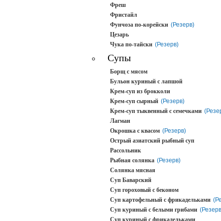
Фреш
Фристайл
Фунчоза по-корейски
(Резерв)
Цезарь
Чука по-тайски
(Резерв)
Супы
Борщ с мясом
Бульон куриный с лапшой
Крем-суп из брокколи
Крем-суп сырный
(Резерв)
Крем-суп тыквенный с семечками
(Резе
Лагман
Окрошка с квасом
(Резерв)
Острый азиатский рыбный суп
Рассольник
Рыбная солянка
(Резерв)
Солянка мясная
Суп Баварский
Суп гороховый с беконом
Суп картофельный с фрикадельками
(Р
Суп куриный с белыми грибами
(Резерв
Суп куриный с фрикадельками