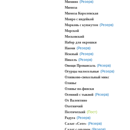
Мимино
(Резерв)
Мимоза
Мимоза Королевская
Монро с индейкой
Морковь с кунжутом
(Резерв)
Морской
Московский
Набор для окрошки
Наоми
(Резерв)
Нежный
(Резерв)
Николь
(Резерв)
Овощи Провансаль
(Резерв)
Огурцы малосольные
(Резерв)
Оливково-свекольный микс
Оливье
Оливье по-фински
Осенний с тыквой
(Резерв)
От Валентино
Охотничий
Поэтический
(Пост)
Радуга
(Резерв)
Салат «Соте»
(Резерв)
Салат с сердцем
(Резерв)