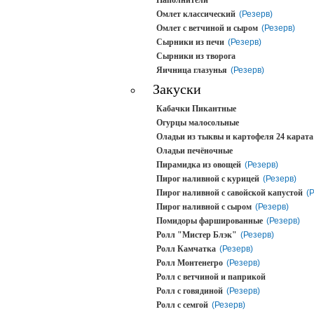
Наполнители
Омлет классический
(Резерв)
Омлет с ветчиной и сыром
(Резерв)
Сырники из печи
(Резерв)
Сырники из творога
Яичница глазунья
(Резерв)
Закуски
Кабачки Пикантные
Огурцы малосольные
Оладьи из тыквы и картофеля 24 карата
Оладьи печёночные
Пирамидка из овощей
(Резерв)
Пирог наливной с курицей
(Резерв)
Пирог наливной с савойской капустой
(
Пирог наливной с сыром
(Резерв)
Помидоры фаршированные
(Резерв)
Ролл "Мистер Блэк"
(Резерв)
Ролл Камчатка
(Резерв)
Ролл Монтенегро
(Резерв)
Ролл с ветчиной и паприкой
Ролл с говядиной
(Резерв)
Ролл с семгой
(Резерв)