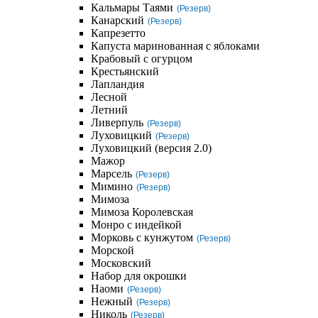
Кальмары Таями
(Резерв)
Канарский
(Резерв)
Капрезетто
Капуста маринованная с яблоками
Крабовый с огурцом
Крестьянский
Лапландия
Лесной
Летний
Ливерпуль
(Резерв)
Луховицкий
(Резерв)
Луховицкий (версия 2.0)
Мажор
Марсель
(Резерв)
Мимино
(Резерв)
Мимоза
Мимоза Королевская
Монро с индейкой
Морковь с кунжутом
(Резерв)
Морской
Московский
Набор для окрошки
Наоми
(Резерв)
Нежный
(Резерв)
Николь
(Резерв)