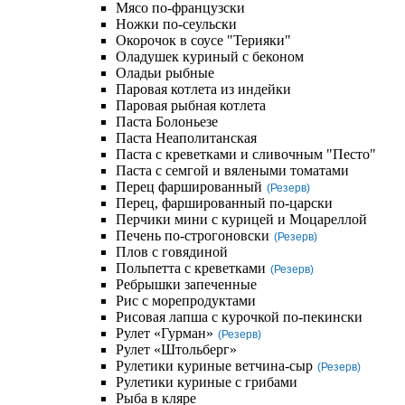
Мясо по-французски
Ножки по-сеульски
Окорочок в соусе "Терияки"
Оладушек куриный с беконом
Оладьи рыбные
Паровая котлета из индейки
Паровая рыбная котлета
Паста Болоньезе
Паста Неаполитанская
Паста с креветками и сливочным "Песто"
Паста с семгой и вялеными томатами
Перец фаршированный
(Резерв)
Перец, фаршированный по-царски
Перчики мини с курицей и Моцареллой
Печень по-строгоновски
(Резерв)
Плов с говядиной
Польпетта с креветками
(Резерв)
Ребрышки запеченные
Рис с морепродуктами
Рисовая лапша с курочкой по-пекински
Рулет «Гурман»
(Резерв)
Рулет «Штольберг»
Рулетики куриные ветчина-сыр
(Резерв)
Рулетики куриные с грибами
Рыба в кляре