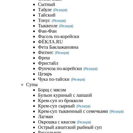
Сытный
Табуле
(Резерв)
Тайский
Тонус
(Резерв)
Тыквеоле
(Резерв)
Фан-Фан
Фасоль по-корейски
ФЁКЛА.RU
Фета Баклажановна
Фитнес
(Резерв)
Фреш
Фристайл
Фунчоза по-корейски
(Резерв)
Цезарь
Чука по-тайски
(Резерв)
Супы
Борщ с мясом
Бульон куриный с лапшой
Крем-суп из брокколи
Крем-суп сырный
(Резерв)
Крем-суп тыквенный с семечками
(Резерв)
Лагман
Окрошка с квасом
(Резерв)
Острый азиатский рыбный суп
Рассольник