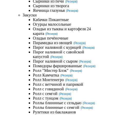
Сырники из печи
(Резерв)
Сырники из творога
Яичница глазунья
(Резерв)
Закуски
Кабачки Пикантные
Огурцы малосольные
Оладьи из тыквы и картофеля 24
карата
(Резерв)
Оладьи печёночные
Пирамидка из овощей
(Резерв)
Пирог наливной с курицей
(Резерв)
Пирог наливной с савойской
капустой
(Резерв)
Пирог наливной с сыром
(Резерв)
Помидоры фаршированные
(Резерв)
Ролл "Мистер Блэк"
(Резерв)
Ролл Камчатка
(Резерв)
Ролл Монтенегро
(Резерв)
Ролл с ветчиной и паприкой
Ролл с говядиной
(Резерв)
Ролл с семгой
(Резерв)
Ролл с тунцом
(Резерв)
Роллы блиннные с сельдью
(Резерв)
Роллы блиннные с семгой
(Резерв)
Рулетики из баклажанов