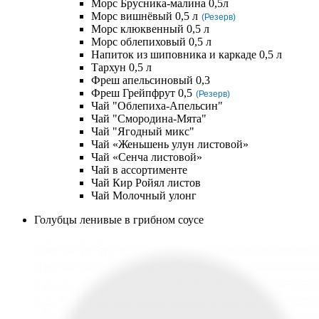
Морс Брусника-малина 0,5л
Морс вишнёвый 0,5 л
(Резерв)
Морс клюквенный 0,5 л
Морс облепиховый 0,5 л
Напиток из шиповника и каркаде 0,5 л
Тархун 0,5 л
Фреш апельсиновый 0,3
Фреш Грейпфрут 0,5
(Резерв)
Чай "Облепиха-Апельсин"
Чай "Смородина-Мята"
Чай "Ягодный микс"
Чай «Женьшень улун листовой»
Чай «Сенча листовой»
Чай в ассортименте
Чай Кир Ройял листов
Чай Молочный улонг
Голубцы ленивые в грибном соусе