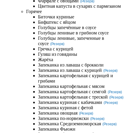
Фарфале с овощами
(Резерв)
Цветная капуста в сухарях с пармезаном
Горячее
Биточки куриные
Бифштекс с яйцом
Голубцы запечённые в соусе
Голубцы ленивые в грибном соусе
Голубцы ленивые, запеченные в
соусе
(Резерв)
Гречка с курицей
Гуляш из говядины
Жарёха
Запеканка из лаваша с брокколи
Запеканка из лаваша с курицей
(Резерв)
Запеканка картофельная с курицей и
грибами
Запеканка картофельная с мясом
Запеканка картофельная с семгой
(Резерв)
Запеканка картофельная с треской
(Резерв)
Запеканка куриная с кабачками
(Резерв)
Запеканка куриная с фетой
Запеканка овощная
(Резерв)
Запеканка по-норвежски
(Резерв)
Запеканка Средиземноморская
(Резерв)
Запеканка Фьюжн