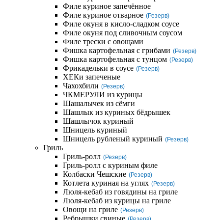
Филе куриное запечённое
Филе куриное отварное
(Резерв)
Филе окуня в кисло-сладком соусе
Филе окуня под сливочным соусом
Филе трески с овощами
Фишка картофельная с грибами
(Резерв)
Фишка картофельная с тунцом
(Резерв)
Фрикадельки в соусе
(Резерв)
ХЕКи запеченые
Чахохбили
(Резерв)
ЧКМЕРУЛИ из курицы
Шашалычек из сёмги
Шашлык из куриных бёдрышек
Шашлычок куриный
Шницель куриный
Шницель рубленый куриный
(Резерв)
Гриль
Гриль-ролл
(Резерв)
Гриль-ролл с куриным филе
Колбаски Чешские
(Резерв)
Котлета куриная на углях
(Резерв)
Люля-кебаб из говядины на гриле
Люля-кебаб из курицы на гриле
Овощи на гриле
(Резерв)
Ребрышки свиные
(Резерв)