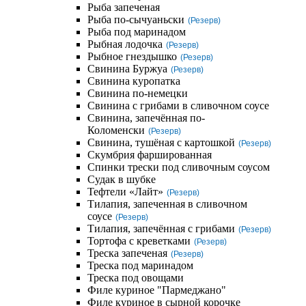
Рыба запеченая
Рыба по-сычуаньски
(Резерв)
Рыба под маринадом
Рыбная лодочка
(Резерв)
Рыбное гнездышко
(Резерв)
Свинина Буржуа
(Резерв)
Свинина куропатка
Свинина по-немецки
Свинина с грибами в сливочном соусе
Свинина, запечённая по-
Коломенски
(Резерв)
Свинина, тушёная с картошкой
(Резерв)
Скумбрия фаршированная
Спинки трески под сливочным соусом
Судак в шубке
Тефтели «Лайт»
(Резерв)
Тилапия, запеченная в сливочном
соусе
(Резерв)
Тилапия, запечённая с грибами
(Резерв)
Тортофа с креветками
(Резерв)
Треска запеченая
(Резерв)
Треска под маринадом
Треска под овощами
Филе куриное "Пармеджано"
Филе куриное в сырной корочке