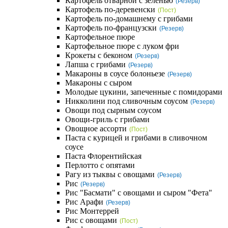
Картофель отварной с зеленью
(Резерв)
Картофель по-деревенски
(Пост)
Картофель по-домашнему с грибами
Картофель по-французски
(Резерв)
Картофельное пюре
Картофельное пюре с луком фри
Крокеты с беконом
(Резерв)
Лапша с грибами
(Резерв)
Макароны в соусе болоньезе
(Резерв)
Макароны с сыром
Молодые цукини, запеченные с помидорами
Никколини под сливочным соусом
(Резерв)
Овощи под сырным соусом
Овощи-гриль с грибами
Овощное ассорти
(Пост)
Паста с курицей и грибами в сливочном
соусе
Паста Флорентийская
Перлотто с опятами
Рагу из тыквы с овощами
(Резерв)
Рис
(Резерв)
Рис "Басмати" с овощами и сыром "Фета"
Рис Арафи
(Резерв)
Рис Монтеррей
Рис с овощами
(Пост)