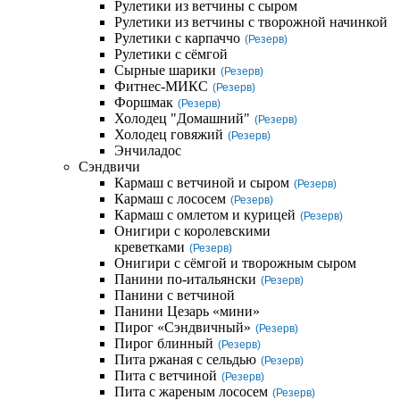
Рулетики из ветчины с сыром
Рулетики из ветчины с творожной начинкой
Рулетики с карпаччо
(Резерв)
Рулетики с сёмгой
Сырные шарики
(Резерв)
Фитнес-МИКС
(Резерв)
Форшмак
(Резерв)
Холодец "Домашний"
(Резерв)
Холодец говяжий
(Резерв)
Энчиладос
Сэндвичи
Кармаш с ветчиной и сыром
(Резерв)
Кармаш с лососем
(Резерв)
Кармаш с омлетом и курицей
(Резерв)
Онигири с королевскими
креветками
(Резерв)
Онигири с сёмгой и творожным сыром
Панини по-итальянски
(Резерв)
Панини с ветчиной
Панини Цезарь «мини»
Пирог «Сэндвичный»
(Резерв)
Пирог блинный
(Резерв)
Пита ржаная с сельдью
(Резерв)
Пита с ветчиной
(Резерв)
Пита с жареным лососем
(Резерв)