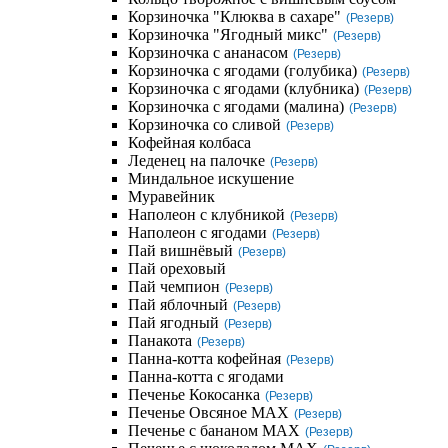
Корзиночка "Клюква в сахаре"
(Резерв)
Корзиночка "Ягодный микс"
(Резерв)
Корзиночка с ананасом
(Резерв)
Корзиночка с ягодами (голубика)
(Резерв)
Корзиночка с ягодами (клубника)
(Резерв)
Корзиночка с ягодами (малина)
(Резерв)
Корзиночка со сливой
(Резерв)
Кофейная колбаса
Леденец на палочке
(Резерв)
Миндальное искушение
Муравейник
Наполеон с клубникой
(Резерв)
Наполеон с ягодами
(Резерв)
Пай вишнёвый
(Резерв)
Пай ореховый
Пай чемпион
(Резерв)
Пай яблочный
(Резерв)
Пай ягодный
(Резерв)
Панакота
(Резерв)
Панна-котта кофейная
(Резерв)
Панна-котта с ягодами
Печенье Кокосанка
(Резерв)
Печенье Овсяное MAX
(Резерв)
Печенье с бананом MAX
(Резерв)