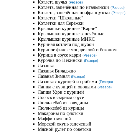
Котлета щучья
(Резерв)
Котлета, запечённая по-итальянски
(Резерв)
Котлета, запечённая по-французски
(Резерв)
Котлетки "Школьные"
Котлетки для Серёжки
Крылышки куриные "Карне"
Крылышки куриные запечённые
Крылышки куриные МИКС
Куриная котлета под шубой
Куриное филе с моцареллой и беконом
Курица в соусе карри
(Резерв)
Курочка по-Пекински
(Резерв)
Лазанья
Лазанья Виладжио
Лазанья Зимняя
(Резерв)
Лазанья с курицей и грибами
(Резерв)
Лапша с курицей и овощами
(Резерв)
Лапша Удон с курицей
Лосось в сырном соусе
Люля-кебаб из говядины
Люля-кебаб из курицы
Макароны по-флотски
Маффин мясной
Морской окунь запеченый
Мясной рулет по-советски