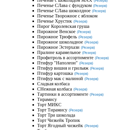
Печенье с шоколадом MAX
(Резерв)
Печенье СЛава с фундуком
(Резерв)
Печенье СЛава шоколдное
(Резерв)
Печенье Творожное с яблоком
Печенье Хрустик
(Резерв)
Пирог Королевская груша
Пирожное Венское
(Резерв)
Пирожное Трюфель
(Резерв)
Пирожное шоколадное
(Резерв)
Пирожное Эстерхази
(Резерв)
Пралине карамельное
(Резерв)
Профитроль в ассортименте
(Резерв)
Птифур "Наполеон"
(Резерв)
Птифур вишня и грильяж
(Резерв)
Птифур картошка
(Резерв)
Птифур мак с малиной
(Резерв)
Сладкая колбаса
СНежная колбаса
(Резерв)
Тартинки в ассортименте
(Резерв)
Тирамису
Торт МИКС
Торт Тирамису
(Резерв)
Торт Три шоколада
Торт Чизкейк Тропик
Торт Ягодный чизкейк
(Резерв)