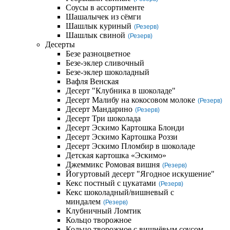
Соусы в ассортименте
Шашалычек из сёмги
Шашлык куриный
(Резерв)
Шашлык свиной
(Резерв)
Десерты
Безе разноцветное
Безе-эклер сливочный
Безе-эклер шоколадный
Вафля Венская
Десерт "Клубника в шоколаде"
Десерт Малибу на кокосовом молоке
(Резерв)
Десерт Мандарино
(Резерв)
Десерт Три шоколада
Десерт Эскимо Картошка Блонди
Десерт Эскимо Картошка Роззи
Десерт Эскимо Пломбир в шоколаде
Детская картошка «Эскимо»
Джеммикс Ромовая вишня
(Резерв)
Йогуртовый десерт "Ягодное искушение"
Кекс постный с цукатами
(Резерв)
Кекс шоколадный/вишневый с
миндалем
(Резерв)
Клубничный Ломтик
Кольцо творожное
Кольцо творожное с вишнёвым соусом