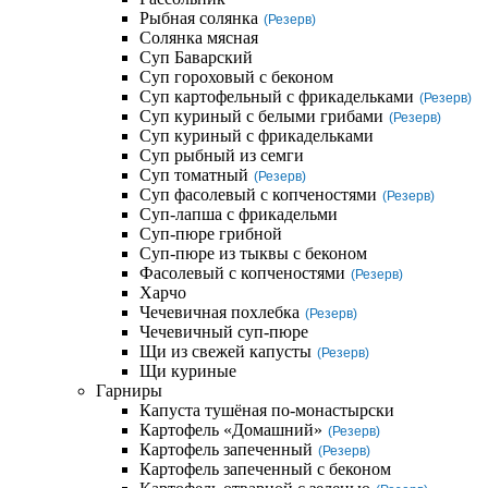
Рыбная солянка
(Резерв)
Солянка мясная
Суп Баварский
Суп гороховый с беконом
Суп картофельный с фрикадельками
(Резерв)
Суп куриный с белыми грибами
(Резерв)
Суп куриный с фрикадельками
Суп рыбный из семги
Суп томатный
(Резерв)
Суп фасолевый с копченостями
(Резерв)
Суп-лапша с фрикадельми
Суп-пюре грибной
Суп-пюре из тыквы с беконом
Фасолевый с копченостями
(Резерв)
Харчо
Чечевичная похлебка
(Резерв)
Чечевичный суп-пюре
Щи из свежей капусты
(Резерв)
Щи куриные
Гарниры
Капуста тушёная по-монастырски
Картофель «Домашний»
(Резерв)
Картофель запеченный
(Резерв)
Картофель запеченный с беконом