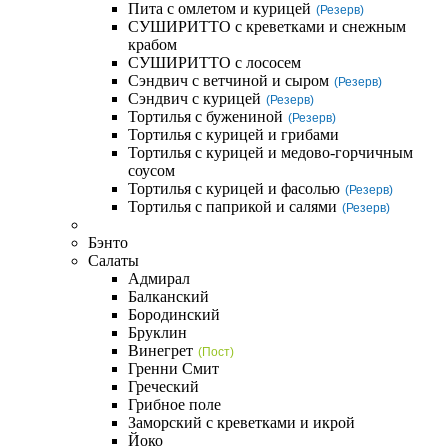
Пита с омлетом и курицей
(Резерв)
СУШИРИТТО с креветками и снежным
крабом
СУШИРИТТО с лососем
Сэндвич с ветчиной и сыром
(Резерв)
Сэндвич с курицей
(Резерв)
Тортилья с бужениной
(Резерв)
Тортилья с курицей и грибами
Тортилья с курицей и медово-горчичным
соусом
Тортилья с курицей и фасолью
(Резерв)
Тортилья с паприкой и салями
(Резерв)
Бэнто
Салаты
Адмирал
Балканский
Бородинский
Бруклин
Винегрет
(Пост)
Гренни Смит
Греческий
Грибное поле
Заморский с креветками и икрой
Йоко