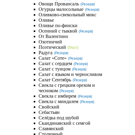
Овощи Провансаль
(Резерв)
Огурцы малосольные
(Резерв)
Оливково-свекольный микс
Оливье
Оливье по-фински
Осенний с тыквой
(Резерв)
От Валентино
Охотничий
Поэтический
(Пост)
Радуга
(Резерв)
Салат «Соте»
(Резерв)
Салат с сердцем
(Резерв)
Салат с тунцом
(Резерв)
Салат с языком и черносливом
Салат Сентябрь
(Резерв)
Свекла с грецким орехом и
чесноком
(Резерв)
Свекла с имбирем
(Резерв)
Свекла с миндалем
(Резерв)
Свойский
Себастьян
Селёдка под шубой
Скандинавский с семгой
Славянский
Столичный