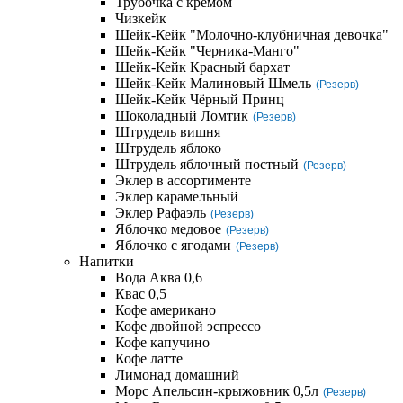
Трубочка с кремом
Чизкейк
Шейк-Кейк "Молочно-клубничная девочка"
Шейк-Кейк "Черника-Манго"
Шейк-Кейк Красный бархат
Шейк-Кейк Малиновый Шмель
(Резерв)
Шейк-Кейк Чёрный Принц
Шоколадный Ломтик
(Резерв)
Штрудель вишня
Штрудель яблоко
Штрудель яблочный постный
(Резерв)
Эклер в ассортименте
Эклер карамельный
Эклер Рафаэль
(Резерв)
Яблочко медовое
(Резерв)
Яблочко с ягодами
(Резерв)
Напитки
Вода Аква 0,6
Квас 0,5
Кофе американо
Кофе двойной эспрессо
Кофе капучино
Кофе латте
Лимонад домашний
Морс Апельсин-крыжовник 0,5л
(Резерв)