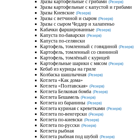
Зразы картофельные с грибами
(Резерв)
Зразы картофельные с капустой и грибами
Зразы Киевские
(Резерв)
Зразы с ветчиной и сыром
(Резерв)
Зразы с сыром Чеддер и халапеньо
Кабачки фаршированные
(Резерв)
Капуста по-баварски
(Резерв)
Капуста по-селянски
Картофель, томленный с говядиной
(Резерв)
Картофель, томленный со свининой
Картофель, томлёный с курицей
Картофельные шарики с мясом
(Резерв)
Кебаб из курицы на гриле
Колбаска шашлычная
(Резерв)
Котлета «Как дома»
Котлета «Полтавская»
(Резерв)
Котлета Белковая бомба
(Резерв)
Котлета Бешамель
(Резерв)
Котлета из баранины
(Резерв)
Котлета куриная с креветками
(Резерв)
Котлета по-венгерски
(Резерв)
Котлета по-киевски
(Резерв)
Котлета по-русски
(Резерв)
Котлета рыбная
Котлета рыбная под шубой
(Резерв)