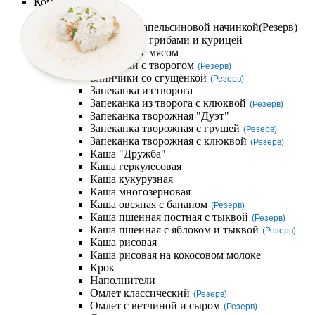
Компания
Завтраки
Блинчик с апельсиновой начинкой
(Резерв)
Блинчики с грибами и курицей
Блинчики с мясом
Блинчики с творогом
(Резерв)
Блинчики со сгущенкой
(Резерв)
Запеканка из творога
Запеканка из творога с клюквой
(Резерв)
Запеканка творожная "Дуэт"
Запеканка творожная с грушей
(Резерв)
Запеканка творожная с клюквой
(Резерв)
Каша "Дружба"
Каша геркулесовая
Каша кукурузная
Каша многозерновая
Каша овсяная с бананом
(Резерв)
Каша пшенная постная с тыквой
(Резерв)
Каша пшенная с яблоком и тыквой
(Резерв)
Каша рисовая
Каша рисовая на кокосовом молоке
Крок
Наполнители
Омлет классический
(Резерв)
Омлет с ветчиной и сыром
(Резерв)