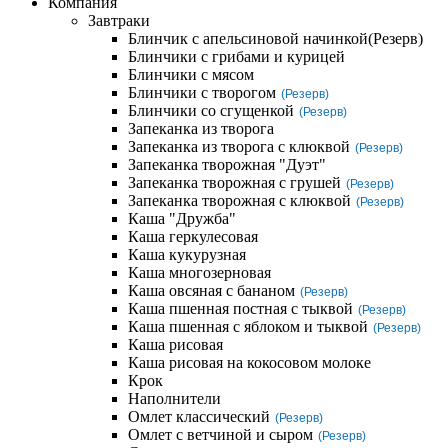
Компания
Завтраки
Блинчик с апельсиновой начинкой
(Резерв)
Блинчики с грибами и курицей
Блинчики с мясом
Блинчики с творогом
(Резерв)
Блинчики со сгущенкой
(Резерв)
Запеканка из творога
Запеканка из творога с клюквой
(Резерв)
Запеканка творожная "Дуэт"
Запеканка творожная с грушей
(Резерв)
Запеканка творожная с клюквой
(Резерв)
Каша "Дружба"
Каша геркулесовая
Каша кукурузная
Каша многозерновая
Каша овсяная с бананом
(Резерв)
Каша пшенная постная с тыквой
(Резерв)
Каша пшенная с яблоком и тыквой
(Резерв)
Каша рисовая
Каша рисовая на кокосовом молоке
Крок
Наполнители
Омлет классический
(Резерв)
Омлет с ветчиной и сыром
(Резерв)