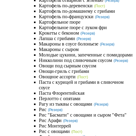
Картофель отварной с зеленью
(Резерв)
Картофель по-деревенски
(Пост)
Картофель по-домашнему с грибами
Картофель по-французски
(Резерв)
Картофельное пюре
Картофельное пюре с луком фри
Крокеты с беконом
(Резерв)
Лапша с грибами
(Резерв)
Макароны в соусе болоньезе
(Резерв)
Макароны с сыром
Молодые цукини, запеченные с помидорами
Никколини под сливочным соусом
(Резерв)
Овощи под сырным соусом
Овощи-гриль с грибами
Овощное ассорти
(Пост)
Паста с курицей и грибами в сливочном
соусе
Паста Флорентийская
Перлотто с опятами
Рагу из тыквы с овощами
(Резерв)
Рис
(Резерв)
Рис "Басмати" с овощами и сыром "Фета"
Рис Арафи
(Резерв)
Рис Монтеррей
Рис с овощами
(Пост)