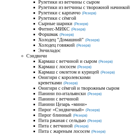
Рулетики из ветчины с сыром
Рулетики из ветчины с творожной начинкой
Рулетики с карпаччо
(Резерв)
Рулетики с сёмгой
Сырные шарики
(Резерв)
Фитнес-МИКС
(Резерв)
Форшмак
(Резерв)
Холодец "Домашний"
(Резерв)
Холодец говяжий
(Резерв)
Энчиладос
Сэндвичи
Кармаш с ветчиной и сыром
(Резерв)
Кармаш с лососем
(Резерв)
Кармаш с омлетом и курицей
(Резерв)
Онигири с королевскими
креветками
(Резерв)
Онигири с сёмгой и творожным сыром
Панини по-итальянски
(Резерв)
Панини с ветчиной
Панини Цезарь «мини»
Пирог «Сэндвичный»
(Резерв)
Пирог блинный
(Резерв)
Пита ржаная с сельдью
(Резерв)
Пита с ветчиной
(Резерв)
Пита с жареным лососем
(Резерв)