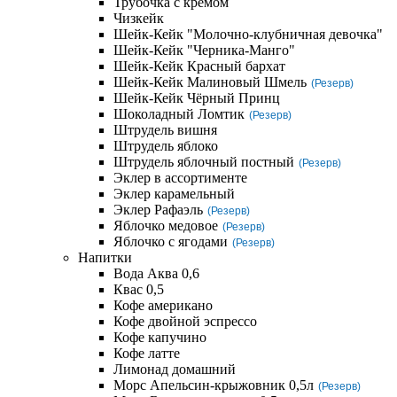
Трубочка с кремом
Чизкейк
Шейк-Кейк "Молочно-клубничная девочка"
Шейк-Кейк "Черника-Манго"
Шейк-Кейк Красный бархат
Шейк-Кейк Малиновый Шмель
(Резерв)
Шейк-Кейк Чёрный Принц
Шоколадный Ломтик
(Резерв)
Штрудель вишня
Штрудель яблоко
Штрудель яблочный постный
(Резерв)
Эклер в ассортименте
Эклер карамельный
Эклер Рафаэль
(Резерв)
Яблочко медовое
(Резерв)
Яблочко с ягодами
(Резерв)
Напитки
Вода Аква 0,6
Квас 0,5
Кофе американо
Кофе двойной эспрессо
Кофе капучино
Кофе латте
Лимонад домашний
Морс Апельсин-крыжовник 0,5л
(Резерв)