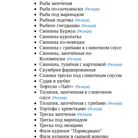
Рыба запеченая
Рыба по-сычуаньски
(Резерв)
Рыба под маринадом
Рыбная лодочка
(Резерв)
Рыбное гнездышко
(Резерв)
Свинина Буржуа
(Резерв)
Свинина куропатка
Свинина по-немецки
Свинина с грибами в сливочном соусе
Свинина, запечённая по-
Коломенски
(Резерв)
Свинина, тушёная с картошкой
(Резерв)
Скумбрия фаршированная
Спинки трески под сливочным соусом
Судак в шубке
Тефтели «Лайт»
(Резерв)
Тилапия, запеченная в сливочном
соусе
(Резерв)
Тилапия, запечённая с грибами
(Резерв)
Тортофа с креветками
(Резерв)
Треска запеченая
(Резерв)
Треска под маринадом
Треска под овощами
Филе куриное "Пармеджано"
Филе куриное в сырной корочке