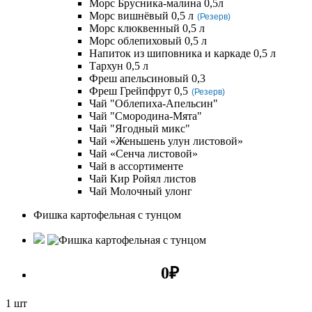
Морс Брусника-малина 0,5л
Морс вишнёвый 0,5 л
(Резерв)
Морс клюквенный 0,5 л
Морс облепиховый 0,5 л
Напиток из шиповника и каркаде 0,5 л
Тархун 0,5 л
Фреш апельсиновый 0,3
Фреш Грейпфрут 0,5
(Резерв)
Чай "Облепиха-Апельсин"
Чай "Смородина-Мята"
Чай "Ягодный микс"
Чай «Женьшень улун листовой»
Чай «Сенча листовой»
Чай в ассортименте
Чай Кир Ройял листов
Чай Молочный улонг
Фишка картофельная с тунцом
0
₽
1 шт