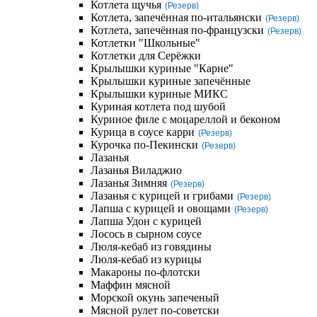
Котлета щучья
(Резерв)
Котлета, запечённая по-итальянски
(Резерв)
Котлета, запечённая по-французски
(Резерв)
Котлетки "Школьные"
Котлетки для Серёжки
Крылышки куриные "Карне"
Крылышки куриные запечённые
Крылышки куриные МИКС
Куриная котлета под шубой
Куриное филе с моцареллой и беконом
Курица в соусе карри
(Резерв)
Курочка по-Пекински
(Резерв)
Лазанья
Лазанья Виладжио
Лазанья Зимняя
(Резерв)
Лазанья с курицей и грибами
(Резерв)
Лапша с курицей и овощами
(Резерв)
Лапша Удон с курицей
Лосось в сырном соусе
Люля-кебаб из говядины
Люля-кебаб из курицы
Макароны по-флотски
Маффин мясной
Морской окунь запеченый
Мясной рулет по-советски