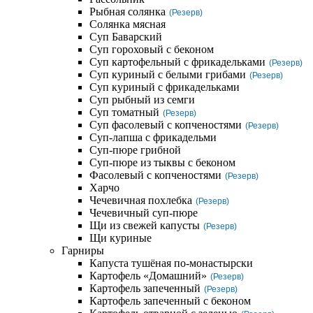
Рыбная солянка
(Резерв)
Солянка мясная
Суп Баварский
Суп гороховый с беконом
Суп картофельный с фрикадельками
(Резерв)
Суп куриный с белыми грибами
(Резерв)
Суп куриный с фрикадельками
Суп рыбный из семги
Суп томатный
(Резерв)
Суп фасолевый с копченостями
(Резерв)
Суп-лапша с фрикадельми
Суп-пюре грибной
Суп-пюре из тыквы с беконом
Фасолевый с копченостями
(Резерв)
Харчо
Чечевичная похлебка
(Резерв)
Чечевичный суп-пюре
Щи из свежей капусты
(Резерв)
Щи куриные
Гарниры
Капуста тушёная по-монастырски
Картофель «Домашний»
(Резерв)
Картофель запеченный
(Резерв)
Картофель запеченный с беконом