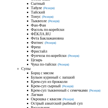
Сытный
Табуле
(Резерв)
Тайский
Тонус
(Резерв)
Тыквеоле
(Резерв)
Фан-Фан
Фасоль по-корейски
ФЁКЛА.RU
Фета Баклажановна
Фитнес
(Резерв)
Фреш
Фристайл
Фунчоза по-корейски
(Резерв)
Цезарь
Чука по-тайски
(Резерв)
Супы
Борщ с мясом
Бульон куриный с лапшой
Крем-суп из брокколи
Крем-суп сырный
(Резерв)
Крем-суп тыквенный с семечками
(Резерв)
Лагман
Окрошка с квасом
(Резерв)
Острый азиатский рыбный суп
Рассольник