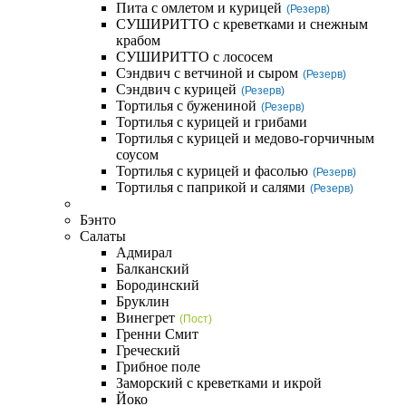
Пита с омлетом и курицей
(Резерв)
СУШИРИТТО с креветками и снежным
крабом
СУШИРИТТО с лососем
Сэндвич с ветчиной и сыром
(Резерв)
Сэндвич с курицей
(Резерв)
Тортилья с бужениной
(Резерв)
Тортилья с курицей и грибами
Тортилья с курицей и медово-горчичным
соусом
Тортилья с курицей и фасолью
(Резерв)
Тортилья с паприкой и салями
(Резерв)
Бэнто
Салаты
Адмирал
Балканский
Бородинский
Бруклин
Винегрет
(Пост)
Гренни Смит
Греческий
Грибное поле
Заморский с креветками и икрой
Йоко