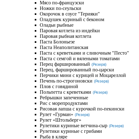
Мясо по-французски
Ножки по-сеульски
Окорочок в соусе "Терияки"
Оладушек куриный с беконом
Оладьи рыбные
Паровая котлета из индейки
Паровая рыбная котлета
Паста Болоньезе
Паста Неаполитанская
Паста с креветками и сливочным "Песто"
Паста с семгой и вялеными томатами
Перец фаршированный
(Резерв)
Перец, фаршированный по-царски
Перчики мини с курицей и Моцареллой
Печень по-строгоновски
(Резерв)
Плов с говядиной
Польпетта с креветками
(Резерв)
Ребрышки запеченные
Рис с морепродуктами
Рисовая лапша с курочкой по-пекински
Рулет «Гурман»
(Резерв)
Рулет «Штольберг»
Рулетики куриные ветчина-сыр
(Резерв)
Рулетики куриные с грибами
Рыба в кляре