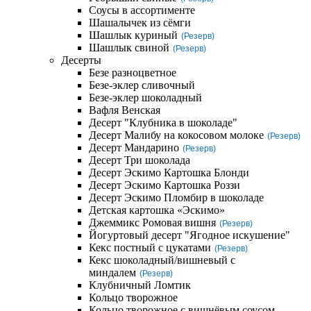
Соусы в ассортименте
Шашалычек из сёмги
Шашлык куриный
(Резерв)
Шашлык свиной
(Резерв)
Десерты
Безе разноцветное
Безе-эклер сливочный
Безе-эклер шоколадный
Вафля Венская
Десерт "Клубника в шоколаде"
Десерт Малибу на кокосовом молоке
(Резерв)
Десерт Мандарино
(Резерв)
Десерт Три шоколада
Десерт Эскимо Картошка Блонди
Десерт Эскимо Картошка Роззи
Десерт Эскимо Пломбир в шоколаде
Детская картошка «Эскимо»
Джеммикс Ромовая вишня
(Резерв)
Йогуртовый десерт "Ягодное искушение"
Кекс постный с цукатами
(Резерв)
Кекс шоколадный/вишневый с
миндалем
(Резерв)
Клубничный Ломтик
Кольцо творожное
Кольцо творожное с вишнёвым соусом