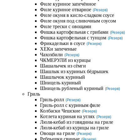
Филе куриное запечённое
Филе куриное отварное
(Резерв)
Филе окуня в кисло-сладком соусе
Филе окуня под сливочным соусом
Филе трески с овощами
Фишка картофельная с грибами
(Резерв)
Фишка картофельная с тунцом
(Резерв)
Фрикадельки в соусе
(Резерв)
ХЕКи запеченые
Чахохбили
(Резерв)
ЧКМЕРУЛИ из курицы
Шашалычек из сёмги
Шашлык из куриных бёдрышек
Шашлычок куриный
Шницель куриный
Шницель рубленый куриный
(Резерв)
Гриль
Гриль-ролл
(Резерв)
Гриль-ролл с куриным филе
Колбаски Чешские
(Резерв)
Котлета куриная на углях
(Резерв)
Люля-кебаб из говядины на гриле
Люля-кебаб из курицы на гриле
Овощи на гриле
(Резерв)
Ребрышки свиные
(Резерв)