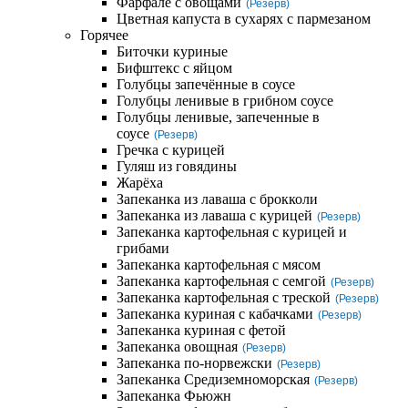
Фарфале с овощами
(Резерв)
Цветная капуста в сухарях с пармезаном
Горячее
Биточки куриные
Бифштекс с яйцом
Голубцы запечённые в соусе
Голубцы ленивые в грибном соусе
Голубцы ленивые, запеченные в
соусе
(Резерв)
Гречка с курицей
Гуляш из говядины
Жарёха
Запеканка из лаваша с брокколи
Запеканка из лаваша с курицей
(Резерв)
Запеканка картофельная с курицей и
грибами
Запеканка картофельная с мясом
Запеканка картофельная с семгой
(Резерв)
Запеканка картофельная с треской
(Резерв)
Запеканка куриная с кабачками
(Резерв)
Запеканка куриная с фетой
Запеканка овощная
(Резерв)
Запеканка по-норвежски
(Резерв)
Запеканка Средиземноморская
(Резерв)
Запеканка Фьюжн