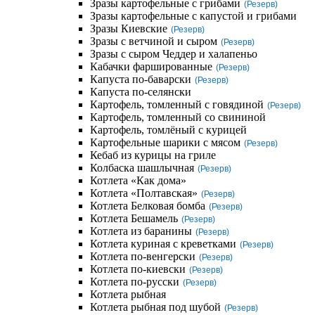
Зразы картофельные с грибами
(Резерв)
Зразы картофельные с капустой и грибами
Зразы Киевские
(Резерв)
Зразы с ветчиной и сыром
(Резерв)
Зразы с сыром Чеддер и халапеньо
Кабачки фаршированные
(Резерв)
Капуста по-баварски
(Резерв)
Капуста по-селянски
Картофель, томленный с говядиной
(Резерв)
Картофель, томленный со свининой
Картофель, томлёный с курицей
Картофельные шарики с мясом
(Резерв)
Кебаб из курицы на гриле
Колбаска шашлычная
(Резерв)
Котлета «Как дома»
Котлета «Полтавская»
(Резерв)
Котлета Белковая бомба
(Резерв)
Котлета Бешамель
(Резерв)
Котлета из баранины
(Резерв)
Котлета куриная с креветками
(Резерв)
Котлета по-венгерски
(Резерв)
Котлета по-киевски
(Резерв)
Котлета по-русски
(Резерв)
Котлета рыбная
Котлета рыбная под шубой
(Резерв)