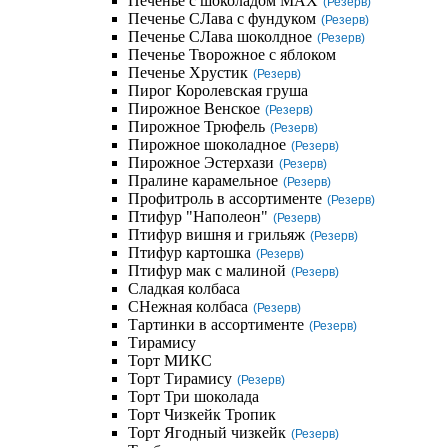
Печенье с шоколадом MAX
(Резерв)
Печенье СЛава с фундуком
(Резерв)
Печенье СЛава шоколдное
(Резерв)
Печенье Творожное с яблоком
Печенье Хрустик
(Резерв)
Пирог Королевская груша
Пирожное Венское
(Резерв)
Пирожное Трюфель
(Резерв)
Пирожное шоколадное
(Резерв)
Пирожное Эстерхази
(Резерв)
Пралине карамельное
(Резерв)
Профитроль в ассортименте
(Резерв)
Птифур "Наполеон"
(Резерв)
Птифур вишня и грильяж
(Резерв)
Птифур картошка
(Резерв)
Птифур мак с малиной
(Резерв)
Сладкая колбаса
СНежная колбаса
(Резерв)
Тартинки в ассортименте
(Резерв)
Тирамису
Торт МИКС
Торт Тирамису
(Резерв)
Торт Три шоколада
Торт Чизкейк Тропик
Торт Ягодный чизкейк
(Резерв)