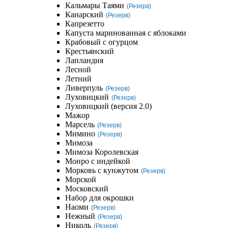
Кальмары Таями
(Резерв)
Канарский
(Резерв)
Капрезетто
Капуста маринованная с яблоками
Крабовый с огурцом
Крестьянский
Лапландия
Лесной
Летний
Ливерпуль
(Резерв)
Луховицкий
(Резерв)
Луховицкий (версия 2.0)
Мажор
Марсель
(Резерв)
Мимино
(Резерв)
Мимоза
Мимоза Королевская
Монро с индейкой
Морковь с кунжутом
(Резерв)
Морской
Московский
Набор для окрошки
Наоми
(Резерв)
Нежный
(Резерв)
Николь
(Резерв)