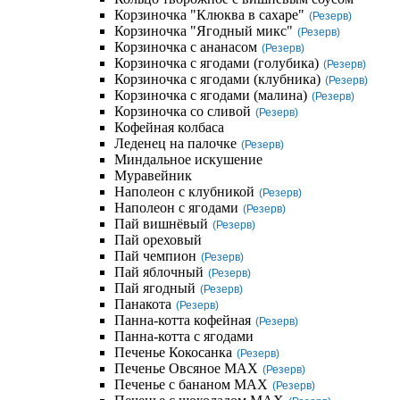
Корзиночка "Клюква в сахаре"
(Резерв)
Корзиночка "Ягодный микс"
(Резерв)
Корзиночка с ананасом
(Резерв)
Корзиночка с ягодами (голубика)
(Резерв)
Корзиночка с ягодами (клубника)
(Резерв)
Корзиночка с ягодами (малина)
(Резерв)
Корзиночка со сливой
(Резерв)
Кофейная колбаса
Леденец на палочке
(Резерв)
Миндальное искушение
Муравейник
Наполеон с клубникой
(Резерв)
Наполеон с ягодами
(Резерв)
Пай вишнёвый
(Резерв)
Пай ореховый
Пай чемпион
(Резерв)
Пай яблочный
(Резерв)
Пай ягодный
(Резерв)
Панакота
(Резерв)
Панна-котта кофейная
(Резерв)
Панна-котта с ягодами
Печенье Кокосанка
(Резерв)
Печенье Овсяное MAX
(Резерв)
Печенье с бананом MAX
(Резерв)