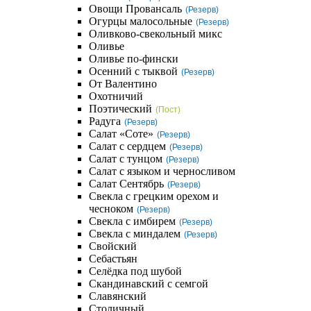
Овощи Провансаль
(Резерв)
Огурцы малосольные
(Резерв)
Оливково-свекольный микс
Оливье
Оливье по-фински
Осенний с тыквой
(Резерв)
От Валентино
Охотничий
Поэтический
(Пост)
Радуга
(Резерв)
Салат «Соте»
(Резерв)
Салат с сердцем
(Резерв)
Салат с тунцом
(Резерв)
Салат с языком и черносливом
Салат Сентябрь
(Резерв)
Свекла с грецким орехом и
чесноком
(Резерв)
Свекла с имбирем
(Резерв)
Свекла с миндалем
(Резерв)
Свойский
Себастьян
Селёдка под шубой
Скандинавский с семгой
Славянский
Столичный