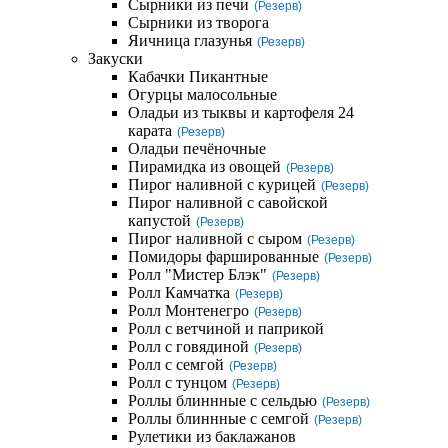
Сырники из печи
(Резерв)
Сырники из творога
Яичница глазунья
(Резерв)
Закуски
Кабачки Пикантные
Огурцы малосольные
Оладьи из тыквы и картофеля 24
карата
(Резерв)
Оладьи печёночные
Пирамидка из овощей
(Резерв)
Пирог наливной с курицей
(Резерв)
Пирог наливной с савойской
капустой
(Резерв)
Пирог наливной с сыром
(Резерв)
Помидоры фаршированные
(Резерв)
Ролл "Мистер Блэк"
(Резерв)
Ролл Камчатка
(Резерв)
Ролл Монтенегро
(Резерв)
Ролл с ветчиной и паприкой
Ролл с говядиной
(Резерв)
Ролл с семгой
(Резерв)
Ролл с тунцом
(Резерв)
Роллы блиннные с сельдью
(Резерв)
Роллы блиннные с семгой
(Резерв)
Рулетики из баклажанов