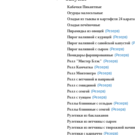
Кабачки Пикантные
Огурцы малосольные
Оладьи из тыквы и картофеля 24 карата
Оладьи печёночные
Пирамидка из овощей
(Резерв)
Пирог наливной с курицей
(Резерв)
Пирог наливной с савойской капустой
(
Пирог наливной с сыром
(Резерв)
Помидоры фаршированные
(Резерв)
Ролл "Мистер Блэк"
(Резерв)
Ролл Камчатка
(Резерв)
Ролл Монтенегро
(Резерв)
Ролл с ветчиной и паприкой
Ролл с говядиной
(Резерв)
Ролл с семгой
(Резерв)
Ролл с тунцом
(Резерв)
Роллы блиннные с сельдью
(Резерв)
Роллы блиннные с семгой
(Резерв)
Рулетики из баклажанов
Рулетики из ветчины с сыром
Рулетики из ветчины с творожной начи
Рулетики с карпаччо
(Резерв)