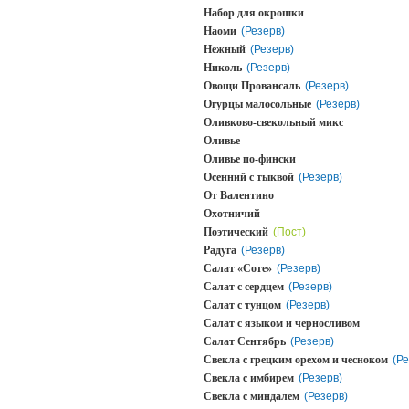
Набор для окрошки
Наоми
(Резерв)
Нежный
(Резерв)
Николь
(Резерв)
Овощи Провансаль
(Резерв)
Огурцы малосольные
(Резерв)
Оливково-свекольный микс
Оливье
Оливье по-фински
Осенний с тыквой
(Резерв)
От Валентино
Охотничий
Поэтический
(Пост)
Радуга
(Резерв)
Салат «Соте»
(Резерв)
Салат с сердцем
(Резерв)
Салат с тунцом
(Резерв)
Салат с языком и черносливом
Салат Сентябрь
(Резерв)
Свекла с грецким орехом и чесноком
(Ре
Свекла с имбирем
(Резерв)
Свекла с миндалем
(Резерв)