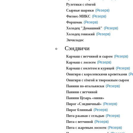
Рулетики с сёмгой
Сырные шарики
(Резерв)
Фитнес-МИКС
(Резерв)
Форшмак
(Резерв)
Холодец "Домашний"
(Резерв)
Холодец говяжий
(Резерв)
Энчиладос
Сэндвичи
Кармаш с ветчиной и сыром
(Резерв)
Кармаш с лососем
(Резерв)
Кармаш с омлетом и курицей
(Резерв)
Онигири с королевскими креветками
(Р
Онигири с сёмгой и творожным сыром
Панини по-итальянски
(Резерв)
Панини с ветчиной
Панини Цезарь «мини»
Пирог «Сэндвичный»
(Резерв)
Пирог блинный
(Резерв)
Пита ржаная с сельдью
(Резерв)
Пита с ветчиной
(Резерв)
Пита с жареным лососем
(Резерв)