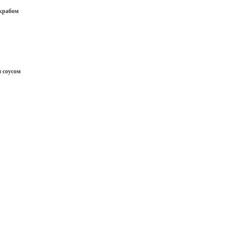
крабом
 соусом