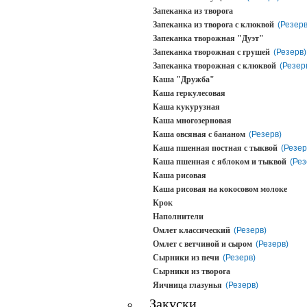
Запеканка из творога
Запеканка из творога с клюквой
(Резерв
Запеканка творожная "Дуэт"
Запеканка творожная с грушей
(Резерв)
Запеканка творожная с клюквой
(Резер
Каша "Дружба"
Каша геркулесовая
Каша кукурузная
Каша многозерновая
Каша овсяная с бананом
(Резерв)
Каша пшенная постная с тыквой
(Резер
Каша пшенная с яблоком и тыквой
(Рез
Каша рисовая
Каша рисовая на кокосовом молоке
Крок
Наполнители
Омлет классический
(Резерв)
Омлет с ветчиной и сыром
(Резерв)
Сырники из печи
(Резерв)
Сырники из творога
Яичница глазунья
(Резерв)
Закуски