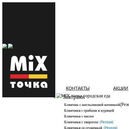
КОНТАКТЫ
АКЦИИ
городская еда
Завтраки
(Рез
Блинчик с апельсиновой начинкой
Блинчики с грибами и курицей
Блинчики с мясом
Блинчики с творогом
(Резерв)
Блинчики со сгущенкой
(Резерв)