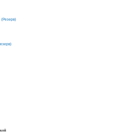
(Резерв)
Резерв)
нкой