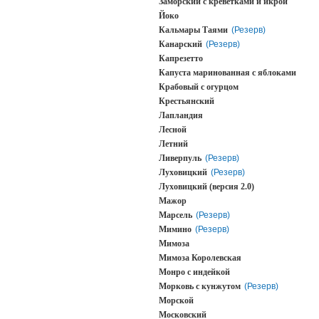
Заморский с креветками и икрой
Йоко
Кальмары Таями
(Резерв)
Канарский
(Резерв)
Капрезетто
Капуста маринованная с яблоками
Крабовый с огурцом
Крестьянский
Лапландия
Лесной
Летний
Ливерпуль
(Резерв)
Луховицкий
(Резерв)
Луховицкий (версия 2.0)
Мажор
Марсель
(Резерв)
Мимино
(Резерв)
Мимоза
Мимоза Королевская
Монро с индейкой
Морковь с кунжутом
(Резерв)
Морской
Московский