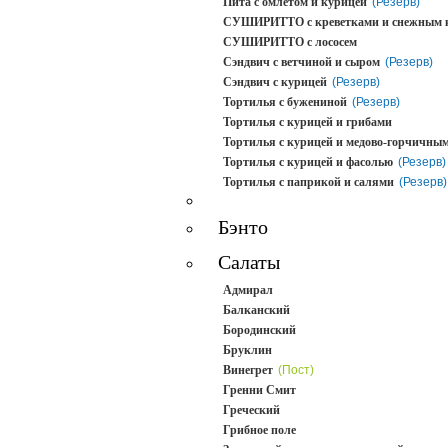
Пита с омлетом и курицей
(Резерв)
СУШИРИТТО с креветками и снежным 
СУШИРИТТО с лососем
Сэндвич с ветчиной и сыром
(Резерв)
Сэндвич с курицей
(Резерв)
Тортилья с бужениной
(Резерв)
Тортилья с курицей и грибами
Тортилья с курицей и медово-горчичным
Тортилья с курицей и фасолью
(Резерв)
Тортилья с паприкой и салями
(Резерв)
Бэнто
Салаты
Адмирал
Балканский
Бородинский
Бруклин
Винегрет
(Пост)
Гренни Смит
Греческий
Грибное поле