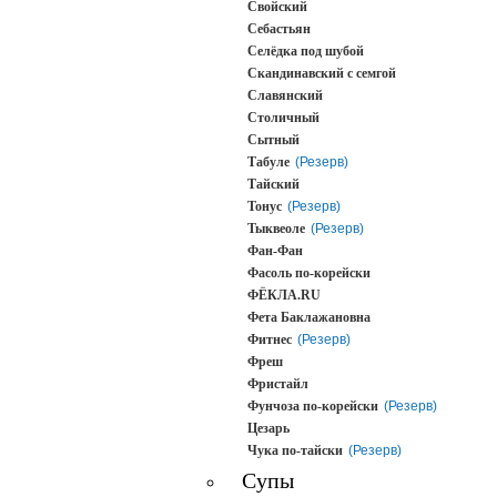
Свойский
Себастьян
Селёдка под шубой
Скандинавский с семгой
Славянский
Столичный
Сытный
Табуле
(Резерв)
Тайский
Тонус
(Резерв)
Тыквеоле
(Резерв)
Фан-Фан
Фасоль по-корейски
ФЁКЛА.RU
Фета Баклажановна
Фитнес
(Резерв)
Фреш
Фристайл
Фунчоза по-корейски
(Резерв)
Цезарь
Чука по-тайски
(Резерв)
Супы